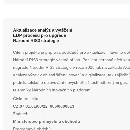
Aktualizace analýz a vytěžení
EDP procesu pro upgrade
Národní RIS3 strategie
Cílem projektu je příprava podkladů pro aktualizaci hlavního d
Národní RIS3 strategie včetně příloh. Posílení personálních kapa
upgrade Národní RIS3 strategie v roce 2025 jak na základě Akt
analýzy výzev v oblasti šíření inovací a digitalizace, tak zajiště
podnikatelského objevování nových příležitostí odbornými garan
tajemníky Národních inovačních platforem.
Číslo projektu:
CZ.07.01.01/00/22_005/0000013
Žadatel:
Ministerstvo průmyslu a obchodu
Programové období: