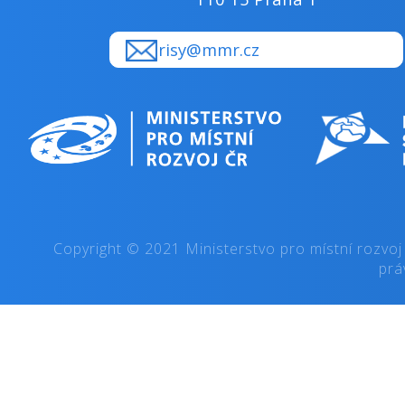
risy@mmr.cz
Copyright © 2021 Ministerstvo pro místní rozvoj
prá