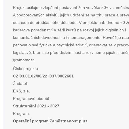
Projekt usiluje o zlepšení postavení žen ve věku 50+ v zaměstn
A podporovaných aktivit), jejich udržení se na trhu práce a pre
odchodu do předčasného důchodu. V projektu nabídneme 60 
kariérové poradenství a sérii kurzů na rozvoj jejich digitálních i
komunikačních dovedností a timemanagementu. Rovněž je nau
pečovat o své fyzické a psychické zdraví, orientovat se v praco
legislativě, bránit se před diskriminací a rozvineme jejich finančn
gramotnost.
Číslo projektu:
CZ.03.01.02/00/22_037/0002601
Žadatel:
EKS, z.s.
Programové období:
Strukturální 2021 - 2027
Program:
Operační program Zaměstnanost plus