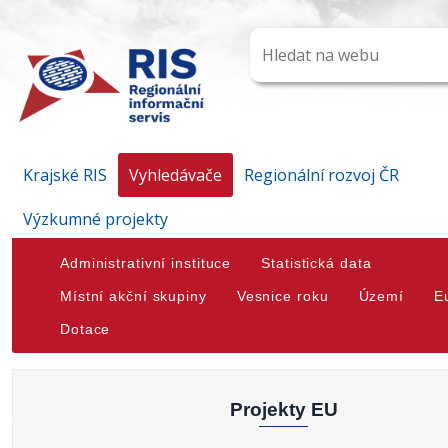
Krajské RIS
Vyhledávače
Regionální rozvoj ČR
Výzkumné projekty
Administrativní instituce
Statistická data
Místní akční skupiny
Vesnice roku
Území
E
Dotace
Projekty EU