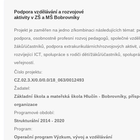
Podpora vzdělávání a rozvojové
aktivity v ZŠ a MŠ Bobrovníky
Projekt je zaměřen na jedno z/kombinaci následujících témat: p
podpora, osobnostně profesní rozvoj pedagogů, společné vzděl
žáků/účastníků, podpora extrakurikulárních/rozvojových aktivit, a
rozvíjející ICT, spolupráce s rodiči dětí/žáků/účastníků, spolupr
veřejností.
Číslo projektu:
CZ.02.3.X/0.0/0.0/18_063/0012493
Žadatel:
Základní škola a mateřská škola Hlučín - Bobrovníky, přís
organizace
Programové období:
Strukturální 2014 - 2020
Program:
Operační program Výzkum, vývoj a vzdělávání