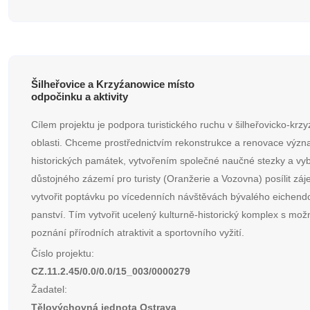
Šilheřovice a Krzyźanowice místo
odpočinku a aktivity
Cílem projektu je podpora turistického ruchu v šilheřovicko-krz
oblasti. Chceme prostřednictvím rekonstrukce a renovace výz
historických památek, vytvořením společné naučné stezky a v
důstojného zázemí pro turisty (Oranžerie a Vozovna) posílit záje
vytvořit poptávku po vícedenních návštěvách bývalého eichend
panství. Tím vytvořit ucelený kulturně-historický komplex s mož
poznání přírodních atraktivit a sportovního vyžití.
Číslo projektu:
CZ.11.2.45/0.0/0.0/15_003/0000279
Žadatel:
Tělovýchovná jednota Ostrava