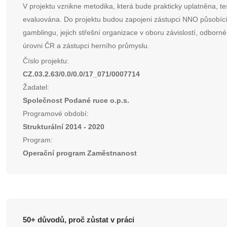
V projektu vznikne metodika, která bude prakticky uplatněna, t
evaluována. Do projektu budou zapojeni zástupci NNO působícíc
gamblingu, jejich střešní organizace v oboru závislostí, odborné
úrovni ČR a zástupci herního průmyslu.
Číslo projektu:
CZ.03.2.63/0.0/0.0/17_071/0007714
Žadatel:
Společnost Podané ruce o.p.s.
Programové období:
Strukturální 2014 - 2020
Program:
Operační program Zaměstnanost
50+ důvodů, proč zůstat v práci