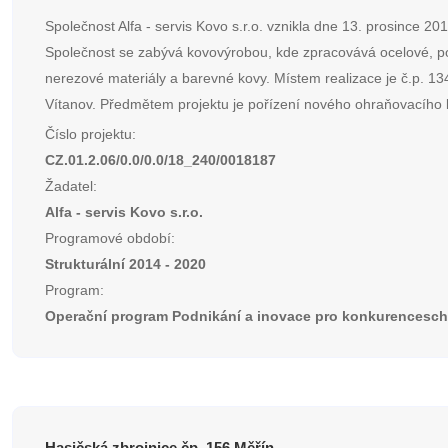
Společnost Alfa - servis Kovo s.r.o. vznikla dne 13. prosince 201
Společnost se zabývá kovovýrobou, kde zpracovává ocelové, p
nerezové materiály a barevné kovy. Místem realizace je č.p. 13
Vítanov. Předmětem projektu je pořízení nového ohraňovacího l
Číslo projektu:
CZ.01.2.06/0.0/0.0/18_240/0018187
Žadatel:
Alfa - servis Kovo s.r.o.
Programové období:
Strukturální 2014 - 2020
Program:
Operační program Podnikání a inovace pro konkurencesc
Hasičská zbrojnice čp. 156 Měřín -