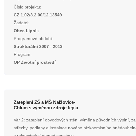
Číslo projektu:
CZ.1.02/3.2.00/12.13549
Žadatel:
Obec Lipník
Programové období:
Strukturální 2007 - 2013
Program:
OP Životní prostředí
Zateplení ZŠ a MŠ Nalžovice-
Chlum s výměnou zdroje tepla
Var 2: zateplení obvodových stěn, výměna původních výplní, za
střechy, podlahy a instalace nového nízkoemisního hnědouheln
s rekonstrukcí otopné soustavy.