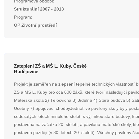
Programové období:
Strukturální 2007 - 2013
Program:
OP Životní prostředí
Zateplení ZŠ a MŠ L. Kuby, České
Budějovice
Projekt je zaměřen na zlepšení tepelně technických vlastností 
ZŠ a MŠ L. Kuby pro cca 600 žáků, které tvoří následující pavil
Mateřská škola 2) Tělocvična 3) Jídelna 4) Stará budova 5) Šatn
Učebny 7) Spojovací chodbyJednotlivé pavilony školy byly post
šedesátých letech minulého století s výjimkou staré budovy, kte
postavena na začátku 20. století, a pavilonu mateřské školy, kte
postaven později (v 80. letech 20. století). Všechny pavilony škol