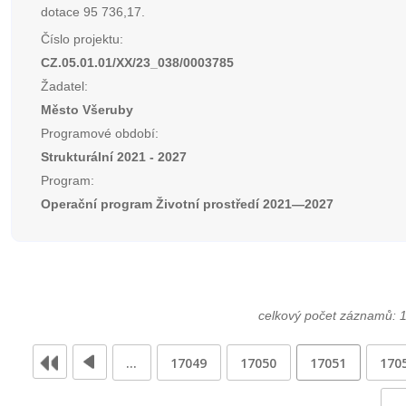
dotace 95 736,17.
Číslo projektu:
CZ.05.01.01/XX/23_038/0003785
Žadatel:
Město Všeruby
Programové období:
Strukturální 2021 - 2027
Program:
Operační program Životní prostředí 2021—2027
celkový počet záznamů: 
…
17049
17050
17051
170
…