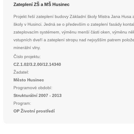
Zateplení ZŠ a MŠ Husinec
Projekt řeší zateplení budovy Základní školy Mistra Jana Husa
školy v Husinci. Jedná se o především o zateplení fasády kont
zateplovacím systémem, výměnu menší části oken, výměnu ně
vstupních dveří a zateplení stropu nad nejvyšším patrem polož
minerální vlny.
Číslo projektu:
CZ.1.02/3.2.00/12.14340
Žadatel:
Město Husinec
Programové období:
Strukturální 2007 - 2013
Program:
OP Životní prostředí