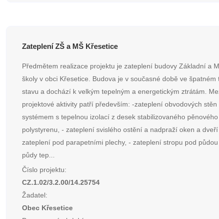
Zateplení ZŠ a MŠ Křesetice
Předmětem realizace projektu je zateplení budovy Základní a 
školy v obci Křesetice. Budova je v současné době ve špatném
stavu a dochází k velkým tepelným a energetickým ztrátám. Mez
projektové aktivity patří především: -zateplení obvodových stěn
systémem s tepelnou izolací z desek stabilizovaného pěnového
polystyrenu, - zateplení svislého ostění a nadpraží oken a dveří
zateplení pod parapetními plechy, - zateplení stropu pod půdou
půdy tep...
Číslo projektu:
CZ.1.02/3.2.00/14.25754
Žadatel:
Obec Křesetice