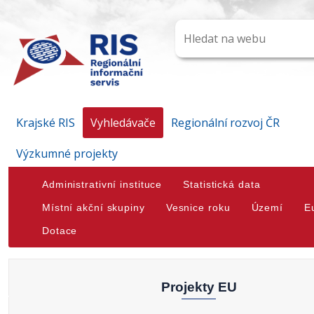
Krajské RIS
Vyhledávače
Regionální rozvoj ČR
Výzkumné projekty
Administrativní instituce
Statistická data
Místní akční skupiny
Vesnice roku
Území
E
Dotace
Projekty EU