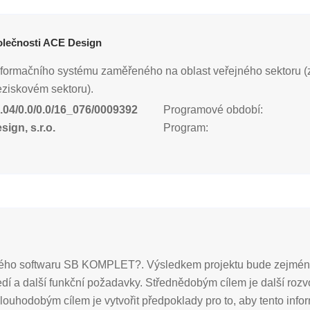
olečnosti ACE Design
nformačního systému zaměřeného na oblast veřejného sektoru (
neziskovém sektoru).
.04/0.0/0.0/16_076/0009392
Programové období:
ign, s.r.o.
Program:
ického softwaru SB KOMPLET?. Výsledkem projektu bude zejména
tředí a další funkční požadavky. Střednědobým cílem je další 
louhodobým cílem je vytvořit předpoklady pro to, aby tento inf