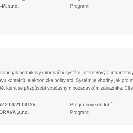
M. s.r.o.
Program:
obě jak podnikový informační systém, internetový a intranetový
vu kontaktů, elektronické pošty atd. Systém je vhodný jak pro me
tě, která se přizpůsobí současným požadavkům zákazníka. Cílem
/2.2.00/21.00125
Programové období:
RAVA ,s.r.o.
Program: