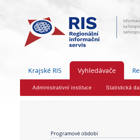
Informace
na hospod
samosprá
Krajské RIS
Vyhledávače
Re
Administrativní instituce
Statistická da
Programové období