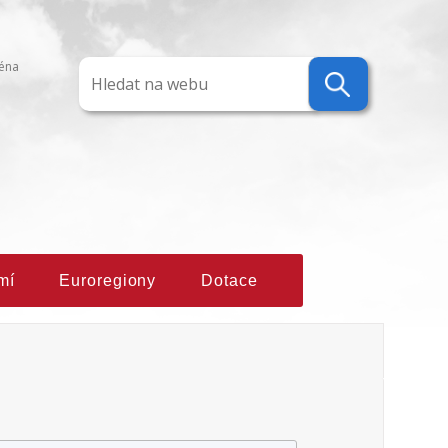
ména
mí
Euroregiony
Dotace