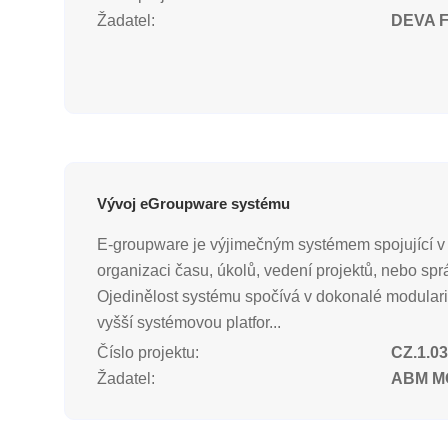
Žadatel:
DEVA F-
Vývoj eGroupware systému
E-groupware je výjimečným systémem spojující v s
organizaci času, úkolů, vedení projektů, nebo sprá
Ojedinělost systému spočívá v dokonalé modulari
vyšší systémovou platfor...
Číslo projektu:
CZ.1.03
Žadatel:
ABM MO