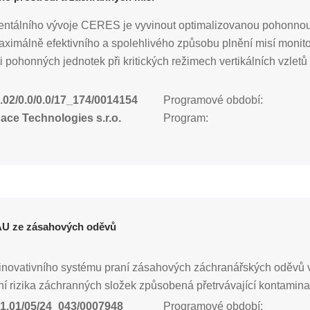
ntálního vývoje CERES je vyvinout optimalizovanou pohonnou
álně efektivního a spolehlivého způsobu plnění misí monitori
pohonných jednotek při kritických režimech vertikálních vzletů
.02/0.0/0.0/17_174/0014154
Programové období:
ce Technologies s.r.o.
Program:
PAU ze zásahových oděvů
ci inovativního systému praní zásahových záchranářských oděvů
otní rizika záchranných složek způsobená přetrvávající kontami
1.01/05/24_043/0007948
Programové období: