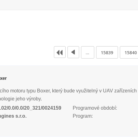
…
15839
15840
xer
ího motoru typu Boxer, který bude využitelný v UAV zařízeních
nologie jeho výroby.
.02/0.0/0.0/20_321/0024159
Programové období:
ines s.r.o.
Program: