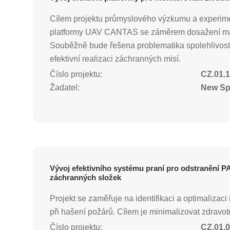
Cílem projektu průmyslového výzkumu a experime
platformy UAV CANTAS se záměrem dosažení maxim
Souběžně bude řešena problematika spolehlivosti 
efektivní realizaci záchranných misí.
Číslo projektu:
CZ.01.1
Žadatel:
New Spa
Vývoj efektivního systému praní pro odstranění 
záchranných složek
Projekt se zaměřuje na identifikaci a optimaliza
při hašení požárů. Cílem je minimalizovat zdrav
Číslo projektu:
CZ.01.0