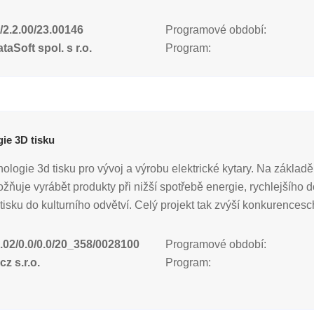
/2.2.00/23.00146
Programové období:
aSoft spol. s r.o.
Program:
ie 3D tisku
ologie 3d tisku pro vývoj a výrobu elektrické kytary. Na základě 
ožňuje vyrábět produkty při nižší spotřebě energie, rychlejší
tisku do kulturního odvětví. Celý projekt tak zvýší konkurences
.02/0.0/0.0/20_358/0028100
Programové období:
z s.r.o.
Program: