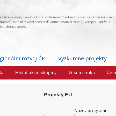
 z území krajů, okresů, obcí s rozšířenou působností i obcí se zaměřením zej
ářské, sociální, životní prostředí, administrativní členění, veřejnou správu i
vu, dotace apod.
gionální rozvoj ČR
Výzkumné projekty
ta
Místní akční skupiny
Vesnice roku
Úze
Projekty EU
Název programu