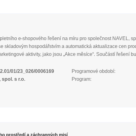
letního e-shopového řešení na míru pro společnost NAVEL, spol.
 se skladovým hospodářstvím a automatická aktualizace cen p
ketingové aktivity, jako jsou „Akce měsíce“. Součástí řešení b
2.01/01/23_026/0006169
Programové období:
spol. s r.o.
Program:
ího prostředí a záchranných misí