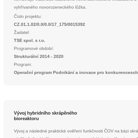
vyhřívaného novorozeneckého lůžka.
Číslo projektu:
CZ.01.1.02/0.0/0.0/17_175/0015392
Žadatel:
TSE spol. s r.o.
Programové období:
Strukturální 2014 - 2020
Program:
Operační program Podnikání a inovace pro konkurencesc
Vývoj hybridního skrápěného
bioreaktoru
Vývoj a následné praktické ověření funkčnosti ČOV na bázi sk