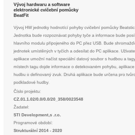
Vývoj hardwaru a software
elektronické cvičební pomůcky
BeatFit
Vývoj HW jednotky hodnotící pohyby cvičební pomůcky Beatstic
Jednotka bude rozpoznávat pohyby tyče a informace bude posí
hlavního modulu připojeného do PC přez USB. Bude shromažďo
jednotek umístěných v tyčích a odesílat do PC aplikace. Uživate
aplikace umožní načíst speciální datový soubor s hudbou a tagy
místech tagu dojde informace o detekovaném pohybu, aplikace
hudbu o definovaný zvuk. Druhá aplikace bude určena pro tvůr
podkladové hudby.
Číslo projektu:
CZ.01.1.02/0.0/0.0/20_358/0023548
Žadatel:
STI Development,s .r.o.
Programové období:
Strukturální 2014 - 2020