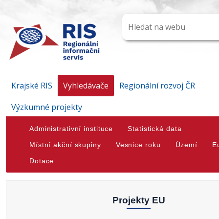
Krajské RIS
Vyhledávače
Regionální rozvoj ČR
Výzkumné projekty
Administrativní instituce
Statistická data
Místní akční skupiny
Vesnice roku
Území
E
Dotace
Projekty EU