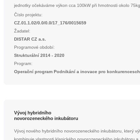
jednotky očekáváme výkon cca 100kW při hmotnosti okolo 75kg
Číslo projektu:
CZ.01.1.02/0.0/0.0/17_176/0015659
Žadatel:
DISTAR CZ a.s.
Programové období:
Strukturální 2014 - 2020
Program:
Operační program Podnikání a inovace pro konkurencesc
Vývoj hybridního
novorozeneckého inkubátoru
Vývoj nového hybridního novorozeneckého inkubátoru, který v
kombinuje vlastnosti klasického novorozeneckého inkubátoru a