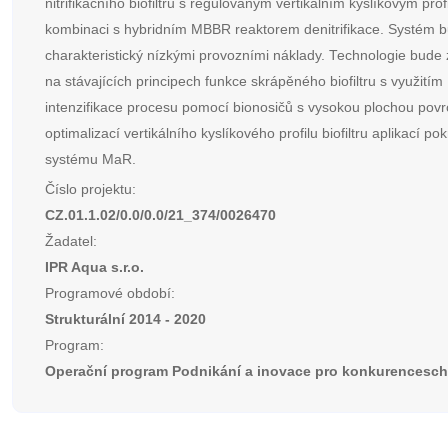
nitrifikačního biofiltru s regulovaným vertikálním kyslíkovým prof
kombinaci s hybridním MBBR reaktorem denitrifikace. Systém 
charakteristický nízkými provozními náklady. Technologie bude
na stávajících principech funkce skrápěného biofiltru s využitím
intenzifikace procesu pomocí bionosičů s vysokou plochou povr
optimalizací vertikálního kyslíkového profilu biofiltru aplikací po
systému MaR.
Číslo projektu:
CZ.01.1.02/0.0/0.0/21_374/0026470
Žadatel:
IPR Aqua s.r.o.
Programové období:
Strukturální 2014 - 2020
Program:
Operační program Podnikání a inovace pro konkurencesc