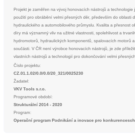
Projekt je zaměřen na vývoj honovacích nástrojů a technologie j
použití pro obrábění velmi přesných děr, především do oblasti 
hydraulického a automobilového průmyslu. Kvalita a přesnost 
díry má významný vliv na užitné vlastnosti, spolehlivost a trvanli
hydromotorů, hydraulických komponentů, spalovacích motorů a
součásti. V ČR není výrobce honovacích nástrojů, je zde příležit
vlastních nástrojů a technologií pro dokončování velmi přesných
Číslo projektu:
CZ.01.1.02/0.0/0.0/20_321/0025230
Žadatel:
VKV Tools s.r.o.
Programové období:
Strukturální 2014 - 2020
Program:
Operační program Podnikání a inovace pro konkurencesc