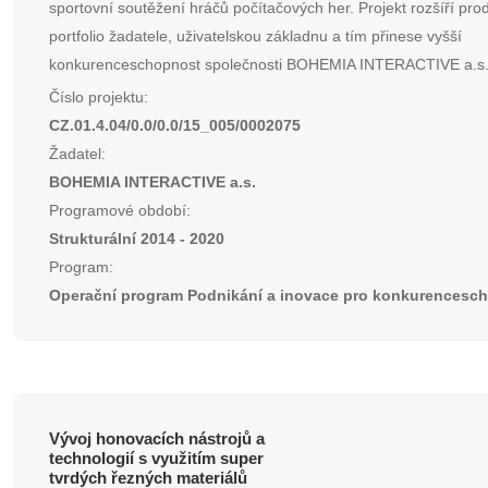
sportovní soutěžení hráčů počítačových her. Projekt rozšíří pro
portfolio žadatele, uživatelskou základnu a tím přinese vyšší
konkurenceschopnost společnosti BOHEMIA INTERACTIVE a.s
Číslo projektu:
CZ.01.4.04/0.0/0.0/15_005/0002075
Žadatel:
BOHEMIA INTERACTIVE a.s.
Programové období:
Strukturální 2014 - 2020
Program:
Operační program Podnikání a inovace pro konkurencesc
Vývoj honovacích nástrojů a
technologií s využitím super
tvrdých řezných materiálů