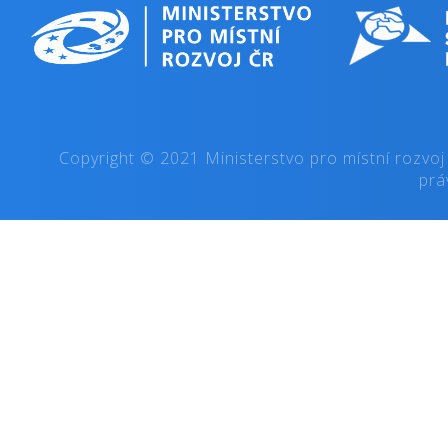
Copyright © 2021 Ministerstvo pro místní rozvoj
prá