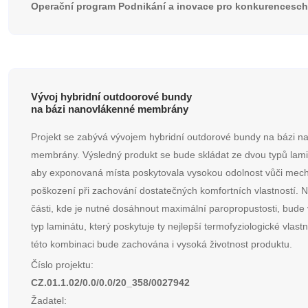
Operační program Podnikání a inovace pro konkurencesc
Vývoj hybridní outdoorové bundy
na bázi nanovlákenné membrány
Projekt se zabývá vývojem hybridní outdorové bundy na bázi 
membrány. Výsledný produkt se bude skládat ze dvou typů lami
aby exponovaná místa poskytovala vysokou odolnost vůči me
poškození při zachování dostatečných komfortních vlastností. 
části, kde je nutné dosáhnout maximální paropropustosti, bude v
typ laminátu, který poskytuje ty nejlepší termofyziologické vlastn
této kombinaci bude zachována i vysoká životnost produktu.
Číslo projektu:
CZ.01.1.02/0.0/0.0/20_358/0027942
Žadatel: