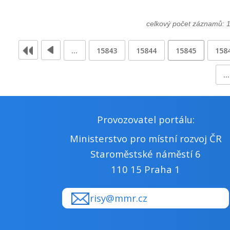
celkový počet záznamů: 
…
15843
15844
15845
158
…
Provozovatel portálu:
Ministerstvo pro místní rozvoj ČR
Staroměstské náměstí 6
110 15 Praha 1
risy@mmr.cz