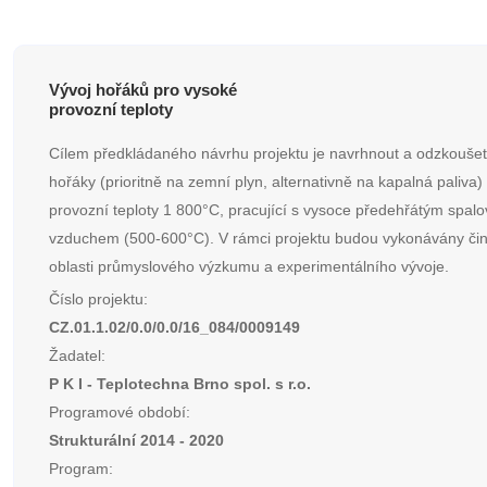
Vývoj hořáků pro vysoké
provozní teploty
Cílem předkládaného návrhu projektu je navrhnout a odzkoušet
hořáky (prioritně na zemní plyn, alternativně na kapalná paliva)
provozní teploty 1 800°C, pracující s vysoce předehřátým spal
vzduchem (500-600°C). V rámci projektu budou vykonávány čin
oblasti průmyslového výzkumu a experimentálního vývoje.
Číslo projektu:
CZ.01.1.02/0.0/0.0/16_084/0009149
Žadatel:
P K I - Teplotechna Brno spol. s r.o.
Programové období:
Strukturální 2014 - 2020
Program: