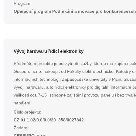
Program:
Operační program Podnikání a inovace pro konkurencesc
Vývoj hardwaru řídicí elektroniky
Předmětem projektu je poskytnutí služby, kterou má zájem spol
Geseuro, s.r.o. nakoupit od Fakulty elektrotechnické, Katedry el
informačních technologií Západočeské univerzity v Plzni. Služb
vývoji hardwaru, a to řídicí elektroniky pro digitální informační p
velikosti cca 7-15" schopné zajištění provozu panelu i bez trval
napájení.
Číslo projektu:
CZ.01.1.02/0.0/0.0/20_358/0027842
Žadatel:
GESEURO, s.r.o.