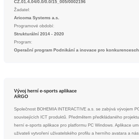
CZ.01.4.04/0.0/0.0/15_005/0002196
Žadatel:
Aricoma Systems a.s.
Programové období:
Strukturální 2014 - 2020
Program:
Operační program Podnikání a inovace pro konkurencesc
Vývoj herní e-sports aplikace
ARGO
Společnost BOHEMIA INTERACTIVE a.s. se zabývá vývojem PC
souvisejících ICT produktů. Předmětem předkládaného projektu 
herní e-sports aplikace pro platformu PC Windows. Aplikace um
uživateli vytvoření uživatelského profilu a herního avatara a ná