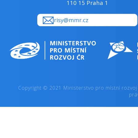
110 15 Praha 1
risy@mmr.cz
Copyright © 2021 Ministerstvo pro místní rozvoj
prá