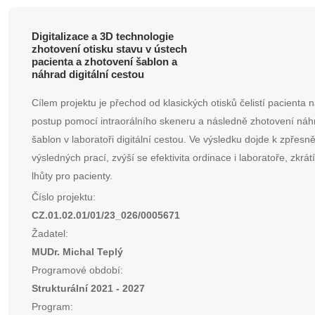
Digitalizace a 3D technologie
zhotovení otisku stavu v ústech
pacienta a zhotovení šablon a
náhrad digitální cestou
Cílem projektu je přechod od klasických otisků čelistí pacienta na
postup pomocí intraorálního skeneru a následně zhotovení náh
šablon v laboratoři digitální cestou. Ve výsledku dojde k zpřesněn
výsledných prací, zvýší se efektivita ordinace i laboratoře, zkrát
lhůty pro pacienty.
Číslo projektu:
CZ.01.02.01/01/23_026/0005671
Žadatel:
MUDr. Michal Teplý
Programové období:
Strukturální 2021 - 2027
Program: