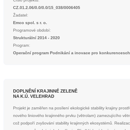
Číslo projektu:
CZ.01.2.06/0.0/0.0/15_038/0006405
Žadatel:
Emco spol. s r. o.
Programové období:
Strukturální 2014 - 2020
Program:
Operační program Podnikání a inovace pro konkurencesc
DOPLNĚNÍ KRAJINNÉ ZELENĚ
NA K.Ú. VELEHRAD
Projekt je zaměřen na posílení ekologické stability krajiny prost
nového liniového krajinného prvku (větrolam) zamezujícího větr
což podpoří zvyšování stability krajinných ekosystémů. Realiza