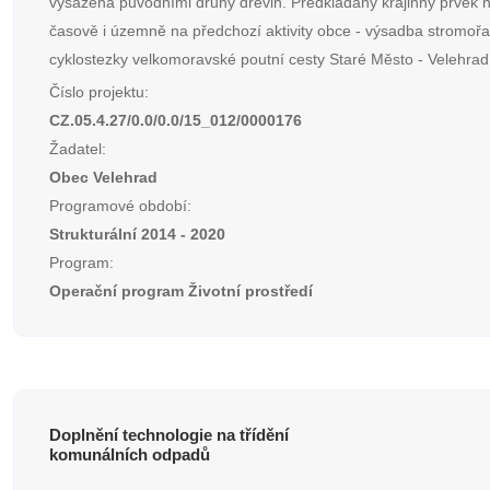
vysazena původními druhy dřevin. Předkládaný krajinný prvek 
časově i územně na předchozí aktivity obce - výsadba stromořa
cyklostezky velkomoravské poutní cesty Staré Město - Velehrad
Číslo projektu:
CZ.05.4.27/0.0/0.0/15_012/0000176
Žadatel:
Obec Velehrad
Programové období:
Strukturální 2014 - 2020
Program:
Operační program Životní prostředí
Doplnění technologie na třídění
komunálních odpadů