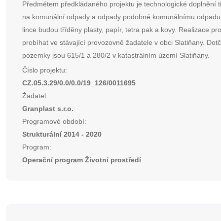
Předmětem předkládaného projektu je technologické doplnění tří
na komunální odpady a odpady podobné komunálnímu odpadu. 
lince budou tříděny plasty, papír, tetra pak a kovy. Realizace pr
probíhat ve stávající provozovně žadatele v obci Slatiňany. Dot
pozemky jsou 615/1 a 280/2 v katastrálním území Slatiňany.
Číslo projektu:
CZ.05.3.29/0.0/0.0/19_126/0011695
Žadatel:
Granplast s.r.o.
Programové období:
Strukturální 2014 - 2020
Program:
Operační program Životní prostředí