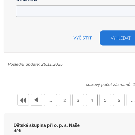
VYČISTIT
VYHLEDAT
Poslední update: 26.11.2025
celkový počet záznamů: 
…
2
3
4
5
6
…
Dětská skupina při o. p. s. Naše
děti