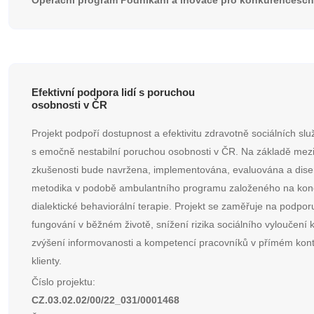
Operační program Podnikání a inovace pro konkurencesc
Efektivní podpora lidí s poruchou
osobnosti v ČR
Projekt podpoří dostupnost a efektivitu zdravotně sociálních služ
s emočně nestabilní poruchou osobnosti v ČR. Na základě mez
zkušenosti bude navržena, implementována, evaluována a dis
metodika v podobě ambulantního programu založeného na kon
dialektické behaviorální terapie. Projekt se zaměřuje na podpor
fungování v běžném životě, snížení rizika sociálního vyloučení k
zvýšení informovanosti a kompetencí pracovníků v přímém kont
klienty.
Číslo projektu:
CZ.03.02.02/00/22_031/0001468