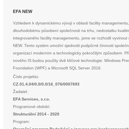
EFA NEW
Vzhledem k dynamickému vývoji v oblasti facility managementu
dlouhodobému působení společnosti na trhu, nedostatku kvalitn
integrovaného facility managementu, jsme se rozhodli vyvinout
NEW. Tento systém umožní sjednotit podpůrné činnosti společn
organizací moderním a technologicky pokročilým způsobem. Při
nového IS budou použity dvě klíčové technologie: Windows Pre
Foundation (WPF) a Microsoft SQL Server 2016.
Číslo projektu:
CZ.01.4.04/0.0/0.0/16_076/0007693
Žadatel:
EFA Services, s.r.o.
Programové období:
Strukturální 2014 - 2020
Program: