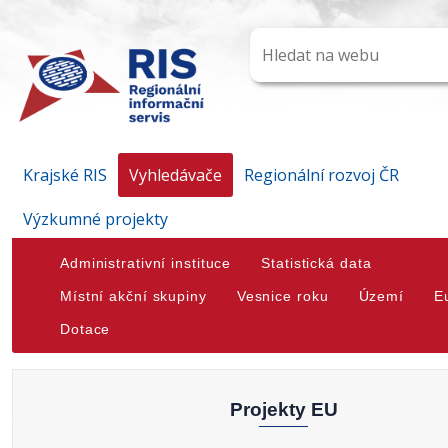
Krajské RIS
Vyhledávače
Regionální rozvoj ČR
Výzkumné projekty
Administrativní instituce
Statistická data
Místní akční skupiny
Vesnice roku
Území
E
Dotace
Projekty EU