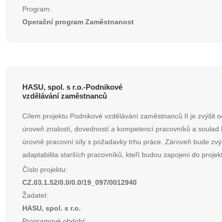
Program:
Operační program Zaměstnanost
HASU, spol. s r.o.-Podnikové
vzdělávání zaměstnanců
Cílem projektu Podnikové vzdělávání zaměstnanců II je zvýšit 
úroveň znalostí, dovedností a kompetencí pracovníků a soulad k
úrovně pracovní síly s požadavky trhu práce. Zároveň bude zv
adaptabilita starších pracovníků, kteří budou zapojeni do projek
Číslo projektu:
CZ.03.1.52/0.0/0.0/19_097/0012940
Žadatel:
HASU, spol. s r.o.
Programové období: