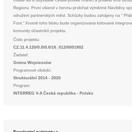
mladé lidi a obyvatele České-polské hranici a přilákat více turis
Regionu. První víkend v červnu probíhat výměnné Návštěvy spo
sdružení partnerských měst. Schůzky budou zahájeny na " Přáte
Font.".Kromě toho bloku bude organizovaná kótované integrova
komunity účastníků projektu.
Číslo projektu:
CZ.11.4.120/0.0/0.0/16_012/0001902
Žadatel:
Gmina Wojcieszów
Programové období:
Strukturální 2014 - 2020
Program:
INTERREG V-A Česká republika - Polsko
Excelentní nutrienty s