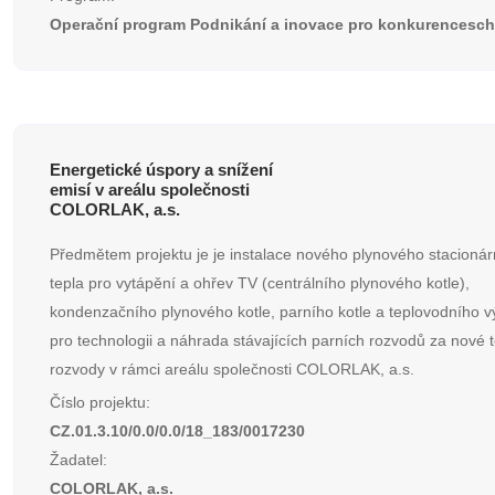
Operační program Podnikání a inovace pro konkurencesc
Energetické úspory a snížení
emisí v areálu společnosti
COLORLAK, a.s.
Předmětem projektu je je instalace nového plynového stacionár
tepla pro vytápění a ohřev TV (centrálního plynového kotle),
kondenzačního plynového kotle, parního kotle a teplovodního 
pro technologii a náhrada stávajících parních rozvodů za nové 
rozvody v rámci areálu společnosti COLORLAK, a.s.
Číslo projektu:
CZ.01.3.10/0.0/0.0/18_183/0017230
Žadatel:
COLORLAK, a.s.