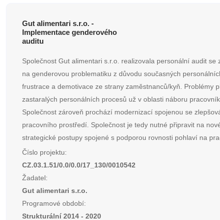
Gut alimentari s.r.o. -
Implementace genderového
auditu
Společnost Gut alimentari s.r.o. realizovala personální audit s
na genderovou problematiku z důvodu současných personálníc
frustrace a demotivace ze strany zaměstnanců/kyň. Problémy p
zastaralých personálních procesů už v oblasti náboru pracovník
Společnost zároveň prochází modernizací spojenou se zlepšo
pracovního prostředí. Společnost je tedy nutné připravit na nov
strategické postupy spojené s podporou rovnosti pohlaví na prac
Číslo projektu:
CZ.03.1.51/0.0/0.0/17_130/0010542
Žadatel:
Gut alimentari s.r.o.
Programové období:
Strukturální 2014 - 2020