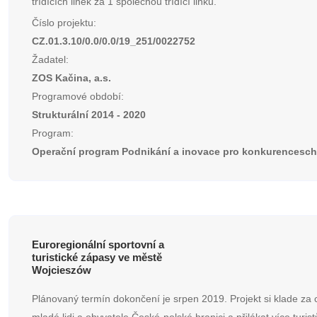
třídících linek za 1 společnou třídící linku.
Číslo projektu:
CZ.01.3.10/0.0/0.0/19_251/0022752
Žadatel:
ZOS Kačina, a.s.
Programové období:
Strukturální 2014 - 2020
Program:
Operační program Podnikání a inovace pro konkurencesc
Euroregionální sportovní a
turistické zápasy ve městě
Wojcieszów
Plánovaný termín dokončení je srpen 2019. Projekt si klade za cí