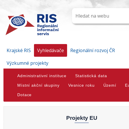
Krajské RIS
Vyhledávače
Regionální rozvoj ČR
Výzkumné projekty
Administrativní instituce
Statistická data
Místní akční skupiny
Vesnice roku
Území
E
Dotace
Projekty EU