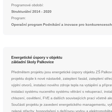
Programové období:
Strukturální 2014 - 2020
Program:
Operační program Podnikání a inovace pro konkurencesc
Energetické úspory v objektu
základní školy Palkovice
Předmětem projektu jsou energetické úspory objektu ZŠ Palkov
projektu dojde k nové nástavbě, zateplení fasád, zateplení stř
výplní otvorů, instalaci nového zdroje tepla na vytápění a přípr
instalaci systému nuceného systému větrání s rekuperací, instal
chlazení, osvětlení, FVE a dalších souvisejících prací včetně aku
Součástí projektu je zavedení energetického managementu, v
zelené střechy, hospodaření s dešťovou vodou a elektromobilita