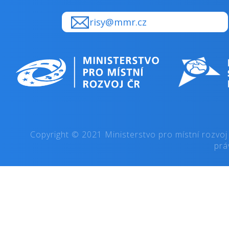
risy@mmr.cz
Copyright © 2021 Ministerstvo pro místní rozvoj
prá