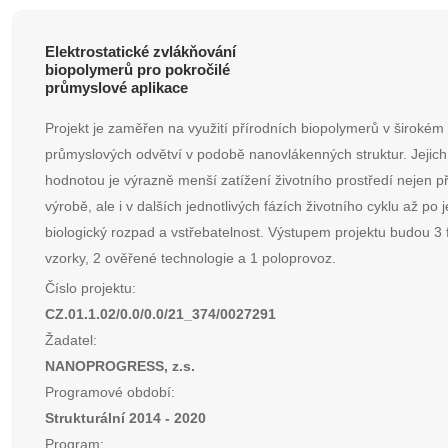
Elektrostatické zvlákňování
biopolymerů pro pokročilé
průmyslové aplikace
Projekt je zaměřen na využití přírodních biopolymerů v širokém
průmyslových odvětví v podobě nanovlákenných struktur. Jejich
hodnotou je výrazně menší zatížení životního prostředí nejen při
výrobě, ale i v dalších jednotlivých fázích životního cyklu až po j
biologický rozpad a vstřebatelnost. Výstupem projektu budou 3 
vzorky, 2 ověřené technologie a 1 poloprovoz.
Číslo projektu:
CZ.01.1.02/0.0/0.0/21_374/0027291
Žadatel:
NANOPROGRESS, z.s.
Programové období:
Strukturální 2014 - 2020
Program: