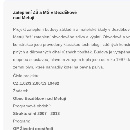
Zateplení ZŠ a MŠ v Bezděkově
nad Metují
Projekt zateplení budovy základní a mateřské školy v Bezděko
Metují řeší zateplení obvodového zdiva a výplní. Obvodové a vn
konstrukce jsou provedeny klasickou technologií zděných konstr
plných a děrovaných cihel různých tlouštěk. Budova je vytápěna
otopnou soustavou, hlavním zdrojem tepla jsou od roku 1997 dv
zemní plyn, které nahradily kotel na pevná paliva.
Číslo projektu:
CZ.1.02/3.2.00/13.19462
Žadatel:
Obec Bezděkov nad Metují
Programové období:
Strukturální 2007 - 2013
Program:
OP Životní prostředí