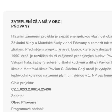
ZATEPLENÍ ZŠ A MŠ V OBCI
PŇOVANY
Hlavním záměrem projektu je zlepšit energetickou vlastnost obá
Základní školy a Mateřské školy v obci Pňovany a zamezit tak 
ztrátám. Předmětem projektu je areál budov, které byly dostavě
1990. Areál je rozdělen do tří vzájemně propojených budov: Pav
Vstupní hala, šatny (v suterénu školní kuchyně a dílny) Pavilon 
škola a Mateřská škola Pavilon C: Jídelna Celý areál je vytápěn 
teplovodní kotelnou na zemní plyn, umístěnou v 1. NP pavilonuA
Číslo projektu:
CZ.1.02/3.2.00/14.25496
Žadatel:
Obec Pňovany
Programové období: