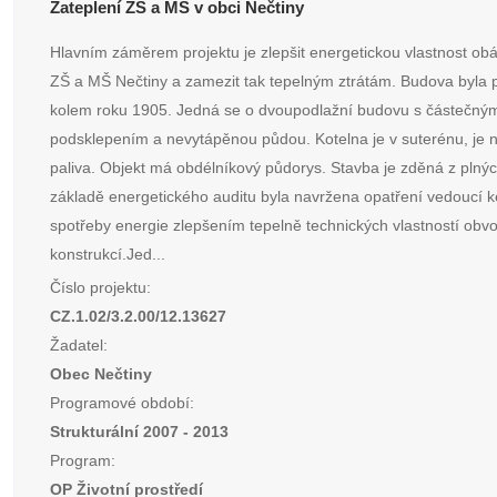
Zateplení ZŠ a MŠ v obci Nečtiny
Hlavním záměrem projektu je zlepšit energetickou vlastnost ob
ZŠ a MŠ Nečtiny a zamezit tak tepelným ztrátám. Budova byla
kolem roku 1905. Jedná se o dvoupodlažní budovu s částečný
podsklepením a nevytápěnou půdou. Kotelna je v suterénu, je 
paliva. Objekt má obdélníkový půdorys. Stavba je zděná z plnýc
základě energetického auditu byla navržena opatření vedoucí k
spotřeby energie zlepšením tepelně technických vlastností obv
konstrukcí.Jed...
Číslo projektu:
CZ.1.02/3.2.00/12.13627
Žadatel:
Obec Nečtiny
Programové období:
Strukturální 2007 - 2013
Program:
OP Životní prostředí