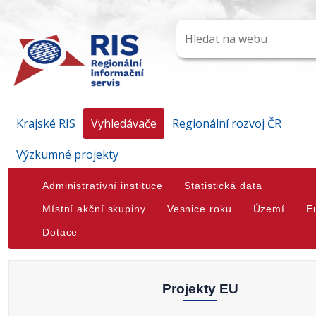
Krajské RIS
Vyhledávače
Regionální rozvoj ČR
Výzkumné projekty
Administrativní instituce
Statistická data
Místní akční skupiny
Vesnice roku
Území
E
Dotace
Projekty EU