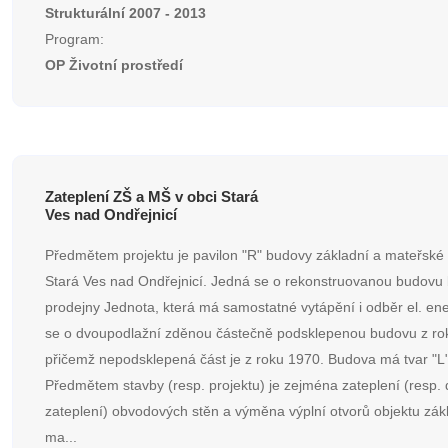
Strukturální 2007 - 2013
Program:
OP Životní prostředí
Zateplení ZŠ a MŠ v obci Stará
Ves nad Ondřejnicí
Předmětem projektu je pavilon "R" budovy základní a mateřské 
Stará Ves nad Ondřejnicí. Jedná se o rekonstruovanou budovu 
prodejny Jednota, která má samostatné vytápění i odběr el. en
se o dvoupodlažní zděnou částečně podsklepenou budovu z ro
přičemž nepodsklepená část je z roku 1970. Budova má tvar "L"
Předmětem stavby (resp. projektu) je zejména zateplení (resp.
zateplení) obvodových stěn a výměna výplní otvorů objektu zák
ma...