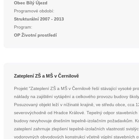
Obec Bílý Újezd
Programové období:
Strukturální 2007 - 2013
Program:
OP Životní prostředí
Zateplení ZŠ a MŠ v Černilově
Projekt "Zateplení ZŠ a MŠ v Černilově řeší stávající vysoké pr
náklady na zajištění vytápění a celkového provozu budovy školy
Posuzovaný objekt leží v nížinaté krajině, ve středu obce, cca 
severovýchodně od Hradce Králové. Tepelný odpor stavebních 
budovy nevyhovuje dnešním tepelně-izolačním požadavkům. K
zateplení zahrnuje zlepšení tepelně-izolačních vlastností svislý
vodorovných obvodových konstrukcí včetně výplní stavebních o