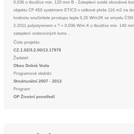
0,036 o tloušťce min. 120 mm B - Zateplení svislé obvodové ko
objektu CP 450 systémem ETICS v celkové ploše 116 m2 na d
hodnotu součinitele prostupu tepla 0,25 W/m2K ve smyslu ČSN
2:2011 polystyrenem s ? = 0,036 W/m K o tloušťce min. 140 m
zateplení vodorovných kons...
Číslo projektu:
CZ.1.02/3.2.00/13.17979
Žadatel:
Obec Dobrá Voda
Programové období:
Strukturální 2007 - 2013
Program:
OP Životní prostředí