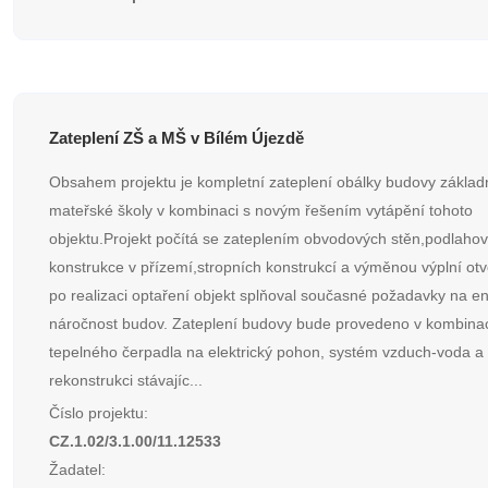
Zateplení ZŠ a MŠ v Bílém Újezdě
Obsahem projektu je kompletní zateplení obálky budovy základ
mateřské školy v kombinaci s novým řešením vytápění tohoto
objektu.Projekt počítá se zateplením obvodových stěn,podlaho
konstrukce v přízemí,stropních konstrukcí a výměnou výplní otv
po realizaci optaření objekt splňoval současné požadavky na e
náročnost budov. Zateplení budovy bude provedeno v kombinaci
tepelného čerpadla na elektrický pohon, systém vzduch-voda a
rekonstrukci stávajíc...
Číslo projektu:
CZ.1.02/3.1.00/11.12533
Žadatel: