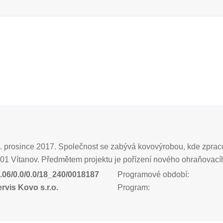
 13. prosince 2017. Společnost se zabývá kovovýrobou, kde zpr
9 01 Vítanov. Předmětem projektu je pořízení nového ohraňovacíh
.06/0.0/0.0/18_240/0018187
Programové období:
ervis Kovo s.r.o.
Program: