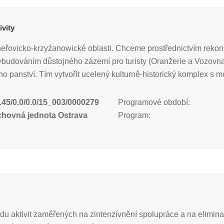
ivity
ilheřovicko-krzyźanowické oblasti. Chceme prostřednictvím rek
udováním důstojného zázemí pro turisty (Oranžerie a Vozovna) p
panství. Tím vytvořit ucelený kulturně-historický komplex s mož
.45/0.0/0.0/15_003/0000279
Programové období:
chovná jednota Ostrava
Program:
adu aktivit zaměřených na zintenzívnění spolupráce a na eliminac