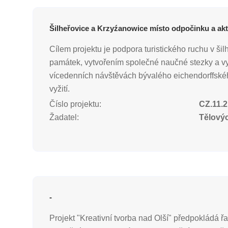
Šilheřovice a Krzyźanowice místo odpočinku a akt
Cílem projektu je podpora turistického ruchu v š
památek, vytvořením společné naučné stezky a vyb
vícedenních návštěvách bývalého eichendorffského 
vyžití.
Číslo projektu:
CZ.11.2
Žadatel:
Tělový
-
Projekt "Kreativní tvorba nad Olší" předpokládá ř