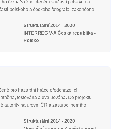
nního řezbářského plenéru s účastí polských a
účasti polského a českého fotografa, zakončené
Strukturální 2014 - 2020
INTERREG V-A Česká republika -
Polsko
rčené pro hazardní hráče předcházející
latněna, testována a evaluována. Do projektu
é autority na úrovni ČR a zástupci herního
Strukturální 2014 - 2020
Operační program Zaměstnanost