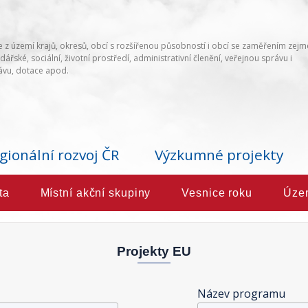
 z území krajů, okresů, obcí s rozšířenou působností i obcí se zaměřením zej
ářské, sociální, životní prostředí, administrativní členění, veřejnou správu i
vu, dotace apod.
gionální rozvoj ČR
Výzkumné projekty
ta
Místní akční skupiny
Vesnice roku
Úze
Projekty EU
Název programu