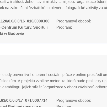
ostí a institucí. Jeho hlavními aktivitami jsou: -organizace 5de
rk na zakončení řezbářského plenéru,-fotografické aktivity za 
.120/0.0/0.0/16_010/0000360
Programové období:
Centrum Kultury, Sportu i
Program:
yki w Godowie
etody preventivní e-terénní sociální práce v online prostředí u
ůsledkům. V projektu vznikne metodika, která bude prakticky up
gamblingu, jejich střešní organizace v oboru závislostí, odborn
.63/0.0/0.0/17_071/0007714
Programové období:
ost Podané ruce o.p.s.
Program: