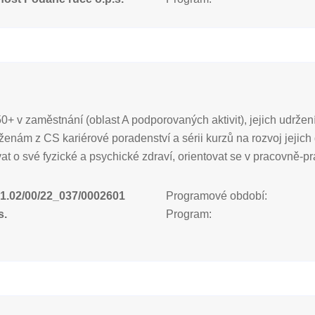
50+ v zaměstnání (oblast A podporovaných aktivit), jejich udrže
ám z CS kariérové poradenství a sérii kurzů na rozvoj jejich 
 své fyzické a psychické zdraví, orientovat se v pracovně-právn
1.02/00/22_037/0002601
Programové období:
s.
Program: