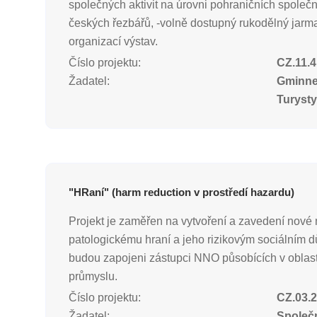
společných aktivit na úrovni pohraničních společn
českých řezbářů, -volně dostupný rukodělný jarma
organizací výstav.
Číslo projektu:
CZ.11.4
Žadatel:
Gminne 
Turyst
"HRaní" (harm reduction v prostředí hazardu)
Projekt je zaměřen na vytvoření a zavedení nové m
patologickému hraní a jeho rizikovým sociálním d
budou zapojeni zástupci NNO působících v oblasti 
průmyslu.
Číslo projektu:
CZ.03.2
Žadatel:
Společn