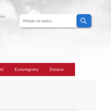
ména
mí
Euroregiony
Dotace