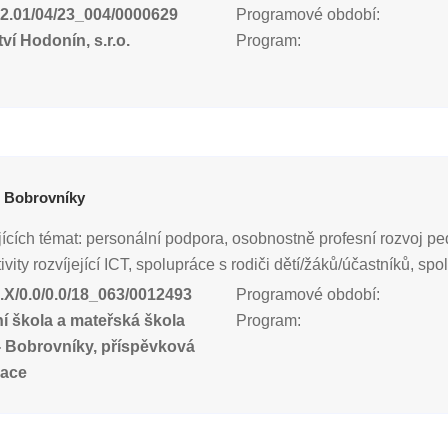
2.01/04/23_004/0000629
Programové období:
ví Hodonín, s.r.o.
Program:
Š Bobrovníky
ících témat: personální podpora, osobnostně profesní rozvoj p
vity rozvíjející ICT, spolupráce s rodiči dětí/žáků/účastníků, spo
.X/0.0/0.0/18_063/0012493
Programové období:
í škola a mateřská škola
Program:
- Bobrovníky, příspěvková
zace