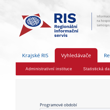
Informace
na hospod
samosprá
Krajské RIS
Vyhledávače
Re
Administrativní instituce
Statistická da
Programové období