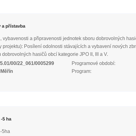
 a přístavba
, vybavenosti a připravenosti jednotek sboru dobrovolných hasič
 projektu): Posílení odolnosti stávajících a vybavení nových zbr
dobrovolných hasičů obcí kategorie JPO II, III a V.
5.01/00/22_061/0005299
Programové období:
 Měřín
Program:
-5 ha
5-5ha