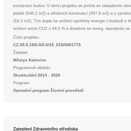
konstrukcí budov. V rámci projektu se počítá se zateplením ob
pláště (540,2 m2) a střešních konstrukcí (397,8 m2) a s výměn
(54,3 m2). Tím dojde ke snížení spotřeby energie v budově o 4
snížení emisí CO2 o 44,5 % a dosáhne se energ. standardu ve v
Číslo projektu:
CZ.05.5.18/0.0/0.0/15_019/0001775
Žadatel:
Městys Katovice
Programové období:
Strukturální 2014 - 2020
Program:
Operační program Životní prostředí
Zateplení Zdravotního střediska