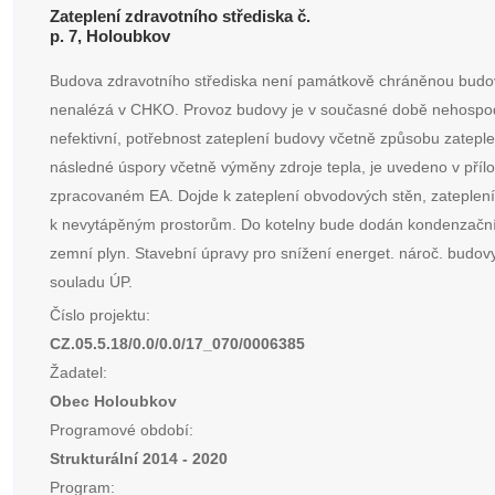
Zateplení zdravotního střediska č.
p. 7, Holoubkov
Budova zdravotního střediska není památkově chráněnou budo
nenalézá v CHKO. Provoz budovy je v současné době nehospo
nefektivní, potřebnost zateplení budovy včetně způsobu zatepl
následné úspory včetně výměny zdroje tepla, je uvedeno v příl
zpracovaném EA. Dojde k zateplení obvodových stěn, zateplení
k nevytápěným prostorům. Do kotelny bude dodán kondenzační
zemní plyn. Stavební úpravy pro snížení energet. nároč. budovy
souladu ÚP.
Číslo projektu:
CZ.05.5.18/0.0/0.0/17_070/0006385
Žadatel:
Obec Holoubkov
Programové období:
Strukturální 2014 - 2020
Program: