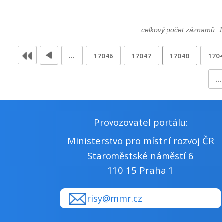
celkový počet záznamů: 
…
17046
17047
17048
170
…
Provozovatel portálu:
Ministerstvo pro místní rozvoj ČR
Staroměstské náměstí 6
110 15 Praha 1
risy@mmr.cz