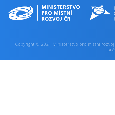
Copyright © 2021 Ministerstvo pro místní rozvoj
prá