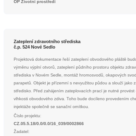
OP Životní prostředí
Zateplení zdravotního střediska
č.p. 524 Nové Sedlo
Projektová dokumentace řeší zateplení obvodového pláště bud
výměnu výplní otvorů, zateplení půdního prostoru objektu zdra
střediska v Novém Sedle, montáž hromosvodů, okapových svo
parapetů. Objekt je přízemní s nevyužitou půdou a slouží jako z
středisko. Před zahájením zateplovacích prací je nutné provést
vlhkosti obvodového zdiva. Toho bude docíleno provedením c
injektáže společně se sanační omítkou.
Číslo projektu:
CZ.05.5.18/0.0/0.0/16_039/0002866
Žadatel: