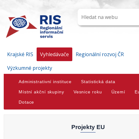
Krajské RIS
Vyhledávače
Regionální rozvoj ČR
Výzkumné projekty
Administrativní instituce
Statistická data
Místní akční skupiny
Vesnice roku
Území
E
Dotace
Projekty EU