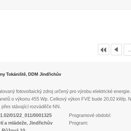
adny Tokániště, DDM Jindřichův
alovaný fotovoltaický zdroj určený pro výrobu elektrické energie
panelů o výkonu 455 Wp. Celkový výkon FVE bude 20,02 kWp. No
, přes stávající rozváděče NN.
1.02/01/22_011/0001325
Programové období:
í a mládeže, Jindřichův
Program:
, Růžová 10