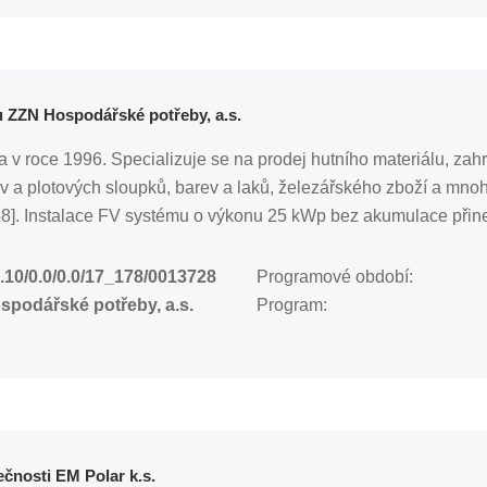
u ZZN Hospodářské potřeby, a.s.
 v roce 1996. Specializuje se na prodej hutního materiálu, zahr
tiv a plotových sloupků, barev a laků, železářského zboží a mn
958]. Instalace FV systému o výkonu 25 kWp bez akumulace přine
.10/0.0/0.0/17_178/0013728
Programové období:
podářské potřeby, a.s.
Program:
ečnosti EM Polar k.s.