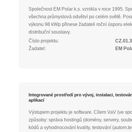
Společnost EM Polar k.s. vznikla v roce 1995. Sp
všechna průmyslová odvětví po celém světě. Posuz
výkonu 98 kWp přinese žadateli roční úsporu elek
distribuční soustavy.
Číslo projektu:
CZ.01.3
Žadatel:
EM Pola
Integrované prostředí pro vývoj, instalaci, testo
aplikací
Výstupem projektu je software. Cílem VaV (ve spol
způsoby: správa hostingů (domény, servery, soubo
kódů a vyhodnocování kvality, testování (autom.te