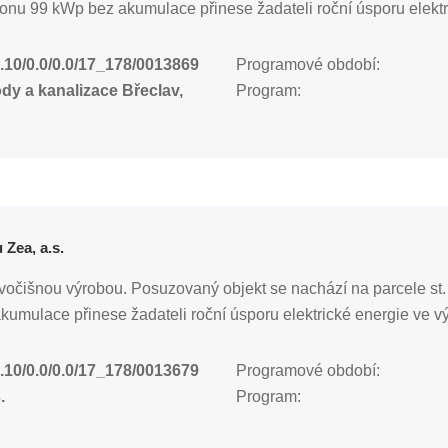
ýkonu 99 kWp bez akumulace přinese žadateli roční úsporu elekt
.10/0.0/0.0/17_178/0013869
Programové období:
y a kanalizace Břeclav,
Program:
 Zea, a.s.
živočišnou výrobou. Posuzovaný objekt se nachází na parcele st.
umulace přinese žadateli roční úsporu elektrické energie ve v
.10/0.0/0.0/17_178/0013679
Programové období:
.
Program: