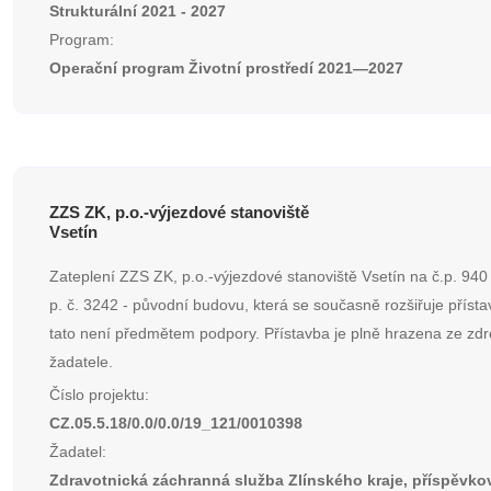
Strukturální 2021 - 2027
Program:
Operační program Životní prostředí 2021—2027
ZZS ZK, p.o.-výjezdové stanoviště
Vsetín
Zateplení ZZS ZK, p.o.-výjezdové stanoviště Vsetín na č.p. 940
p. č. 3242 - původní budovu, která se současně rozšiřuje přísta
tato není předmětem podpory. Přístavba je plně hrazena ze zdr
žadatele.
Číslo projektu:
CZ.05.5.18/0.0/0.0/19_121/0010398
Žadatel:
Zdravotnická záchranná služba Zlínského kraje, příspěvko