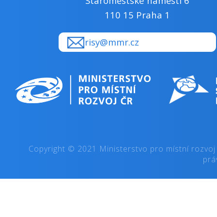
Staroměstské náměstí 6
110 15 Praha 1
risy@mmr.cz
Copyright © 2021 Ministerstvo pro místní rozvoj
prá