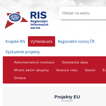
Krajské RIS
Vyhledávače
Regionální rozvoj ČR
Výzkumné projekty
Administrativní instituce
Statistická data
Místní akční skupiny
Vesnice roku
Území
E
Dotace
Projekty EU