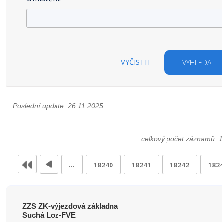
VYČISTIT
VYHLEDAT
Poslední update: 26.11.2025
celkový počet záznamů: 
…
18240
18241
18242
182
ZZS ZK-výjezdová základna
Suchá Loz-FVE