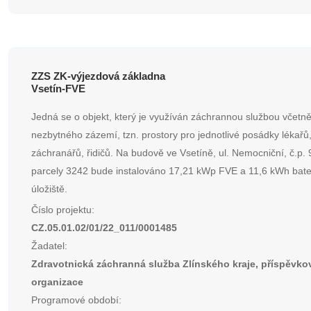
ZZS ZK-výjezdová základna
Vsetín-FVE
Jedná se o objekt, který je využíván záchrannou službou včetn
nezbytného zázemí, tzn. prostory pro jednotlivé posádky lékařů
záchranářů, řidičů. Na budově ve Vsetíně, ul. Nemocniční, č.p. 9
parcely 3242 bude instalováno 17,21 kWp FVE a 11,6 kWh bat
úložiště.
Číslo projektu:
CZ.05.01.02/01/22_011/0001485
Žadatel:
Zdravotnická záchranná služba Zlínského kraje, příspěvko
organizace
Programové období: