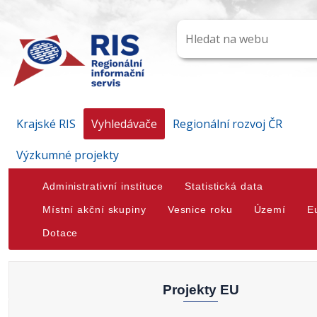
Krajské RIS
Vyhledávače
Regionální rozvoj ČR
Výzkumné projekty
Administrativní instituce
Statistická data
Místní akční skupiny
Vesnice roku
Území
E
Dotace
Projekty EU