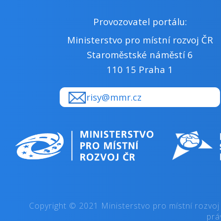
Provozovatel portálu:
Ministerstvo pro místní rozvoj ČR
Staroměstské náměstí 6
110 15 Praha 1
risy@mmr.cz
Copyright © 2021 Ministerstvo pro místní rozvoj
prá