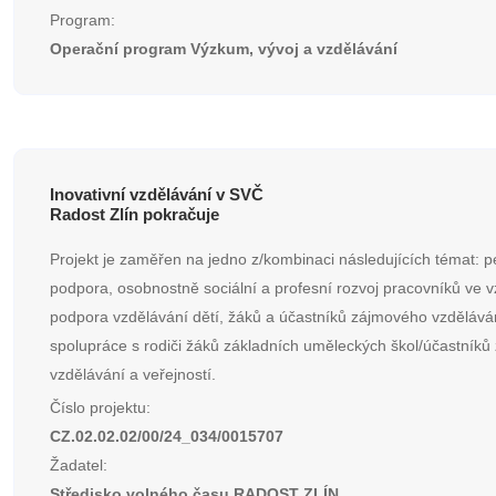
Program:
Operační program Výzkum, vývoj a vzdělávání
Inovativní vzdělávání v SVČ
Radost Zlín pokračuje
Projekt je zaměřen na jedno z/kombinaci následujících témat: p
podpora, osobnostně sociální a profesní rozvoj pracovníků ve v
podpora vzdělávání dětí, žáků a účastníků zájmového vzdělává
spolupráce s rodiči žáků základních uměleckých škol/účastník
vzdělávání a veřejností.
Číslo projektu:
CZ.02.02.02/00/24_034/0015707
Žadatel:
Středisko volného času RADOST ZLÍN