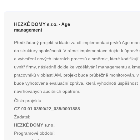
HEZKÉ DOMY s.r.o. - Age
management
Předkládaný projekt si klade za cíl implementaci prvků Age m
do struktury společnosti. V rámci implementace dojde k úpravě 
a vytvoření nových interních procesů a směrnic, které kodifikují
uvnitř firmy, následně dojde ke vzdělávání managementu a km
pracovníků v oblasti AM, projekt bude průběžně monitorován, v
bude vyhotovena evaluační zpráva, která vyhodnotí úspěšnost
navrhovaných auditních opatření.
Číslo projektu:
CZ.03.01.03/00/22_035/0001888
Žadatel:
HEZKÉ DOMY s.r.o.
Programové období: