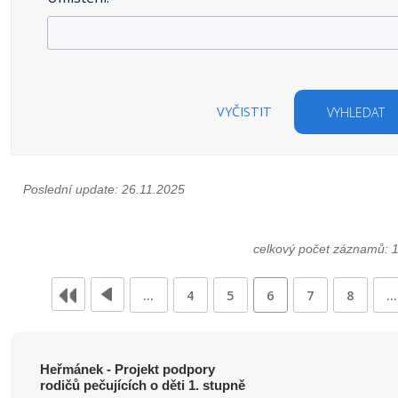
VYČISTIT
VYHLEDAT
Poslední update: 26.11.2025
celkový počet záznamů: 
…
4
5
6
7
8
…
Heřmánek - Projekt podpory
rodičů pečujících o děti 1. stupně