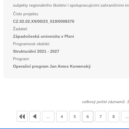
subjekty regionálního školství i spolupracujícími zahraničními in
Číslo projektu:
CZ.02.02.XX/00/23_019/0008370
Žadatel:
Západočeská univerzita v Plzni
Programové období:
Strukturální 2021 - 2027
Program:
Operační program Jan Amos Komenský
celkový počet záznamů: 
…
4
5
6
7
8
…