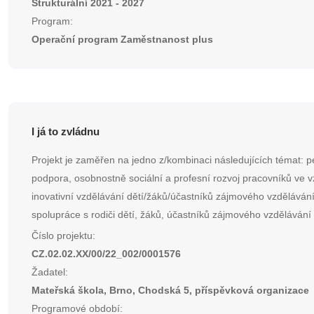
Strukturální 2021 - 2027
Program:
Operační program Zaměstnanost plus
I já to zvládnu
Projekt je zaměřen na jedno z/kombinaci následujících témat: p
podpora, osobnostně sociální a profesní rozvoj pracovníků ve v
inovativní vzdělávání dětí/žáků/účastníků zájmového vzdělávání
spolupráce s rodiči dětí, žáků, účastníků zájmového vzdělávání 
Číslo projektu:
CZ.02.02.XX/00/22_002/0001576
Žadatel:
Mateřská škola, Brno, Chodská 5, příspěvková organizace
Programové období: