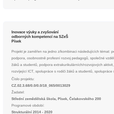
Inovace výuky a zvyšování
odborných kompetencí na SZeŠ
Písek
Projekt je zaměřen na jedno z/kombinaci následujících témat: p
podpora, osobnostně profesní rozvoj pedagogů, společné vzděl
žáků a studentů, podpora extrakurikulárních/rozvojových aktivit, 
rozvíjející ICT, spolupráce s rodiči žáků a studentů, spolupráce 
Číslo projektu:
CZ.02.3.68/0.0/0.0/18_065/0013029
Žadatel:
Střední zemědělská škola, Písek, Čelakovského 200
Programové období:
Strukturální 2014 - 2020