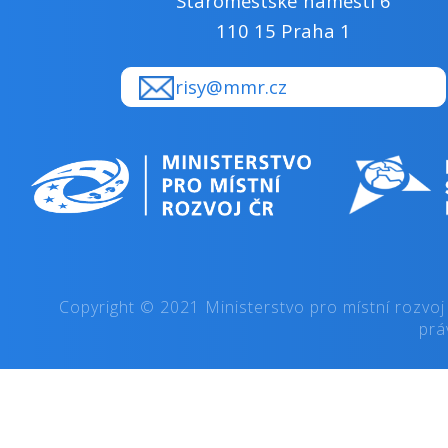
Staroměstské náměstí 6
110 15 Praha 1
risy@mmr.cz
Copyright © 2021 Ministerstvo pro místní rozvoj
prá