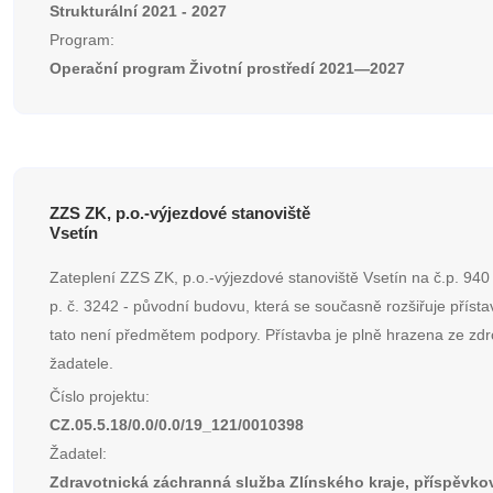
Strukturální 2021 - 2027
Program:
Operační program Životní prostředí 2021—2027
ZZS ZK, p.o.-výjezdové stanoviště
Vsetín
Zateplení ZZS ZK, p.o.-výjezdové stanoviště Vsetín na č.p. 940
p. č. 3242 - původní budovu, která se současně rozšiřuje přísta
tato není předmětem podpory. Přístavba je plně hrazena ze zdr
žadatele.
Číslo projektu:
CZ.05.5.18/0.0/0.0/19_121/0010398
Žadatel:
Zdravotnická záchranná služba Zlínského kraje, příspěvko