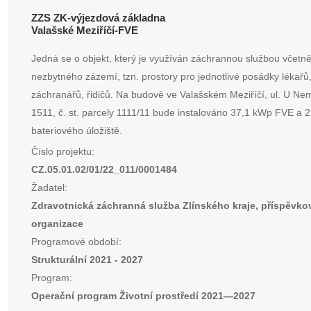
ZZS ZK-výjezdová základna
Valašské Meziříčí-FVE
Jedná se o objekt, který je využíván záchrannou službou včetn
nezbytného zázemí, tzn. prostory pro jednotlivé posádky lékařů
záchranářů, řidičů. Na budově ve Valašském Meziříčí, ul. U Ne
1511, č. st. parcely 1111/11 bude instalováno 37,1 kWp FVE a 
bateriového úložiště.
Číslo projektu:
CZ.05.01.02/01/22_011/0001484
Žadatel:
Zdravotnická záchranná služba Zlínského kraje, příspěvko
organizace
Programové období:
Strukturální 2021 - 2027
Program:
Operační program Životní prostředí 2021—2027