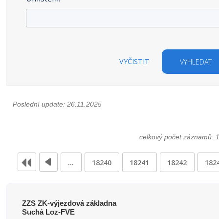
VYČISTIT
VYHLEDAT
Poslední update: 26.11.2025
celkový počet záznamů: 
…
18240
18241
18242
182
ZZS ZK-výjezdová základna
Suchá Loz-FVE