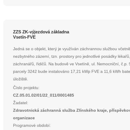
ZZS ZK-výjezdová základna
Vsetín-FVE
Jedná se o objekt, který je využíván záchrannou službou včetn
nezbytného zázemí, tzn. prostory pro jednotlivé posádky lékařů
záchranářů, řidičů. Na budově ve Vsetíně, ul. Nemocniční, č.p. 9
parcely 3242 bude instalováno 17,21 kWp FVE a 11,6 kWh bat
úložiště.
Číslo projektu:
CZ.05.01.02/01/22_011/0001485
Žadatel:
Zdravotnická záchranná služba Zlínského kraje, příspěvko
organizace
Programové období: