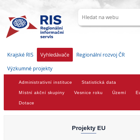
Krajské RIS
Vyhledávače
Regionální rozvoj ČR
Výzkumné projekty
Administrativní instituce
Statistická data
Místní akční skupiny
Vesnice roku
Území
E
Dotace
Projekty EU