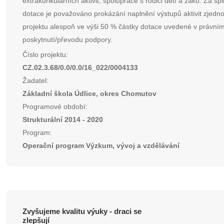
extrakurikulárních aktivit, spolupráce s rodiči dětí a žáků. Za sp
dotace je považováno prokázání naplnění výstupů aktivit zjed
projektu alespoň ve výši 50 % částky dotace uvedené v právním
poskytnutí/převodu podpory.
Číslo projektu:
CZ.02.3.68/0.0/0.0/16_022/0004133
Žadatel:
Základní škola Údlice, okres Chomutov
Programové období:
Strukturální 2014 - 2020
Program:
Operační program Výzkum, vývoj a vzdělávání
Zvyšujeme kvalitu výuky - draci se
zlepšují