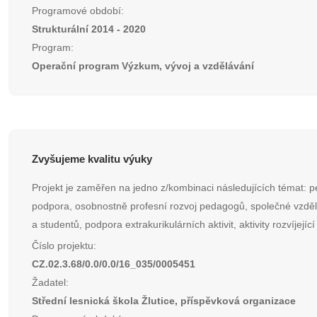
Programové období:
Strukturální 2014 - 2020
Program:
Operační program Výzkum, vývoj a vzdělávání
Zvyšujeme kvalitu výuky
Projekt je zaměřen na jedno z/kombinaci následujících témat: p
podpora, osobnostně profesní rozvoj pedagogů, společné vzdě
a studentů, podpora extrakurikulárních aktivit, aktivity rozvíjející
Číslo projektu:
CZ.02.3.68/0.0/0.0/16_035/0005451
Žadatel:
Střední lesnická škola Žlutice, příspěvková organizace