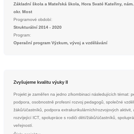
Základní škola a Mateřská škola, Hora Svaté Kateřiny, nám.
okr. Most
Programové období:
Strukturální 2014 - 2020
Program:
Operační program Výzkum, vývoj a vzdělávání
Zvyšujeme kvalitu výuky II
Projekt je zaměřen na jedno z/kombinaci následujících témat: p
podpora, osobnostně profesní rozvoj pedagogů, společné vzděl
žáků/účastníků, podpora extrakurikulárních/rozvojových aktivit, a
rozvíjející ICT, spolupráce s rodiči dětí/žáků/účastníků, spolupr
veřejností.