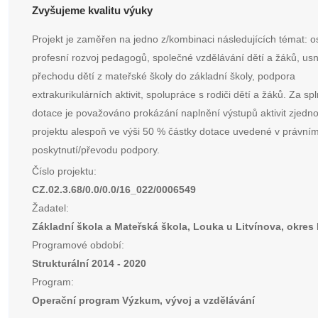
Zvyšujeme kvalitu výuky
Projekt je zaměřen na jedno z/kombinaci následujících témat: 
profesní rozvoj pedagogů, společné vzdělávání dětí a žáků, us
přechodu dětí z mateřské školy do základní školy, podpora
extrakurikulárních aktivit, spolupráce s rodiči dětí a žáků. Za sp
dotace je považováno prokázání naplnění výstupů aktivit zjed
projektu alespoň ve výši 50 % částky dotace uvedené v právním
poskytnutí/převodu podpory.
Číslo projektu:
CZ.02.3.68/0.0/0.0/16_022/0006549
Žadatel:
Základní škola a Mateřská škola, Louka u Litvínova, okres
Programové období:
Strukturální 2014 - 2020
Program:
Operační program Výzkum, vývoj a vzdělávání