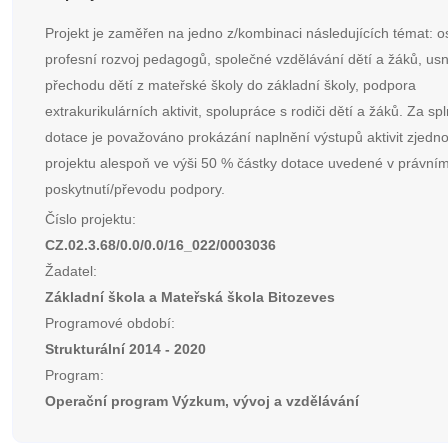
Projekt je zaměřen na jedno z/kombinaci následujících témat: 
profesní rozvoj pedagogů, společné vzdělávání dětí a žáků, us
přechodu dětí z mateřské školy do základní školy, podpora
extrakurikulárních aktivit, spolupráce s rodiči dětí a žáků. Za sp
dotace je považováno prokázání naplnění výstupů aktivit zjed
projektu alespoň ve výši 50 % částky dotace uvedené v právním
poskytnutí/převodu podpory.
Číslo projektu:
CZ.02.3.68/0.0/0.0/16_022/0003036
Žadatel:
Základní škola a Mateřská škola Bitozeves
Programové období:
Strukturální 2014 - 2020
Program:
Operační program Výzkum, vývoj a vzdělávání