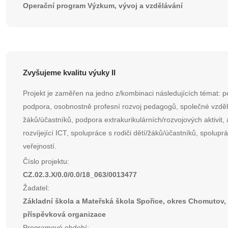
Operační program Výzkum, vývoj a vzdělávání
Zvyšujeme kvalitu výuky II
Projekt je zaměřen na jedno z/kombinaci následujících témat: p
podpora, osobnostně profesní rozvoj pedagogů, společné vzděl
žáků/účastníků, podpora extrakurikulárních/rozvojových aktivit, a
rozvíjející ICT, spolupráce s rodiči dětí/žáků/účastníků, spolupr
veřejností.
Číslo projektu:
CZ.02.3.X/0.0/0.0/18_063/0013477
Žadatel:
Základní škola a Mateřská škola Spořice, okres Chomutov,
příspěvková organizace
Programové období: