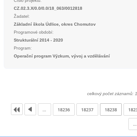
Číslo projektu:
CZ.02.3.X/0.0/0.0/18_063/0012818
Žadatel:
Základní škola Údlice, okres Chomutov
Programové období:
Strukturální 2014 - 2020
Program:
Operační program Výzkum, vývoj a vzdělávání
celkový počet záznamů: 
…
18236
18237
18238
182
…