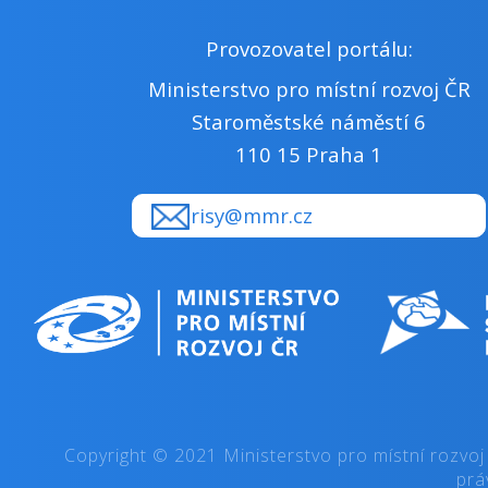
Provozovatel portálu:
Ministerstvo pro místní rozvoj ČR
Staroměstské náměstí 6
110 15 Praha 1
risy@mmr.cz
Copyright © 2021 Ministerstvo pro místní rozvoj
prá