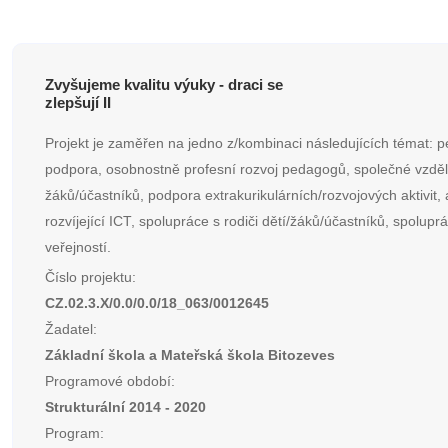
Zvyšujeme kvalitu výuky - draci se
zlepšují II
Projekt je zaměřen na jedno z/kombinaci následujících témat: p
podpora, osobnostně profesní rozvoj pedagogů, společné vzděl
žáků/účastníků, podpora extrakurikulárních/rozvojových aktivit, a
rozvíjející ICT, spolupráce s rodiči dětí/žáků/účastníků, spolupr
veřejností.
Číslo projektu:
CZ.02.3.X/0.0/0.0/18_063/0012645
Žadatel:
Základní škola a Mateřská škola Bitozeves
Programové období:
Strukturální 2014 - 2020
Program: