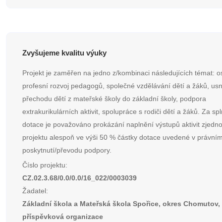
Zvyšujeme kvalitu výuky
Projekt je zaměřen na jedno z/kombinaci následujících témat: 
profesní rozvoj pedagogů, společné vzdělávání dětí a žáků, us
přechodu dětí z mateřské školy do základní školy, podpora
extrakurikulárních aktivit, spolupráce s rodiči dětí a žáků. Za sp
dotace je považováno prokázání naplnění výstupů aktivit zjed
projektu alespoň ve výši 50 % částky dotace uvedené v právním
poskytnutí/převodu podpory.
Číslo projektu:
CZ.02.3.68/0.0/0.0/16_022/0003039
Žadatel:
Základní škola a Mateřská škola Spořice, okres Chomutov,
příspěvková organizace