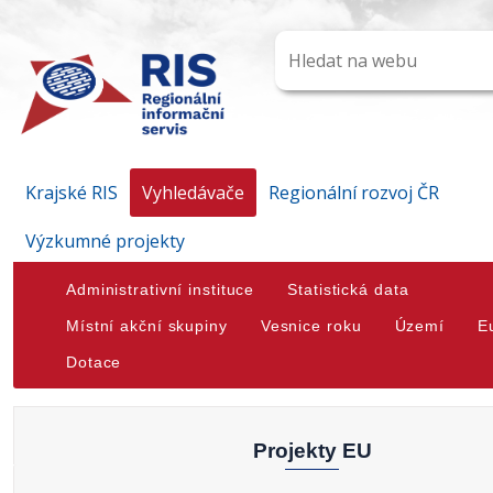
Krajské RIS
Vyhledávače
Regionální rozvoj ČR
Výzkumné projekty
Administrativní instituce
Statistická data
Místní akční skupiny
Vesnice roku
Území
E
Dotace
Projekty EU