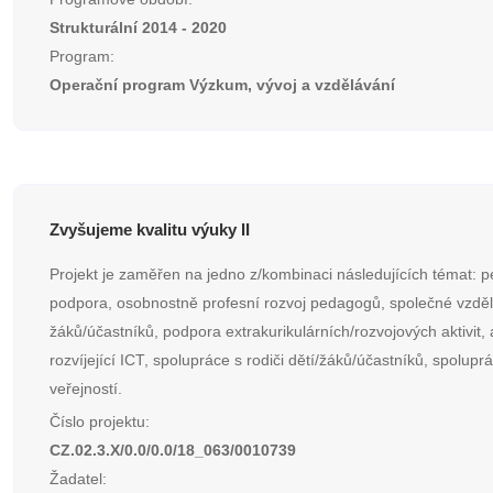
Strukturální 2014 - 2020
Program:
Operační program Výzkum, vývoj a vzdělávání
Zvyšujeme kvalitu výuky II
Projekt je zaměřen na jedno z/kombinaci následujících témat: p
podpora, osobnostně profesní rozvoj pedagogů, společné vzděl
žáků/účastníků, podpora extrakurikulárních/rozvojových aktivit, a
rozvíjející ICT, spolupráce s rodiči dětí/žáků/účastníků, spolupr
veřejností.
Číslo projektu:
CZ.02.3.X/0.0/0.0/18_063/0010739
Žadatel: