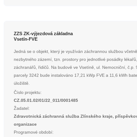
ZZS ZK-výjezdová základna
Vsetín-FVE
Jedná se o objekt, který je využíván záchrannou službou včetn
nezbytného zázemí, tzn. prostory pro jednotlivé posádky lékařů
záchranářů, řidičů. Na budově ve Vsetíně, ul. Nemocniční, č.p. 9
parcely 3242 bude instalováno 17,21 kWp FVE a 11,6 kWh bat
úložiště.
Číslo projektu:
CZ.05.01.02/01/22_011/0001485
Žadatel:
Zdravotnická záchranná služba Zlínského kraje, příspěvko
organizace
Programové období: