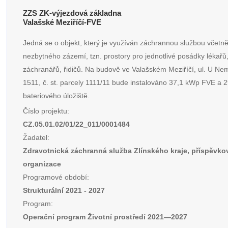
ZZS ZK-výjezdová základna
Valašské Meziříčí-FVE
Jedná se o objekt, který je využíván záchrannou službou včetn
nezbytného zázemí, tzn. prostory pro jednotlivé posádky lékařů
záchranářů, řidičů. Na budově ve Valašském Meziříčí, ul. U Ne
1511, č. st. parcely 1111/11 bude instalováno 37,1 kWp FVE a 
bateriového úložiště.
Číslo projektu:
CZ.05.01.02/01/22_011/0001484
Žadatel:
Zdravotnická záchranná služba Zlínského kraje, příspěvko
organizace
Programové období:
Strukturální 2021 - 2027
Program:
Operační program Životní prostředí 2021—2027