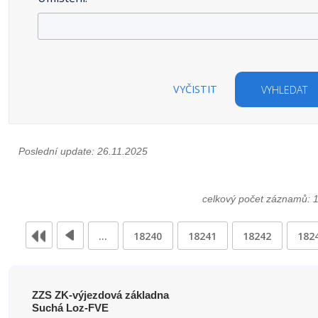
VYČISTIT
VYHLEDAT
Poslední update: 26.11.2025
celkový počet záznamů: 
…
18240
18241
18242
182
ZZS ZK-výjezdová základna
Suchá Loz-FVE