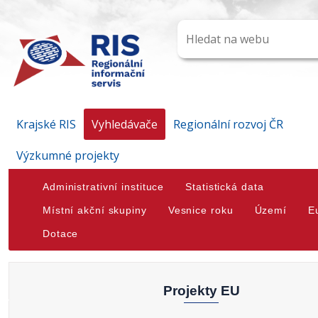
Krajské RIS
Vyhledávače
Regionální rozvoj ČR
Výzkumné projekty
Administrativní instituce
Statistická data
Místní akční skupiny
Vesnice roku
Území
E
Dotace
Projekty EU