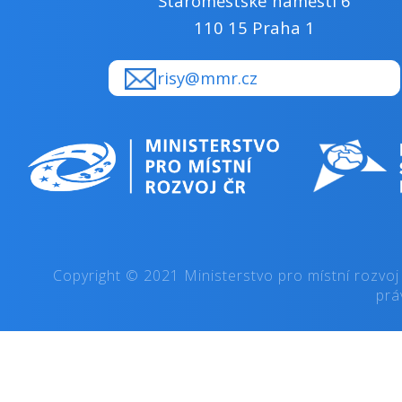
Staroměstské náměstí 6
110 15 Praha 1
risy@mmr.cz
Copyright © 2021 Ministerstvo pro místní rozvoj
prá