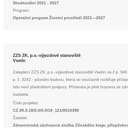
Strukturální 2021 - 2027
Program:
Operační program Životní prostředí 2021—2027
ZZS ZK, p.o.-výjezdové stanoviště
Vsetín
Zateplení ZZS ZK, p.o.-výjezdové stanoviště Vsetín na č.p. 940
p. č. 3242 - původní budovu, která se současně rozšiřuje přísta
tato není předmětem podpory. Přístavba je plně hrazena ze zdr
žadatele.
Číslo projektu:
CZ.05.5.18/0.0/0.0/19_121/0010398
Žadatel:
Zdravotnická záchranná služba Zlínského kraje, příspěvko