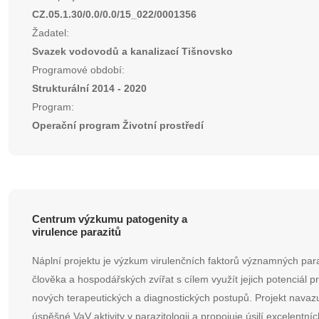
CZ.05.1.30/0.0/0.0/15_022/0001356
Žadatel:
Svazek vodovodů a kanalizací Tišnovsko
Programové období:
Strukturální 2014 - 2020
Program:
Operační program Životní prostředí
Centrum výzkumu patogenity a
virulence parazitů
Náplní projektu je výzkum virulenčních faktorů významných para
člověka a hospodářských zvířat s cílem využít jejich potenciál p
nových terapeutických a diagnostických postupů. Projekt navaz
úspěšné VaV aktivity v parazitologii a propojuje úsilí excelentníc