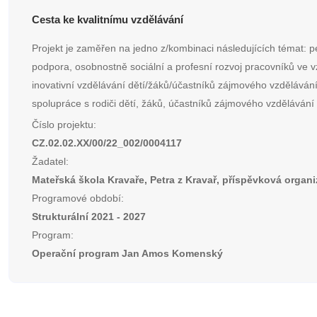
Cesta ke kvalitnímu vzdělávání
Projekt je zaměřen na jedno z/kombinaci následujících témat: p
podpora, osobnostně sociální a profesní rozvoj pracovníků ve v
inovativní vzdělávání dětí/žáků/účastníků zájmového vzdělávání
spolupráce s rodiči dětí, žáků, účastníků zájmového vzdělávání 
Číslo projektu:
CZ.02.02.XX/00/22_002/0004117
Žadatel:
Mateřská škola Kravaře, Petra z Kravař, příspěvková organ
Programové období:
Strukturální 2021 - 2027
Program:
Operační program Jan Amos Komenský