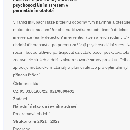
psychosociálním stresem v
perinatálním období
V rámci inkubační fáze projektu odborný tým navrhne a otestuj
metod designu zaměřeného na člověka metodu časné detekce 
intervence (early detection/ intervention) žen a jejich rodin v ČR
období těhotenství a po porodu zažívají psychosociální stres. N
řešení budou aktivně participovat uživatelé péče, poskytovatelé
zadavatelé služeb a další zainteresované strany projektu. Odb
zpracuje metodické materiály a plán evaluace pro optimální vy
přínosu řešení.
Číslo projektu:
CZ.03.03.01/00/22_021/0000491
Žadatel:
Národní ústav duševního zdraví
Programové období:
Strukturální 2021 - 2027
Program: