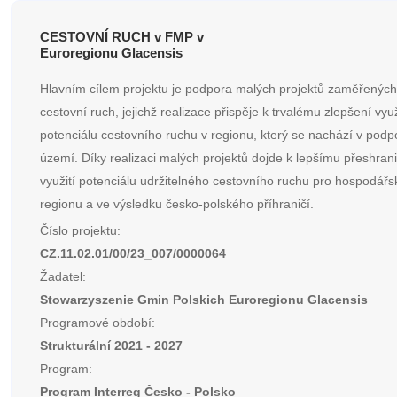
CESTOVNÍ RUCH v FMP v
Euroregionu Glacensis
Hlavním cílem projektu je podpora malých projektů zaměřených
cestovní ruch, jejichž realizace přispěje k trvalému zlepšení využ
potenciálu cestovního ruchu v regionu, který se nachází v po
území. Díky realizaci malých projektů dojde k lepšímu přeshran
využití potenciálu udržitelného cestovního ruchu pro hospodářs
regionu a ve výsledku česko-polského příhraničí.
Číslo projektu:
CZ.11.02.01/00/23_007/0000064
Žadatel:
Stowarzyszenie Gmin Polskich Euroregionu Glacensis
Programové období:
Strukturální 2021 - 2027
Program:
Program Interreg Česko - Polsko