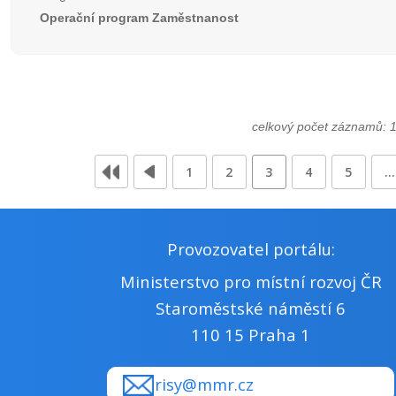
Operační program Zaměstnanost
celkový počet záznamů: 
1
2
3
4
5
…
Provozovatel portálu:
Ministerstvo pro místní rozvoj ČR
Staroměstské náměstí 6
110 15 Praha 1
risy@mmr.cz