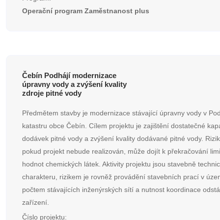
Operační program Zaměstnanost plus
Čebín Podhájí modernizace
úpravny vody a zvýšení kvality
zdroje pitné vody
Předmětem stavby je modernizace stávající úpravny vody v Pod
katastru obce Čebín. Cílem projektu je zajištění dostatečné kap
dodávek pitné vody a zvýšení kvality dodávané pitné vody. Rizik
pokud projekt nebude realizován, může dojít k překračování lim
hodnot chemických látek. Aktivity projektu jsou stavebně techni
charakteru, rizikem je rovněž provádění stavebních prací v úze
počtem stávajících inženýrských sítí a nutnost koordinace odst
zařízení.
Číslo projektu: