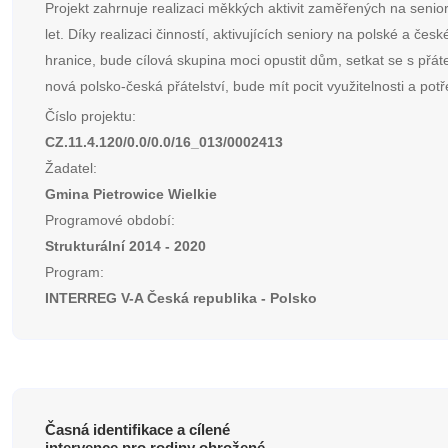
Projekt zahrnuje realizaci měkkých aktivit zaměřených na senior
let. Díky realizaci činností, aktivujících seniory na polské a česk
hranice, bude cílová skupina moci opustit dům, setkat se s přáte
nová polsko-česká přátelství, bude mít pocit využitelnosti a potř
Číslo projektu:
CZ.11.4.120/0.0/0.0/16_013/0002413
Žadatel:
Gmina Pietrowice Wielkie
Programové období:
Strukturální 2014 - 2020
Program:
INTERREG V-A Česká republika - Polsko
Časná identifikace a cílené
intervence pro rodiny ohrožené