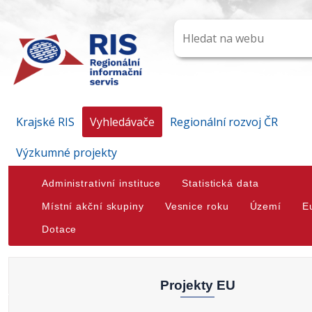
Krajské RIS
Vyhledávače
Regionální rozvoj ČR
Výzkumné projekty
Administrativní instituce
Statistická data
Místní akční skupiny
Vesnice roku
Území
E
Dotace
Projekty EU