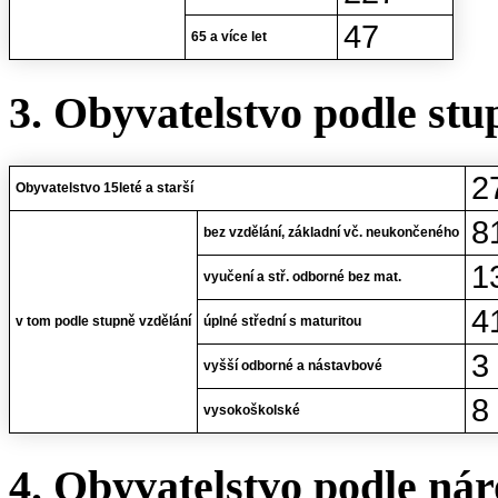
47
65 a více let
3. Obyvatelstvo podle stu
2
Obyvatelstvo 15leté a starší
8
bez vzdělání, základní vč. neukončeného
1
vyučení a stř. odborné bez mat.
4
v tom podle stupně vzdělání
úplné střední s maturitou
3
vyšší odborné a nástavbové
8
vysokoškolské
4. Obyvatelstvo podle nár