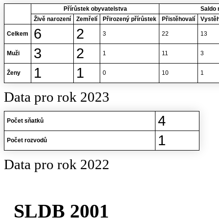
Přírůstek obyvatelstva
Saldo 
Živě narození
Zemřelí
Přirozený přírůstek
Přistěhovalí
Vystěh
6
2
Celkem
3
22
13
3
2
Muži
1
11
3
1
1
Ženy
0
10
1
Data pro rok 2023
4
Počet sňatků
1
Počet rozvodů
Data pro rok 2022
SLDB 2001