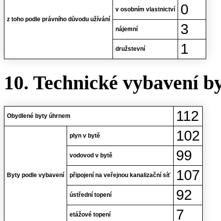
0
v osobním vlastnictví
z toho podle právního důvodu užívání
3
nájemní
1
družstevní
10. Technické vybavení b
112
Obydlené byty úhrnem
102
plyn v bytě
99
vodovod v bytě
107
Byty podle vybavení
připojení na veřejnou kanalizační síť
92
ústřední topení
7
etážové topení