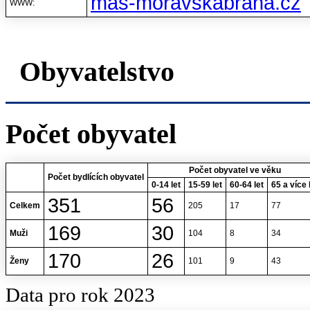
mas-moravskabrana.cz
WWW:
Obyvatelstvo
Počet obyvatel
Počet obyvatel ve věku
Počet bydlících obyvatel
0-14 let
15-59 let
60-64 let
65 a více 
351
56
Celkem
205
17
77
169
30
Muži
104
8
34
170
26
Ženy
101
9
43
Data pro rok 2023