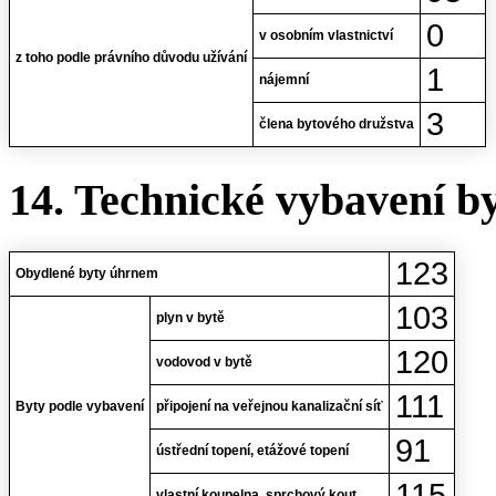
0
v osobním vlastnictví
z toho podle právního důvodu užívání
1
nájemní
3
člena bytového družstva
14. Technické vybavení b
123
Obydlené byty úhrnem
103
plyn v bytě
120
vodovod v bytě
111
Byty podle vybavení
připojení na veřejnou kanalizační síť
91
ústřední topení, etážové topení
115
vlastní koupelna, sprchový kout