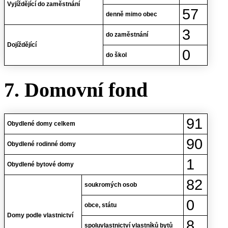
Vyjíždějící do zaměstnání
57
denně mimo obec
3
do zaměstnání
Dojíždějící
0
do škol
7. Domovní fond
91
Obydlené domy celkem
90
Obydlené rodinné domy
1
Obydlené bytové domy
82
soukromých osob
0
obce, státu
Domy podle vlastnictví
8
spoluvlastnictví vlastníků bytů