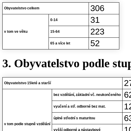
306
Obyvatelstvo celkem
31
0-14
223
v tom ve věku
15-64
52
65 a více let
3. Obyvatelstvo podle stu
2
Obyvatelstvo 15leté a starší
6
bez vzdělání, základní vč. neukončeného
1
vyučení a stř. odborné bez mat.
6
úplné střední s maturitou
v tom podle stupně vzdělání
1
vyšší odborné a nástavbové