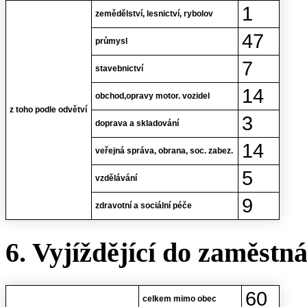
1
zemědělství, lesnictví, rybolov
47
průmysl
7
stavebnictví
14
obchod,opravy motor. vozidel
z toho podle odvětví
3
doprava a skladování
14
veřejná správa, obrana, soc. zabez.
5
vzdělávání
9
zdravotní a sociální péče
6. Vyjíždějící do zaměstn
60
celkem mimo obec