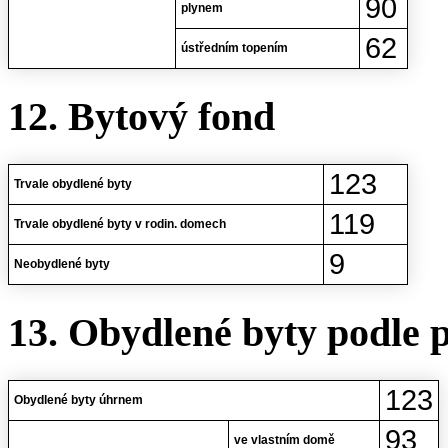
90
plynem
62
ústředním topením
12. Bytový fond
123
Trvale obydlené byty
119
Trvale obydlené byty v rodin. domech
9
Neobydlené byty
13. Obydlené byty podle 
123
Obydlené byty úhrnem
93
ve vlastním domě