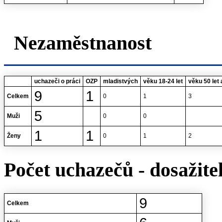
Nezaměstnanost
uchazeči o práci
OZP
mladistvých
věku 18-24 let
věku 50 let 
9
1
Celkem
0
1
3
5
Muži
0
0
1
1
Ženy
0
1
2
Počet uchazečů - dosažite
9
Celkem