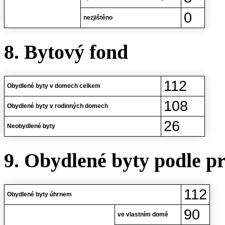
0
nezjištěno
8. Bytový fond
112
Obydlené byty v domech celkem
108
Obydlené byty v rodinných domech
26
Neobydlené byty
9. Obydlené byty podle p
112
Obydlené byty úhrnem
90
ve vlastním domě