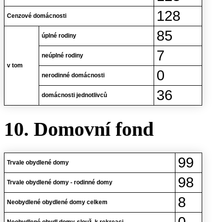
128
Cenzové domácnosti
85
úplné rodiny
7
neúplné rodiny
v tom
0
nerodinné domácnosti
36
domácnosti jednotlivců
10. Domovní fond
99
Trvale obydlené domy
98
Trvale obydlené domy - rodinné domy
8
Neobydlené obydlené domy celkem
0
Neobydlené obydl.domy-slouž. k rekreaci