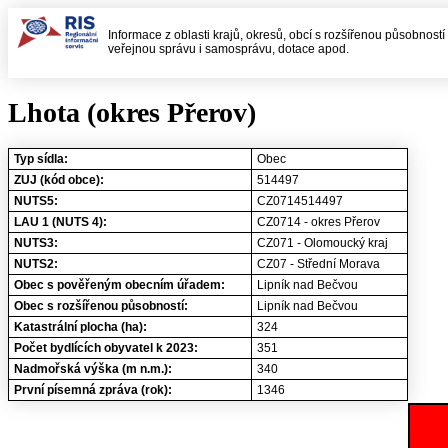
Informace z oblasti krajů, okresů, obcí s rozšířenou působností
veřejnou správu i samosprávu, dotace apod.
Lhota (okres Přerov)
Typ sídla:
Obec
ZUJ (kód obce):
514497
NUTS5:
CZ0714514497
LAU 1 (NUTS 4):
CZ0714 - okres Přerov
NUTS3:
CZ071 - Olomoucký kraj
NUTS2:
CZ07 - Střední Morava
Obec s pověřeným obecním úřadem:
Lipník nad Bečvou
Obec s rozšířenou působností:
Lipník nad Bečvou
Katastrální plocha (ha):
324
Počet bydlících obyvatel k 2023:
351
Nadmořská výška (m n.m.):
340
První písemná zpráva (rok):
1346