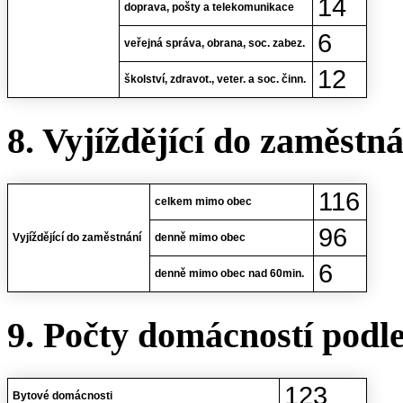
14
doprava, pošty a telekomunikace
6
veřejná správa, obrana, soc. zabez.
12
školství, zdravot., veter. a soc. činn.
8. Vyjíždějící do zaměstn
116
celkem mimo obec
96
Vyjíždějící do zaměstnání
denně mimo obec
6
denně mimo obec nad 60min.
9. Počty domácností podl
123
Bytové domácnosti