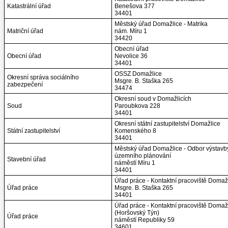
Katastrální úřad
Benešova 377
34401
Městský úřad Domažlice - Matrika
Matriční úřad
nám. Míru 1
34420
Obecní úřad
Obecní úřad
Nevolice 36
34401
OSSZ Domažlice
Okresní správa sociálního
Msgre. B. Staška 265
zabezpečení
34474
Okresní soud v Domažlicích
Soud
Paroubkova 228
34401
Okresní státní zastupitelství Domažlice
Státní zastupitelství
Komenského 8
34401
Městský úřad Domažlice - Odbor výstavb
územního plánování
Stavební úřad
náměstí Míru 1
34401
Úřad práce - Kontaktní pracoviště Domaž
Úřad práce
Msgre. B. Staška 265
34401
Úřad práce - Kontaktní pracoviště Domaž
(Horšovský Týn)
Úřad práce
náměstí Republiky 59
34601