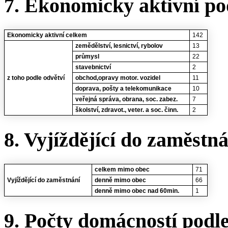
7. Ekonomicky aktivní po
Ekonomicky aktivní celkem
142
zemědělství, lesnictví, rybolov
13
průmysl
22
stavebnictví
2
z toho podle odvětví
obchod,opravy motor. vozidel
11
doprava, pošty a telekomunikace
10
veřejná správa, obrana, soc. zabez.
7
školství, zdravot., veter. a soc. činn.
2
8. Vyjíždějící do zaměstn
celkem mimo obec
71
Vyjíždějící do zaměstnání
denně mimo obec
66
denně mimo obec nad 60min.
1
9. Počty domácností podl