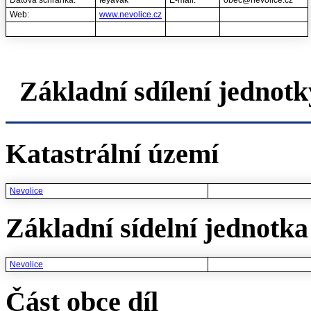
Datová schránka:
feyavak
E-mail:
obec@nevolice.cz
Web:
www.nevolice.cz
Základní sdílení jednotk
Katastrální území
Nevolice
Základní sídelní jednotka 
Nevolice
Část obce díl