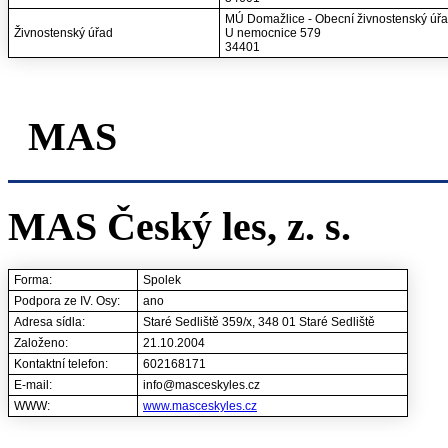
MÚ Domažlice - Obecní živnostenský úř
Živnostenský úřad
U nemocnice 579
34401
MAS
MAS Český les, z. s.
Forma:
Spolek
Podpora ze IV. Osy:
ano
Adresa sídla:
Staré Sedliště 359/x, 348 01 Staré Sedliště
Založeno:
21.10.2004
Kontaktní telefon:
602168171
E-mail:
info@masceskyles.cz
WWW:
www.masceskyles.cz