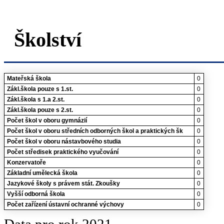
Školství
Mateřská škola
0
Zákl.škola pouze s 1.st.
0
Zákl.škola s 1.a 2.st.
0
Zákl.škola pouze s 2.st.
0
Počet škol v oboru gymnázií
0
Počet škol v oboru středních odborných škol a praktických šk
0
Počet škol v oboru nástavbového studia
0
Počet středisek praktického vyučování
0
Konzervatoře
0
Základní umělecká škola
0
Jazykové školy s právem stát. Zkoušky
0
Vyšší odborná škola
0
Počet zařízení ústavní ochranné výchovy
0