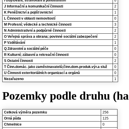
I Ubytování; stravování a pohostinství
0
J Informační a komunikační činnosti
2
K Peněžnictví a pojišťovnictví
1
L Činnosti v oblasti nemovitostí
0
M Profesní; vědecké a technické činnosti
3
N Administrativní a podpůrné činnosti
2
O Veřejná správa a obrana; povinné sociální zabezpečení
2
P Vzdělávání
1
Q Zdravotní a sociální péče
0
R Kulturní; zábavní a rekreační činnosti
0
S Ostatní činnosti
2
T Činn.domác. jako zaměstnavatelů;činn.dom.produk.výr.a služ
0
U Činnosti exteritoriálních organizací a orgánů
0
Nezařazeno
1
Pozemky podle druhu (ha
Celková výměra pozemku
256
Orná půda
125
Chmelnice
0