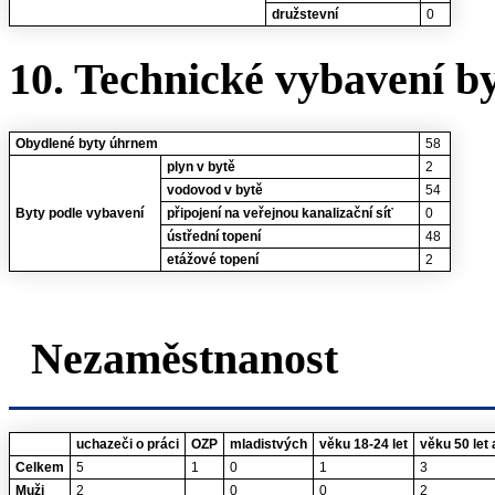
družstevní
0
10. Technické vybavení b
Obydlené byty úhrnem
58
plyn v bytě
2
vodovod v bytě
54
Byty podle vybavení
připojení na veřejnou kanalizační síť
0
ústřední topení
48
etážové topení
2
Nezaměstnanost
uchazeči o práci
OZP
mladistvých
věku 18-24 let
věku 50 let 
Celkem
5
1
0
1
3
Muži
2
0
0
2