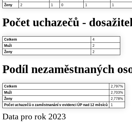
Ženy
2
1
0
1
1
Počet uchazečů - dosažite
Celkem
4
Muži
2
Ženy
2
Podíl nezaměstnaných oso
Celkem
2,797%
Muži
2,703%
Ženy
2,778%
Počet uchazečů o zaměstnanání v evidenci ÚP nad 12 měsíců
1
Data pro rok 2023