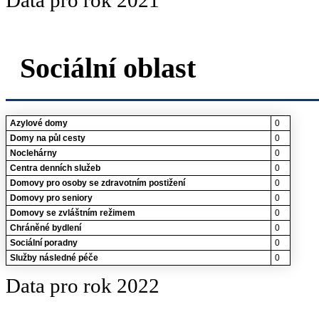
Data pro rok 2021
Sociální oblast
Azylové domy
0
Domy na půl cesty
0
Noclehárny
0
Centra denních služeb
0
Domovy pro osoby se zdravotním postižení
0
Domovy pro seniory
0
Domovy se zvláštním režimem
0
Chráněné bydlení
0
Sociální poradny
0
Služby následné péče
0
Data pro rok 2022