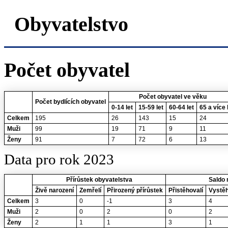
Obyvatelstvo
Počet obyvatel
Počet obyvatel ve věku
Počet bydlících obyvatel
0-14 let
15-59 let
60-64 let
65 a více 
Celkem
195
26
143
15
24
Muži
99
19
71
9
11
Ženy
91
7
72
6
13
Data pro rok 2023
Přírůstek obyvatelstva
Saldo 
Živě narození
Zemřelí
Přirozený přírůstek
Přistěhovalí
Vystěh
Celkem
3
0
-1
3
4
Muži
2
0
2
0
2
Ženy
2
1
1
3
1