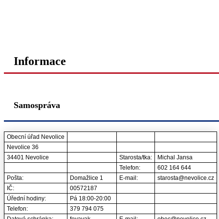
Informace
Samospráva
Obecní úřad Nevolice
Nevolice 36
34401 Nevolice
Starosta/tka:
Michal Jansa
Telefon:
602 164 644
Pošta:
Domažlice 1
E-mail:
starosta@nevolice.cz
IČ:
00572187
Úřední hodiny:
Pá 18:00-20:00
Telefon:
379 794 075