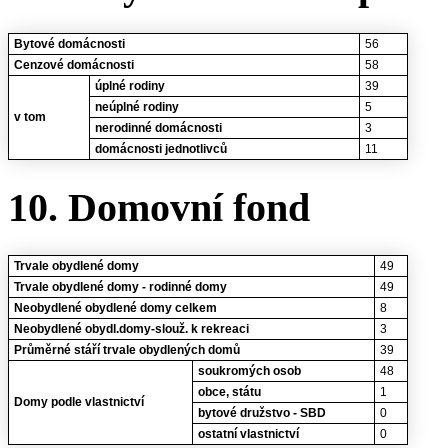
Bytové domácnosti
56
Cenzové domácnosti
58
úplné rodiny
39
neúplné rodiny
5
v tom
nerodinné domácnosti
3
domácnosti jednotlivců
11
10. Domovní fond
Trvale obydlené domy
49
Trvale obydlené domy - rodinné domy
49
Neobydlené obydlené domy celkem
8
Neobydlené obydl.domy-slouž. k rekreaci
3
Průměrné stáří trvale obydlených domů
39
soukromých osob
48
obce, státu
1
Domy podle vlastnictví
bytové družstvo - SBD
0
ostatní vlastnictví
0