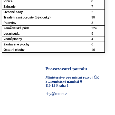
Vinice
0
Zahrady
7
Ovocné sady
2
Trvalé travní porosty (býv.louky)
90
Pastviny
3
Zemědělská půda
224
Lesní půda
5
Vodní plochy
4
Zastavěné plochy
6
Ostatní plochy
16
Provozovatel portálu
Ministerstvo pro místní rozvoj ČR
Staroměstské náměstí 6
110 15 Praha 1
risy@mmr.cz