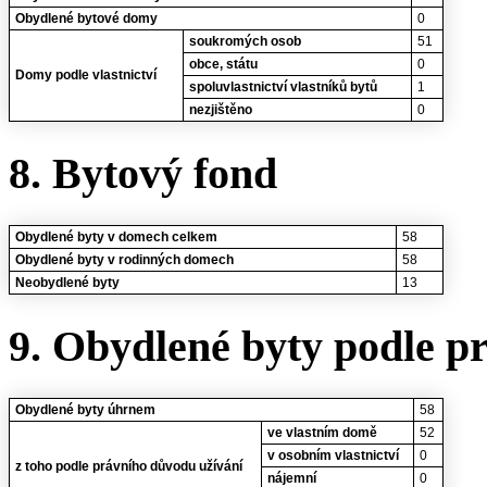
Obydlené bytové domy
0
soukromých osob
51
obce, státu
0
Domy podle vlastnictví
spoluvlastnictví vlastníků bytů
1
nezjištěno
0
8. Bytový fond
Obydlené byty v domech celkem
58
Obydlené byty v rodinných domech
58
Neobydlené byty
13
9. Obydlené byty podle p
Obydlené byty úhrnem
58
ve vlastním domě
52
v osobním vlastnictví
0
z toho podle právního důvodu užívání
nájemní
0