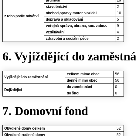
průmysl
29
stavebnictví
2
obchod,opravy motor. vozidel
10
z toho podle odvětví
doprava a skladování
5
veřejná správa, obrana, soc. zabez.
9
vzdělávání
4
zdravotní a sociální péče
2
6. Vyjíždějící do zaměstn
celkem mimo obec
56
Vyjíždějící do zaměstnání
denně mimo obec
56
do zaměstnání
0
Dojíždějící
do škol
0
7. Domovní fond
Obydlené domy celkem
52
Obydlené rodinné domy
52