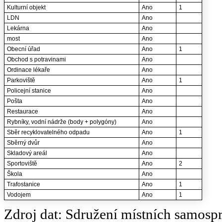
Kulturní objekt
Ano
1
LDN
Ano
Lekárna
Ano
most
Ano
Obecní úřad
Ano
1
Obchod s potravinami
Ano
Ordinace lékaře
Ano
Parkoviště
Ano
1
Policejní stanice
Ano
Pošta
Ano
Restaurace
Ano
Rybníky, vodní nádrže (body + polygóny)
Ano
Sběr recyklovatelného odpadu
Ano
1
Sběrný dvůr
Ano
Skladový areál
Ano
Sportoviště
Ano
2
Škola
Ano
Trafostanice
Ano
1
Vodojem
Ano
1
Zdroj dat: Sdružení místních samosp