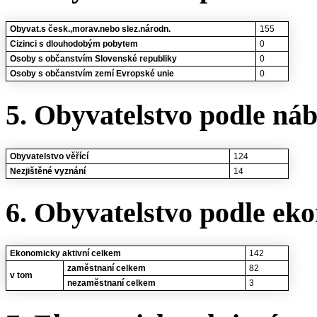
Obyvat.s česk.,morav.nebo slez.národn.
155
Cizinci s dlouhodobým pobytem
0
Osoby s občanstvím Slovenské republiky
0
Osoby s občanstvím zemí Evropské unie
0
5. Obyvatelstvo podle ná
Obyvatelstvo věřící
124
Nezjištěné vyznání
14
6. Obyvatelstvo podle eko
Ekonomicky aktivní celkem
142
zaměstnaní celkem
82
v tom
nezaměstnaní celkem
3