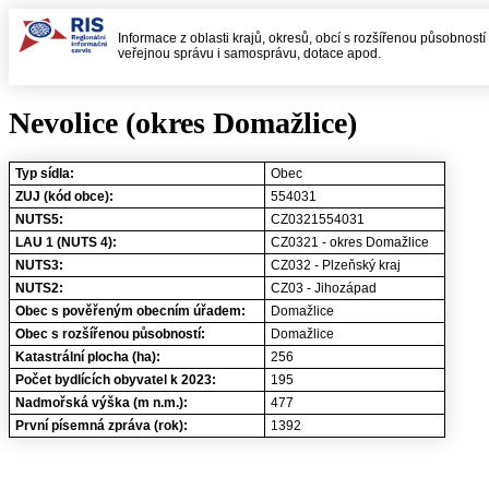
Informace z oblasti krajů, okresů, obcí s rozšířenou působností
veřejnou správu i samosprávu, dotace apod.
Nevolice (okres Domažlice)
Typ sídla:
Obec
ZUJ (kód obce):
554031
NUTS5:
CZ0321554031
LAU 1 (NUTS 4):
CZ0321 - okres Domažlice
NUTS3:
CZ032 - Plzeňský kraj
NUTS2:
CZ03 - Jihozápad
Obec s pověřeným obecním úřadem:
Domažlice
Obec s rozšířenou působností:
Domažlice
Katastrální plocha (ha):
256
Počet bydlících obyvatel k 2023:
195
Nadmořská výška (m n.m.):
477
První písemná zpráva (rok):
1392