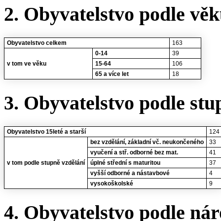
2. Obyvatelstvo podle vě
Obyvatelstvo celkem
163
0-14
39
v tom ve věku
15-64
106
65 a více let
18
3. Obyvatelstvo podle stu
Obyvatelstvo 15leté a starší
124
bez vzdělání, základní vč. neukončeného
33
vyučení a stř. odborné bez mat.
41
v tom podle stupně vzdělání
úplné střední s maturitou
37
vyšší odborné a nástavbové
4
vysokoškolské
9
4. Obyvatelstvo podle nár