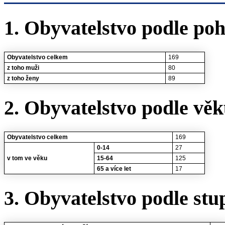
1. Obyvatelstvo podle poh
Obyvatelstvo celkem
169
z toho muži
80
z toho ženy
89
2. Obyvatelstvo podle vě
Obyvatelstvo celkem
169
0-14
27
v tom ve věku
15-64
125
65 a více let
17
3. Obyvatelstvo podle stu