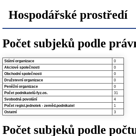
Hospodářské prostředí
Počet subjeků podle práv
Státní organizace
0
Akciové společnosti
0
Obchodní společnosti
0
Družstevní organizace
0
Peněžní organizace
0
Počet podnikatelů-fyz.os.
31
Svobodná povolání
4
Počet regist.jednotek - zeměd.podnikatel
1
Ostatní
3
Počet subjeků podle počt