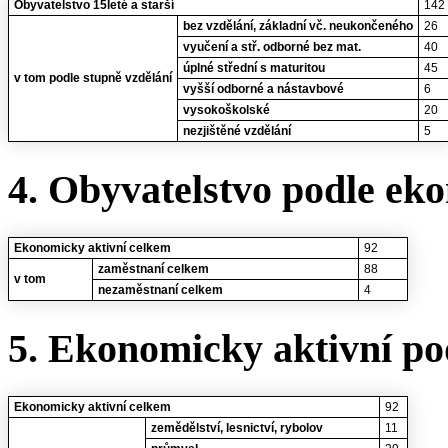
Obyvatelstvo 15leté a starší
142
bez vzdělání, základní vč. neukončeného
26
vyučení a stř. odborné bez mat.
40
úplné střední s maturitou
45
v tom podle stupně vzdělání
vyšší odborné a nástavbové
6
vysokoškolské
20
nezjištěné vzdělání
5
4. Obyvatelstvo podle eko
Ekonomicky aktivní celkem
92
zaměstnaní celkem
88
v tom
nezaměstnaní celkem
4
5. Ekonomicky aktivní po
Ekonomicky aktivní celkem
92
zemědělství, lesnictví, rybolov
11