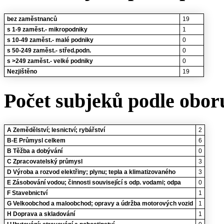
bez zaměstnanců
19
s 1-9 zaměst.- mikropodniky
1
s 10-49 zaměst.- malé podniky
0
s 50-249 zaměst.- střed.podn.
0
s >249 zaměst.- velké podniky
0
Nezjištěno
19
Počet subjeků podle oboru
A Zemědělství; lesnictví; rybářství
2
B-E Průmysl celkem
6
B Těžba a dobývání
0
C Zpracovatelský průmysl
3
D Výroba a rozvod elektřiny; plynu; tepla a klimatizovaného
3
E Zásobování vodou; činnosti související s odp. vodami; odpa
0
F Stavebnictví
1
G Velkoobchod a maloobchod; opravy a údržba motorových vozid
1
H Doprava a skladování
1