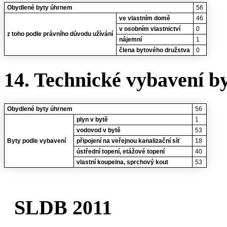
Obydlené byty úhrnem
56
ve vlastním domě
46
v osobním vlastnictví
0
z toho podle právního důvodu užívání
nájemní
1
člena bytového družstva
0
14. Technické vybavení b
Obydlené byty úhrnem
56
plyn v bytě
1
vodovod v bytě
53
Byty podle vybavení
připojení na veřejnou kanalizační síť
18
ústřední topení, etážové topení
40
vlastní koupelna, sprchový kout
53
SLDB 2011