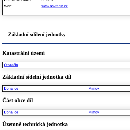
Datová schránka:
brhbi37
Web:
www.osvracin.cz
Základní sdílení jednotky
Katastrální území
Osvračín
Základní sídelní jednotka díl
Dohalice
Mimov
Část obce díl
Dohalice
Mimov
Územně technická jednotka