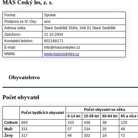
MAS Český les, z. s.
Forma:
Spolek
Podpora ze IV. Osy:
ano
Adresa sídla:
Staré Sedliště 359/x, 348 01 Staré Sedliště
Založeno:
21.10.2004
Kontaktní telefon:
602168171
E-mail:
info@masceskyles.cz
WWW:
www.masceskyles.cz
Obyvatelstvo
Počet obyvatel
Počet obyvatel ve věku
Počet bydlících obyvatel
0-14 let
15-59 let
60-64 let
65 a více 
Celkem
683
103
436
38
120
Muži
331
57
234
20
48
Ženy
317
46
202
18
72