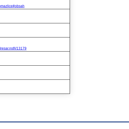
domazlice#obsah
resar.nsf/i/13179