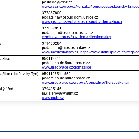
posta.do@cssz.cz
www.cssz.cz/web/cz/kontakty/region/ossz/plzensky-kraj/
377867800
podatelna@osoud.dom.justice.cz
www.justice.cz/web/okresni-soud-v-domazlicich
377867951
podatelna@osz.dom.justice.cz
verejnazaloba.cz/osz-domazlice/kontakty
y
379410284
podatelna@mestostankov.cz
www.mestostankov.cz, https://www.statnisprava.cz/rstsp/ad
ažlice
950112411
podatelna.do@uradprace.cz
www.uradprace.cz/domazlice
ažlice (Horšovský Týn)
950112551 - 552
podatelna.do@uradprace.cz
www.uradprace.cz/web/cz/domazlice#horsovsky-tyn
ský úřad
379415146
m.cislerova@muht.cz
www.muht.cz