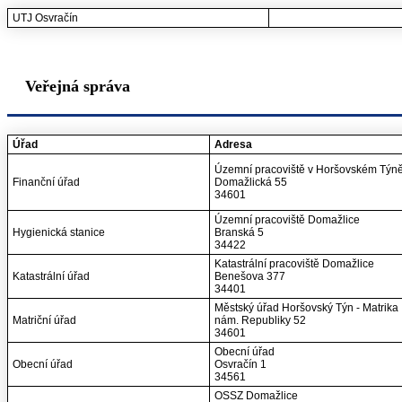
UTJ Osvračín
Veřejná správa
Úřad
Adresa
Územní pracoviště v Horšovském Týn
Finanční úřad
Domažlická 55
34601
Územní pracoviště Domažlice
Hygienická stanice
Branská 5
34422
Katastrální pracoviště Domažlice
Katastrální úřad
Benešova 377
34401
Městský úřad Horšovský Týn - Matrika
Matriční úřad
nám. Republiky 52
34601
Obecní úřad
Obecní úřad
Osvračín 1
34561
OSSZ Domažlice