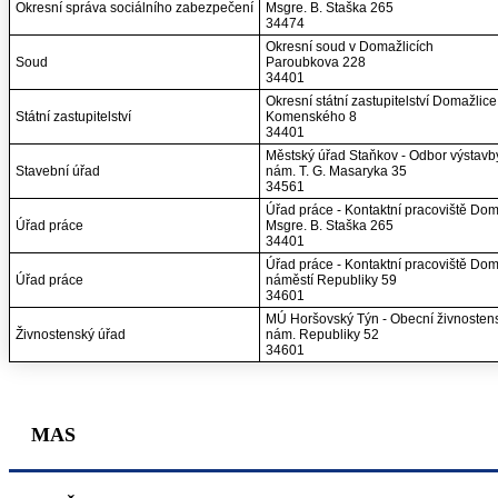
Okresní správa sociálního zabezpečení
Msgre. B. Staška 265
34474
Okresní soud v Domažlicích
Soud
Paroubkova 228
34401
Okresní státní zastupitelství Domažlice
Státní zastupitelství
Komenského 8
34401
Městský úřad Staňkov - Odbor výstavb
Stavební úřad
nám. T. G. Masaryka 35
34561
Úřad práce - Kontaktní pracoviště Dom
Úřad práce
Msgre. B. Staška 265
34401
Úřad práce - Kontaktní pracoviště Dom
Úřad práce
náměstí Republiky 59
34601
MÚ Horšovský Týn - Obecní živnosten
Živnostenský úřad
nám. Republiky 52
34601
MAS