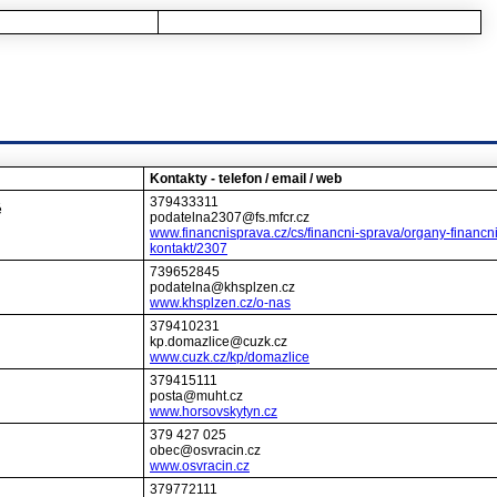
Kontakty - telefon / email / web
379433311
ě
podatelna2307@fs.mfcr.cz
www.financnisprava.cz/cs/financni-sprava/organy-financni
kontakt/2307
739652845
podatelna@khsplzen.cz
www.khsplzen.cz/o-nas
379410231
kp.domazlice@cuzk.cz
www.cuzk.cz/kp/domazlice
379415111
posta@muht.cz
www.horsovskytyn.cz
379 427 025
obec@osvracin.cz
www.osvracin.cz
379772111