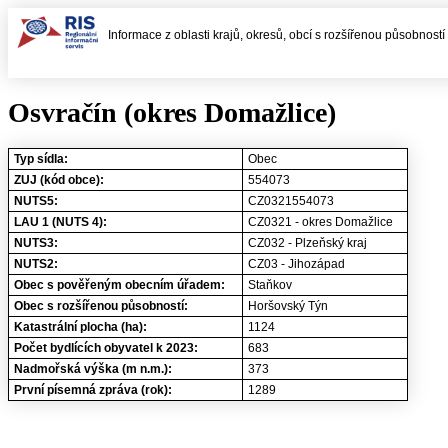
Informace z oblasti krajů, okresů, obcí s rozšířenou působnost
Osvračín (okres Domažlice)
Typ sídla:
Obec
ZUJ (kód obce):
554073
NUTS5:
CZ0321554073
LAU 1 (NUTS 4):
CZ0321 - okres Domažlice
NUTS3:
CZ032 - Plzeňský kraj
NUTS2:
CZ03 - Jihozápad
Obec s pověřeným obecním úřadem:
Staňkov
Obec s rozšířenou působností:
Horšovský Týn
Katastrální plocha (ha):
1124
Počet bydlících obyvatel k 2023:
683
Nadmořská výška (m n.m.):
373
První písemná zpráva (rok):
1289