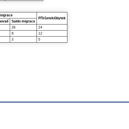
migrace
Přírůstek/úbytek
ovalí
Saldo migrace
26
24
9
12
3
5