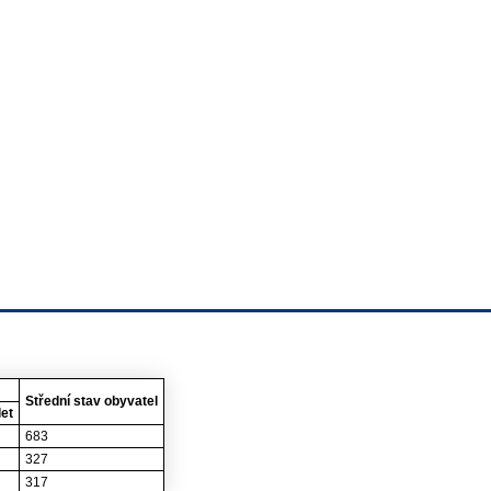
Střední stav obyvatel
let
683
327
317