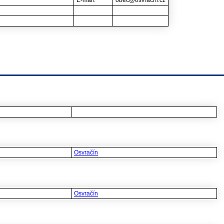
E-mail:
obec@osvracin.cz
Osvračín
Osvračín