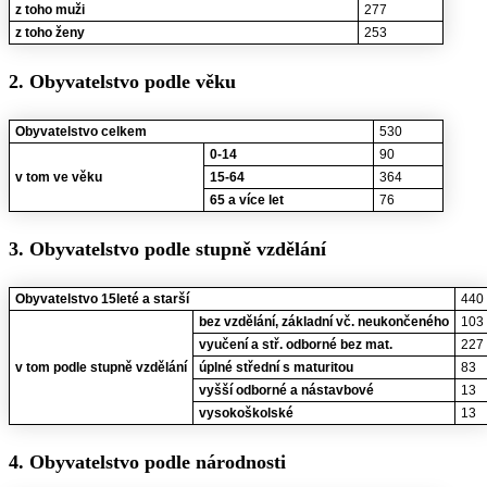
z toho muži
277
z toho ženy
253
2. Obyvatelstvo podle věku
Obyvatelstvo celkem
530
0-14
90
v tom ve věku
15-64
364
65 a více let
76
3. Obyvatelstvo podle stupně vzdělání
Obyvatelstvo 15leté a starší
440
bez vzdělání, základní vč. neukončeného
103
vyučení a stř. odborné bez mat.
227
v tom podle stupně vzdělání
úplné střední s maturitou
83
vyšší odborné a nástavbové
13
vysokoškolské
13
4. Obyvatelstvo podle národnosti