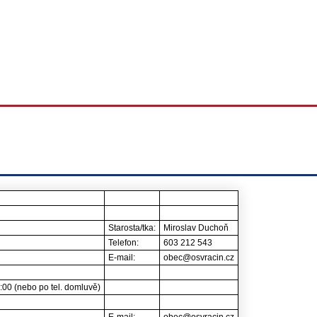
Starosta/tka:
Miroslav Duchoň
Telefon:
603 212 543
E-mail:
obec@osvracin.cz
16:00 (nebo po tel. domluvě)