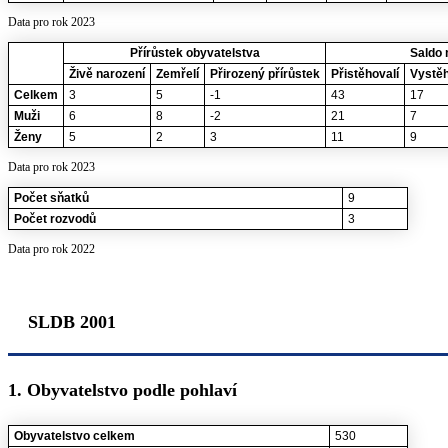
Data pro rok 2023
Přírůstek obyvatelstva
Saldo 
Živě narození
Zemřelí
Přirozený přírůstek
Přistěhovalí
Vystěh
Celkem
3
5
-1
43
17
Muži
6
8
-2
21
7
Ženy
5
2
3
11
9
Data pro rok 2023
Počet sňatků
9
Počet rozvodů
3
Data pro rok 2022
SLDB 2001
1. Obyvatelstvo podle pohlaví
Obyvatelstvo celkem
530