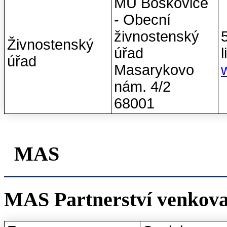
MÚ Boskovice
- Obecní
živnostenský
Živnostenský
úřad
úřad
Masarykovo
nám. 4/2
68001
MAS
MAS Partnerství venkova, 