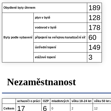
189
Obydlené byty úhrnem
128
plyn v bytě
178
vodovod v bytě
60
Byty podle vybavení
připojení na veřejnou kanalizační síť
149
ústřední topení
3
etážové topení
Nezaměstnanost
uchazeči o práci
OZP
mladistvých
věku 18-24 let
věku 50 let 
17
6
Celkem
0
2
12