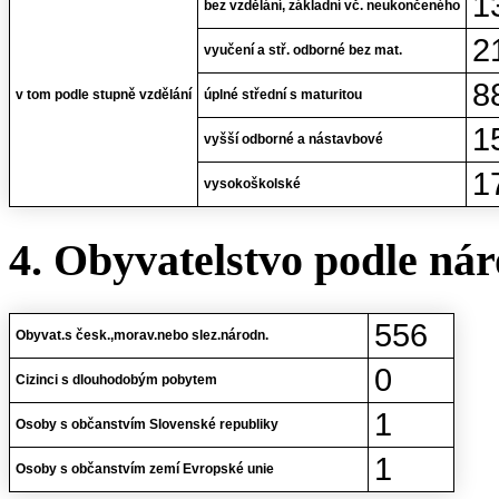
1
bez vzdělání, základní vč. neukončeného
2
vyučení a stř. odborné bez mat.
8
v tom podle stupně vzdělání
úplné střední s maturitou
1
vyšší odborné a nástavbové
1
vysokoškolské
4. Obyvatelstvo podle nár
556
Obyvat.s česk.,morav.nebo slez.národn.
0
Cizinci s dlouhodobým pobytem
1
Osoby s občanstvím Slovenské republiky
1
Osoby s občanstvím zemí Evropské unie