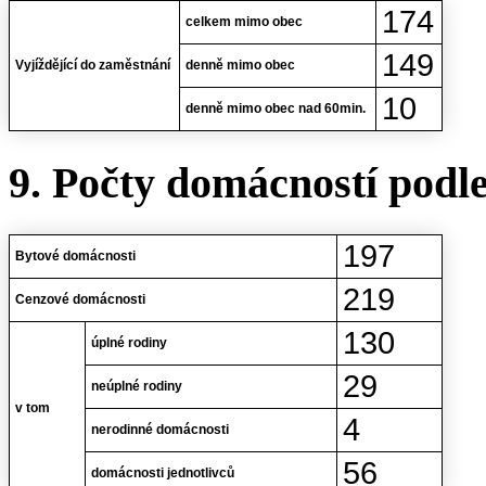
174
celkem mimo obec
149
Vyjíždějící do zaměstnání
denně mimo obec
10
denně mimo obec nad 60min.
9. Počty domácností podl
197
Bytové domácnosti
219
Cenzové domácnosti
130
úplné rodiny
29
neúplné rodiny
v tom
4
nerodinné domácnosti
56
domácnosti jednotlivců