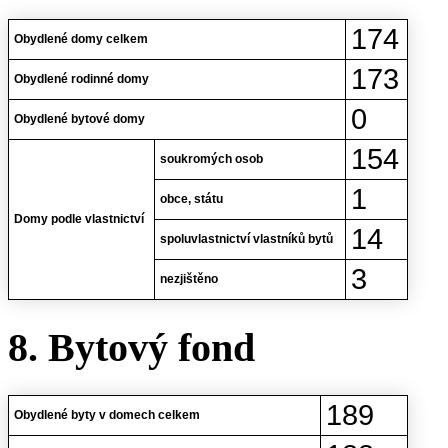
174
Obydlené domy celkem
173
Obydlené rodinné domy
0
Obydlené bytové domy
154
soukromých osob
1
obce, státu
Domy podle vlastnictví
14
spoluvlastnictví vlastníků bytů
3
nezjištěno
8. Bytový fond
189
Obydlené byty v domech celkem