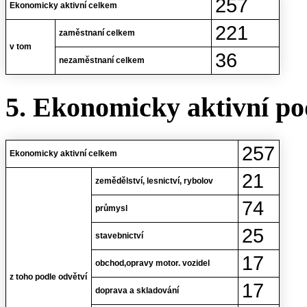
257
Ekonomicky aktivní celkem
221
zaměstnaní celkem
v tom
36
nezaměstnaní celkem
5. Ekonomicky aktivní po
257
Ekonomicky aktivní celkem
21
zemědělství, lesnictví, rybolov
74
průmysl
25
stavebnictví
17
obchod,opravy motor. vozidel
z toho podle odvětví
17
doprava a skladování