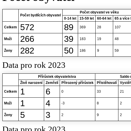
Počet obyvatel ve věku
Počet bydlících obyvatel
0-14 let
15-59 let
60-64 let
65 a více 
572
89
Celkem
369
28
107
266
39
Muži
183
19
48
282
50
Ženy
186
9
59
Data pro rok 2023
Přírůstek obyvatelstva
Saldo 
Živě narození
Zemřelí
Přirozený přírůstek
Přistěhovalí
Vystěh
1
6
Celkem
0
33
21
1
4
Muži
-3
8
2
5
3
Ženy
2
9
2
Data pro rok 2023