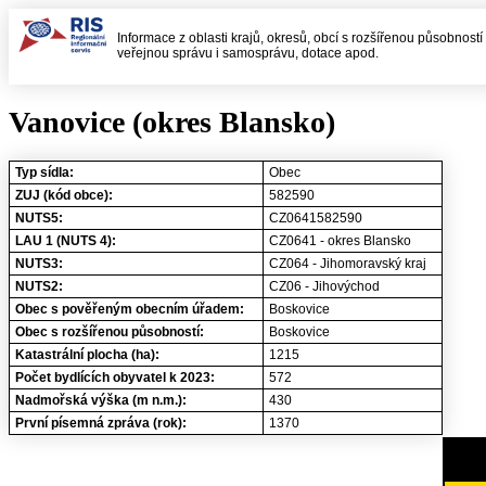
Informace z oblasti krajů, okresů, obcí s rozšířenou působností
veřejnou správu i samosprávu, dotace apod.
Vanovice (okres Blansko)
Typ sídla:
Obec
ZUJ (kód obce):
582590
NUTS5:
CZ0641582590
LAU 1 (NUTS 4):
CZ0641 - okres Blansko
NUTS3:
CZ064 - Jihomoravský kraj
NUTS2:
CZ06 - Jihovýchod
Obec s pověřeným obecním úřadem:
Boskovice
Obec s rozšířenou působností:
Boskovice
Katastrální plocha (ha):
1215
Počet bydlících obyvatel k 2023:
572
Nadmořská výška (m n.m.):
430
První písemná zpráva (rok):
1370