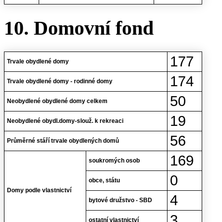
10. Domovní fond
177
Trvale obydlené domy
174
Trvale obydlené domy - rodinné domy
50
Neobydlené obydlené domy celkem
19
Neobydlené obydl.domy-slouž. k rekreaci
56
Průměrné stáří trvale obydlených domů
169
soukromých osob
0
obce, státu
Domy podle vlastnictví
4
bytové družstvo - SBD
3
ostatní vlastnictví