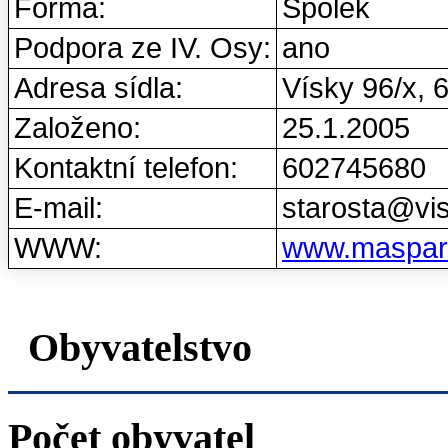
Forma:
Spolek
Podpora ze IV. Osy:
ano
Adresa sídla:
Vísky 96/x, 
Založeno:
25.1.2005
Kontaktní telefon:
602745680
E-mail:
starosta@vis
WWW:
www.maspart
Obyvatelstvo
Počet obyvatel