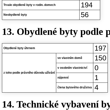
194
Trvale obydlené byty v rodin. domech
56
Neobydlené byty
13. Obydlené byty podle 
197
Obydlené byty úhrnem
150
ve vlastním domě
0
v osobním vlastnictví
z toho podle právního důvodu užívání
1
nájemní
4
člena bytového družstva
14. Technické vybavení b