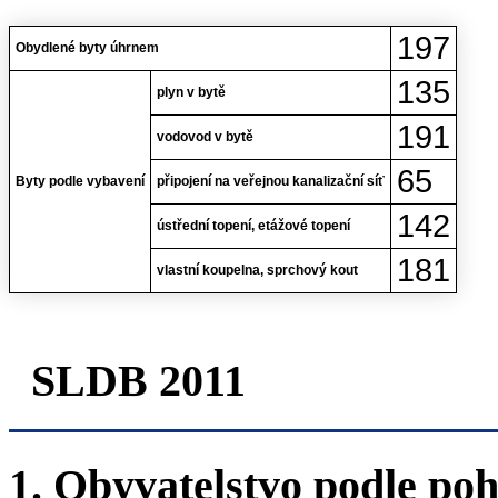
197
Obydlené byty úhrnem
135
plyn v bytě
191
vodovod v bytě
65
Byty podle vybavení
připojení na veřejnou kanalizační síť
142
ústřední topení, etážové topení
181
vlastní koupelna, sprchový kout
SLDB 2011
1. Obyvatelstvo podle poh