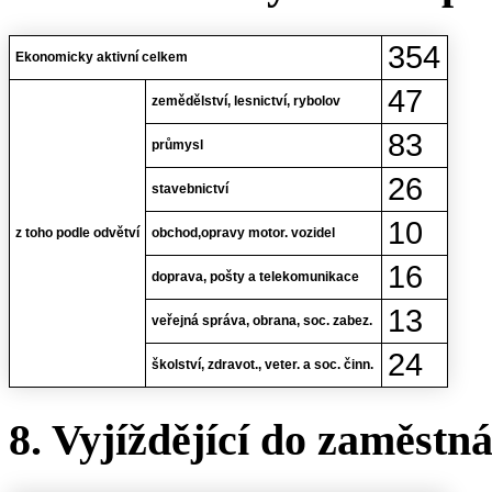
354
Ekonomicky aktivní celkem
47
zemědělství, lesnictví, rybolov
83
průmysl
26
stavebnictví
10
z toho podle odvětví
obchod,opravy motor. vozidel
16
doprava, pošty a telekomunikace
13
veřejná správa, obrana, soc. zabez.
24
školství, zdravot., veter. a soc. činn.
8. Vyjíždějící do zaměstn