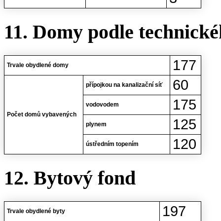
11. Domy podle technické
177
Trvale obydlené domy
60
přípojkou na kanalizační síť
175
vodovodem
Počet domů vybavených
125
plynem
120
ústředním topením
12. Bytový fond
197
Trvale obydlené byty