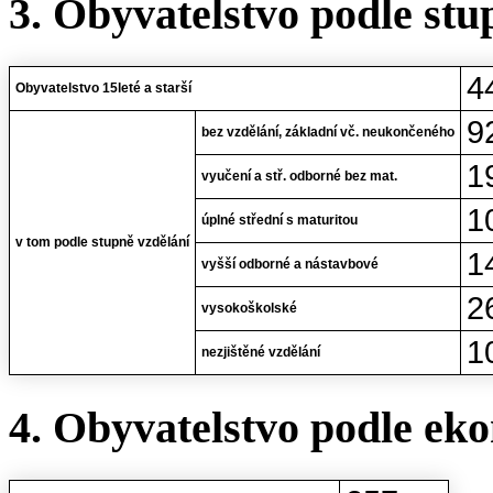
3. Obyvatelstvo podle stu
4
Obyvatelstvo 15leté a starší
9
bez vzdělání, základní vč. neukončeného
1
vyučení a stř. odborné bez mat.
1
úplné střední s maturitou
v tom podle stupně vzdělání
1
vyšší odborné a nástavbové
2
vysokoškolské
1
nezjištěné vzdělání
4. Obyvatelstvo podle eko