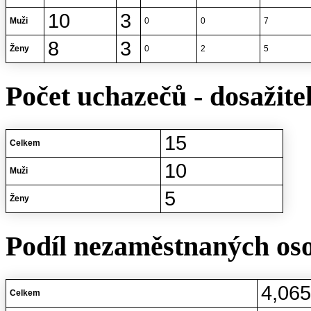
10
3
Muži
0
0
7
8
3
Ženy
0
2
5
Počet uchazečů - dosažite
15
Celkem
10
Muži
5
Ženy
Podíl nezaměstnaných oso
4,06
Celkem