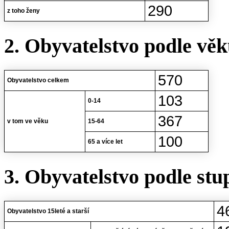
290
z toho ženy
2. Obyvatelstvo podle vě
570
Obyvatelstvo celkem
103
0-14
367
v tom ve věku
15-64
100
65 a více let
3. Obyvatelstvo podle stu
4
Obyvatelstvo 15leté a starší