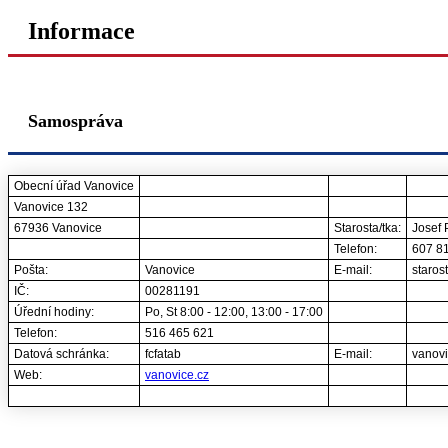
Informace
Samospráva
Obecní úřad Vanovice
Vanovice 132
67936 Vanovice
Starosta/tka:
Josef 
Telefon:
607 8
Pošta:
Vanovice
E-mail:
staros
IČ:
00281191
Úřední hodiny:
Po, St 8:00 - 12:00, 13:00 - 17:00
Telefon:
516 465 6­21
Datová schránka:
fcfatab
E-mail:
vanov
Web:
vanovice.cz