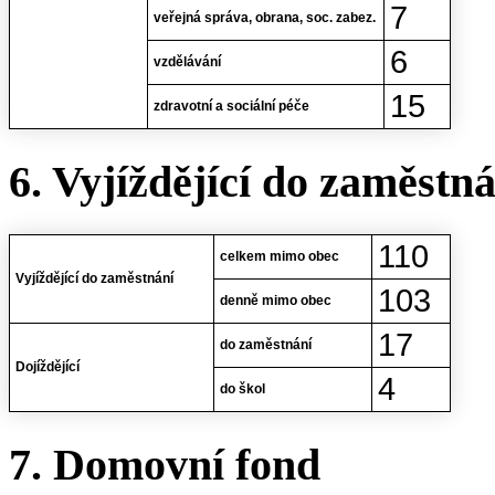
7
veřejná správa, obrana, soc. zabez.
6
vzdělávání
15
zdravotní a sociální péče
6. Vyjíždějící do zaměstn
110
celkem mimo obec
Vyjíždějící do zaměstnání
103
denně mimo obec
17
do zaměstnání
Dojíždějící
4
do škol
7. Domovní fond