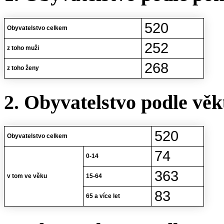
520
Obyvatelstvo celkem
252
z toho muži
268
z toho ženy
2. Obyvatelstvo podle vě
520
Obyvatelstvo celkem
74
0-14
363
v tom ve věku
15-64
83
65 a více let