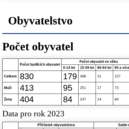
Obyvatelstvo
Počet obyvatel
Počet obyvatel ve věku
Počet bydlících obyvatel
0-14 let
15-59 let
60-64 let
65 a více
830
179
Celkem
498
31
157
413
95
Muži
251
17
73
404
84
Ženy
247
14
84
Data pro rok 2023
Přírůstek obyvatelstva
Saldo 