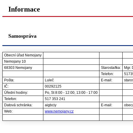
Informace
Samospráva
Obecní úřad Nemojany
Nemojany 10
68303 Nemojany
Starosta/tka:
Mgr. 
Telefon:
5173
Pošta:
Luleč
E-mail:
star
IČ:
00292125
Úřední hodiny:
Po, St 8:00 - 12:00, 13:00 - 17:00
Telefon:
517 353 241
Datová schránka:
aigbciy
E-mail:
obec
Web:
www.nemojany.cz