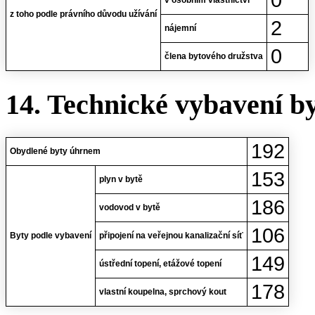
z toho podle právního důvodu užívání
2
nájemní
0
člena bytového družstva
14. Technické vybavení b
192
Obydlené byty úhrnem
153
plyn v bytě
186
vodovod v bytě
106
Byty podle vybavení
připojení na veřejnou kanalizační síť
149
ústřední topení, etážové topení
178
vlastní koupelna, sprchový kout