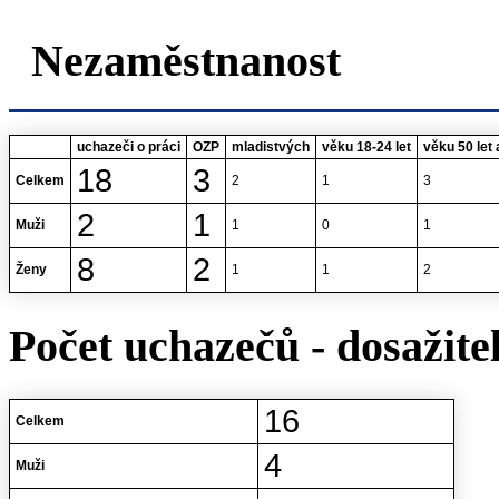
Nezaměstnanost
uchazeči o práci
OZP
mladistvých
věku 18-24 let
věku 50 let 
18
3
Celkem
2
1
3
2
1
Muži
1
0
1
8
2
Ženy
1
1
2
Počet uchazečů - dosažite
16
Celkem
4
Muži