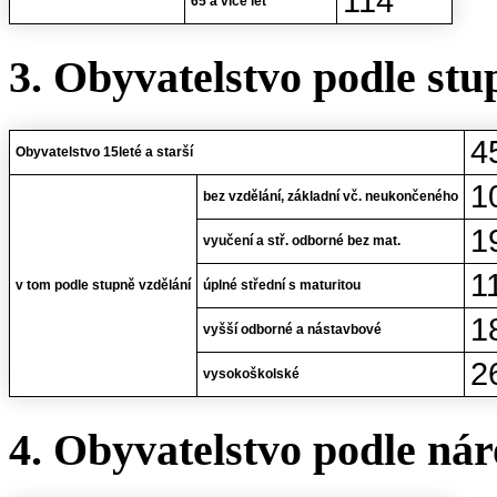
114
65 a více let
3. Obyvatelstvo podle stu
4
Obyvatelstvo 15leté a starší
1
bez vzdělání, základní vč. neukončeného
1
vyučení a stř. odborné bez mat.
1
v tom podle stupně vzdělání
úplné střední s maturitou
1
vyšší odborné a nástavbové
2
vysokoškolské
4. Obyvatelstvo podle nár