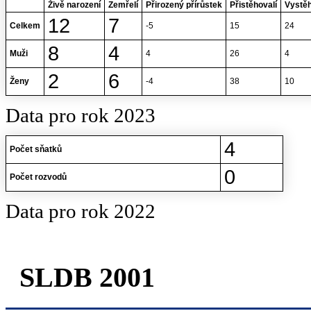
Živě narození
Zemřelí
Přirozený přírůstek
Přistěhovalí
Vystěh
12
7
Celkem
-5
15
24
8
4
Muži
4
26
4
2
6
Ženy
-4
38
10
Data pro rok 2023
4
Počet sňatků
0
Počet rozvodů
Data pro rok 2022
SLDB 2001