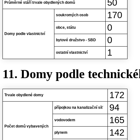
50
Průměrné stáří trvale obydlených domů
170
soukromých osob
0
obce, státu
Domy podle vlastnictví
0
bytové družstvo - SBD
1
ostatní vlastnictví
11. Domy podle technické
172
Trvale obydlené domy
94
přípojkou na kanalizační síť
165
vodovodem
Počet domů vybavených
142
plynem