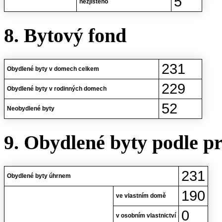
5
nezjištěno
8. Bytový fond
231
Obydlené byty v domech celkem
229
Obydlené byty v rodinných domech
52
Neobydlené byty
9. Obydlené byty podle p
231
Obydlené byty úhrnem
190
ve vlastním domě
0
v osobním vlastnictví