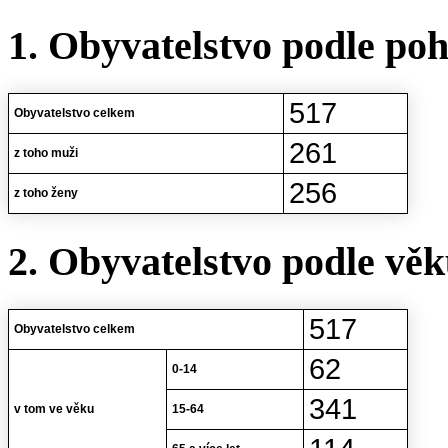
1. Obyvatelstvo podle poh
517
Obyvatelstvo celkem
261
z toho muži
256
z toho ženy
2. Obyvatelstvo podle vě
517
Obyvatelstvo celkem
62
0-14
341
v tom ve věku
15-64