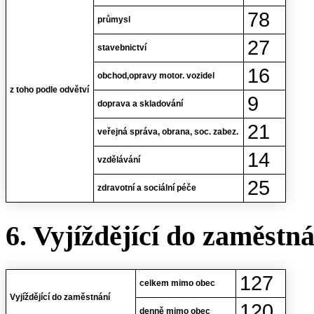
78
průmysl
27
stavebnictví
16
obchod,opravy motor. vozidel
z toho podle odvětví
9
doprava a skladování
21
veřejná správa, obrana, soc. zabez.
14
vzdělávání
25
zdravotní a sociální péče
6. Vyjíždějící do zaměstn
127
celkem mimo obec
Vyjíždějící do zaměstnání
120
denně mimo obec