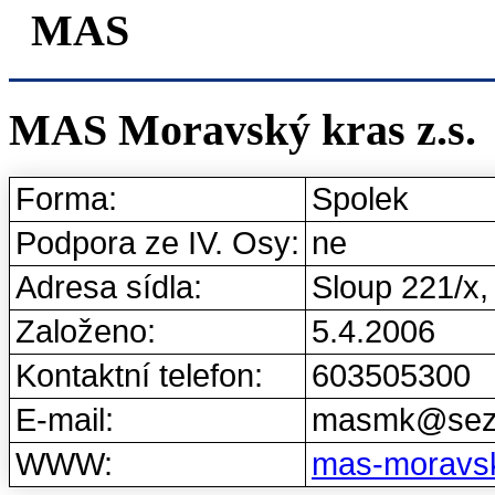
MAS
MAS Moravský kras z.s.
Forma:
Spolek
Podpora ze IV. Osy:
ne
Adresa sídla:
Sloup 221/x,
Založeno:
5.4.2006
Kontaktní telefon:
603505300
E-mail:
masmk@sez
WWW:
mas-moravsk