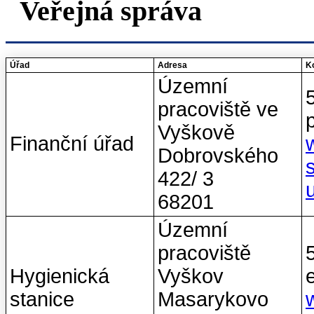
Veřejná správa
Úřad
Adresa
Ko
Územní
pracoviště ve
Vyškově
Finanční úřad
Dobrovského
422/ 3
68201
Územní
pracoviště
Hygienická
Vyškov
stanice
Masarykovo