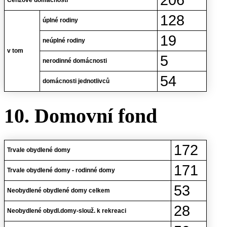
206
Cenzové domácnosti
128
úplné rodiny
19
neúplné rodiny
v tom
5
nerodinné domácnosti
54
domácnosti jednotlivců
10. Domovní fond
172
Trvale obydlené domy
171
Trvale obydlené domy - rodinné domy
53
Neobydlené obydlené domy celkem
28
Neobydlené obydl.domy-slouž. k rekreaci