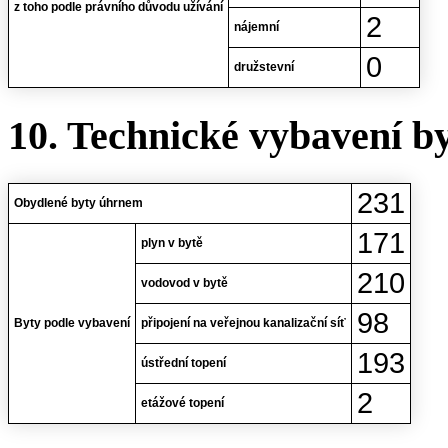
z toho podle právního důvodu užívání
2
nájemní
0
družstevní
10. Technické vybavení b
231
Obydlené byty úhrnem
171
plyn v bytě
210
vodovod v bytě
98
Byty podle vybavení
připojení na veřejnou kanalizační síť
193
ústřední topení
2
etážové topení