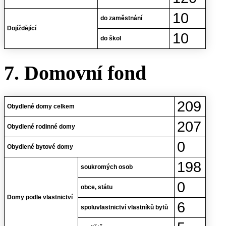
10
do zaměstnání
Dojíždějící
10
do škol
7. Domovní fond
209
Obydlené domy celkem
207
Obydlené rodinné domy
0
Obydlené bytové domy
198
soukromých osob
0
obce, státu
Domy podle vlastnictví
6
spoluvlastnictví vlastníků bytů