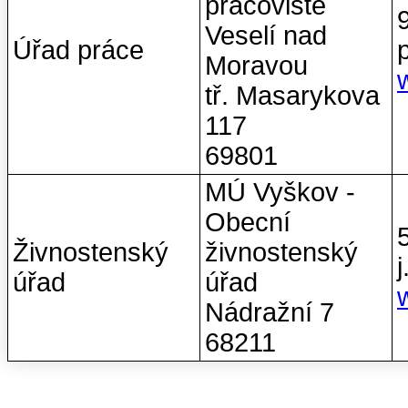
pracoviště
Veselí nad
Úřad práce
Moravou
tř. Masarykova
117
69801
MÚ Vyškov -
Obecní
Živnostenský
živnostenský
úřad
úřad
Nádražní 7
68211