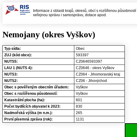
Informace z oblasti krajů, okresů, obcí s rozšířenou působností
veřejnou správu i samosprávu, dotace apod.
Nemojany (okres Vyškov)
Typ sídla:
Obec
ZUJ (kód obce):
593397
NUTS5:
CZ0646593397
LAU 1 (NUTS 4):
CZ0646 - okres Vyškov
NUTS3:
CZ064 - Jihomoravský kraj
NUTS2:
CZ06 - Jihovýchod
Obec s pověřeným obecním úřadem:
Vyškov
Obec s rozšířenou působností:
Vyškov
Katastrální plocha (ha):
601
Počet bydlících obyvatel k 2023:
830
Nadmořská výška (m n.m.):
265
První písemná zpráva (rok):
1131