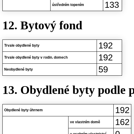
133
ústředním topením
12. Bytový fond
192
Trvale obydlené byty
192
Trvale obydlené byty v rodin. domech
59
Neobydlené byty
13. Obydlené byty podle 
192
Obydlené byty úhrnem
162
ve vlastním domě
0
v osobním vlastnictví