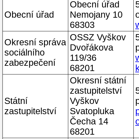
Obecní úřad
Obecní úřad
Nemojany 10
68303
OSSZ Vyškov
Okresní správa
Dvořákova
sociálního
119/36
zabezpečení
68201
Okresní státní
zastupitelství
Státní
Vyškov
zastupitelství
Svatopluka
Čecha 14
68201