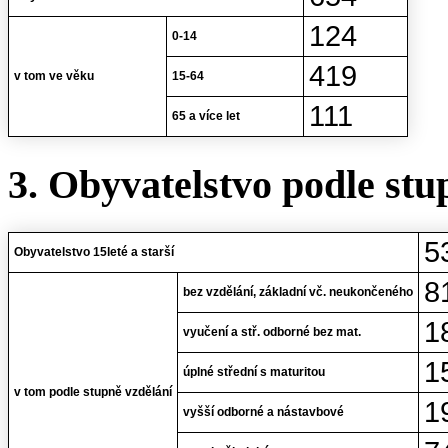
124
0-14
419
v tom ve věku
15-64
111
65 a více let
3. Obyvatelstvo podle stu
5
Obyvatelstvo 15leté a starší
8
bez vzdělání, základní vč. neukončeného
1
vyučení a stř. odborné bez mat.
1
úplné střední s maturitou
v tom podle stupně vzdělání
1
vyšší odborné a nástavbové