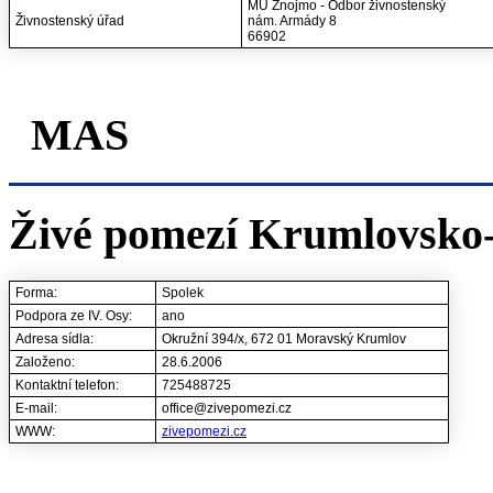
MÚ Znojmo - Odbor živnostenský
Živnostenský úřad
nám. Armády 8
66902
MAS
Živé pomezí Krumlovsko-J
Forma:
Spolek
Podpora ze IV. Osy:
ano
Adresa sídla:
Okružní 394/x, 672 01 Moravský Krumlov
Založeno:
28.6.2006
Kontaktní telefon:
725488725
E-mail:
office@zivepomezi.cz
WWW:
zivepomezi.cz