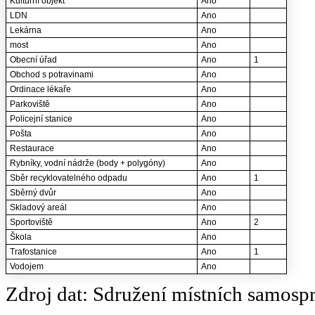
Kulturní objekt
Ano
LDN
Ano
Lekárna
Ano
most
Ano
Obecní úřad
Ano
1
Obchod s potravinami
Ano
Ordinace lékaře
Ano
Parkoviště
Ano
Policejní stanice
Ano
Pošta
Ano
Restaurace
Ano
Rybníky, vodní nádrže (body + polygóny)
Ano
Sběr recyklovatelného odpadu
Ano
1
Sběrný dvůr
Ano
Skladový areál
Ano
Sportoviště
Ano
2
Škola
Ano
Trafostanice
Ano
1
Vodojem
Ano
Zdroj dat: Sdružení místních samosp