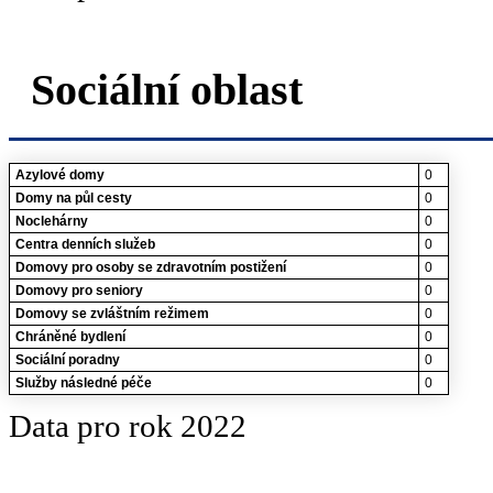
Sociální oblast
Azylové domy
0
Domy na půl cesty
0
Noclehárny
0
Centra denních služeb
0
Domovy pro osoby se zdravotním postižení
0
Domovy pro seniory
0
Domovy se zvláštním režimem
0
Chráněné bydlení
0
Sociální poradny
0
Služby následné péče
0
Data pro rok 2022