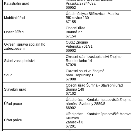
Katastrální úřad
Pražská 2734/ 63a
66952
Úřad městyse Blížkovice - Matrika
Matriční úřad
Blížkovice 130
67155
Obecní úřad
Obecní úřad
Blanné 27
67154
OSSZ Znojmo
Okresní správa sociálního
Vídeňská 701/31
zabezpečení
66902
Okresní státní zastupitelství Znojmo
Státní zastupitelství
Rudoleckého 14
67028
Okresní soud ve Znojmě
Soud
nám. Republiky 1
67008
Obecní úřad Šumná - Stavební úřad
Stavební úřad
Šumná 149
67102
Úřad práce - Kontaktní pracoviště Znojm
Úřad práce
náměstí Svobody 2889/8
66902
Úřad práce - Kontaktní pracoviště Morav
Krumlov
Úřad práce
Zámecká 8
67201