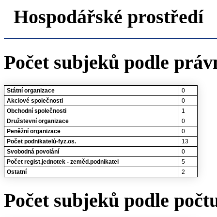
Hospodářské prostředí
Počet subjeků podle práv
Státní organizace
0
Akciové společnosti
0
Obchodní společnosti
1
Družstevní organizace
0
Peněžní organizace
0
Počet podnikatelů-fyz.os.
13
Svobodná povolání
0
Počet regist.jednotek - zeměd.podnikatel
5
Ostatní
2
Počet subjeků podle počt