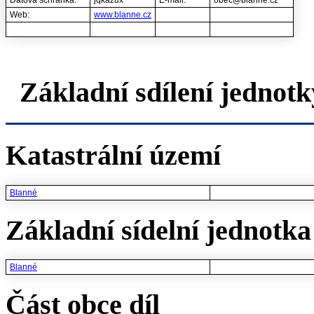
Datová schránka:
jqkazux
E-mail:
obec@blanne.cz
Web:
www.blanne.cz
Základní sdílení jednotk
Katastrální území
Blanné
Základní sídelní jednotka 
Blanné
Část obce díl