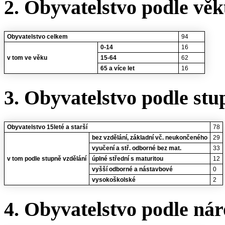
2. Obyvatelstvo podle vě
Obyvatelstvo celkem
94
0-14
16
v tom ve věku
15-64
62
65 a více let
16
3. Obyvatelstvo podle stu
Obyvatelstvo 15leté a starší
78
bez vzdělání, základní vč. neukončeného
29
vyučení a stř. odborné bez mat.
33
v tom podle stupně vzdělání
úplné střední s maturitou
12
vyšší odborné a nástavbové
0
vysokoškolské
2
4. Obyvatelstvo podle nár