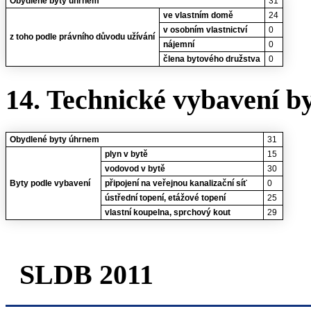
Obydlené byty úhrnem
31
ve vlastním domě
24
v osobním vlastnictví
0
z toho podle právního důvodu užívání
nájemní
0
člena bytového družstva
0
14. Technické vybavení b
Obydlené byty úhrnem
31
plyn v bytě
15
vodovod v bytě
30
Byty podle vybavení
připojení na veřejnou kanalizační síť
0
ústřední topení, etážové topení
25
vlastní koupelna, sprchový kout
29
SLDB 2011