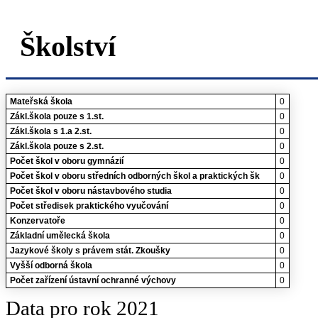
Školství
Mateřská škola
0
Zákl.škola pouze s 1.st.
0
Zákl.škola s 1.a 2.st.
0
Zákl.škola pouze s 2.st.
0
Počet škol v oboru gymnázií
0
Počet škol v oboru středních odborných škol a praktických šk
0
Počet škol v oboru nástavbového studia
0
Počet středisek praktického vyučování
0
Konzervatoře
0
Základní umělecká škola
0
Jazykové školy s právem stát. Zkoušky
0
Vyšší odborná škola
0
Počet zařízení ústavní ochranné výchovy
0
Data pro rok 2021