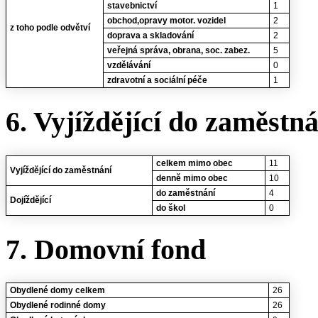
stavebnictví
1
obchod,opravy motor. vozidel
2
z toho podle odvětví
doprava a skladování
2
veřejná správa, obrana, soc. zabez.
5
vzdělávání
0
zdravotní a sociální péče
1
6. Vyjíždějící do zaměstn
celkem mimo obec
11
Vyjíždějící do zaměstnání
denně mimo obec
10
do zaměstnání
4
Dojíždějící
do škol
0
7. Domovní fond
Obydlené domy celkem
26
Obydlené rodinné domy
26