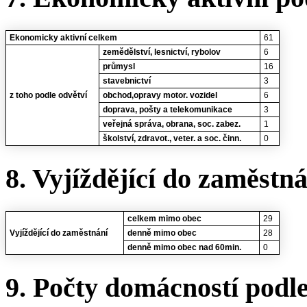
Ekonomicky aktivní celkem
61
zemědělství, lesnictví, rybolov
6
průmysl
16
stavebnictví
3
z toho podle odvětví
obchod,opravy motor. vozidel
6
doprava, pošty a telekomunikace
3
veřejná správa, obrana, soc. zabez.
1
školství, zdravot., veter. a soc. činn.
0
8. Vyjíždějící do zaměstn
celkem mimo obec
29
Vyjíždějící do zaměstnání
denně mimo obec
28
denně mimo obec nad 60min.
0
9. Počty domácností podl