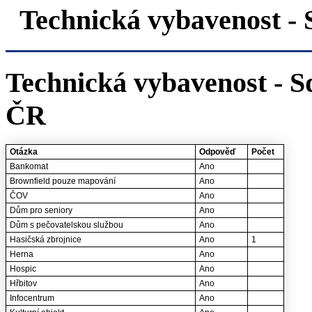
Technická vybavenost 
Technická vybavenost - S
ČR
Otázka
Odpověď
Počet
Bankomat
Ano
Brownfield pouze mapování
Ano
ČOV
Ano
Dům pro seniory
Ano
Dům s pečovatelskou službou
Ano
Hasičská zbrojnice
Ano
1
Herna
Ano
Hospic
Ano
Hřbitov
Ano
Infocentrum
Ano