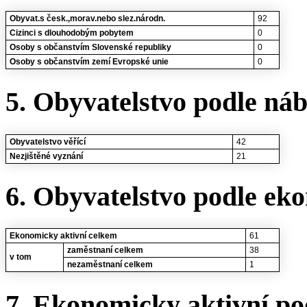
Obyvat.s česk.,morav.nebo slez.národn.
92
Cizinci s dlouhodobým pobytem
0
Osoby s občanstvím Slovenské republiky
0
Osoby s občanstvím zemí Evropské unie
0
5. Obyvatelstvo podle ná
Obyvatelstvo věřící
42
Nezjištěné vyznání
21
6. Obyvatelstvo podle eko
Ekonomicky aktivní celkem
61
zaměstnaní celkem
38
v tom
nezaměstnaní celkem
1
7. Ekonomicky aktivní po