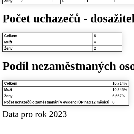
Ženy
2
1
0
1
1
Počet uchazečů - dosažite
Celkem
6
Muži
4
Ženy
2
Podíl nezaměstnaných oso
Celkem
10,714%
Muži
10,345%
Ženy
6,667%
Počet uchazečů o zaměstnanání v evidenci ÚP nad 12 měsíců
0
Data pro rok 2023