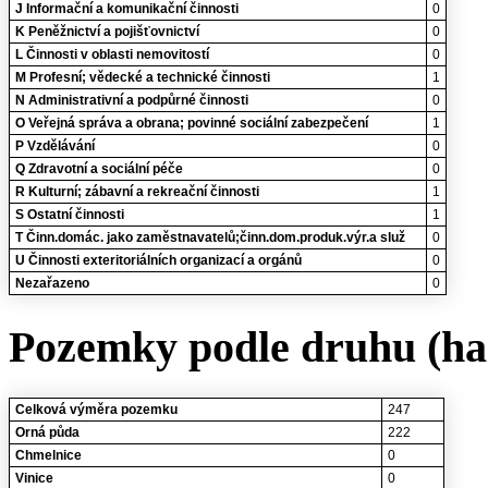
J Informační a komunikační činnosti
0
K Peněžnictví a pojišťovnictví
0
L Činnosti v oblasti nemovitostí
0
M Profesní; vědecké a technické činnosti
1
N Administrativní a podpůrné činnosti
0
O Veřejná správa a obrana; povinné sociální zabezpečení
1
P Vzdělávání
0
Q Zdravotní a sociální péče
0
R Kulturní; zábavní a rekreační činnosti
1
S Ostatní činnosti
1
T Činn.domác. jako zaměstnavatelů;činn.dom.produk.výr.a služ
0
U Činnosti exteritoriálních organizací a orgánů
0
Nezařazeno
0
Pozemky podle druhu (ha
Celková výměra pozemku
247
Orná půda
222
Chmelnice
0
Vinice
0