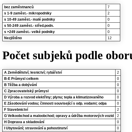
bez zaměstnanců
7
s 1-9 zaměst.- mikropodniky
2
s 10-49 zaměst.- malé podniky
0
s 50-249 zaměst.- střed.podn.
0
s >249 zaměst.- velké podniky
0
Nezjištěno
12
Počet subjeků podle oboru
A Zemědělství; lesnictví; rybářství
2
B-E Průmysl celkem
0
B Těžba a dobývání
0
C Zpracovatelský průmysl
0
D Výroba a rozvod elektřiny; plynu; tepla a klimatizovaného
0
E Zásobování vodou; činnosti související s odp. vodami; odpa
0
F Stavebnictví
2
G Velkoobchod a maloobchod; opravy a údržba motorových vozid
2
H Doprava a skladování
0
I Ubytování; stravování a pohostinství
0