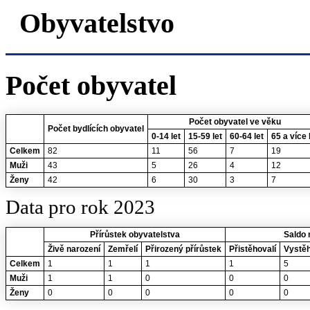
Obyvatelstvo
Počet obyvatel
Počet obyvatel ve věku
Počet bydlících obyvatel
0-14 let
15-59 let
60-64 let
65 a více 
Celkem
82
11
56
7
19
Muži
43
5
26
4
12
Ženy
42
6
30
3
7
Data pro rok 2023
Přírůstek obyvatelstva
Saldo 
Živě narození
Zemřelí
Přirozený přírůstek
Přistěhovalí
Vystěh
Celkem
1
1
1
1
5
Muži
1
1
0
0
0
Ženy
0
0
0
0
0