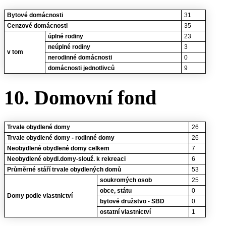
Bytové domácnosti
31
Cenzové domácnosti
35
úplné rodiny
23
neúplné rodiny
3
v tom
nerodinné domácnosti
0
domácnosti jednotlivců
9
10. Domovní fond
Trvale obydlené domy
26
Trvale obydlené domy - rodinné domy
26
Neobydlené obydlené domy celkem
7
Neobydlené obydl.domy-slouž. k rekreaci
6
Průměrné stáří trvale obydlených domů
53
soukromých osob
25
obce, státu
0
Domy podle vlastnictví
bytové družstvo - SBD
0
ostatní vlastnictví
1