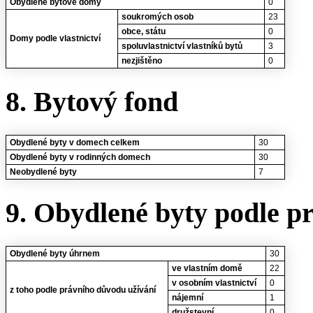
Obydlené bytové domy
0
soukromých osob
23
obce, státu
0
Domy podle vlastnictví
spoluvlastnictví vlastníků bytů
3
nezjištěno
0
8. Bytový fond
Obydlené byty v domech celkem
30
Obydlené byty v rodinných domech
30
Neobydlené byty
7
9. Obydlené byty podle p
Obydlené byty úhrnem
30
ve vlastním domě
22
v osobním vlastnictví
0
z toho podle právního důvodu užívání
nájemní
1
družstevní
0