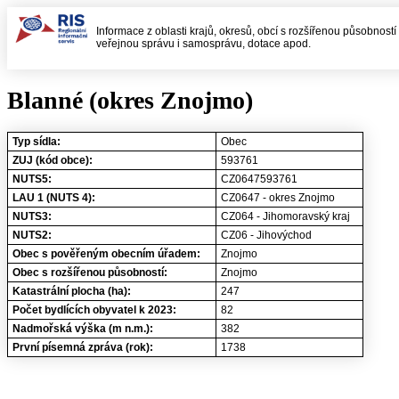
Informace z oblasti krajů, okresů, obcí s rozšířenou působností
veřejnou správu i samosprávu, dotace apod.
Blanné (okres Znojmo)
Typ sídla:
Obec
ZUJ (kód obce):
593761
NUTS5:
CZ0647593761
LAU 1 (NUTS 4):
CZ0647 - okres Znojmo
NUTS3:
CZ064 - Jihomoravský kraj
NUTS2:
CZ06 - Jihovýchod
Obec s pověřeným obecním úřadem:
Znojmo
Obec s rozšířenou působností:
Znojmo
Katastrální plocha (ha):
247
Počet bydlících obyvatel k 2023:
82
Nadmořská výška (m n.m.):
382
První písemná zpráva (rok):
1738