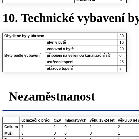
10. Technické vybavení b
Obydlené byty úhrnem
30
plyn v bytě
16
vodovod v bytě
29
Byty podle vybavení
připojení na veřejnou kanalizační síť
0
ústřední topení
25
etážové topení
2
Nezaměstnanost
uchazeči o práci
OZP
mladistvých
věku 18-24 let
věku 50 let 
Celkem
7
1
0
1
2
Muži
3
0
0
0
1