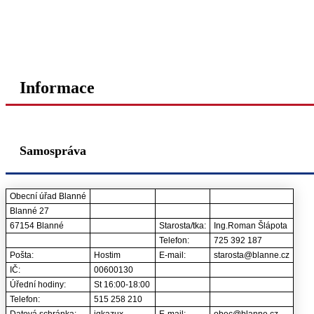
Informace
Samospráva
Obecní úřad Blanné
Blanné 27
67154 Blanné
Starosta/tka:
Ing.Roman Šlápota
Telefon:
725 392 187
Pošta:
Hostim
E-mail:
starosta@blanne.cz
IČ:
00600130
Úřední hodiny:
St 16:00-18:00
Telefon:
515 258 210