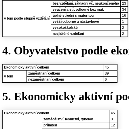
bez vzdělání, základní vč. neukončeného
23
vyučení a stř. odborné bez mat.
34
úplné střední s maturitou
16
v tom podle stupně vzdělání
vyšší odborné a nástavbové
1
vysokoškolské
2
nezjištěné vzdělání
2
4. Obyvatelstvo podle eko
Ekonomicky aktivní celkem
45
zaměstnaní celkem
39
v tom
nezaměstnaní celkem
6
5. Ekonomicky aktivní po
Ekonomicky aktivní celkem
45
zemědělství, lesnictví, rybolov
3
průmysl
12