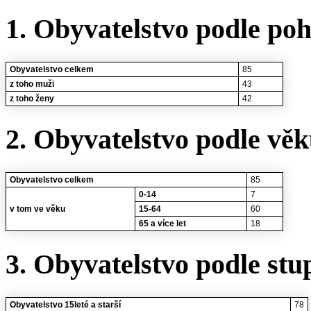
1. Obyvatelstvo podle poh
Obyvatelstvo celkem
85
z toho muži
43
z toho ženy
42
2. Obyvatelstvo podle vě
Obyvatelstvo celkem
85
0-14
7
v tom ve věku
15-64
60
65 a více let
18
3. Obyvatelstvo podle stu
Obyvatelstvo 15leté a starší
78