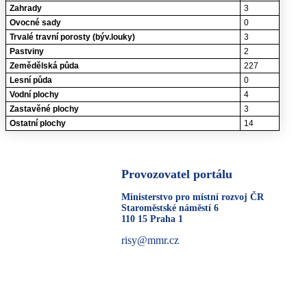
Zahrady
3
Ovocné sady
0
Trvalé travní porosty (býv.louky)
3
Pastviny
2
Zemědělská půda
227
Lesní půda
0
Vodní plochy
4
Zastavěné plochy
3
Ostatní plochy
14
Provozovatel portálu
Ministerstvo pro místní rozvoj ČR
Staroměstské náměstí 6
110 15 Praha 1
risy@mmr.cz