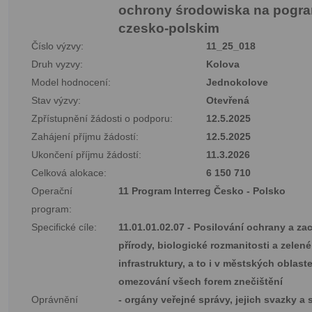
ochrony środowiska na pogra
czesko-polskim
Číslo výzvy:
11_25_018
Druh vyzvy:
Kolova
Model hodnocení:
Jednokolove
Stav výzvy:
Otevřená
Zpřístupnění žádosti o podporu:
12.5.2025
Zahájení příjmu žádostí:
12.5.2025
Ukončení příjmu žádostí:
11.3.2026
Celková alokace:
6 150 710
Operační
11 Program Interreg Česko - Polsko
program:
Specifické cíle:
11.01.01.02.07 - Posilování ochrany a za
přírody, biologické rozmanitosti a zelené
infrastruktury, a to i v městských oblast
omezování všech forem znečištění
Oprávnění
- orgány veřejné správy, jejich svazky a 