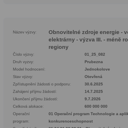
Obnovitelné zdroje energie - v
Název výzvy:
elektrárny - výzva III. - méně r
regiony
Číslo výzvy:
01_25_082
Druh vyzvy:
Prubezna
Model hodnocení:
Jednokolove
Stav výzvy:
Otevřená
Zpřístupnění žádosti o podporu:
30.6.2025
Zahájení příjmu žádostí:
14.7.2025
Ukončení příjmu žádostí:
9.7.2026
Celková alokace:
600 000 000
Operační
01 Operační program Technologie a apli
program:
konkurenceschopnost