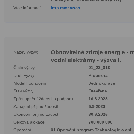
Zlínský kraj, Moravskoslezský kraj
Více informací:
irop.mmr.cz/cs
Obnovitelné zdroje energie - 
Název výzvy:
vodní elektrárny - výzva I.
Číslo výzvy:
01_23_018
Druh vyzvy:
Prubezna
Model hodnocení:
Jednokolove
Stav výzvy:
Otevřená
Zpřístupnění žádosti o podporu:
16.8.2023
Zahájení příjmu žádostí:
6.9.2023
Ukončení příjmu žádostí:
30.6.2026
Celková alokace:
700 000 000
Operační
01 Operační program Technologie a apli