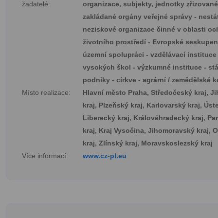
žadatelé:
organizace, subjekty, jednotky zřizované
zakládané orgány veřejné správy - nestá
neziskové organizace činné v oblasti oc
životního prostředí - Evropské seskupen
územní spolupráci - vzdělávací instituce
vysokých škol - výzkumné instituce - stá
podniky - církve - agrární / zemědělské 
Místo realizace:
Hlavní město Praha, Středočeský kraj, J
kraj, Plzeňský kraj, Karlovarský kraj, Úst
Liberecký kraj, Královéhradecký kraj, Pa
kraj, Kraj Vysočina, Jihomoravský kraj,
kraj, Zlínský kraj, Moravskoslezský kraj
Více informací:
www.cz-pl.eu