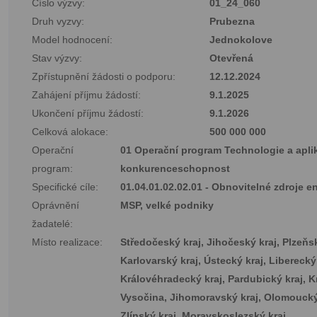
Číslo výzvy:
01_24_060
Druh vyzvy:
Prubezna
Model hodnocení:
Jednokolove
Stav výzvy:
Otevřená
Zpřístupnění žádosti o podporu:
12.12.2024
Zahájení příjmu žádostí:
9.1.2025
Ukončení příjmu žádostí:
9.1.2026
Celková alokace:
500 000 000
Operační
01 Operační program Technologie a apli
program:
konkurenceschopnost
Specifické cíle:
01.04.01.02.02.01 - Obnovitelné zdroje e
Oprávnění
MSP, velké podniky
žadatelé:
Místo realizace:
Středočeský kraj, Jihočeský kraj, Plzeňsk
Karlovarský kraj, Ústecký kraj, Liberecký 
Královéhradecký kraj, Pardubický kraj, K
Vysočina, Jihomoravský kraj, Olomoucký
Zlínský kraj, Moravskoslezský kraj