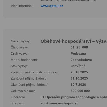
Více informací:
www.optak.cz
Oběhové hospodářství – výzva 
Název výzvy:
Číslo výzvy:
01_25_068
Druh vyzvy:
Prubezna
Model hodnocení:
Jednokolove
Stav výzvy:
Otevřená
Zpřístupnění žádosti o podporu:
20.10.2025
Zahájení příjmu žádostí:
31.10.2025
Ukončení příjmu žádostí:
30.7.2026
Celková alokace:
800 000 000
Operační
01 Operační program Technologie a apli
program:
konkurenceschopnost