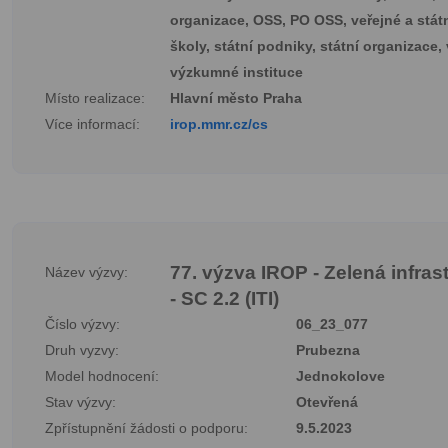
organizace, OSS, PO OSS, veřejné a stát
školy, státní podniky, státní organizace,
výzkumné instituce
Místo realizace:
Hlavní město Praha
Více informací:
irop.mmr.cz/cs
77. výzva IROP - Zelená infras
Název výzvy:
- SC 2.2 (ITI)
Číslo výzvy:
06_23_077
Druh vyzvy:
Prubezna
Model hodnocení:
Jednokolove
Stav výzvy:
Otevřená
Zpřístupnění žádosti o podporu:
9.5.2023