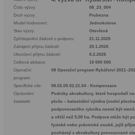
Číslo výzvy:
08_23_004
Druh vyzvy:
Prubezna
Model hodnocení:
Jednokolove
Stav výzvy:
Otevřená
Zpřístupnění žádosti o podporu:
21.11.2025
Zahájení příjmu žádostí:
20.1.2026
Ukončení příjmu žádostí:
9.2.2026
Celková alokace:
19 000 000
Operační
08 Operační program Rybářství 2021–20
program:
Specifické cíle:
08.02.05.02.21.04 - Kompenzace
Oprávnění
Podniky akvakultury, které hospodaří na
žadatelé:
ploše – katastrální výměra (vodní ploch
podporovaného rybníka nesmí být menší
a větší než 5,00 ha. Podpora může být p
fyzické nebo právnické osobě, jejíž příj
pocházejí z akvakultury provozované vl