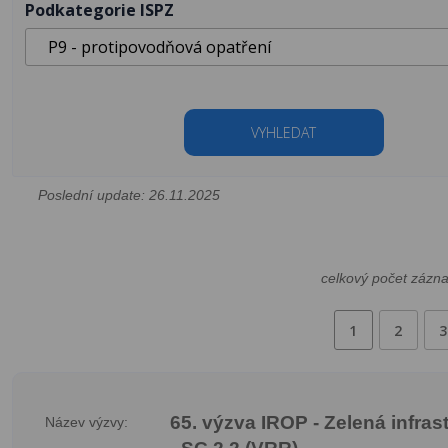
Podkategorie ISPZ
VYHLEDAT
Poslední update: 26.11.2025
celkový počet zázn
1
2
3
65. výzva IROP - Zelená infras
Název výzvy: