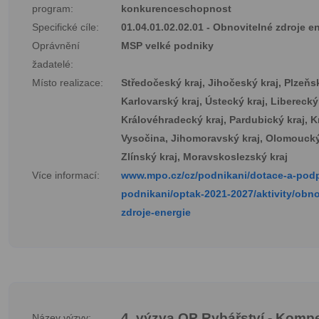
program:
konkurenceschopnost
Specifické cíle:
01.04.01.02.02.01 - Obnovitelné zdroje e
Oprávnění
MSP velké podniky
žadatelé:
Místo realizace:
Středočeský kraj, Jihočeský kraj, Plzeňsk
Karlovarský kraj, Ústecký kraj, Liberecký 
Královéhradecký kraj, Pardubický kraj, K
Vysočina, Jihomoravský kraj, Olomoucký
Zlínský kraj, Moravskoslezský kraj
Více informací:
www.mpo.cz/cz/podnikani/dotace-a-pod
podnikani/optak-2021-2027/aktivity/obno
zdroje-energie
4. výzva OP Rybářství - Kom
Název výzvy: