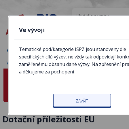
Ve vývoji
Tematické pod/kategorie ISPZ jsou stanoveny dle
Krajské RIS
Vyhledávače
Regionální rozvoj ČR
specifických cílů výzev, ne vždy tak odpovídají konk
Výzkumné projekty
zaměřenému obsahu dané výzvy. Na zpřesnění pr
a děkujeme za pochopení
Administrativní instituce
Statistická data
Místní akční skupiny
Vesnice roku
Území
E
Dotace
ZAVŘÍT
Dotační příležitosti EU