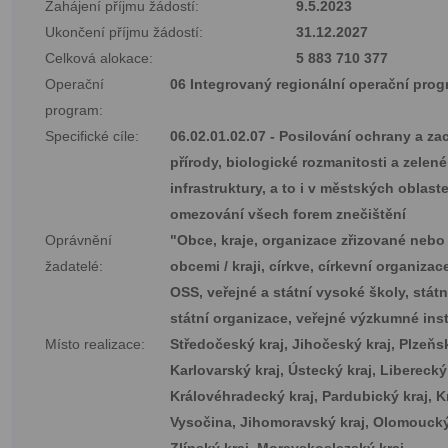
Zahájení příjmu žádostí:
9.5.2023
Ukončení příjmu žádostí:
31.12.2027
Celková alokace:
5 883 710 377
Operační
06 Integrovaný regionální operační pro
program:
Specifické cíle:
06.02.01.02.07 - Posilování ochrany a z
přírody, biologické rozmanitosti a zelené
infrastruktury, a to i v městských oblast
omezování všech forem znečištění
Oprávnění
"Obce, kraje, organizace zřizované nebo
žadatelé:
obcemi / kraji, církve, církevní organiza
OSS, veřejné a státní vysoké školy, státn
státní organizace, veřejné výzkumné ins
Místo realizace:
Středočeský kraj, Jihočeský kraj, Plzeňsk
Karlovarský kraj, Ústecký kraj, Liberecký 
Královéhradecký kraj, Pardubický kraj, K
Vysočina, Jihomoravský kraj, Olomoucký