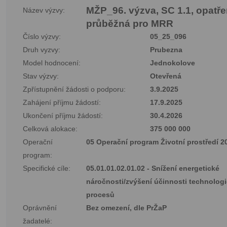
MŽP_96. výzva, SC 1.1, opatřen
Název výzvy:
průběžná pro MRR
Číslo výzvy:
05_25_096
Druh vyzvy:
Prubezna
Model hodnocení:
Jednokolove
Stav výzvy:
Otevřená
Zpřístupnění žádosti o podporu:
3.9.2025
Zahájení příjmu žádostí:
17.9.2025
Ukončení příjmu žádostí:
30.4.2026
Celková alokace:
375 000 000
Operační
05 Operační program Životní prostředí 
program:
Specifické cíle:
05.01.01.02.01.02 - Snížení energetické
náročnosti/zvýšení účinnosti technolog
procesů
Oprávnění
Bez omezení, dle PrŽaP
žadatelé: