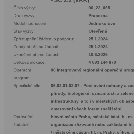
- SC 2.2 (VRR)
Číslo výzvy:
06_22_065
Druh vyzvy:
Prubezna
Model hodnocení:
Jednokolove
Stav výzvy:
Otevřená
Zpřístupnění žádosti o podporu:
25.1.2024
Zahájení příjmu žádostí:
25.1.2024
Ukončení příjmu žádostí:
10.6.2026
Celková alokace:
4 093 144 870
Operační
06 Integrovaný regionální operační pro
program:
Specifické cíle:
06.02.01.02.07 - Posilování ochrany a z
přírody, biologické rozmanitosti a zelené
infrastruktury, a to i v městských oblast
omezování všech forem znečištění
Oprávnění
hlavní město Praha, městské části hl. m.
žadatelé:
organizace zřizované nebo zakládané hl
/ městskými částmi hl. m. Prahy, církve, c