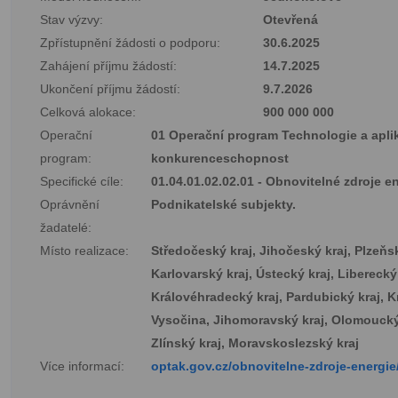
Stav výzvy:
Otevřená
Zpřístupnění žádosti o podporu:
30.6.2025
Zahájení příjmu žádostí:
14.7.2025
Ukončení příjmu žádostí:
9.7.2026
Celková alokace:
900 000 000
Operační
01 Operační program Technologie a apli
program:
konkurenceschopnost
Specifické cíle:
01.04.01.02.02.01 - Obnovitelné zdroje e
Oprávnění
Podnikatelské subjekty.
žadatelé:
Místo realizace:
Středočeský kraj, Jihočeský kraj, Plzeňsk
Karlovarský kraj, Ústecký kraj, Liberecký 
Královéhradecký kraj, Pardubický kraj, K
Vysočina, Jihomoravský kraj, Olomoucký
Zlínský kraj, Moravskoslezský kraj
Více informací:
optak.gov.cz/obnovitelne-zdroje-energie