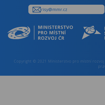
risy@mmr.cz
Copyright © 2021 Ministerstvo pro místní rozvoj
prá