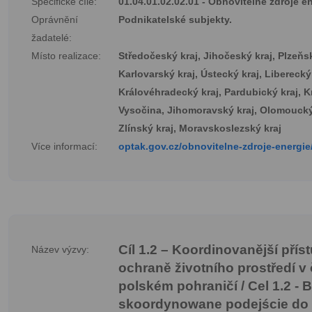
Specifické cíle:
01.04.01.02.02.01 - Obnovitelné zdroje e
Oprávnění
Podnikatelské subjekty.
žadatelé:
Místo realizace:
Středočeský kraj, Jihočeský kraj, Plzeňsk
Karlovarský kraj, Ústecký kraj, Liberecký 
Královéhradecký kraj, Pardubický kraj, K
Vysočina, Jihomoravský kraj, Olomoucký
Zlínský kraj, Moravskoslezský kraj
Více informací:
optak.gov.cz/obnovitelne-zdroje-energie
Cíl 1.2 – Koordinovanější přís
Název výzvy:
ochraně životního prostředí v
polském pohraničí / Cel 1.2 - B
skoordynowane podejście do