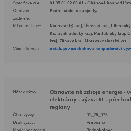
Specifické cíle:
01.05.01.02.06.01 - Oběhové hospodářst
Oprávnění
Podnikatelské subjekty.
žadatelé:
Místo realizace:
Karlovarský kraj, Ústecký kraj, Liberecký 
Královéhradecký kraj, Pardubický kraj,
kraj, Zlínský kraj, Moravskoslezský kraj
Více informací:
optak.gov.cz/obehove-hospodarstvi-vyzv
Obnovitelné zdroje energie - v
Název výzvy:
elektrárny - výzva III. - přech
regiony
Číslo výzvy:
01_25_075
Druh vyzvy:
Prubezna
Model hodnocení:
Jednokolove