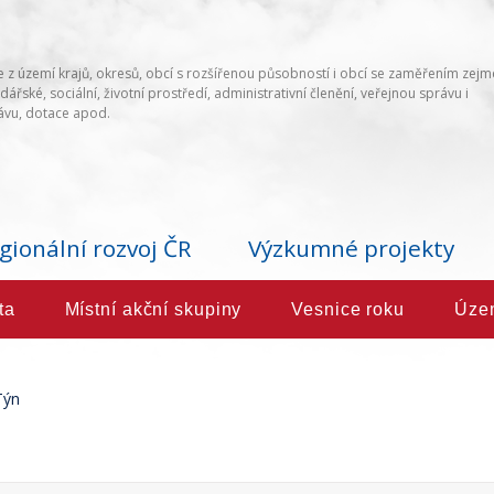
 z území krajů, okresů, obcí s rozšířenou působností i obcí se zaměřením zej
ářské, sociální, životní prostředí, administrativní členění, veřejnou správu i
vu, dotace apod.
gionální rozvoj ČR
Výzkumné projekty
ta
Místní akční skupiny
Vesnice roku
Úze
Týn