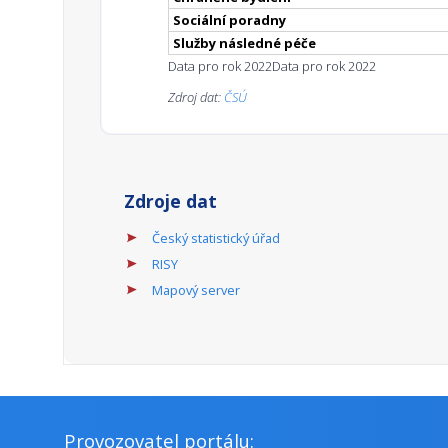
Sociální poradny
Služby následné péče
Data pro rok 2022
Data pro rok 2022
Zdroj dat:
ČSÚ
Zdroje dat
Český statistický úřad
RISY
Mapový server
Provozovatel portálu: