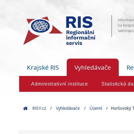
Informace
na hospod
samosprá
Krajské RIS
Vyhledávače
Re
Administrativní instituce
Statistická da
Home
RISY.cz
Vyhledávače
Území
Horšovský 