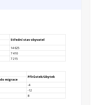
Střední stav obyvatel
14 625
7 410
7 215
Přírůstek/úbytek
ldo migrace
-4
-12
8