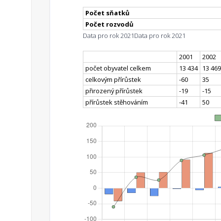
Počet sňatků
Počet rozvodů
Data pro rok 2021
Data pro rok 2021
2001
2002
počet obyvatel celkem
13 434
13 469
celkovým přírůstek
-60
35
přirozený přírůstek
-19
-15
přírůstek stěhováním
-41
50