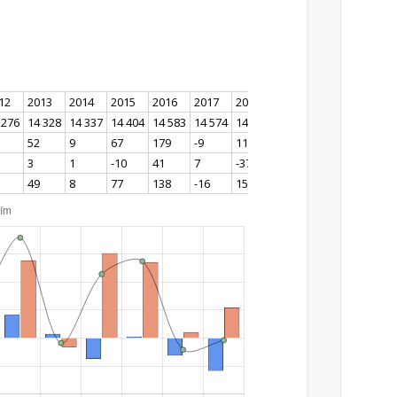
12
2013
2014
2015
2016
2017
2018
2019
2020
2021
 276
14 328
14 337
14 404
14 583
14 574
14 688
14 825
14 804
14 606
52
9
67
179
-9
114
137
-21
-4
3
1
-10
41
7
-37
2
-31
-58
49
8
77
138
-16
151
135
10
54