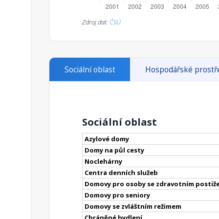
Zdroj dat:
ČSÚ
Sociální oblast
Hospodářské prostř
Sociální oblast
Azylové domy
Domy na půl cesty
Noclehárny
Centra denních služeb
Domovy pro osoby se zdravotním postiž
Domovy pro seniory
Domovy se zvláštním režimem
Chráněné bydlení