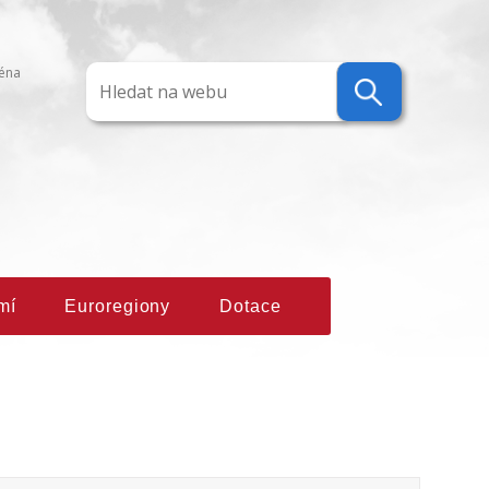
ména
mí
Euroregiony
Dotace