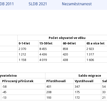
DB 2011
SLDB 2021
Nezaměstnanost
Počet obyvatel ve věku
0-14 let
15-59 let
60-64 let
65 a více let
2 370
8 455
858
2 923
1 212
4 436
420
1 317
1 158
4 019
438
1 606
yvatelstva
Saldo migrace
Přirozený přírůstek
Přistěhovalí
Vystěhovalí
Sa
-58
401
347
54
-45
208
175
33
-13
193
172
21