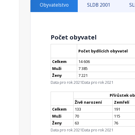
Obyvatelstvo
SLDB 2001
SL
Počet obyvatel
Počet bydlících obyvatel
Celkem
14 606
Muži
7 385
Ženy
7 221
Data pro rok 2021
Data pro rok 2021
Přírůstek ob
Živě narození
Zemřelí
Celkem
133
191
Muži
70
115
Ženy
63
76
Data pro rok 2021
Data pro rok 2021