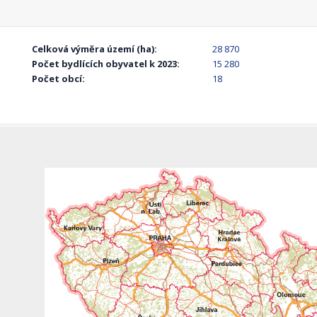
Celková výměra území (ha):
28 870
Počet bydlících obyvatel k 2023:
15 280
Počet obcí:
18