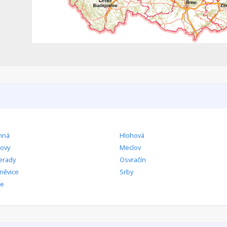
mná
Hlohová
ovy
Meclov
erady
Osvračín
něvice
Srby
ce