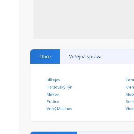
Obce
Veřejná správa
Blížejov
Čer
Horšovský Týn
Křen
Mířkov
Moč
Puclice
Sem
Velký Malahov
Vidi