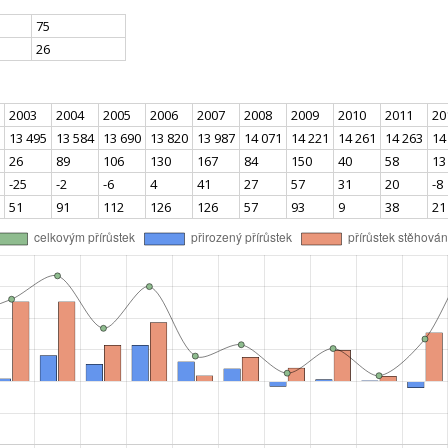
75
26
2003
2004
2005
2006
2007
2008
2009
2010
2011
20
13 495
13 584
13 690
13 820
13 987
14 071
14 221
14 261
14 263
14
26
89
106
130
167
84
150
40
58
13
-25
-2
-6
4
41
27
57
31
20
-8
51
91
112
126
126
57
93
9
38
21