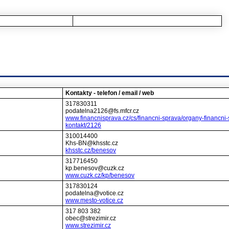
Kontakty - telefon / email / web
317830311
podatelna2126@fs.mfcr.cz
www.financnisprava.cz/cs/financni-sprava/organy-financni-
kontakt/2126
310014400
Khs-BN@khsstc.cz
khsstc.cz/benesov
317716450
kp.benesov@cuzk.cz
www.cuzk.cz/kp/benesov
317830124
podatelna@votice.cz
www.mesto-votice.cz
317 803 382
obec@strezimir.cz
www.strezimir.cz