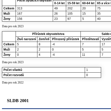
Počet bydlících obyvatel
0-14 let
15-59 let
60-64 let
65 a více 
Celkem
313
49
202
20
75
Muži
167
26
105
15
35
Ženy
156
23
97
5
40
Data pro rok 2023
Přírůstek obyvatelstva
Saldo 
Živě narození
Zemřelí
Přirozený přírůstek
Přistěhovalí
Vystěh
Celkem
5
8
-4
7
17
Muži
2
2
0
5
5
Ženy
0
4
-4
11
7
Data pro rok 2023
Počet sňatků
1
Počet rozvodů
0
Data pro rok 2022
SLDB 2001