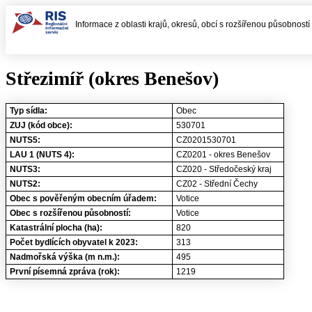
Informace z oblasti krajů, okresů, obcí s rozšířenou působnost
Střezimíř (okres Benešov)
Typ sídla:
Obec
ZUJ (kód obce):
530701
NUTS5:
CZ0201530701
LAU 1 (NUTS 4):
CZ0201 - okres Benešov
NUTS3:
CZ020 - Středočeský kraj
NUTS2:
CZ02 - Střední Čechy
Obec s pověřeným obecním úřadem:
Votice
Obec s rozšířenou působností:
Votice
Katastrální plocha (ha):
820
Počet bydlících obyvatel k 2023:
313
Nadmořská výška (m n.m.):
495
První písemná zpráva (rok):
1219