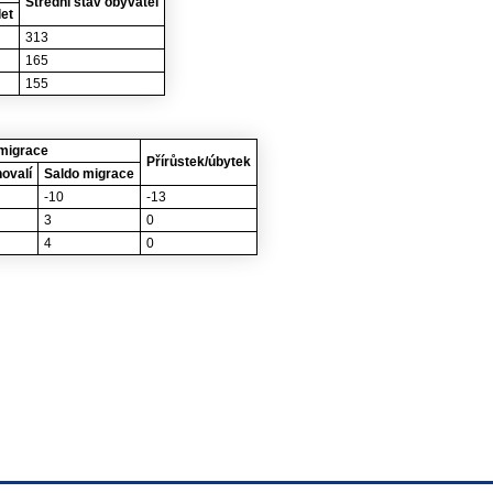
Střední stav obyvatel
let
313
165
155
migrace
Přírůstek/úbytek
ovalí
Saldo migrace
-10
-13
3
0
4
0