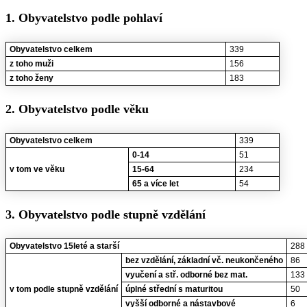
1. Obyvatelstvo podle pohlaví
Obyvatelstvo celkem
339
z toho muži
156
z toho ženy
183
2. Obyvatelstvo podle věku
Obyvatelstvo celkem
339
0-14
51
v tom ve věku
15-64
234
65 a více let
54
3. Obyvatelstvo podle stupně vzdělání
Obyvatelstvo 15leté a starší
288
bez vzdělání, základní vč. neukončeného
86
vyučení a stř. odborné bez mat.
133
v tom podle stupně vzdělání
úplné střední s maturitou
50
vyšší odborné a nástavbové
6