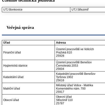
Územně technická jednotka
UTJ Bonkovice
UTJ Střezimíř
Veřejná správa
Úřad
Adresa
Územní pracoviště ve Voticích
Finanční úřad
Pražská 610
25928
Územní pracoviště Benešov
Hygienická stanice
Černoleská 2053
25604
Katastrální pracoviště Benešov
Katastrální úřad
Tyršova 1902
25616
Městský úřad Votice - Matrika
Matriční úřad
Komenského nám. 700
25917
Obecní úřad
Obecní úřad
Střezimíř 110
25787