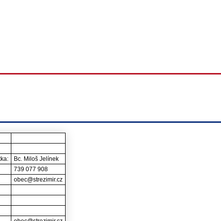
tka:
Bc. Miloš Jelínek
739 077 908
obec@strezimir.cz