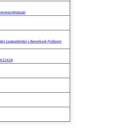
j/benesov#obsah
tní zastupitelství v Benešově Poštovní
f/i/12429