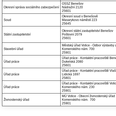
OSSZ Benešov
Okresní správa sociálního zabezpečení
Nádražní 2120
25601
Okresní soud v Benešově
Soud
Masarykovo náměstí 223
25645
Okresní státní zastupitelství Benešov
Státní zastupitelství
Poštovní 2079
25601
Městský úřad Votice - Odbor výstavby
Stavební úřad
Komenského nám. 700
25901
Úřad práce - Kontaktní pracoviště Be
Úřad práce
Dukelská 2080
25601
Úřad práce - Kontaktní pracoviště Vla
Úřad práce
Lidická 1697
25801
Úřad práce - Kontaktní pracoviště Voti
Úřad práce
Komenského nám. 230
25901
MÚ Votice - Obecní živnostenský úřad
Živnostenský úřad
Komenského nám. 700
25901