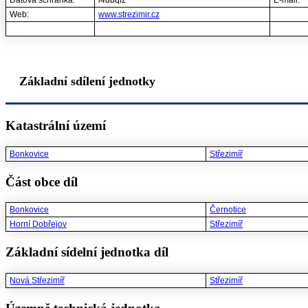
Datová schránka:
i4ubqfz
E-mail:
Web:
www.strezimir.cz
Základní sdílení jednotky
Katastrální území
Bonkovice
Střezimíř
Část obce díl
Bonkovice
Černotice
Horní Dobřejov
Střezimíř
Základní sídelní jednotka díl
Nová Střezimíř
Střezimíř