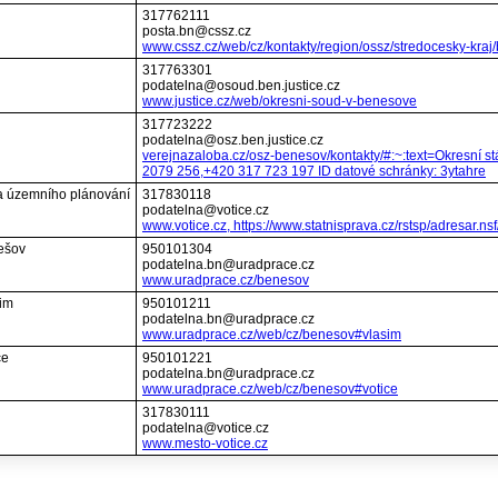
317762111
posta.bn@cssz.cz
www.cssz.cz/web/cz/kontakty/region/ossz/stredocesky-kra
317763301
podatelna@osoud.ben.justice.cz
www.justice.cz/web/okresni-soud-v-benesove
317723222
podatelna@osz.ben.justice.cz
verejnazaloba.cz/osz-benesov/kontakty/#:~:text=Okresní stá
2079 256,+420 317 723 197 ID datové schránky: 3ytahre
 a územního plánování
317830118
podatelna@votice.cz
www.votice.cz, https://www.statnisprava.cz/rstsp/adresar.ns
nešov
950101304
podatelna.bn@uradprace.cz
www.uradprace.cz/benesov
šim
950101211
podatelna.bn@uradprace.cz
www.uradprace.cz/web/cz/benesov#vlasim
ce
950101221
podatelna.bn@uradprace.cz
www.uradprace.cz/web/cz/benesov#votice
317830111
podatelna@votice.cz
www.mesto-votice.cz