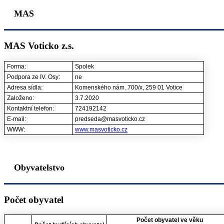
MAS
MAS Voticko z.s.
Forma:
Spolek
Podpora ze IV. Osy:
ne
Adresa sídla:
Komenského nám. 700/x, 259 01 Votice
Založeno:
3.7.2020
Kontaktní telefon:
724192142
E-mail:
predseda@masvoticko.cz
WWW:
www.masvoticko.cz
Obyvatelstvo
Počet obyvatel
Počet obyvatel ve věku