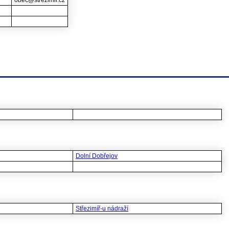
obec@strezimir.cz
Dolní Dobřejov
Střezimíř-u nádraží