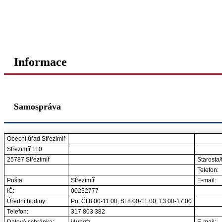
Informace
Samospráva
Obecní úřad Střezimíř
Střezimíř 110
25787 Střezimíř
Starosta/
Telefon:
Pošta:
Střezimíř
E-mail:
IČ:
00232777
Úřední hodiny:
Po, Čt 8:00-11:00, St 8:00-11:00, 13:00-17:00
Telefon:
317 803 382