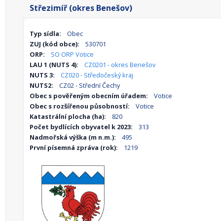
Střezimíř (okres Benešov)
Typ sídla:
Obec
ZUJ (kód obce):
530701
ORP:
SO ORP Votice
LAU 1 (NUTS 4):
CZ0201 - okres Benešov
NUTS 3:
CZ020 - Středočeský kraj
NUTS2:
CZ02 - Střední Čechy
Obec s pověřeným obecním úřadem:
Votice
Obec s rozšířenou působností:
Votice
Katastrální plocha (ha):
820
Počet bydlících obyvatel k 2023:
313
Nadmořská výška (m n.m.):
495
První písemná zpráva (rok):
1219