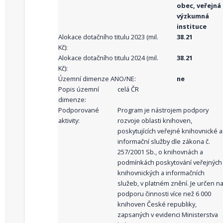
obec, veřejná
výzkumná
instituce
Alokace dotačního titulu 2023 (mil.
38.21
Kč):
Alokace dotačního titulu 2024 (mil.
38.21
Kč):
Územní dimenze ANO/NE:
ne
Popis územní
celá ČR
dimenze:
Podporované
Program je nástrojem podpory
aktivity:
rozvoje oblasti knihoven,
poskytujících veřejné knihovnické a
informační služby dle zákona č.
257/2001 Sb., o knihovnách a
podmínkách poskytování veřejných
knihovnických a informačních
služeb, v platném znění. Je určen n
podporu činnosti více než 6 000
knihoven České republiky,
zapsaných v evidenci Ministerstva