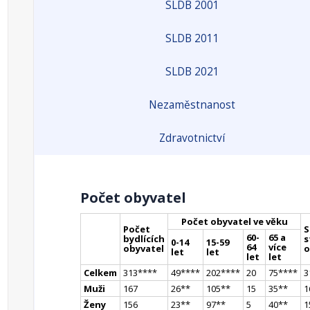
SLDB 2001
SLDB 2011
SLDB 2021
Nezaměstnanost
Zdravotnictví
Počet obyvatel
Počet obyvatel ve věku
Počet
S
60-
65 a
bydlících
s
0-14
15-59
64
více
obyvatel
o
let
let
let
let
Celkem
313
**
**
49
**
**
202
**
**
20
75
**
**
3
Muži
167
26
*
*
105
*
*
15
35
*
*
1
Ženy
156
23
*
*
97
*
*
5
40
*
*
1