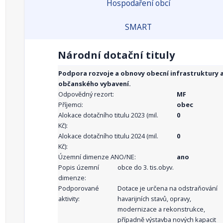
Hospodaření obcí
SMART
Národní dotační tituly
Podpora rozvoje a obnovy obecní infrastruktury 
občanského vybavení.
Odpovědný rezort:
MF
Příjemci:
obec
Alokace dotačního titulu 2023 (mil.
0
Kč):
Alokace dotačního titulu 2024 (mil.
0
Kč):
Územní dimenze ANO/NE:
ano
Popis územní
obce do 3. tis.obyv.
dimenze:
Podporované
Dotace je určena na odstraňování
aktivity:
havarijních stavů, opravy,
modernizace a rekonstrukce,
případně výstavba nových kapacit