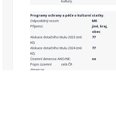
kultury.
Programy ochrany a péče o kulturní statky.
Odpovědný rezort:
MK
Příjemci:
jiné, kraj,
obec
Alokace dotačního titulu 2023 (mil.
77
Kč):
Alokace dotačního titulu 2024 (mil.
77
Kč):
Územní dimenze ANO/NE:
ne
Popis územní
celá ČR
dimenze:
Podporované
aktivity:
celkový počet záznamů: 68
1
2
3
4
5
…