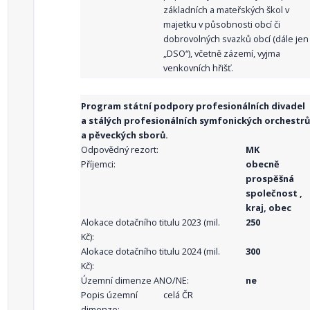
základních a mateřských škol v
majetku v působnosti obcí či
dobrovolných svazků obcí (dále jen
„DSO“), včetně zázemí, vyjma
venkovních hřišť.
Program státní podpory profesionálních divadel
a stálých profesionálních symfonických orchestrů
a pěveckých sborů.
Odpovědný rezort:
MK
Příjemci:
obecně
prospěšná
společnost ,
kraj, obec
Alokace dotačního titulu 2023 (mil.
250
Kč):
Alokace dotačního titulu 2024 (mil.
300
Kč):
Územní dimenze ANO/NE:
ne
Popis územní
celá ČR
dimenze: