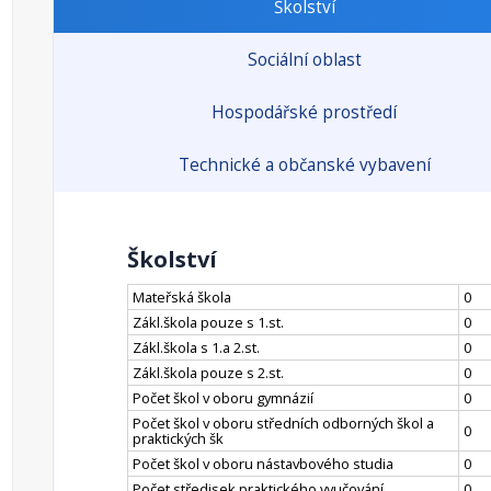
Školství
Sociální oblast
Hospodářské prostředí
Technické a občanské vybavení
Školství
Mateřská škola
0
Zákl.škola pouze s 1.st.
0
Zákl.škola s 1.a 2.st.
0
Zákl.škola pouze s 2.st.
0
Počet škol v oboru gymnázií
0
Počet škol v oboru středních odborných škol a
0
praktických šk
Počet škol v oboru nástavbového studia
0
Počet středisek praktického vyučování
0