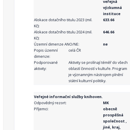
veřejná
výzkumná
instituce
Alokace dotačního titulu 2023 (mil.
633.66
Kč):
Alokace dotačního titulu 2024 (mil.
646.66
Kč):
Územní dimenze ANO/NE:
ne
Popis územní
celá ČR
dimenze:
Podporované
Aktivity se prolínají téměř do všech
aktivity:
oblastí činností v kultuře. Program
je významným nástrojem plnění
státní kulturní politiky.
Veřejné informační služby knihoven.
Odpovědný rezort:
MK
Příjemci:
obecně
prospěšná
společnost ,
jiné, kraj,