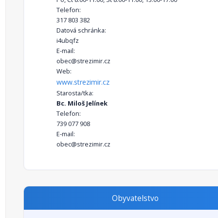
Telefon:
317 803 382
Datová schránka:
i4ubqfz
E-mail:
obec@strezimir.cz
Web:
www.strezimir.cz
Starosta/tka:
Bc. Miloš Jelínek
Telefon:
739 077 908
E-mail:
obec@strezimir.cz
Obyvatelstvo