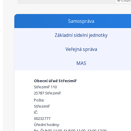
Samospráva
Základní sídelní jednotky
Veřejná správa
MAS
Obecní úřad Střezimíř
Střezimíř 110
25787 Střezimíř
Pošta:
Střezimíř
IČ:
00232777
Úřední hodiny:
Po, Čt 8:00-11:00, St 8:00-11:00, 13:00-17:00