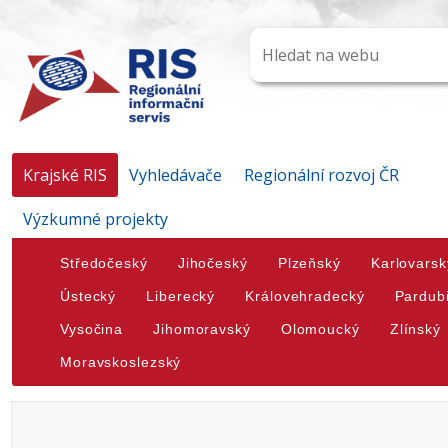
Krajské RIS
Vyhledávače
Regionální rozvoj ČR
Výzkumné projekty
Středočeský
Jihočeský
Plzeňský
Karlovarsk
Ústecký
Liberecký
Královehradecký
Pardub
Vysočina
Jihomoravský
Olomoucký
Zlínský
Moravskoslezský