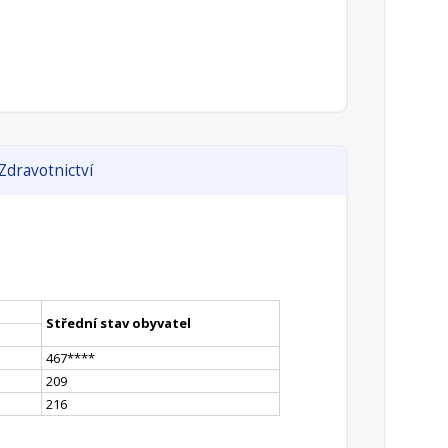
Zdravotnictví
Střední stav obyvatel
467
**
**
209
216