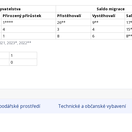
yvatelstva
Saldo migrace
Přirozený přírůstek
Přistěhovalí
Vystěhovalí
Sa
1
**
**
26
*
*
9
*
*
17
4
3
4
15
1
8
6
8
*
021, 2023*, 2022**
1
0
odářské prostředí
Technické a občanské vybavení