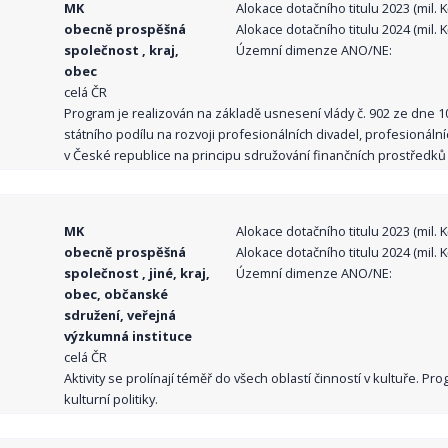
MK
Alokace dotačního titulu 2023 (mil. Kč
obecně prospěšná
Alokace dotačního titulu 2024 (mil. Kč
společnost , kraj,
Územní dimenze ANO/NE:
obec
celá ČR
Program je realizován na základě usnesení vlády č. 902 ze dne 
státního podílu na rozvoji profesionálních divadel, profesionál
v České republice na principu sdružování finančních prostředků o
MK
Alokace dotačního titulu 2023 (mil. Kč
obecně prospěšná
Alokace dotačního titulu 2024 (mil. Kč
společnost , jiné, kraj,
Územní dimenze ANO/NE:
obec, občanské
sdružení, veřejná
výzkumná instituce
celá ČR
Aktivity se prolínají téměř do všech oblastí činností v kultuře. 
kulturní politiky.