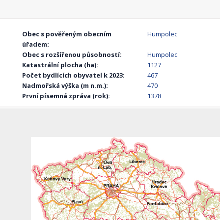
Obec s pověřeným obecním
Humpolec
úřadem:
Obec s rozšířenou působností:
Humpolec
Katastrální plocha (ha):
1127
Počet bydlících obyvatel k 2023:
467
Nadmořská výška (m n.m.):
470
První písemná zpráva (rok):
1378