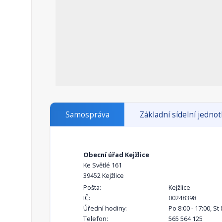
Samospráva
Základní sídelní jedno
Obecní úřad Kejžlice
Ke Světlé 161
39452 Kejžlice
Pošta:
Kejžlice
IČ:
00248398
Úřední hodiny:
Po 8:00 - 17:00, St 
Telefon:
565 564 125