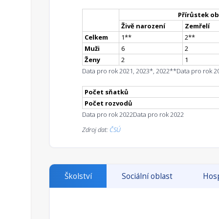
Přírůstek ob
Živě narození
Zemřelí
Celkem
1
*
*
2
*
*
Muži
6
2
Ženy
2
1
Data pro rok 2021, 2023*, 2022**
Data pro rok 2
Počet sňatků
Počet rozvodů
Data pro rok 2022
Data pro rok 2022
Zdroj dat:
ČSÚ
Školství
Sociální oblast
Hosp