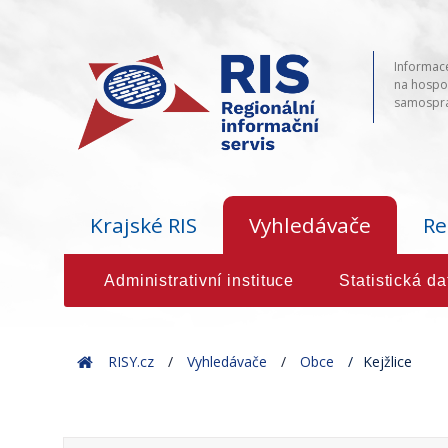
Informace
na hospod
samosprá
Krajské RIS
Vyhledávače
Re
Administrativní instituce
Statistická da
Home
RISY.cz
Vyhledávače
Obce
Kejžlice