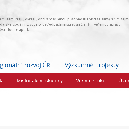
 z území krajů, okresů, obcí s rozšířenou působností i obcí se zaměřením zej
ářské, sociální, životní prostředí, administrativní členění, veřejnou správu i
vu, dotace apod.
gionální rozvoj ČR
Výzkumné projekty
ta
Místní akční skupiny
Vesnice roku
Úze