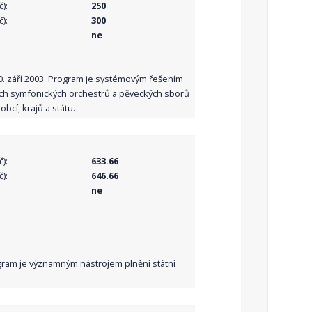
):
250
):
300
ne
10. září 2003. Program je systémovým řešením
ních symfonických orchestrů a pěveckých sborů
bcí, krajů a státu.
):
633.66
):
646.66
ne
Program je významným nástrojem plnění státní