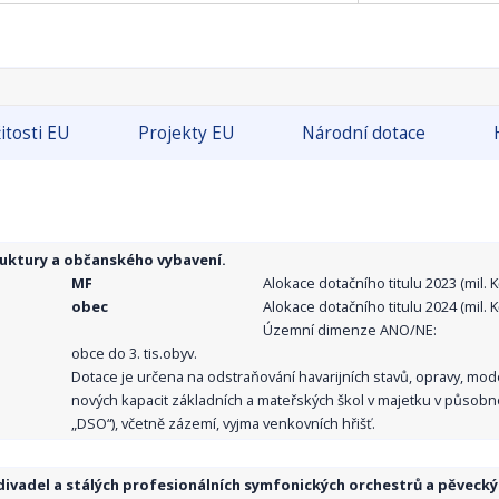
itosti EU
Projekty EU
Národní dotace
ruktury a občanského vybavení.
MF
Alokace dotačního titulu 2023 (mil. Kč
obec
Alokace dotačního titulu 2024 (mil. Kč
Územní dimenze ANO/NE:
obce do 3. tis.obyv.
Dotace je určena na odstraňování havarijních stavů, opravy, mo
nových kapacit základních a mateřských škol v majetku v působno
„DSO“), včetně zázemí, vyjma venkovních hřišť.
ivadel a stálých profesionálních symfonických orchestrů a pěvecký