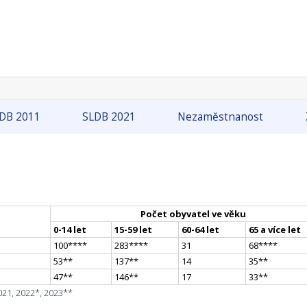
DB 2011
SLDB 2021
Nezaměstnanost
Počet obyvatel ve věku
0-14 let
15-59 let
60-64 let
65 a více let
100
**
**
283
**
**
31
68
**
**
53
*
*
137
*
*
14
35
*
*
47
*
*
146
*
*
17
33
*
*
021, 2022*, 2023**