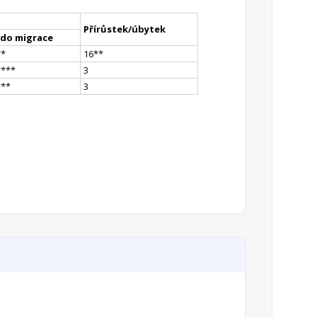
Přírůstek/úbytek
ldo migrace
*
*
16
*
*
**
**
3
*
**
3