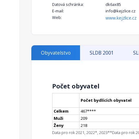
Datová schránka:
dk6ax85
E-mail:
info@kejzlice.cz
Web:
www.kejzlice.cz
Obyvatelstvo
SLDB 2001
SL
Počet obyvatel
Počet bydlících obyvatel
Celkem
467
**
**
Muži
209
Ženy
218
Data pro rok 2021, 2022*, 2023**
Data pro rok 2