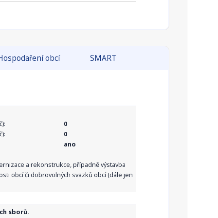
Hospodaření obcí
SMART
):
0
):
0
ano
dernizace a rekonstrukce, případně výstavba
sti obcí či dobrovolných svazků obcí (dále jen
ch sborů.