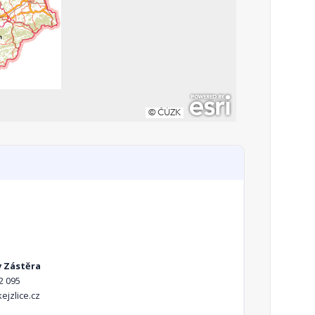
v Zástěra
2 095
ejzlice.cz