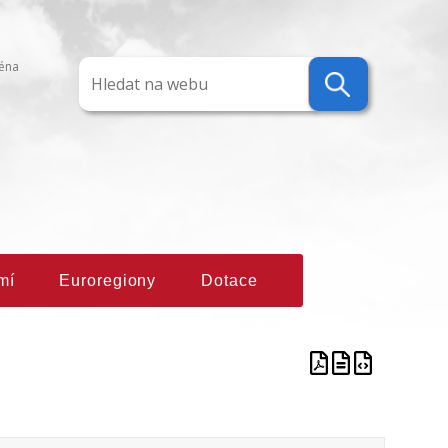
ména
mí
Euroregiony
Dotace