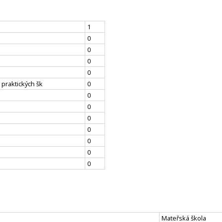
1
0
0
0
0
 praktických šk
0
0
0
0
0
0
0
0
Mateřská škola