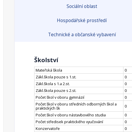
Sociální oblast
Hospodářské prostředí
Technické a občanské vybavení
Školství
Mateřská škola
0
Zákl.škola pouze s 1.st.
0
Zákl.škola s 1.a 2.st.
0
Zákl.škola pouze s 2.st.
0
Počet škol v oboru gymnázií
0
Počet škol v oboru středních odborných škol a
0
praktických šk
Počet škol v oboru nástavbového studia
0
Počet středisek praktického vyučování
0
Konzervatoře
0