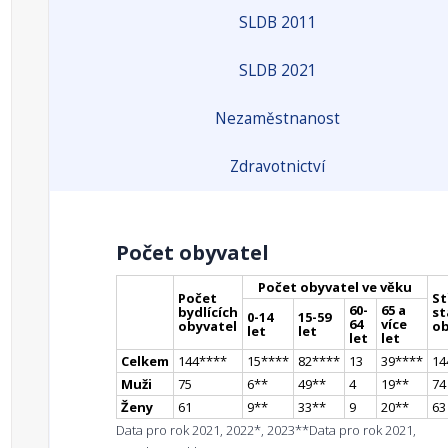
SLDB 2011
SLDB 2021
Nezaměstnanost
Zdravotnictví
Počet obyvatel
Počet obyvatel ve věku
Počet
St
60-
65 a
bydlících
st
0-14
15-59
64
více
obyvatel
ob
let
let
let
let
Celkem
144
**
**
15
**
**
82
**
**
13
39
**
**
14
Muži
75
6
*
*
49
*
*
4
19
*
*
74
Ženy
61
9
*
*
33
*
*
9
20
*
*
63
Data pro rok 2021, 2022*, 2023**
Data pro rok 2021,