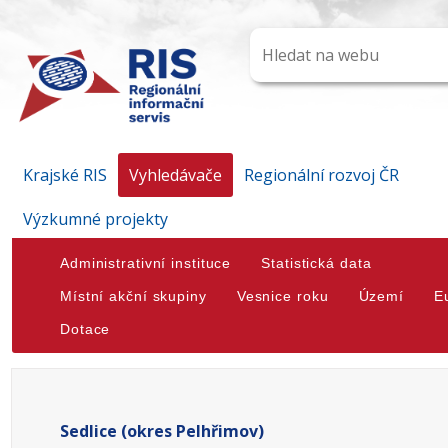
Krajské RIS
Vyhledávače
Regionální rozvoj ČR
Výzkumné projekty
Administrativní instituce
Statistická data
Místní akční skupiny
Vesnice roku
Území
E
Dotace
Sedlice (okres Pelhřimov)