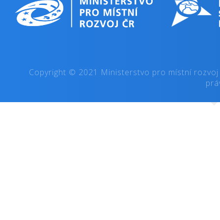
Copyright © 2021 Ministerstvo pro místní rozvoj
prá