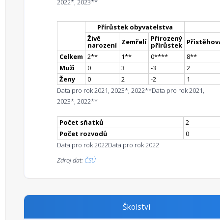
2022*, 2023**
Přírůstek obyvatelstva
Živě
Přirozený
Zemřelí
Přistěhova
narození
přírůstek
Celkem
2
*
*
1
*
*
0
**
**
8
*
*
Muži
0
3
-3
2
Ženy
0
2
-2
1
Data pro rok 2021, 2023*, 2022**
Data pro rok 2021,
2023*, 2022**
Počet sňatků
2
Počet rozvodů
0
Data pro rok 2022
Data pro rok 2022
Zdroj dat:
ČSÚ
Školství