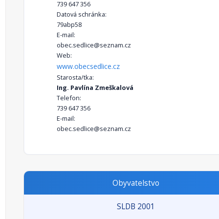
739 647 356
Datová schránka:
79abp58
E-mail:
obec.sedlice@seznam.cz
Web:
www.obecsedlice.cz
Starosta/tka:
Ing. Pavlína Zmeškalová
Telefon:
739 647 356
E-mail:
obec.sedlice@seznam.cz
Obyvatelstvo
SLDB 2001