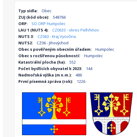
Typ sídla:
Obec
ZUJ (kód obce):
548766
ORP:
SO ORP Humpolec
LAU 1 (NUTS 4):
CZ0633 - okres Pelhřimov
NUTS 3:
CZ063 - Kraj Vysočina
NUTS2:
CZ06 - Jihovýchod
Obec s pověřeným obecním úřadem:
Humpolec
Obec s rozšířenou působností:
Humpolec
Katastrální plocha (ha):
552
Počet bydlících obyvatel k 2023:
144
Nadmořská výška (m n.m.):
486
První písemná zpráva (rok):
1226