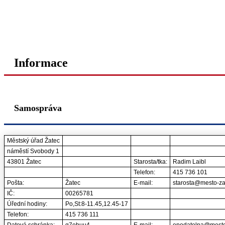
Informace
Samospráva
Městský úřad Žatec
náměstí Svobody 1
43801 Žatec
Starosta/tka:
Radim Laibl
Telefon:
415 736 101
Pošta:
Žatec
E-mail:
starosta@mesto-zat
IČ:
00265781
Úřední hodiny:
Po,St:8-11.45,12.45-17
Telefon:
415 736 111