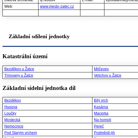
Datová schránka:
q7ebuu4
E-mail:
epodatelna@mesto
Web:
www.mesto-zatec.cz
Základní sdílení jednotky
Katastrální území
Bezděkov u Žatce
Milčeves
Trnovany u Žatce
Velichov u Žatce
Základní sídelní jednotka díl
Bezděkov
Bílý vrch
Husova
Kasárna
Loučky
Macerka
Mostecká
Na homoli
Nemocnice
Pereč
Pod Starým vrchem
Podměstí-jih