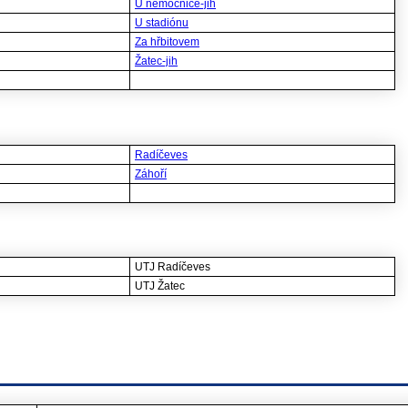
U nemocnice-jih
U stadiónu
Za hřbitovem
Žatec-jih
Radíčeves
Záhoří
UTJ Radíčeves
UTJ Žatec