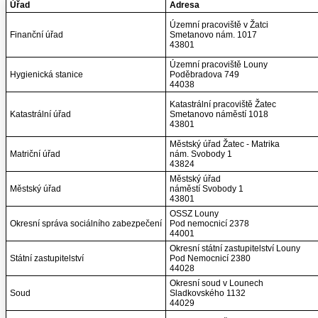
Úřad
Adresa
Územní pracoviště v Žatci
Finanční úřad
Smetanovo nám. 1017
43801
Územní pracoviště Louny
Hygienická stanice
Poděbradova 749
44038
Katastrální pracoviště Žatec
Katastrální úřad
Smetanovo náměstí 1018
43801
Městský úřad Žatec - Matrika
Matriční úřad
nám. Svobody 1
43824
Městský úřad
Městský úřad
náměstí Svobody 1
43801
OSSZ Louny
Okresní správa sociálního zabezpečení
Pod nemocnicí 2378
44001
Okresní státní zastupitelství Louny
Státní zastupitelství
Pod Nemocnicí 2380
44028
Okresní soud v Lounech
Soud
Sladkovského 1132
44029