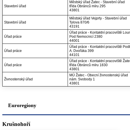
Městský úřad Žatec - Stavební úřad
Stavební úřad
třída Obránců míru 295
43801
Městský úřad Vejprty - Stavební úřad
Stavební úřad
Tylova 870/6
43191
Úřad práce - Kontaktní pracoviště Lou
Úřad práce
Pod Nemocnicí 2380
44001
Úřad práce - Kontaktní pracoviště Po
Úřad práce
A. Dvořáka 399
44101
Úřad práce - Kontaktní pracoviště Žate
Úřad práce
třída Obránců míru 1830
43801
MÚ Žatec - Obecní živnostenský úřad
Živnostenský úřad
nám. Svobody 1
43801
Euroregiony
Krušnohoří