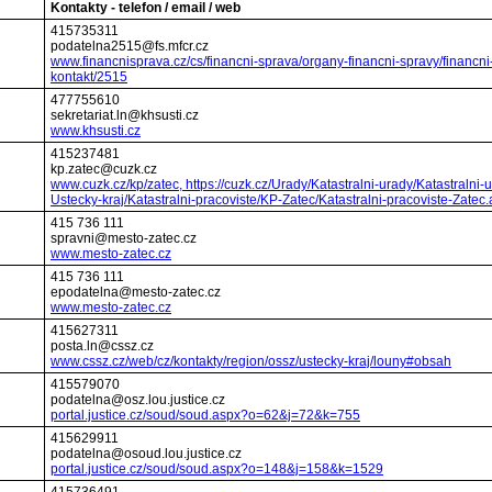
Kontakty - telefon / email / web
415735311
podatelna2515@fs.mfcr.cz
www.financnisprava.cz/cs/financni-sprava/organy-financni-spravy/financni
kontakt/2515
477755610
sekretariat.ln@khsusti.cz
www.khsusti.cz
415237481
kp.zatec@cuzk.cz
www.cuzk.cz/kp/zatec, https://cuzk.cz/Urady/Katastralni-urady/Katastralni-
Ustecky-kraj/Katastralni-pracoviste/KP-Zatec/Katastralni-pracoviste-Zatec
415 736 111
spravni@mesto-zatec.cz
www.mesto-zatec.cz
415 736 111
epodatelna@mesto-zatec.cz
www.mesto-zatec.cz
415627311
posta.ln@cssz.cz
www.cssz.cz/web/cz/kontakty/region/ossz/ustecky-kraj/louny#obsah
415579070
podatelna@osz.lou.justice.cz
portal.justice.cz/soud/soud.aspx?o=62&j=72&k=755
415629911
podatelna@osoud.lou.justice.cz
portal.justice.cz/soud/soud.aspx?o=148&j=158&k=1529