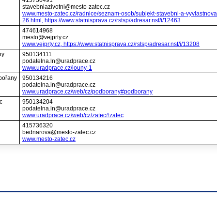
415736491
stavebniazivotni@mesto-zatec.cz
www.mesto-zatec.cz/radnice/seznam-osob/subjekt-stavebni-a-vyvlastnovaci
26.html, https://www.statnisprava.cz/rstsp/adresar.nsf/i/12463
474614968
mesto@vejprty.cz
www.vejprty.cz, https://www.statnisprava.cz/rstsp/adresar.nsf/i/13208
ny
950134111
podatelna.ln@uradprace.cz
www.uradprace.cz/louny-1
dbořany
950134216
podatelna.ln@uradprace.cz
www.uradprace.cz/web/cz/podborany#podborany
c
950134204
podatelna.ln@uradprace.cz
www.uradprace.cz/web/cz/zatec#zatec
415736320
bednarova@mesto-zatec.cz
www.mesto-zatec.cz