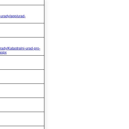
-urady/app/urad-
urady/Katastralni-urad-pro-
.aspx