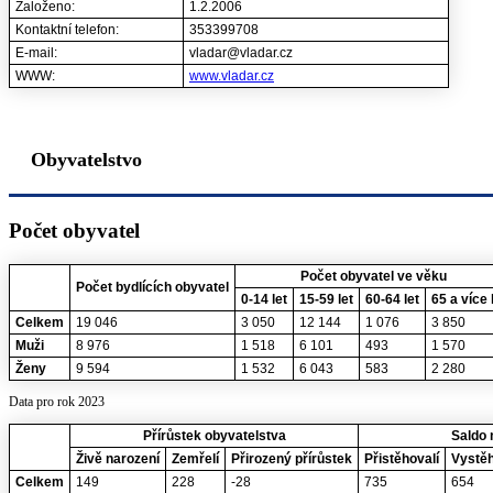
Založeno:
1.2.2006
Kontaktní telefon:
353399708
E-mail:
vladar@vladar.cz
WWW:
www.vladar.cz
Obyvatelstvo
Počet obyvatel
Počet obyvatel ve věku
Počet bydlících obyvatel
0-14 let
15-59 let
60-64 let
65 a více 
Celkem
19 046
3 050
12 144
1 076
3 850
Muži
8 976
1 518
6 101
493
1 570
Ženy
9 594
1 532
6 043
583
2 280
Data pro rok 2023
Přírůstek obyvatelstva
Saldo 
Živě narození
Zemřelí
Přirozený přírůstek
Přistěhovalí
Vystěh
Celkem
149
228
-28
735
654