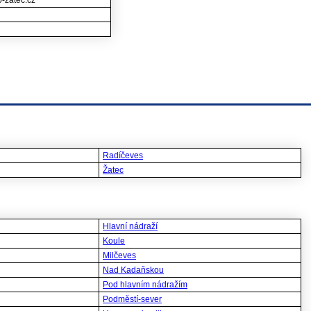
-zatec.cz
Radíčeves
Žatec
Hlavní nádraží
Koule
Milčeves
Nad Kadaňskou
Pod hlavním nádražím
Podměstí-sever