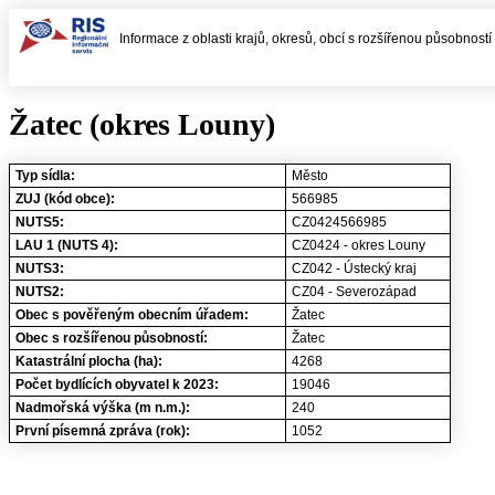
Informace z oblasti krajů, okresů, obcí s rozšířenou působnost
Žatec (okres Louny)
Typ sídla:
Město
ZUJ (kód obce):
566985
NUTS5:
CZ0424566985
LAU 1 (NUTS 4):
CZ0424 - okres Louny
NUTS3:
CZ042 - Ústecký kraj
NUTS2:
CZ04 - Severozápad
Obec s pověřeným obecním úřadem:
Žatec
Obec s rozšířenou působností:
Žatec
Katastrální plocha (ha):
4268
Počet bydlících obyvatel k 2023:
19046
Nadmořská výška (m n.m.):
240
První písemná zpráva (rok):
1052