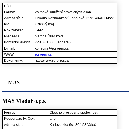
Účel:
Forma:
Zájmové sdružení právnických osob
Adresa sídla:
Divadlo Rozmanitostí, Topolová 1278, 43401 Most
Kraj:
Ústecký kraj
Rok založení:
1992
Předseda:
Martina Ďurdíková
Kontaktní telefon:
728 083 001 (jednatel)
E-mail:
konecna@euroreg.cz
WWW:
euroreg.cz
Dokumenty:
http://www.euroreg.cz/
MAS
MAS Vladař o.p.s.
Forma:
Obecně prospěšná společnost
Podpora ze IV. Osy:
ano
Adresa sídla:
Karlovarská 6/x, 364 53 Valeč