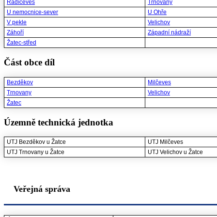
Radíčeves
Trnovany
U nemocnice-sever
U Ohře
V pekle
Velichov
Záhoří
Západní nádraží
Žatec-střed
Část obce díl
Bezděkov
Milčeves
Trnovany
Velichov
Žatec
Územně technická jednotka
UTJ Bezděkov u Žatce
UTJ Milčeves
UTJ Trnovany u Žatce
UTJ Velichov u Žatce
Veřejná správa