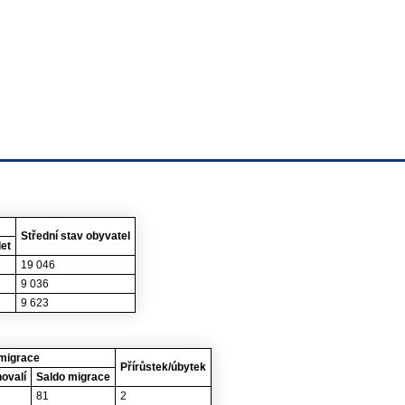
Střední stav obyvatel
let
19 046
9 036
9 623
migrace
Přírůstek/úbytek
ovalí
Saldo migrace
81
2