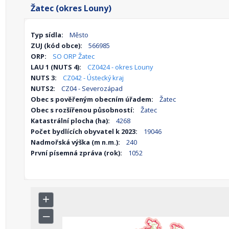
Žatec (okres Louny)
Typ sídla:
Město
ZUJ (kód obce):
566985
ORP:
SO ORP Žatec
LAU 1 (NUTS 4):
CZ0424 - okres Louny
NUTS 3:
CZ042 - Ústecký kraj
NUTS2:
CZ04 - Severozápad
Obec s pověřeným obecním úřadem:
Žatec
Obec s rozšířenou působností:
Žatec
Katastrální plocha (ha):
4268
Počet bydlících obyvatel k 2023:
19046
Nadmořská výška (m n.m.):
240
První písemná zpráva (rok):
1052