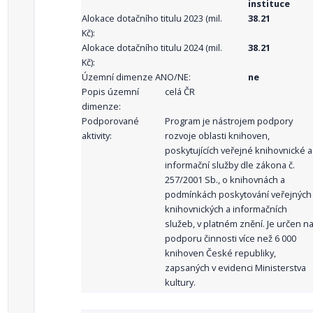
instituce
Alokace dotačního titulu 2023 (mil.
38.21
Kč):
Alokace dotačního titulu 2024 (mil.
38.21
Kč):
Územní dimenze ANO/NE:
ne
Popis územní
celá ČR
dimenze:
Podporované
Program je nástrojem podpory
aktivity:
rozvoje oblasti knihoven,
poskytujících veřejné knihovnické a
informační služby dle zákona č.
257/2001 Sb., o knihovnách a
podmínkách poskytování veřejných
knihovnických a informačních
služeb, v platném znění. Je určen n
podporu činnosti více než 6 000
knihoven České republiky,
zapsaných v evidenci Ministerstva
kultury.