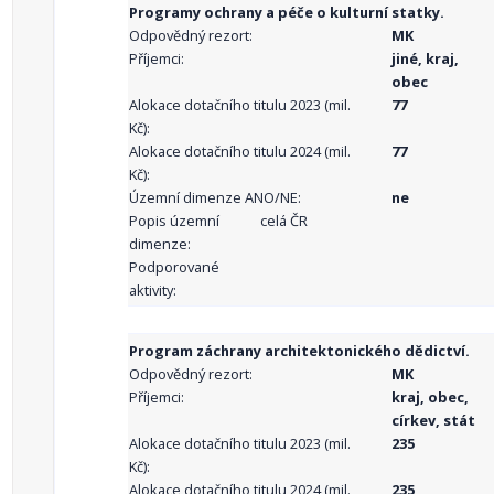
Programy ochrany a péče o kulturní statky.
Odpovědný rezort:
MK
Příjemci:
jiné, kraj,
obec
Alokace dotačního titulu 2023 (mil.
77
Kč):
Alokace dotačního titulu 2024 (mil.
77
Kč):
Územní dimenze ANO/NE:
ne
Popis územní
celá ČR
dimenze:
Podporované
aktivity:
Program záchrany architektonického dědictví.
Odpovědný rezort:
MK
Příjemci:
kraj, obec,
církev, stát
Alokace dotačního titulu 2023 (mil.
235
Kč):
Alokace dotačního titulu 2024 (mil.
235