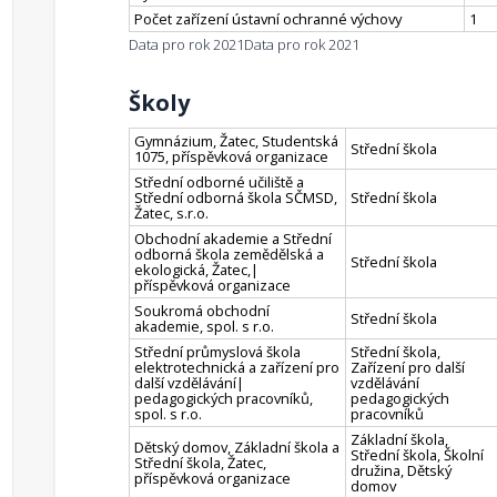
Počet zařízení ústavní ochranné výchovy
1
Data pro rok 2021
Data pro rok 2021
Školy
Gymnázium, Žatec, Studentská
Střední škola
1075, příspěvková organizace
Střední odborné učiliště a
Střední odborná škola SČMSD,
Střední škola
Žatec, s.r.o.
Obchodní akademie a Střední
odborná škola zemědělská a
Střední škola
ekologická, Žatec,|
příspěvková organizace
Soukromá obchodní
Střední škola
akademie, spol. s r.o.
Střední průmyslová škola
Střední škola,
elektrotechnická a zařízení pro
Zařízení pro další
další vzdělávání|
vzdělávání
pedagogických pracovníků,
pedagogických
spol. s r.o.
pracovníků
Základní škola,
Dětský domov, Základní škola a
Střední škola, Školní
Střední škola, Žatec,
družina, Dětský
příspěvková organizace
domov