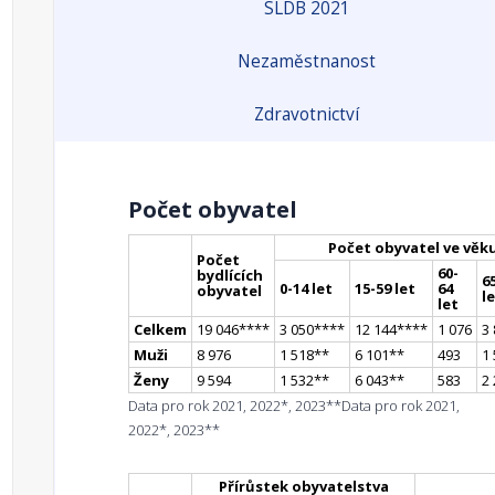
SLDB 2021
Nezaměstnanost
Zdravotnictví
Počet obyvatel
Počet obyvatel ve věk
Počet
60-
bydlících
65
0-14 let
15-59 let
64
obyvatel
l
let
Celkem
19 046
**
**
3 050
**
**
12 144
**
**
1 076
3
Muži
8 976
1 518
*
*
6 101
*
*
493
1
Ženy
9 594
1 532
*
*
6 043
*
*
583
2
Data pro rok 2021, 2022*, 2023**
Data pro rok 2021,
2022*, 2023**
Přírůstek obyvatelstva