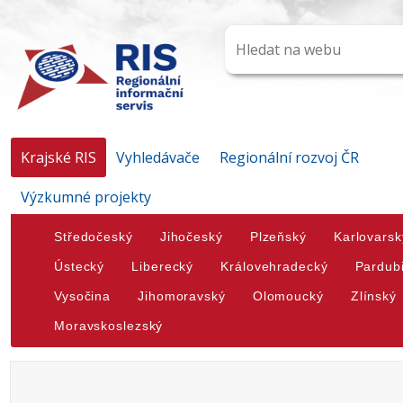
Krajské RIS
Vyhledávače
Regionální rozvoj ČR
Výzkumné projekty
Středočeský
Jihočeský
Plzeňský
Karlovarsk
Ústecký
Liberecký
Královehradecký
Pardub
Vysočina
Jihomoravský
Olomoucký
Zlínský
Moravskoslezský