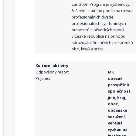
září 2003. Program je systémovým
řešením státního podílu na rozvoji
profesionálních divadel,
profesionálních symfonických
orchestrů a pěveckých sborů
v České republice na principu
sdružování finančních prostředků
obcí, krajů a státu.
Kulturní aktivity.
Odpovědný rezort:
MK
Příjemci:
obecně
prospěšná
společnost ,
jiné, kraj,
obec,
občanské
sdružení,
veřejná
výzkumná
instituce