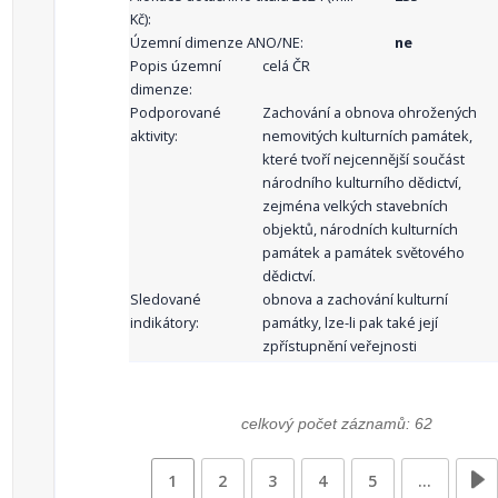
Kč):
Územní dimenze ANO/NE:
ne
Popis územní
celá ČR
dimenze:
Podporované
Zachování a obnova ohrožených
aktivity:
nemovitých kulturních památek,
které tvoří nejcennější součást
národního kulturního dědictví,
zejména velkých stavebních
objektů, národních kulturních
památek a památek světového
dědictví.
Sledované
obnova a zachování kulturní
indikátory:
památky, lze-li pak také její
zpřístupnění veřejnosti
celkový počet záznamů: 62
1
2
3
4
5
…