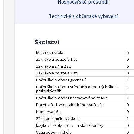
Hospodářské prostředí
Technické a občanské vybavení
Školství
Mateřská škola
6
Zákl.škola pouze s 1.st.
0
Zákl.škola s 1.a 2.st.
6
Zákl.škola pouze s 2.st.
0
Počet škol v oboru gymnázií
1
Počet škol v oboru středních odborných škol a
5
praktických šk
Počet škol v oboru nástavbového studia
1
Počet středisek praktického vyučování
0
Konzervatoře
0
Základní umělecká škola
1
Jazykové školy s právem stát. Zkoušky
0
Vyšší odborná škola
0