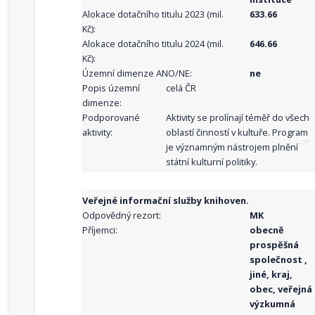
Alokace dotačního titulu 2023 (mil.
633.66
Kč):
Alokace dotačního titulu 2024 (mil.
646.66
Kč):
Územní dimenze ANO/NE:
ne
Popis územní
celá ČR
dimenze:
Podporované
Aktivity se prolínají téměř do všech
aktivity:
oblastí činností v kultuře. Program
je významným nástrojem plnění
státní kulturní politiky.
Veřejné informační služby knihoven.
Odpovědný rezort:
MK
Příjemci:
obecně
prospěšná
společnost ,
jiné, kraj,
obec, veřejná
výzkumná