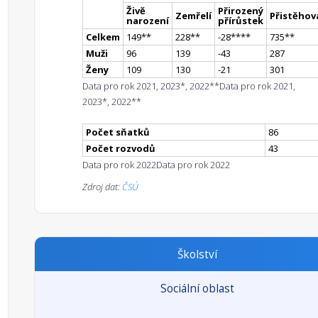
Živě
Přirozený
Zemřelí
Přistěhova
narození
přírůstek
Celkem
149
*
*
228
*
*
-28
**
**
735
*
*
Muži
96
139
-43
287
Ženy
109
130
-21
301
Data pro rok 2021, 2023*, 2022**
Data pro rok 2021,
2023*, 2022**
Počet sňatků
86
Počet rozvodů
43
Data pro rok 2022
Data pro rok 2022
Zdroj dat:
ČSÚ
Školství
Sociální oblast