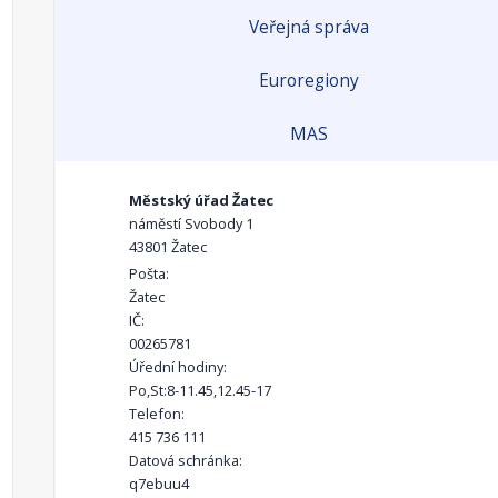
Veřejná správa
Euroregiony
MAS
Městský úřad Žatec
náměstí Svobody 1
43801 Žatec
Pošta:
Žatec
IČ:
00265781
Úřední hodiny:
Po,St:8-11.45,12.45-17
Telefon:
415 736 111
Datová schránka:
q7ebuu4