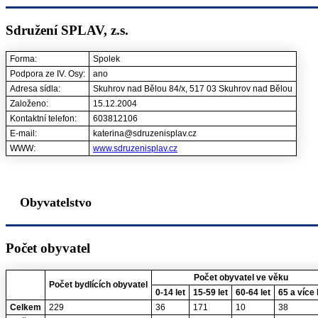
Sdružení SPLAV, z.s.
Forma:
Spolek
Podpora ze IV. Osy:
ano
Adresa sídla:
Skuhrov nad Bělou 84/x, 517 03 Skuhrov nad Bělou
Založeno:
15.12.2004
Kontaktní telefon:
603812106
E-mail:
katerina@sdruzenisplav.cz
WWW:
www.sdruzenisplav.cz
Obyvatelstvo
Počet obyvatel
Počet obyvatel ve věku
Počet bydlících obyvatel
0-14 let
15-59 let
60-64 let
65 a více 
Celkem
229
36
171
10
38