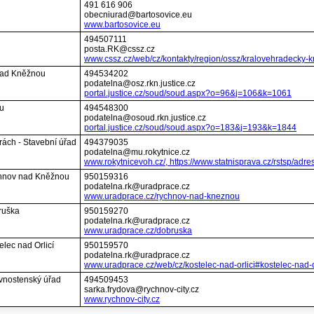
491 616 906
obecniurad@bartosovice.eu
www.bartosovice.eu
494507111
posta.RK@cssz.cz
www.cssz.cz/web/cz/kontakty/region/ossz/kralovehradecky-
 nad Kněžnou
494534202
podatelna@osz.rkn.justice.cz
portal.justice.cz/soud/soud.aspx?o=96&j=106&k=1061
u
494548300
podatelna@osoud.rkn.justice.cz
portal.justice.cz/soud/soud.aspx?o=183&j=193&k=1844
rách - Stavební úřad
494379035
podatelna@mu.rokytnice.cz
www.rokytnicevoh.cz/, https://www.statnisprava.cz/rstsp/adres
ychnov nad Kněžnou
950159316
podatelna.rk@uradprace.cz
www.uradprace.cz/rychnov-nad-kneznou
ruška
950159270
podatelna.rk@uradprace.cz
www.uradprace.cz/dobruska
elec nad Orlicí
950159570
podatelna.rk@uradprace.cz
www.uradprace.cz/web/cz/kostelec-nad-orlici#kostelec-nad-o
vnostenský úřad
494509453
sarka.frydova@rychnov-city.cz
www.rychnov-city.cz