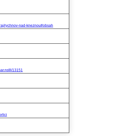
kraj/rychnov-nad-kneznou#obsah
ar.nsf/i/13151
rlici