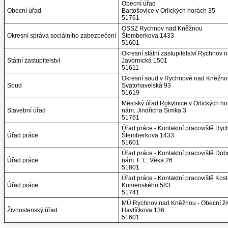
Obecní úřad
Obecní úřad
Bartošovice v Orlických horách 35
51761
OSSZ Rychnov nad Kněžnou
Okresní správa sociálního zabezpečení
Štemberkova 1433
51601
Okresní státní zastupitelství Rychnov
Státní zastupitelství
Javornická 1501
51611
Okresní soud v Rychnově nad Kněžno
Soud
Svatohavelská 93
51619
Městský úřad Rokytnice v Orlických ho
Stavební úřad
nám. Jindřicha Šimka 3
51761
Úřad práce - Kontaktní pracoviště R
Úřad práce
Štemberkova 1433
51601
Úřad práce - Kontaktní pracoviště Dob
Úřad práce
nám. F. L. Věka 26
51801
Úřad práce - Kontaktní pracoviště Kost
Úřad práce
Komenského 583
51741
MÚ Rychnov nad Kněžnou - Obecní ži
Živnostenský úřad
Havlíčkova 136
51601