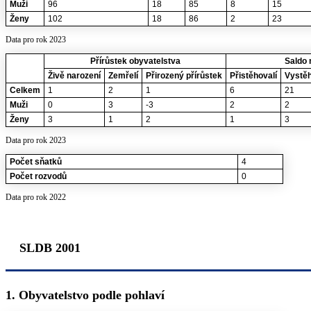
Muži
96
18
85
8
15
Ženy
102
18
86
2
23
Data pro rok 2023
Přírůstek obyvatelstva
Saldo 
Živě narození
Zemřelí
Přirozený přírůstek
Přistěhovalí
Vystěh
Celkem
1
2
1
6
21
Muži
0
3
-3
2
2
Ženy
3
1
2
1
3
Data pro rok 2023
Počet sňatků
4
Počet rozvodů
0
Data pro rok 2022
SLDB 2001
1. Obyvatelstvo podle pohlaví