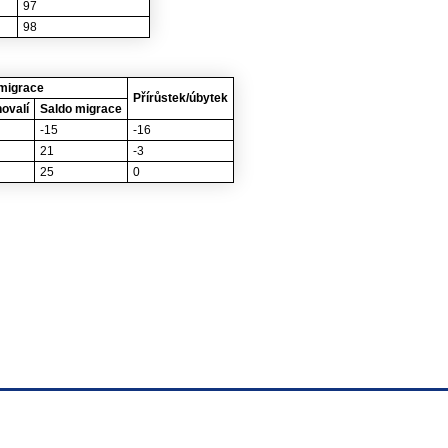
97
98
migrace
Přírůstek/úbytek
ovalí
Saldo migrace
-15
-16
21
-3
25
0