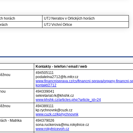
ch horách
UTJ Neratov v Orlických horách
orách
UTJ Vrchní Orlice
Kontakty - telefon / email / web
494505111
něžnou
podatelna2712@fs.mfcr.cz
www.financnisprava.cz/cs/financni-sprava/organy-financni-s
kontakt/2712
žnou
494339041
sekretariat.rk@khshk.cz
www.khshk.cz/articles.php?article_id=24
Kněžnou
494389111
kp.rychnovnk@cuzk.cz
www.cuzk.cz/kp/rychnovnk
rách - Matrika
494379026
sona.ruckerova@mu.rokytnice.cz
www.rokytnicevoh.cz