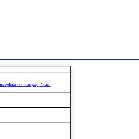
pravy/financni-urady/app/urad-