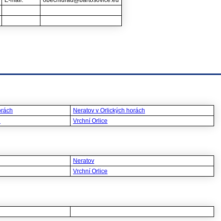
E-mail:
obecniurad@bartosovice.eu
orách
Neratov v Orlických horách
h
Vrchní Orlice
Neratov
Vrchní Orlice