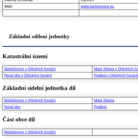
Datová schránka:
t3yb3z6
Web:
www.bartosovice.eu
Základní sdílení jednotky
Katastrální území
Bartošovice v Orlických horách
Malá Strana v Orlických h
Nová Ves v Orlických horách
Podlesí v Orlických horác
Základní sídelní jednotka díl
Bartošovice v Orlických horách
Malá Strana
Nová Ves
Podlesí
Část obce díl
Bartošovice v Orlických horách