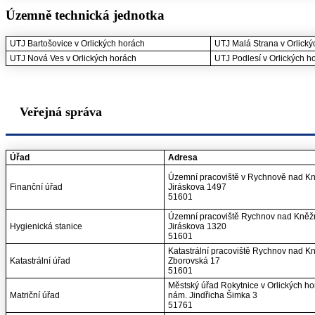
Územně technická jednotka
UTJ Bartošovice v Orlických horách
UTJ Malá Strana v Orlický
UTJ Nová Ves v Orlických horách
UTJ Podlesí v Orlických h
Veřejná správa
Úřad
Adresa
Územní pracoviště v Rychnově nad K
Finanční úřad
Jiráskova 1497
51601
Územní pracoviště Rychnov nad Kně
Hygienická stanice
Jiráskova 1320
51601
Katastrální pracoviště Rychnov nad 
Katastrální úřad
Zborovská 17
51601
Městský úřad Rokytnice v Orlických ho
Matriční úřad
nám. Jindřicha Šimka 3
51761