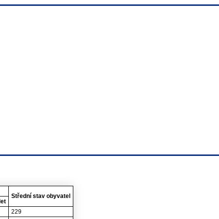
Střední stav obyvatel
let
229