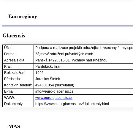
Euroregiony
Glacensis
Účel:
Podpora a realizace projektů odrážejících všechny formy sp
Forma:
Zájmové sdružení právnických osob
Adresa sídla:
Panská 1492, 516 01 Rychnov nad Kněžnou
Kraj:
Pardubický kraj
Rok založení:
1996
Předseda:
Jaroslav Štefek
Kontaktní telefon:
494531054 (sekretariat)
E-mail:
info@euro-glacensis.cz
WWW:
www.euro-glacensis.cz
Dokumenty:
https://www.euro-glacensis.cz/dokumenty.html
MAS