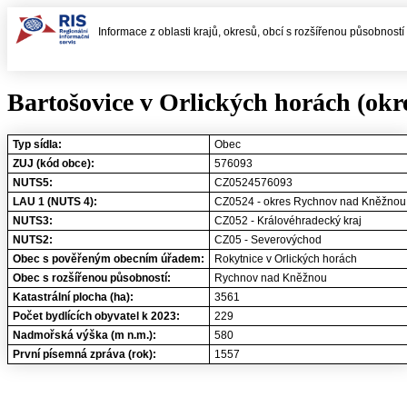
Informace z oblasti krajů, okresů, obcí s rozšířenou působnost
Bartošovice v Orlických horách (ok
Typ sídla:
Obec
ZUJ (kód obce):
576093
NUTS5:
CZ0524576093
LAU 1 (NUTS 4):
CZ0524 - okres Rychnov nad Kněžnou
NUTS3:
CZ052 - Královéhradecký kraj
NUTS2:
CZ05 - Severovýchod
Obec s pověřeným obecním úřadem:
Rokytnice v Orlických horách
Obec s rozšířenou působností:
Rychnov nad Kněžnou
Katastrální plocha (ha):
3561
Počet bydlících obyvatel k 2023:
229
Nadmořská výška (m n.m.):
580
První písemná zpráva (rok):
1557