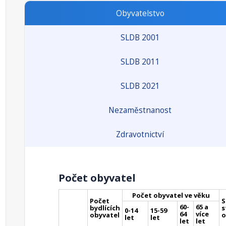
Obyvatelstvo
SLDB 2001
SLDB 2011
SLDB 2021
Nezaměstnanost
Zdravotnictví
Počet obyvatel
Počet obyvatel ve věku
Počet
S
60-
65 a
bydlících
s
0-14
15-59
64
více
obyvatel
o
let
let
let
let