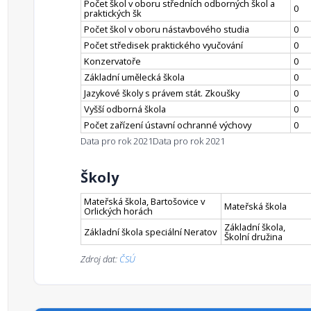
Počet škol v oboru středních odborných škol a
0
praktických šk
Počet škol v oboru nástavbového studia
0
Počet středisek praktického vyučování
0
Konzervatoře
0
Základní umělecká škola
0
Jazykové školy s právem stát. Zkoušky
0
Vyšší odborná škola
0
Počet zařízení ústavní ochranné výchovy
0
Data pro rok 2021
Data pro rok 2021
Školy
Mateřská škola, Bartošovice v
Mateřská škola
Orlických horách
Základní škola,
Základní škola speciální Neratov
Školní družina
Zdroj dat:
ČSÚ