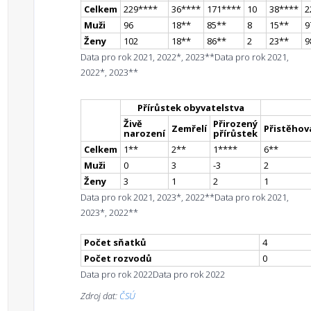
Celkem
229
**
**
36
**
**
171
**
**
10
38
**
**
2
Muži
96
18
*
*
85
*
*
8
15
*
*
9
Ženy
102
18
*
*
86
*
*
2
23
*
*
9
Data pro rok 2021, 2022*, 2023**
Data pro rok 2021,
2022*, 2023**
Přírůstek obyvatelstva
Živě
Přirozený
Zemřelí
Přistěhova
narození
přírůstek
Celkem
1
*
*
2
*
*
1
**
**
6
*
*
Muži
0
3
-3
2
Ženy
3
1
2
1
Data pro rok 2021, 2023*, 2022**
Data pro rok 2021,
2023*, 2022**
Počet sňatků
4
Počet rozvodů
0
Data pro rok 2022
Data pro rok 2022
Zdroj dat:
ČSÚ