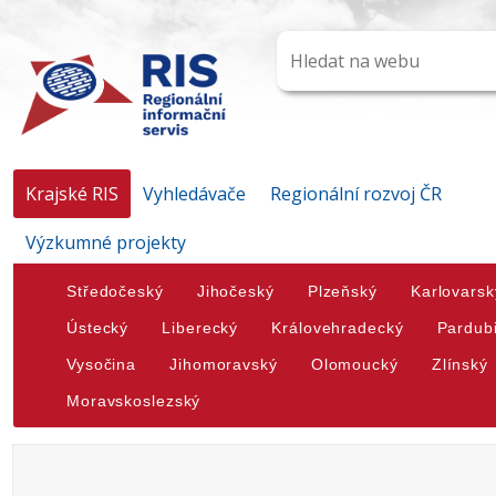
Krajské RIS
Vyhledávače
Regionální rozvoj ČR
Výzkumné projekty
Středočeský
Jihočeský
Plzeňský
Karlovarsk
Ústecký
Liberecký
Královehradecký
Pardub
Vysočina
Jihomoravský
Olomoucký
Zlínský
Moravskoslezský