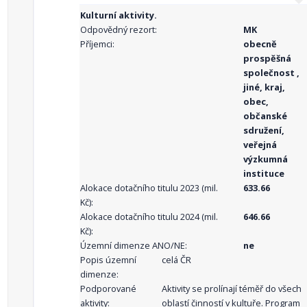
Kulturní aktivity.
Odpovědný rezort:
MK
Příjemci:
obecně
prospěšná
společnost ,
jiné, kraj,
obec,
občanské
sdružení,
veřejná
výzkumná
instituce
Alokace dotačního titulu 2023 (mil.
633.66
Kč):
Alokace dotačního titulu 2024 (mil.
646.66
Kč):
Územní dimenze ANO/NE:
ne
Popis územní
celá ČR
dimenze:
Podporované
Aktivity se prolínají téměř do všech
aktivity:
oblastí činností v kultuře. Program