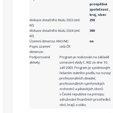
prospěšná
společnost ,
kraj, obec
Alokace dotačního titulu 2023 (mil.
250
Kč):
Alokace dotačního titulu 2024 (mil.
300
Kč):
Územní dimenze ANO/NE:
ne
Popis územní
celá ČR
dimenze:
Podporované
Program je realizován na základě
aktivity:
usnesení vlády č. 902 ze dne 10.
září 2003. Program je systémovým
řešením státního podílu na rozvoji
profesionálních divadel,
profesionálních symfonických
orchestrů a pěveckých sborů
v České republice na principu
sdružování finančních prostředků
obcí, krajů a státu.