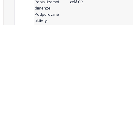
Popis územní
celá ČR
dimenze:
Podporované
aktivity:
celkový počet záznamů: 69
1
2
3
4
5
…
Zdroje dat
Český statistický úřad
Registr komunálních