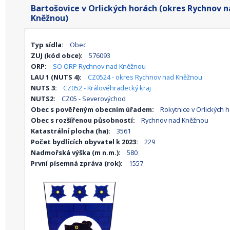
Bartošovice v Orlických horách (okres Rychnov 
Kněžnou)
Typ sídla:
Obec
ZUJ (kód obce):
576093
ORP:
SO ORP Rychnov nad Kněžnou
LAU 1 (NUTS 4):
CZ0524 - okres Rychnov nad Kněžnou
NUTS 3:
CZ052 - Královéhradecký kraj
NUTS2:
CZ05 - Severovýchod
Obec s pověřeným obecním úřadem:
Rokytnice v Orlických 
Obec s rozšířenou působností:
Rychnov nad Kněžnou
Katastrální plocha (ha):
3561
Počet bydlících obyvatel k 2023:
229
Nadmořská výška (m n.m.):
580
První písemná zpráva (rok):
1557