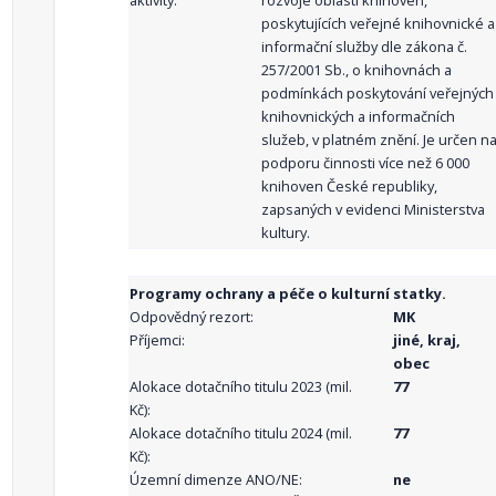
aktivity:
rozvoje oblasti knihoven,
poskytujících veřejné knihovnické a
informační služby dle zákona č.
257/2001 Sb., o knihovnách a
podmínkách poskytování veřejných
knihovnických a informačních
služeb, v platném znění. Je určen n
podporu činnosti více než 6 000
knihoven České republiky,
zapsaných v evidenci Ministerstva
kultury.
Programy ochrany a péče o kulturní statky.
Odpovědný rezort:
MK
Příjemci:
jiné, kraj,
obec
Alokace dotačního titulu 2023 (mil.
77
Kč):
Alokace dotačního titulu 2024 (mil.
77
Kč):
Územní dimenze ANO/NE:
ne