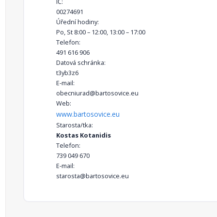
IČ:
00274691
Úřední hodiny:
Po, St 8:00 – 12:00, 13:00 – 17:00
Telefon:
491 616 906
Datová schránka:
t3yb3z6
E-mail:
obecniurad@bartosovice.eu
Web:
www.bartosovice.eu
Starosta/tka:
Kostas Kotanidis
Telefon:
739 049 670
E-mail:
starosta@bartosovice.eu