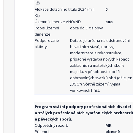
Kč):
Alokace dotačního titulu 2024 (mil.
0
Kč):
Územní dimenze ANO/NE:
ano
Popis územní
obce do 3. tis.obyv.
dimenze:
Podporované
Dotace je určena na odstraňování
aktivity:
havarijních stavů, opravy,
modernizace a rekonstrukce,
případně výstavba nových kapacit
základních a mateřských škol v
majetku v působnosti obcí či
dobrovolných svazků obcí (dále jen
„DSO“), včetně zázemí, vyjma
venkovních hřišť.
Program státní podpory profesionálních divadel
a stálých profesionálních symfonických orchestrů
a pěveckých sborů.
Odpovědný rezort:
MK
Příjemci:
obecně