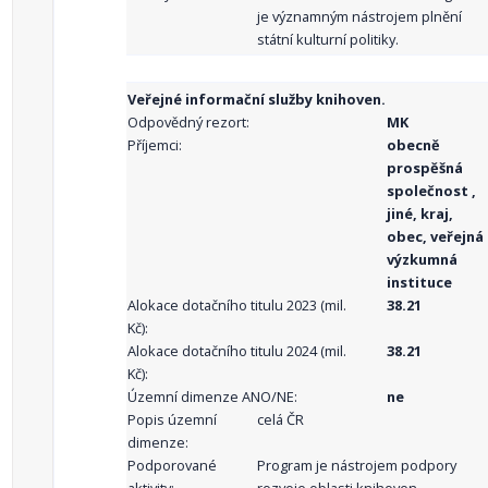
je významným nástrojem plnění
státní kulturní politiky.
Veřejné informační služby knihoven.
Odpovědný rezort:
MK
Příjemci:
obecně
prospěšná
společnost ,
jiné, kraj,
obec, veřejná
výzkumná
instituce
Alokace dotačního titulu 2023 (mil.
38.21
Kč):
Alokace dotačního titulu 2024 (mil.
38.21
Kč):
Územní dimenze ANO/NE:
ne
Popis územní
celá ČR
dimenze:
Podporované
Program je nástrojem podpory