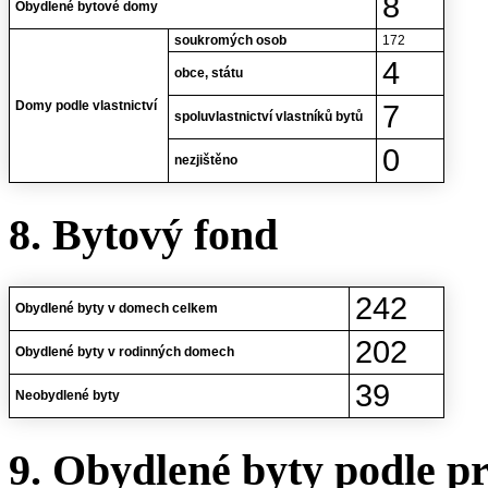
8
Obydlené bytové domy
soukromých osob
172
4
obce, státu
Domy podle vlastnictví
7
spoluvlastnictví vlastníků bytů
0
nezjištěno
8. Bytový fond
242
Obydlené byty v domech celkem
202
Obydlené byty v rodinných domech
39
Neobydlené byty
9. Obydlené byty podle p