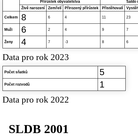
Přírůstek obyvatelstva
Saldo 
Živě narození
Zemřelí
Přirozený přírůstek
Přistěhovalí
Vystěh
8
Celkem
6
4
11
23
6
Muži
2
4
9
7
4
Ženy
7
-3
8
6
Data pro rok 2023
5
Počet sňatků
1
Počet rozvodů
Data pro rok 2022
SLDB 2001