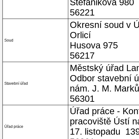
Štefánikova 980
56221
Okresní soud v Ú
Orlicí
Soud
Husova 975
56217
Městský úřad La
Odbor stavební 
Stavební úřad
nám. J. M. Marků
56301
Úřad práce - Kon
pracoviště Ústí n
Úřad práce
17. listopadu 13