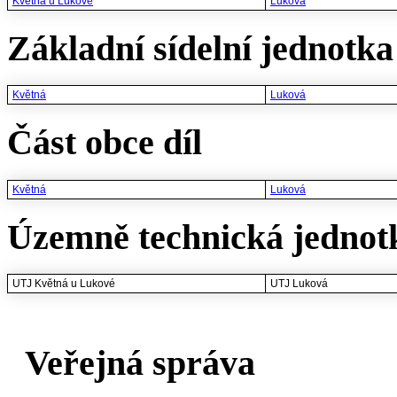
Květná u Lukové
Luková
Základní sídelní jednotka 
Květná
Luková
Část obce díl
Květná
Luková
Územně technická jednot
UTJ Květná u Lukové
UTJ Luková
Veřejná správa