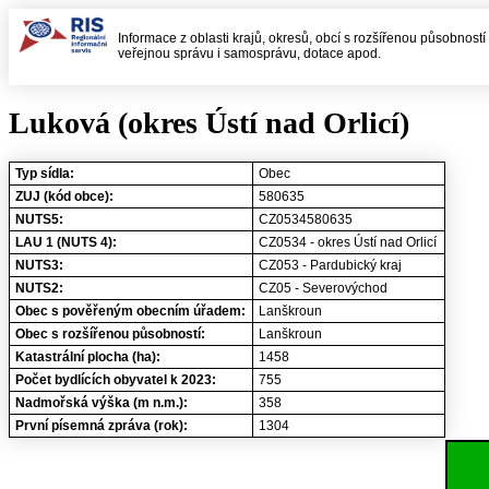
Informace z oblasti krajů, okresů, obcí s rozšířenou působností
veřejnou správu i samosprávu, dotace apod.
Luková (okres Ústí nad Orlicí)
Typ sídla:
Obec
ZUJ (kód obce):
580635
NUTS5:
CZ0534580635
LAU 1 (NUTS 4):
CZ0534 - okres Ústí nad Orlicí
NUTS3:
CZ053 - Pardubický kraj
NUTS2:
CZ05 - Severovýchod
Obec s pověřeným obecním úřadem:
Lanškroun
Obec s rozšířenou působností:
Lanškroun
Katastrální plocha (ha):
1458
Počet bydlících obyvatel k 2023:
755
Nadmořská výška (m n.m.):
358
První písemná zpráva (rok):
1304