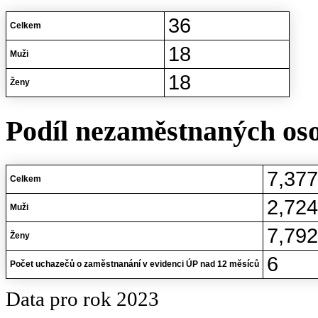
36
Celkem
18
Muži
18
Ženy
Podíl nezaměstnaných oso
7,37
Celkem
2,72
Muži
7,79
Ženy
6
Počet uchazečů o zaměstnanání v evidenci ÚP nad 12 měsíců
Data pro rok 2023