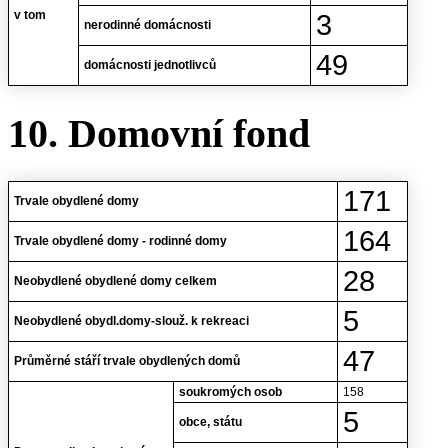
v tom
3
nerodinné domácnosti
49
domácnosti jednotlivců
10. Domovní fond
171
Trvale obydlené domy
164
Trvale obydlené domy - rodinné domy
28
Neobydlené obydlené domy celkem
5
Neobydlené obydl.domy-slouž. k rekreaci
47
Průměrné stáří trvale obydlených domů
soukromých osob
158
5
obce, státu