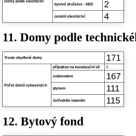
Domy podle vlastnictví
2
bytové družstvo - SBD
4
ostatní vlastnictví
11. Domy podle technické
171
Trvale obydlené domy
přípojkou na kanalizační síť
0
167
vodovodem
Počet domů vybavených
111
plynem
115
ústředním topením
12. Bytový fond