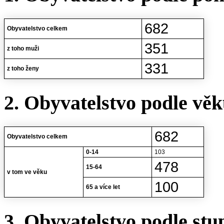
682
Obyvatelstvo celkem
351
z toho muži
331
z toho ženy
2. Obyvatelstvo podle vě
682
Obyvatelstvo celkem
0-14
103
478
15-64
v tom ve věku
100
65 a více let
3. Obyvatelstvo podle stu