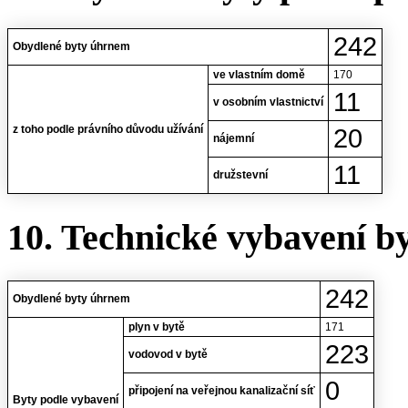
242
Obydlené byty úhrnem
ve vlastním domě
170
11
v osobním vlastnictví
z toho podle právního důvodu užívání
20
nájemní
11
družstevní
10. Technické vybavení b
242
Obydlené byty úhrnem
plyn v bytě
171
223
vodovod v bytě
0
připojení na veřejnou kanalizační síť
Byty podle vybavení