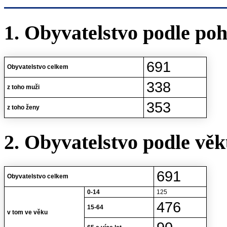
1. Obyvatelstvo podle poh
691
Obyvatelstvo celkem
338
z toho muži
353
z toho ženy
2. Obyvatelstvo podle vě
691
Obyvatelstvo celkem
0-14
125
476
15-64
v tom ve věku