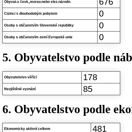
676
Obyvat.s česk.,morav.nebo slez.národn.
0
Cizinci s dlouhodobým pobytem
0
Osoby s občanstvím Slovenské republiky
0
Osoby s občanstvím zemí Evropské unie
5. Obyvatelstvo podle ná
178
Obyvatelstvo věřící
85
Nezjištěné vyznání
6. Obyvatelstvo podle eko
481
Ekonomicky aktivní celkem