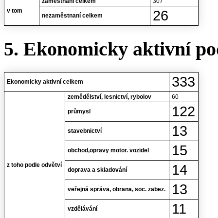
zaměstnaní celkem
307
v tom
26
nezaměstnaní celkem
5. Ekonomicky aktivní po
333
Ekonomicky aktivní celkem
zemědělství, lesnictví, rybolov
60
122
průmysl
13
stavebnictví
15
obchod,opravy motor. vozidel
z toho podle odvětví
14
doprava a skladování
13
veřejná správa, obrana, soc. zabez.
11
vzdělávání