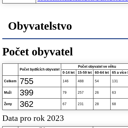
Obyvatelstvo
Počet obyvatel
Počet obyvatel ve věku
Počet bydlících obyvatel
0-14 let
15-59 let
60-64 let
65 a více 
755
Celkem
146
488
54
131
399
Muži
79
257
26
63
362
Ženy
67
231
28
68
Data pro rok 2023