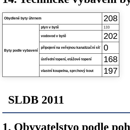
208
Obydlené byty úhrnem
plyn v bytě
133
202
vodovod v bytě
0
připojení na veřejnou kanalizační síť
Byty podle vybavení
168
ústřední topení, etážové topení
197
vlastní koupelna, sprchový kout
SLDB 2011
1. Obyvatelstvo podle poh