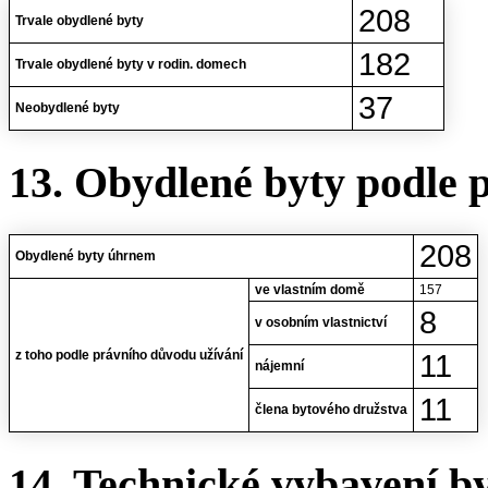
208
Trvale obydlené byty
182
Trvale obydlené byty v rodin. domech
37
Neobydlené byty
13. Obydlené byty podle 
208
Obydlené byty úhrnem
ve vlastním domě
157
8
v osobním vlastnictví
z toho podle právního důvodu užívání
11
nájemní
11
člena bytového družstva
14. Technické vybavení b