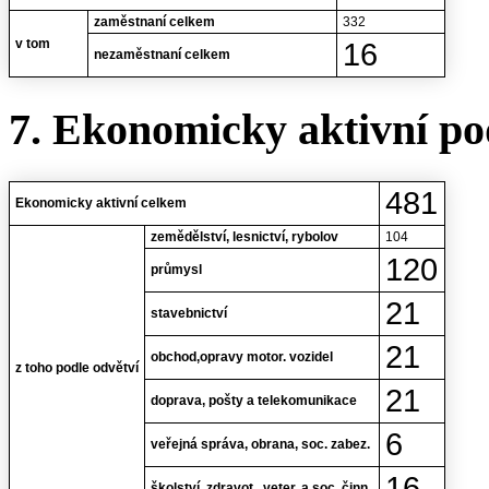
zaměstnaní celkem
332
v tom
16
nezaměstnaní celkem
7. Ekonomicky aktivní po
481
Ekonomicky aktivní celkem
zemědělství, lesnictví, rybolov
104
120
průmysl
21
stavebnictví
21
obchod,opravy motor. vozidel
z toho podle odvětví
21
doprava, pošty a telekomunikace
6
veřejná správa, obrana, soc. zabez.
16
školství, zdravot., veter. a soc. činn.