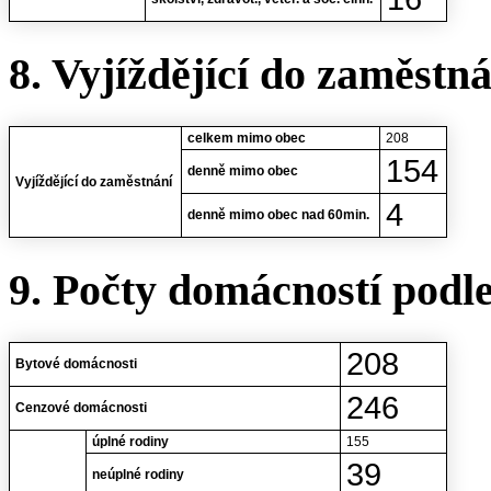
8. Vyjíždějící do zaměstn
celkem mimo obec
208
154
denně mimo obec
Vyjíždějící do zaměstnání
4
denně mimo obec nad 60min.
9. Počty domácností podl
208
Bytové domácnosti
246
Cenzové domácnosti
úplné rodiny
155
39
neúplné rodiny