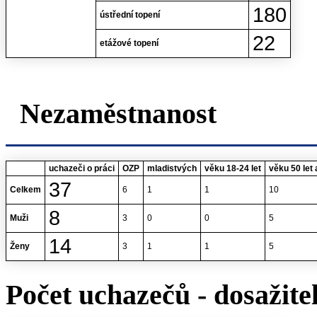
180
ústřední topení
22
etážové topení
Nezaměstnanost
uchazeči o práci
OZP
mladistvých
věku 18-24 let
věku 50 let 
37
Celkem
6
1
1
10
8
Muži
3
0
0
5
14
Ženy
3
1
1
5
Počet uchazečů - dosažite