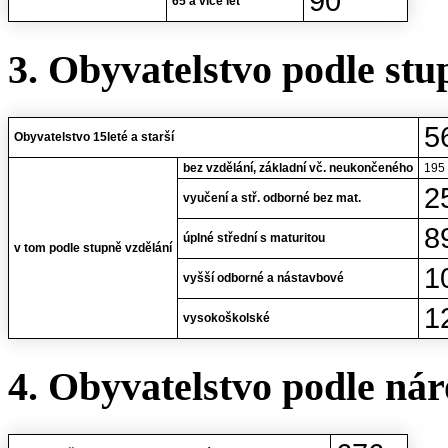
90
65 a více let
3. Obyvatelstvo podle stu
5
Obyvatelstvo 15leté a starší
bez vzdělání, základní vč. neukončeného
195
2
vyučení a stř. odborné bez mat.
8
úplné střední s maturitou
v tom podle stupně vzdělání
1
vyšší odborné a nástavbové
1
vysokoškolské
4. Obyvatelstvo podle nár