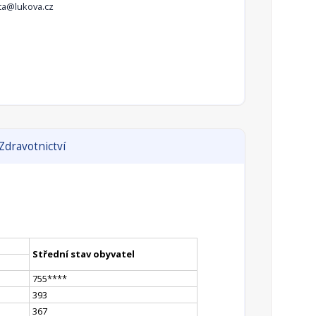
ta@lukova.cz
Zdravotnictví
Střední stav obyvatel
755
**
**
393
367