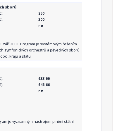
ch sborů.
):
250
):
300
ne
10. září 2003. Program je systémovým řešením
ních symfonických orchestrů a pěveckých sborů
bcí, krajů a státu.
):
633.66
):
646.66
ne
Program je významným nástrojem plnění státní