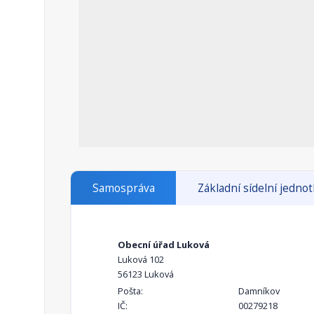
Samospráva
Základní sídelní jedno
Obecní úřad Luková
Luková 102
56123 Luková
Pošta:
Damníkov
IČ:
00279218