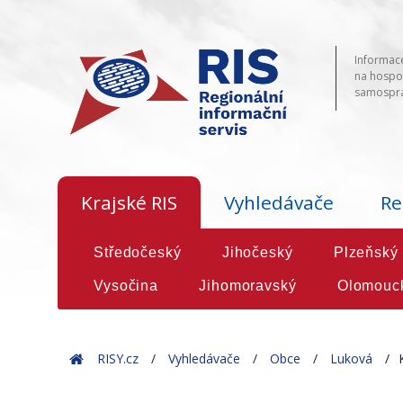
Informace
na hospod
samosprá
Krajské RIS
Vyhledávače
Re
Středočeský
Jihočeský
Plzeňský
Vysočina
Jihomoravský
Olomouc
Home
RISY.cz
Vyhledávače
Obce
Luková