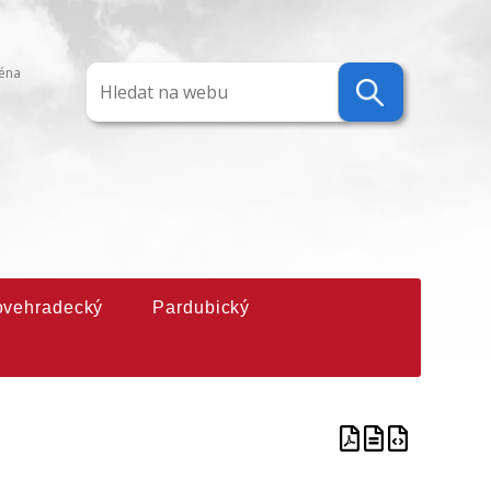
ména
ovehradecký
Pardubický