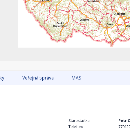
tky
Veřejná správa
MAS
Starosta/tka:
Petr C
Telefon:
77012