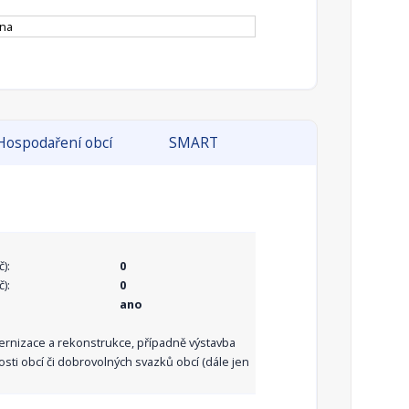
ina
Hospodaření obcí
SMART
):
0
):
0
ano
dernizace a rekonstrukce, případně výstavba
sti obcí či dobrovolných svazků obcí (dále jen