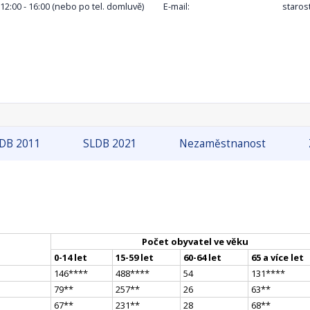
, 12:00 - 16:00 (nebo po tel. domluvě)
E-mail:
staros
DB 2011
SLDB 2021
Nezaměstnanost
Počet obyvatel ve věku
0-14 let
15-59 let
60-64 let
65 a více let
146
**
**
488
**
**
54
131
**
**
79
*
*
257
*
*
26
63
*
*
67
*
*
231
*
*
28
68
*
*