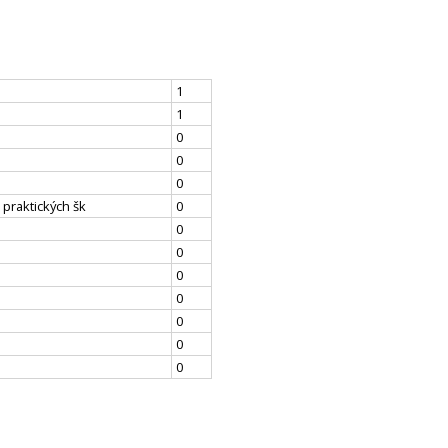
1
1
0
0
0
 praktických šk
0
0
0
0
0
0
0
0