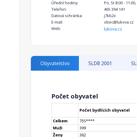
Úřední hodiny:
Po, St 8:00 - 11:00
Telefon:
465 394 141
Datová schránka:
j7kb2ii
E-mail:
obec@lukova.cz
Web:
lukova.cz
Obyvatelstvo
SLDB 2001
SL
Počet obyvatel
Počet bydlících obyvatel
Celkem
755
**
**
Muži
399
Ženy
362