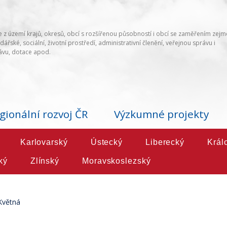
 z území krajů, okresů, obcí s rozšířenou působností i obcí se zaměřením zej
ářské, sociální, životní prostředí, administrativní členění, veřejnou správu i
vu, dotace apod.
gionální rozvoj ČR
Výzkumné projekty
Karlovarský
Ústecký
Liberecký
Král
ký
Zlínský
Moravskoslezský
Květná