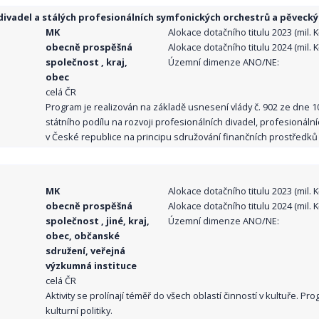
ivadel a stálých profesionálních symfonických orchestrů a pěvecký
MK
Alokace dotačního titulu 2023 (mil. Kč
obecně prospěšná
Alokace dotačního titulu 2024 (mil. Kč
společnost , kraj,
Územní dimenze ANO/NE:
obec
celá ČR
Program je realizován na základě usnesení vlády č. 902 ze dne 
státního podílu na rozvoji profesionálních divadel, profesionál
v České republice na principu sdružování finančních prostředků o
MK
Alokace dotačního titulu 2023 (mil. Kč
obecně prospěšná
Alokace dotačního titulu 2024 (mil. Kč
společnost , jiné, kraj,
Územní dimenze ANO/NE:
obec, občanské
sdružení, veřejná
výzkumná instituce
celá ČR
Aktivity se prolínají téměř do všech oblastí činností v kultuře. 
kulturní politiky.