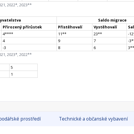
021, 2022*, 2023**
yvatelstva
Saldo migrace
Přirozený přírůstek
Přistěhovalí
Vystěhovalí
Sa
4
**
**
11
*
*
23
*
*
-12
4
9
7
-3
*
-3
8
6
3
*
021, 2023*, 2022**
5
1
odářské prostředí
Technické a občanské vybavení