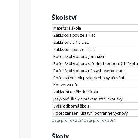
Školství
Mateřská škola
Zákl.škola pouze s 1.st.
Zákl.škola s 1.a 2.st.
Zákl.škola pouze s 2.st.
Počet škol v oboru gymnázií
Počet škol v oboru středních odborných škol a
Počet škol v oboru nástavbového studia
Počet středisek praktického vyučování
Konzervatoře
Základní umělecká škola
Jazykové školy s právem stát. Zkoušky
Vyšší odborná škola
Počet zařízení ústavní ochranné výchovy
Data pro rok 2021
Data pro rok 2021
Školy