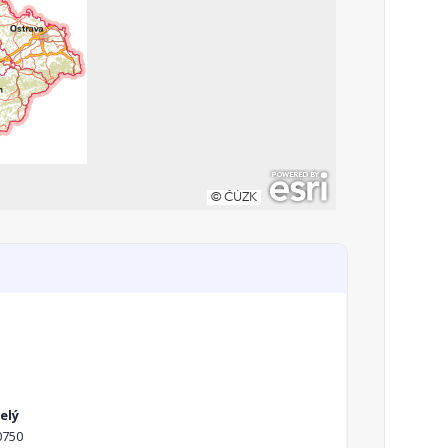
elý
0750