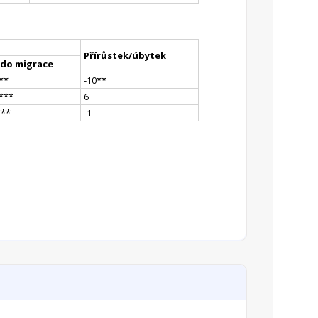
Přírůstek/úbytek
ldo migrace
*
*
-10
*
*
*
**
6
*
**
-1