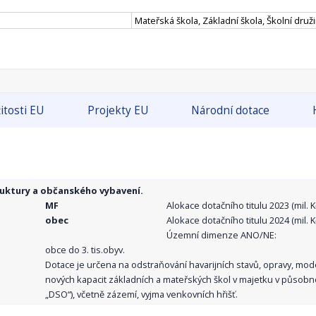
Mateřská škola, Základní škola, Školní druž
itosti EU
Projekty EU
Národní dotace
ruktury a občanského vybavení.
MF
Alokace dotačního titulu 2023 (mil. Kč
obec
Alokace dotačního titulu 2024 (mil. Kč
Územní dimenze ANO/NE:
obce do 3. tis.obyv.
Dotace je určena na odstraňování havarijních stavů, opravy, mo
nových kapacit základních a mateřských škol v majetku v působno
„DSO“), včetně zázemí, vyjma venkovních hřišť.