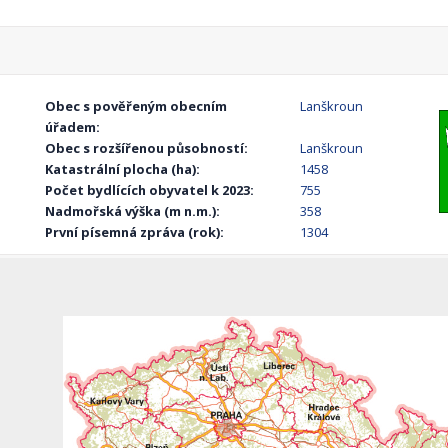
Obec s pověřeným obecním
Lanškroun
úřadem:
Obec s rozšířenou působností:
Lanškroun
Katastrální plocha (ha):
1458
Počet bydlících obyvatel k 2023:
755
Nadmořská výška (m n.m.):
358
První písemná zpráva (rok):
1304