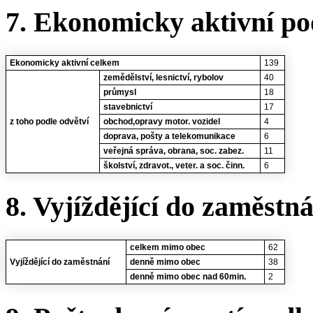
7. Ekonomicky aktivní po
Ekonomicky aktivní celkem
139
zemědělství, lesnictví, rybolov
40
průmysl
18
stavebnictví
17
z toho podle odvětví
obchod,opravy motor. vozidel
4
doprava, pošty a telekomunikace
6
veřejná správa, obrana, soc. zabez.
11
školství, zdravot., veter. a soc. činn.
6
8. Vyjíždějící do zaměstn
celkem mimo obec
62
Vyjíždějící do zaměstnání
denně mimo obec
38
denně mimo obec nad 60min.
2