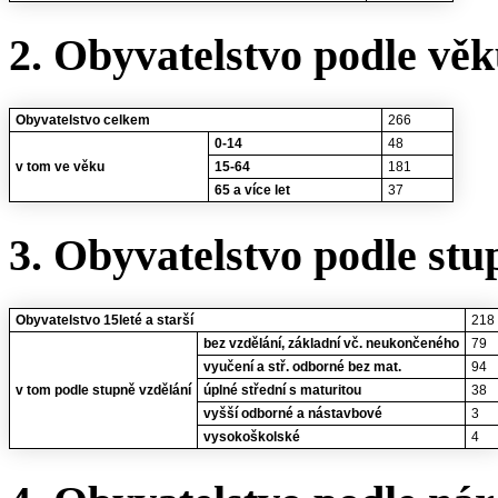
2. Obyvatelstvo podle vě
Obyvatelstvo celkem
266
0-14
48
v tom ve věku
15-64
181
65 a více let
37
3. Obyvatelstvo podle stu
Obyvatelstvo 15leté a starší
218
bez vzdělání, základní vč. neukončeného
79
vyučení a stř. odborné bez mat.
94
v tom podle stupně vzdělání
úplné střední s maturitou
38
vyšší odborné a nástavbové
3
vysokoškolské
4