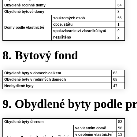
Obydlené rodinné domy
64
Obydlené bytové domy
3
soukromých osob
56
obce, státu
1
Domy podle vlastnictví
spoluvlastnictví vlastníků bytů
9
nezjištěno
2
8. Bytový fond
Obydlené byty v domech celkem
83
Obydlené byty v rodinných domech
68
Neobydlené byty
47
9. Obydlené byty podle p
Obydlené byty úhrnem
83
ve vlastním domě
58
v osobním vlastnictví
13