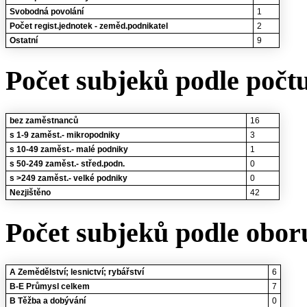
Svobodná povolání
1
Počet regist.jednotek - zeměd.podnikatel
2
Ostatní
9
Počet subjeků podle počt
bez zaměstnanců
16
s 1-9 zaměst.- mikropodniky
3
s 10-49 zaměst.- malé podniky
1
s 50-249 zaměst.- střed.podn.
0
s >249 zaměst.- velké podniky
0
Nezjištěno
42
Počet subjeků podle oboru
A Zemědělství; lesnictví; rybářství
6
B-E Průmysl celkem
7
B Těžba a dobývání
0