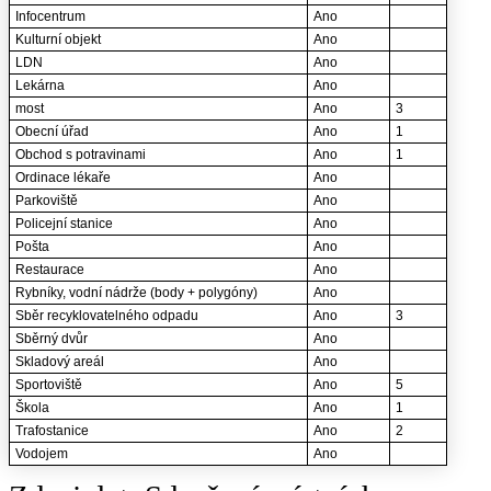
Infocentrum
Ano
Kulturní objekt
Ano
LDN
Ano
Lekárna
Ano
most
Ano
3
Obecní úřad
Ano
1
Obchod s potravinami
Ano
1
Ordinace lékaře
Ano
Parkoviště
Ano
Policejní stanice
Ano
Pošta
Ano
Restaurace
Ano
Rybníky, vodní nádrže (body + polygóny)
Ano
Sběr recyklovatelného odpadu
Ano
3
Sběrný dvůr
Ano
Skladový areál
Ano
Sportoviště
Ano
5
Škola
Ano
1
Trafostanice
Ano
2
Vodojem
Ano