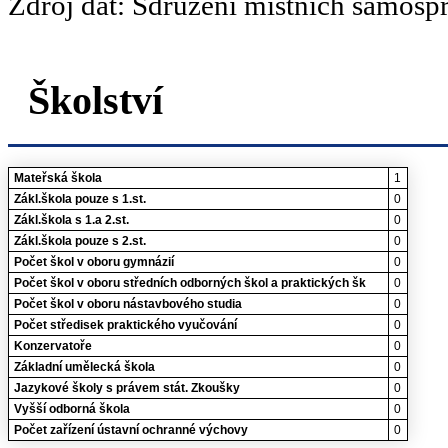
Zdroj dat: Sdružení místních samosp
Školství
Mateřská škola
1
Zákl.škola pouze s 1.st.
0
Zákl.škola s 1.a 2.st.
0
Zákl.škola pouze s 2.st.
0
Počet škol v oboru gymnázií
0
Počet škol v oboru středních odborných škol a praktických šk
0
Počet škol v oboru nástavbového studia
0
Počet středisek praktického vyučování
0
Konzervatoře
0
Základní umělecká škola
0
Jazykové školy s právem stát. Zkoušky
0
Vyšší odborná škola
0
Počet zařízení ústavní ochranné výchovy
0