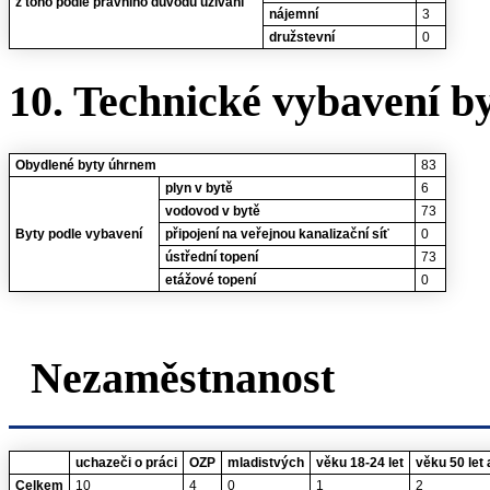
z toho podle právního důvodu užívání
nájemní
3
družstevní
0
10. Technické vybavení b
Obydlené byty úhrnem
83
plyn v bytě
6
vodovod v bytě
73
Byty podle vybavení
připojení na veřejnou kanalizační síť
0
ústřední topení
73
etážové topení
0
Nezaměstnanost
uchazeči o práci
OZP
mladistvých
věku 18-24 let
věku 50 let 
Celkem
10
4
0
1
2