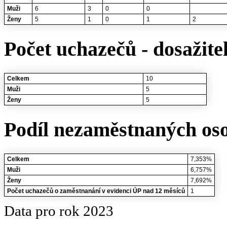
Muži
6
3
0
0
Ženy
5
1
0
1
2
Počet uchazečů - dosažite
Celkem
10
Muži
5
Ženy
5
Podíl nezaměstnaných oso
Celkem
7,353%
Muži
6,757%
Ženy
7,692%
Počet uchazečů o zaměstnanání v evidenci ÚP nad 12 měsíců
1
Data pro rok 2023