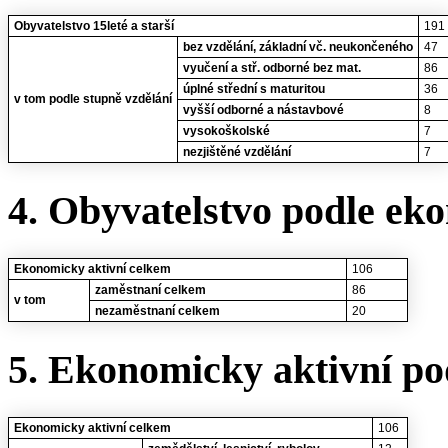
Obyvatelstvo 15leté a starší
191
bez vzdělání, základní vč. neukončeného
47
vyučení a stř. odborné bez mat.
86
úplné střední s maturitou
36
v tom podle stupně vzdělání
vyšší odborné a nástavbové
8
vysokoškolské
7
nezjištěné vzdělání
7
4. Obyvatelstvo podle eko
Ekonomicky aktivní celkem
106
zaměstnaní celkem
86
v tom
nezaměstnaní celkem
20
5. Ekonomicky aktivní po
Ekonomicky aktivní celkem
106