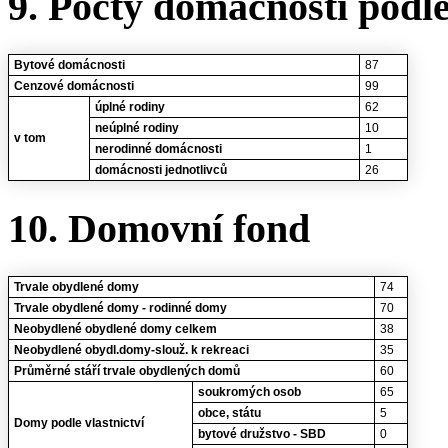
9. Počty domácností podl
Bytové domácnosti
87
Cenzové domácnosti
99
úplné rodiny
62
neúplné rodiny
10
v tom
nerodinné domácnosti
1
domácnosti jednotlivců
26
10. Domovní fond
Trvale obydlené domy
74
Trvale obydlené domy - rodinné domy
70
Neobydlené obydlené domy celkem
38
Neobydlené obydl.domy-slouž. k rekreaci
35
Průměrné stáří trvale obydlených domů
60
soukromých osob
65
obce, státu
5
Domy podle vlastnictví
bytové družstvo - SBD
0