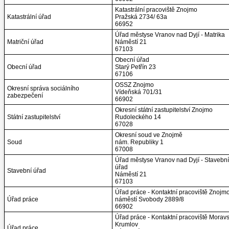
Katastrální pracoviště Znojmo
Katastrální úřad
Pražská 2734/ 63a
66952
Úřad městyse Vranov nad Dyjí - Matrika
Matriční úřad
Náměstí 21
67103
Obecní úřad
Obecní úřad
Starý Petřín 23
67106
OSSZ Znojmo
Okresní správa sociálního
Vídeňská 701/31
zabezpečení
66902
Okresní státní zastupitelství Znojmo
Státní zastupitelství
Rudoleckého 14
67028
Okresní soud ve Znojmě
Soud
nám. Republiky 1
67008
Úřad městyse Vranov nad Dyjí - Stavební
úřad
Stavební úřad
Náměstí 21
67103
Úřad práce - Kontaktní pracoviště Znojm
Úřad práce
náměstí Svobody 2889/8
66902
Úřad práce - Kontaktní pracoviště Morav
Krumlov
Úřad práce