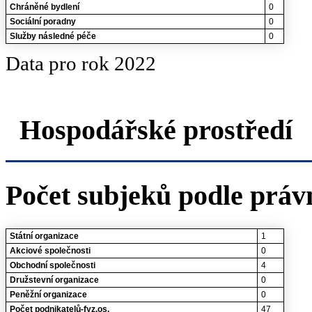
Chráněné bydlení
0
Sociální poradny
0
Služby následné péče
0
Data pro rok 2022
Hospodářské prostředí
Počet subjeků podle práv
Státní organizace
1
Akciové společnosti
0
Obchodní společnosti
4
Družstevní organizace
0
Peněžní organizace
0
Počet podnikatelů-fyz.os.
47