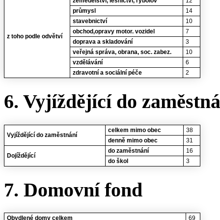
zemědělství, lesnictví, rybolov
12
průmysl
14
stavebnictví
10
obchod,opravy motor. vozidel
7
z toho podle odvětví
doprava a skladování
3
veřejná správa, obrana, soc. zabez.
10
vzdělávání
6
zdravotní a sociální péče
2
6. Vyjíždějící do zaměstn
celkem mimo obec
38
Vyjíždějící do zaměstnání
denně mimo obec
31
do zaměstnání
16
Dojíždějící
do škol
3
7. Domovní fond
Obydlené domy celkem
69