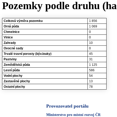
Pozemky podle druhu (ha
Celková výměra pozemku
1 856
Orná půda
1 069
Chmelnice
0
Vinice
0
Zahrady
10
Ovocné sady
0
Trvalé travní porosty (býv.louky)
45
Pastviny
31
Zemědělská půda
1 125
Lesní půda
586
Vodní plochy
54
Zastavěné plochy
13
Ostatní plochy
78
Provozovatel portálu
Ministerstvo pro místní rozvoj ČR