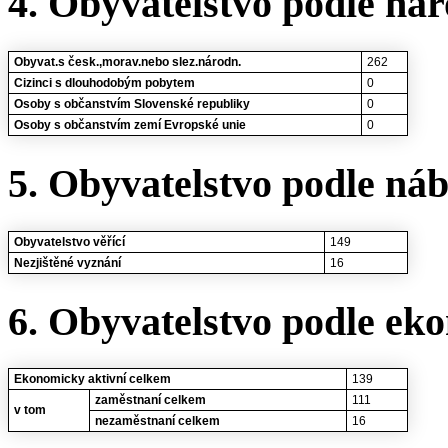
4. Obyvatelstvo podle nár
Obyvat.s česk.,morav.nebo slez.národn.
262
Cizinci s dlouhodobým pobytem
0
Osoby s občanstvím Slovenské republiky
0
Osoby s občanstvím zemí Evropské unie
0
5. Obyvatelstvo podle ná
Obyvatelstvo věřící
149
Nezjištěné vyznání
16
6. Obyvatelstvo podle eko
Ekonomicky aktivní celkem
139
zaměstnaní celkem
111
v tom
nezaměstnaní celkem
16