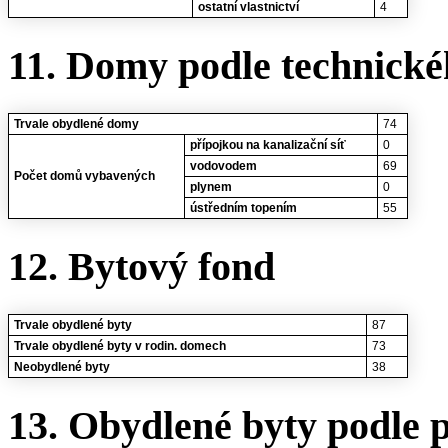
ostatní vlastnictví
4
11. Domy podle technické
Trvale obydlené domy
74
přípojkou na kanalizační síť
0
vodovodem
69
Počet domů vybavených
plynem
0
ústředním topením
55
12. Bytový fond
Trvale obydlené byty
87
Trvale obydlené byty v rodin. domech
73
Neobydlené byty
38
13. Obydlené byty podle 