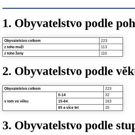
1. Obyvatelstvo podle poh
Obyvatelstvo celkem
223
z toho muži
113
z toho ženy
110
2. Obyvatelstvo podle vě
Obyvatelstvo celkem
223
0-14
32
v tom ve věku
15-64
163
65 a více let
25
3. Obyvatelstvo podle stu