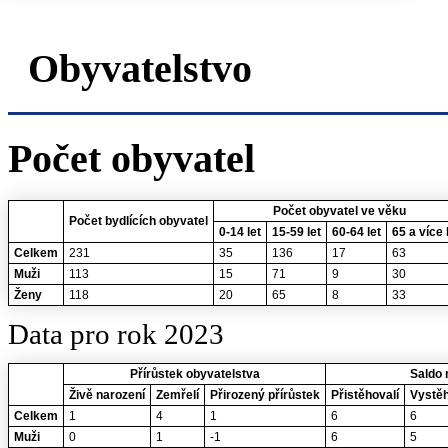
Obyvatelstvo
Počet obyvatel
Počet obyvatel ve věku
Počet bydlících obyvatel
0-14 let
15-59 let
60-64 let
65 a více 
Celkem
231
35
136
17
63
Muži
113
15
71
9
30
Ženy
118
20
65
8
33
Data pro rok 2023
Přírůstek obyvatelstva
Saldo 
Živě narození
Zemřelí
Přirozený přírůstek
Přistěhovalí
Vystěh
Celkem
1
4
1
6
6
Muži
0
1
-1
6
5