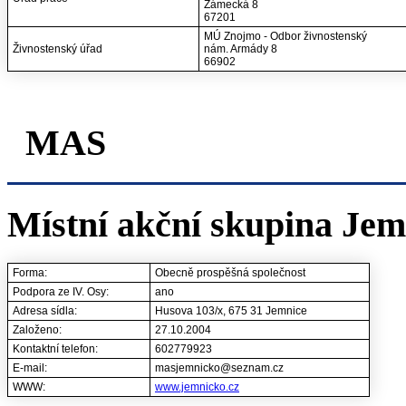
Zámecká 8
67201
MÚ Znojmo - Odbor živnostenský
Živnostenský úřad
nám. Armády 8
66902
MAS
Místní akční skupina Jemn
Forma:
Obecně prospěšná společnost
Podpora ze IV. Osy:
ano
Adresa sídla:
Husova 103/x, 675 31 Jemnice
Založeno:
27.10.2004
Kontaktní telefon:
602779923
E-mail:
masjemnicko@seznam.cz
WWW:
www.jemnicko.cz