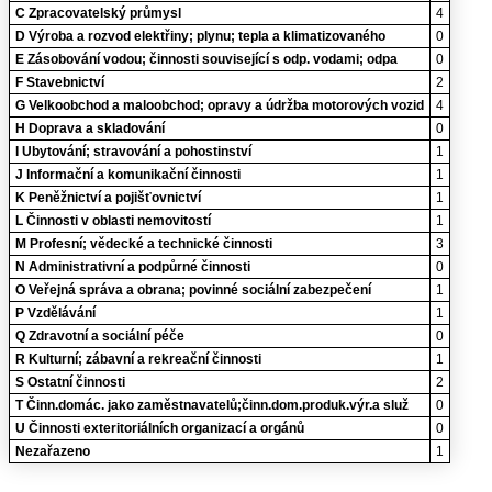
C Zpracovatelský průmysl
4
D Výroba a rozvod elektřiny; plynu; tepla a klimatizovaného
0
E Zásobování vodou; činnosti související s odp. vodami; odpa
0
F Stavebnictví
2
G Velkoobchod a maloobchod; opravy a údržba motorových vozid
4
H Doprava a skladování
0
I Ubytování; stravování a pohostinství
1
J Informační a komunikační činnosti
1
K Peněžnictví a pojišťovnictví
1
L Činnosti v oblasti nemovitostí
1
M Profesní; vědecké a technické činnosti
3
N Administrativní a podpůrné činnosti
0
O Veřejná správa a obrana; povinné sociální zabezpečení
1
P Vzdělávání
1
Q Zdravotní a sociální péče
0
R Kulturní; zábavní a rekreační činnosti
1
S Ostatní činnosti
2
T Činn.domác. jako zaměstnavatelů;činn.dom.produk.výr.a služ
0
U Činnosti exteritoriálních organizací a orgánů
0
Nezařazeno
1