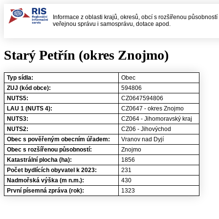
Informace z oblasti krajů, okresů, obcí s rozšířenou působností
veřejnou správu i samosprávu, dotace apod.
Starý Petřín (okres Znojmo)
Typ sídla:
Obec
ZUJ (kód obce):
594806
NUTS5:
CZ0647594806
LAU 1 (NUTS 4):
CZ0647 - okres Znojmo
NUTS3:
CZ064 - Jihomoravský kraj
NUTS2:
CZ06 - Jihovýchod
Obec s pověřeným obecním úřadem:
Vranov nad Dyjí
Obec s rozšířenou působností:
Znojmo
Katastrální plocha (ha):
1856
Počet bydlících obyvatel k 2023:
231
Nadmořská výška (m n.m.):
430
První písemná zpráva (rok):
1323