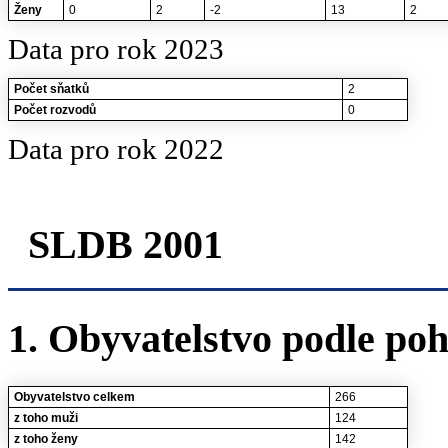
Ženy
0
2
-2
13
2
Data pro rok 2023
Počet sňatků
2
Počet rozvodů
0
Data pro rok 2022
SLDB 2001
1. Obyvatelstvo podle poh
Obyvatelstvo celkem
266
z toho muži
124
z toho ženy
142