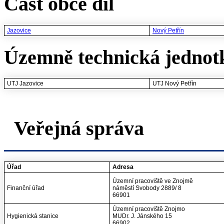
Část obce díl
Jazovice
Nový Petřín
Územně technická jednot
UTJ Jazovice
UTJ Nový Petřín
Veřejná správa
Úřad
Adresa
Územní pracoviště ve Znojmě
Finanční úřad
náměstí Svobody 2889/ 8
66901
Územní pracoviště Znojmo
Hygienická stanice
MUDr. J. Jánského 15
66902