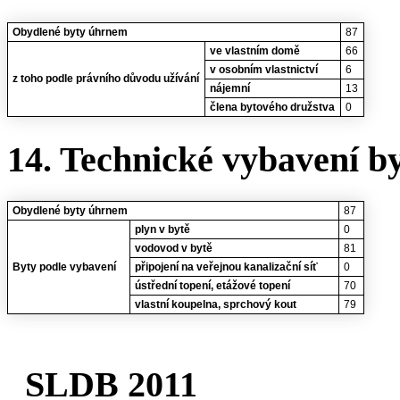
Obydlené byty úhrnem
87
ve vlastním domě
66
v osobním vlastnictví
6
z toho podle právního důvodu užívání
nájemní
13
člena bytového družstva
0
14. Technické vybavení b
Obydlené byty úhrnem
87
plyn v bytě
0
vodovod v bytě
81
Byty podle vybavení
připojení na veřejnou kanalizační síť
0
ústřední topení, etážové topení
70
vlastní koupelna, sprchový kout
79
SLDB 2011