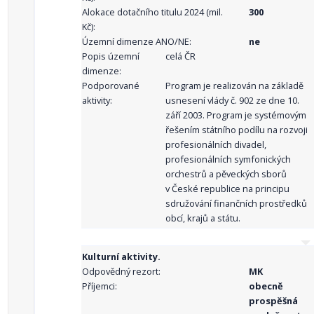
Alokace dotačního titulu 2024 (mil.
300
Kč):
Územní dimenze ANO/NE:
ne
Popis územní
celá ČR
dimenze:
Podporované
Program je realizován na základě
aktivity:
usnesení vlády č. 902 ze dne 10.
září 2003. Program je systémovým
řešením státního podílu na rozvoji
profesionálních divadel,
profesionálních symfonických
orchestrů a pěveckých sborů
v České republice na principu
sdružování finančních prostředků
obcí, krajů a státu.
Kulturní aktivity.
Odpovědný rezort:
MK
Příjemci:
obecně
prospěšná