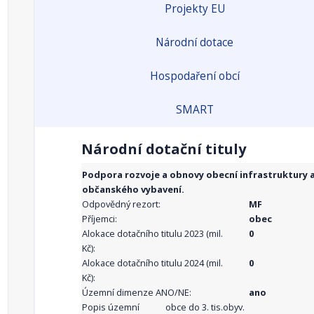
Projekty EU
Národní dotace
Hospodaření obcí
SMART
Národní dotační tituly
Podpora rozvoje a obnovy obecní infrastruktury 
občanského vybavení.
Odpovědný rezort:
MF
Příjemci:
obec
Alokace dotačního titulu 2023 (mil.
0
Kč):
Alokace dotačního titulu 2024 (mil.
0
Kč):
Územní dimenze ANO/NE:
ano
Popis územní
obce do 3. tis.obyv.