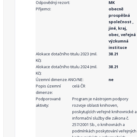
Odpovědný rezort:
MK
Příjemci:
obecně
prospěšná
společnost ,
jiné, kraj,
obec, veřejná
výzkumná
instituce
Alokace dotačního titulu 2023 (mil.
38.21
Kč):
Alokace dotačního titulu 2024 (mil.
38.21
Kč):
Územní dimenze ANO/NE:
ne
Popis územní
celá ČR
dimenze:
Podporované
Program je nástrojem podpory
aktivity:
rozvoje oblasti knihoven,
poskytujících veřejné knihovnické a
informační služby dle zákona č.
257/2001 Sb., o knihovnách a
podmínkách poskytování veřejných