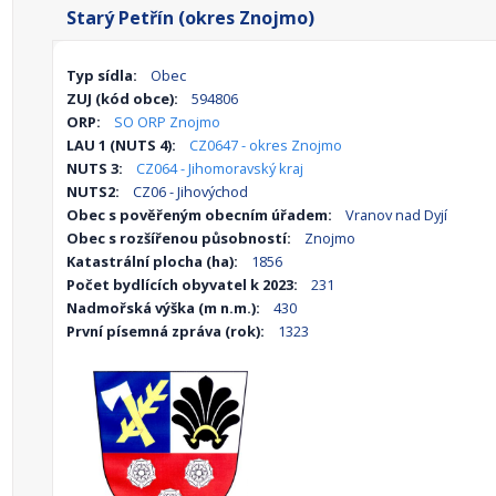
Starý Petřín (okres Znojmo)
Typ sídla:
Obec
ZUJ (kód obce):
594806
ORP:
SO ORP Znojmo
LAU 1 (NUTS 4):
CZ0647 - okres Znojmo
NUTS 3:
CZ064 - Jihomoravský kraj
NUTS2:
CZ06 - Jihovýchod
Obec s pověřeným obecním úřadem:
Vranov nad Dyjí
Obec s rozšířenou působností:
Znojmo
Katastrální plocha (ha):
1856
Počet bydlících obyvatel k 2023:
231
Nadmořská výška (m n.m.):
430
První písemná zpráva (rok):
1323