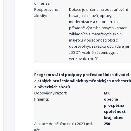
dimenze:
Podporované
Dotace je určena na odstraňování
aktivity:
havarijních stavů, opravy,
modernizace a rekonstrukce,
případně výstavba nových kapacit
základních a mateřských škol v
majetku v působnosti obcí či
dobrovolných svazků obcí (dále jen
„DSO“), včetně zázemí, vyjma
venkovních hřišť.
Program státní podpory profesionálních divadel
a stálých profesionálních symfonických orchestrů
a pěveckých sborů.
Odpovědný rezort:
MK
Příjemci:
obecně
prospěšná
společnost ,
kraj, obec
Alokace dotačního titulu 2023 (mil.
250
Kč):