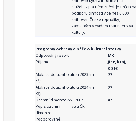
knihovnických a informačních
služeb, v platném znění. Je určen n
podporu činnosti více než 6 000
knihoven České republiky,
zapsaných v evidenci Ministerstva
kultury.
Programy ochrany a péče o kulturní statky.
Odpovědný rezort:
MK
Příjemci:
jiné, kraj,
obec
Alokace dotačního titulu 2023 (mil.
77
Kč):
Alokace dotačního titulu 2024 (mil.
77
Kč):
Územní dimenze ANO/NE:
ne
Popis územní
celá ČR
dimenze:
Podporované
aktivity: