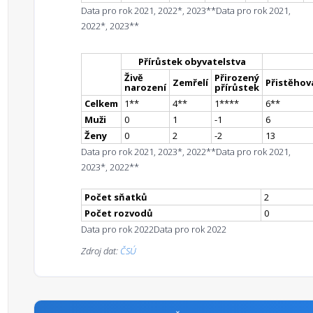
Data pro rok 2021, 2022*, 2023**
Data pro rok 2021,
2022*, 2023**
Přírůstek obyvatelstva
Živě
Přirozený
Zemřelí
Přistěhova
narození
přírůstek
Celkem
1
*
*
4
*
*
1
**
**
6
*
*
Muži
0
1
-1
6
Ženy
0
2
-2
13
Data pro rok 2021, 2023*, 2022**
Data pro rok 2021,
2023*, 2022**
Počet sňatků
2
Počet rozvodů
0
Data pro rok 2022
Data pro rok 2022
Zdroj dat:
ČSÚ