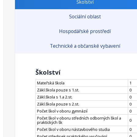
Školství
Sociální oblast
Hospodářské prostředí
Technické a občanské vybavení
Školství
Mateřská škola
1
Zákl.škola pouze s 1.st.
0
Zákl.škola s 1.a 2.st.
0
Zákl.škola pouze s 2.st.
0
Počet škol v oboru gymnázií
0
Počet škol v oboru středních odborných škol a
0
praktických šk
Počet škol v oboru nástavbového studia
0
Počet středisek praktického vyučování
0