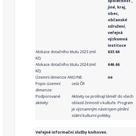
společnost ,
jiné, kraj,
obec,
občanské
sdružení,
veřejná
výzkumná
instituce
Alokace dotačního titulu 2023 (mil.
633.66
Kč):
Alokace dotačního titulu 2024 (mil.
646.66
Kč):
Územní dimenze ANO/NE:
ne
Popis územní
celá ČR
dimenze:
Podporované
Aktivity se prolínají téměř do všech
aktivity:
oblastí činností v kultuře. Program
je významným nástrojem plnění
státní kulturní politiky.
Veřejné informační služby knihoven.