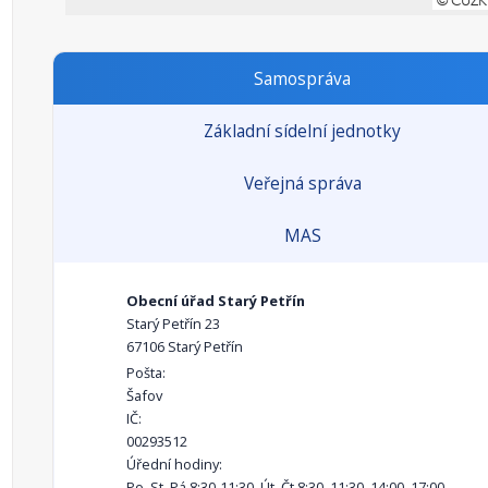
Samospráva
Základní sídelní jednotky
Veřejná správa
MAS
Obecní úřad Starý Petřín
Starý Petřín 23
67106 Starý Petřín
Pošta:
Šafov
IČ:
00293512
Úřední hodiny:
Po, St, Pá 8:30-11:30, Út, Čt 8:30–11:30, 14:00–17:00