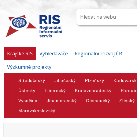
Krajské RIS
Vyhledávače
Regionální rozvoj ČR
Výzkumné projekty
Středočeský
Jihočeský
Plzeňský
Karlovarsk
Ústecký
Liberecký
Královehradecký
Pardub
Vysočina
Jihomoravský
Olomoucký
Zlínský
Moravskoslezský