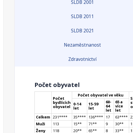
SLDB 2001
SLDB 2011
SLDB 2021
Nezaměstnanost
Zdravotnictví
Počet obyvatel
Počet obyvatel ve věku
Počet
S
60-
65 a
bydlících
s
0-14
15-59
64
více
obyvatel
o
let
let
let
let
Celkem
231
**
**
35
**
**
136
**
**
17
63
**
**
2
Muži
113
15
*
*
71
*
*
9
30
*
*
1
Ženy
118
20
*
*
65
*
*
8
33
*
*
1