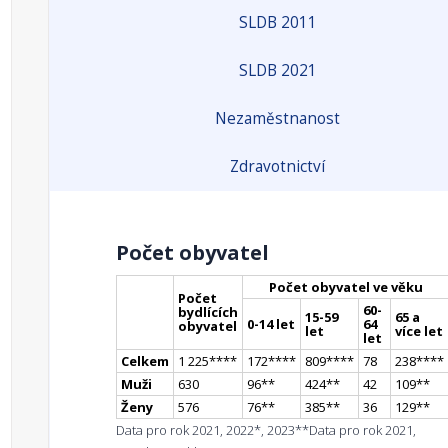
SLDB 2011
SLDB 2021
Nezaměstnanost
Zdravotnictví
Počet obyvatel
Počet obyvatel ve věku
Počet
60-
bydlících
15-59
65 a
0-14 let
64
obyvatel
let
více let
let
Celkem
1 225
**
**
172
**
**
809
**
**
78
238
**
**
Muži
630
96
*
*
424
*
*
42
109
*
*
Ženy
576
76
*
*
385
*
*
36
129
*
*
Data pro rok 2021, 2022*, 2023**
Data pro rok 2021,