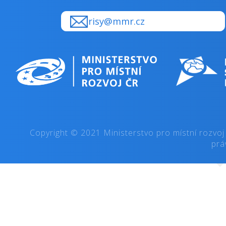
risy@mmr.cz
Copyright © 2021 Ministerstvo pro místní rozvoj
prá