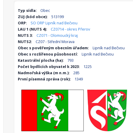
Typ sídla:
Obec
ZUJ (kód obce):
513199
ORP:
SO ORP Lipník nad Bečvou
LAU 1 (NUTS 4):
CZ0714 - okres Přerov
NUTS 3:
CZ071 - Olomoucký kraj
NUTS2:
CZ07 - Střední Morava
Obec s pověřeným obecním úřadem:
Lipník nad Bečvou
Obec s rozšířenou působností:
Lipník nad Bečvou
Katastrální plocha (ha):
793
Počet bydlících obyvatel k 2023:
1225
Nadmořská výška (m n.m.):
285
První písemná zpráva (rok):
1349