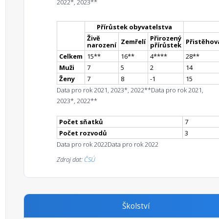
2022*, 2023**
Přírůstek obyvatelstva
Živě
Přirozený
Zemřelí
Přistěhova
narození
přírůstek
Celkem
15
*
*
16
*
*
4
**
**
28
*
*
Muži
7
5
2
14
Ženy
7
8
-1
15
Data pro rok 2021, 2023*, 2022**
Data pro rok 2021,
2023*, 2022**
Počet sňatků
7
Počet rozvodů
3
Data pro rok 2022
Data pro rok 2022
Zdroj dat:
ČSÚ
Školství