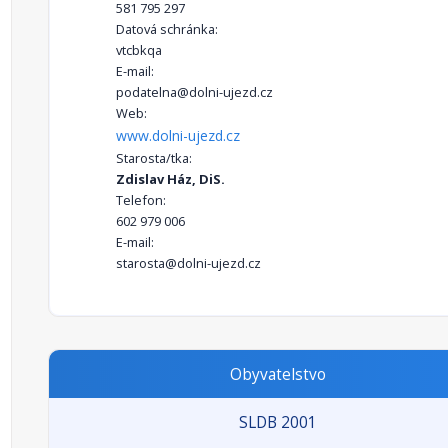
581 795 297
Datová schránka:
vtcbkqa
E-mail:
podatelna@dolni-ujezd.cz
Web:
www.dolni-ujezd.cz
Starosta/tka:
Zdislav Ház, DiS.
Telefon:
602 979 006
E-mail:
starosta@dolni-ujezd.cz
Obyvatelstvo
SLDB 2001