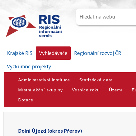
Krajské RIS
Vyhledávače
Regionální rozvoj ČR
Výzkumné projekty
Administrativní instituce
Statistická data
Místní akční skupiny
Vesnice roku
Území
E
Dotace
Dolní Újezd (okres Přerov)