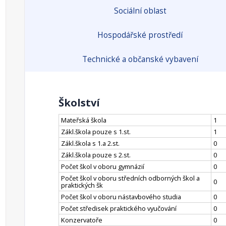
Sociální oblast
Hospodářské prostředí
Technické a občanské vybavení
Školství
Mateřská škola
1
Zákl.škola pouze s 1.st.
1
Zákl.škola s 1.a 2.st.
0
Zákl.škola pouze s 2.st.
0
Počet škol v oboru gymnázií
0
Počet škol v oboru středních odborných škol a
0
praktických šk
Počet škol v oboru nástavbového studia
0
Počet středisek praktického vyučování
0
Konzervatoře
0