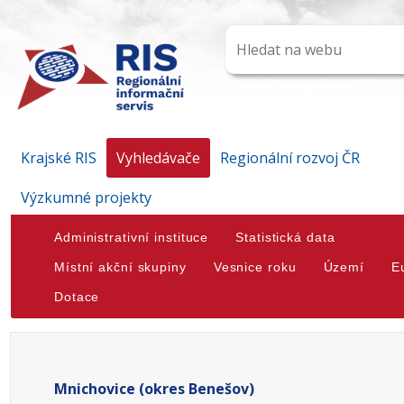
Krajské RIS
Vyhledávače
Regionální rozvoj ČR
Výzkumné projekty
Administrativní instituce
Statistická data
Místní akční skupiny
Vesnice roku
Území
E
Dotace
Mnichovice (okres Benešov)