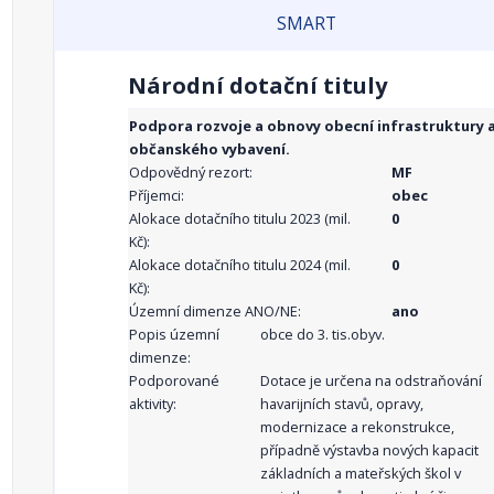
SMART
Národní dotační tituly
Podpora rozvoje a obnovy obecní infrastruktury 
občanského vybavení.
Odpovědný rezort:
MF
Příjemci:
obec
Alokace dotačního titulu 2023 (mil.
0
Kč):
Alokace dotačního titulu 2024 (mil.
0
Kč):
Územní dimenze ANO/NE:
ano
Popis územní
obce do 3. tis.obyv.
dimenze:
Podporované
Dotace je určena na odstraňování
aktivity:
havarijních stavů, opravy,
modernizace a rekonstrukce,
případně výstavba nových kapacit
základních a mateřských škol v