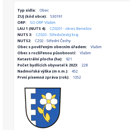
Typ sídla:
Obec
ZUJ (kód obce):
530191
ORP:
SO ORP Vlašim
LAU 1 (NUTS 4):
CZ0201 - okres Benešov
NUTS 3:
CZ020 - Středočeský kraj
NUTS2:
CZ02 - Střední Čechy
Obec s pověřeným obecním úřadem:
Vlašim
Obec s rozšířenou působností:
Vlašim
Katastrální plocha (ha):
921
Počet bydlících obyvatel k 2023:
228
Nadmořská výška (m n.m.):
452
První písemná zpráva (rok):
1352