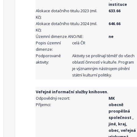
instituce
Alokace dotačního titulu 2023 (mil.
633.66
Kč):
Alokace dotačního titulu 2024 (mil.
646.66
Kč):
Územní dimenze ANO/NE:
ne
Popis územní
celá ČR
dimenze:
Podporované
Aktivity se prolínají téměř do všech
aktivity:
oblastí činností v kultuře. Program
je významným nástrojem plnění
státní kulturní politiky.
Veřejné informační služby knihoven.
Odpovědný rezort:
MK
Příjemci:
obecně
prospěšná
společnost ,
jiné, kraj,
obec, veřejná
výzkumná