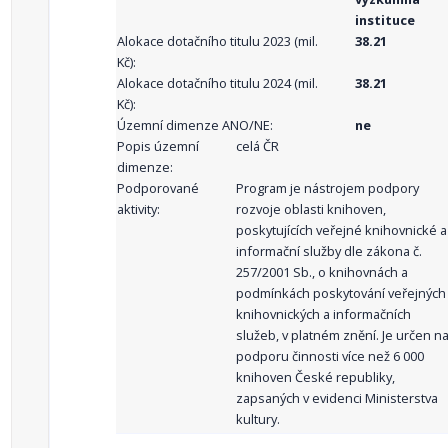
instituce
Alokace dotačního titulu 2023 (mil.
38.21
Kč):
Alokace dotačního titulu 2024 (mil.
38.21
Kč):
Územní dimenze ANO/NE:
ne
Popis územní
celá ČR
dimenze:
Podporované
Program je nástrojem podpory
aktivity:
rozvoje oblasti knihoven,
poskytujících veřejné knihovnické a
informační služby dle zákona č.
257/2001 Sb., o knihovnách a
podmínkách poskytování veřejných
knihovnických a informačních
služeb, v platném znění. Je určen n
podporu činnosti více než 6 000
knihoven České republiky,
zapsaných v evidenci Ministerstva
kultury.