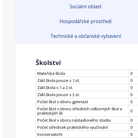
Sociální oblast
Hospodářské prostředí
Technické a občanské vybavení
Školství
Mateřská škola
0
Zákl.škola pouze s 1.st.
0
Zákl.škola s 1.a 2.st.
0
Zákl.škola pouze s 2.st.
0
Počet škol v oboru gymnázií
0
Počet škol v oboru středních odborných škol a
0
praktických šk
Počet škol v oboru nástavbového studia
0
Počet středisek praktického vyučování
0
Konzervatoře
0