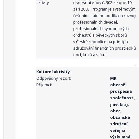
aktivity:
usnesení vlády č. 902 ze dne 10.
září 2003. Program je systémovým
řešením státního podílu na rozvoji
profesionálních divadel,
profesionálních symfonických
orchestrů a pěveckých sborů
v České republice na principu
sdružování finančních prostředků
obcí, krajů a státu.
Kulturní aktivity.
Odpovědný rezort:
MK
Příjemci:
obecně
prospěšná
společnost ,
jiné, kraj,
obec,
občanské
sdružení,
veřejná
výzkumná