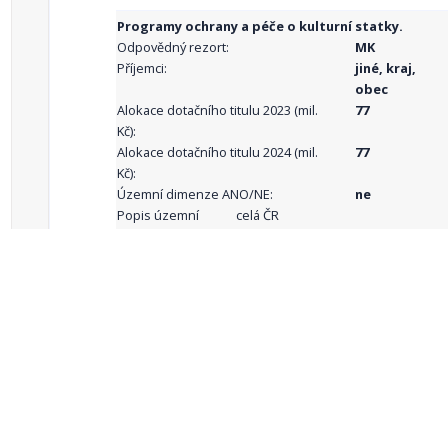
Programy ochrany a péče o kulturní statky.
Odpovědný rezort:
MK
Příjemci:
jiné, kraj,
obec
Alokace dotačního titulu 2023 (mil.
77
Kč):
Alokace dotačního titulu 2024 (mil.
77
Kč):
Územní dimenze ANO/NE:
ne
Popis územní
celá ČR
dimenze:
Podporované
aktivity:
celkový počet záznamů: 68
1
2
3
4
5
…