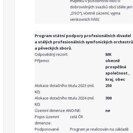
majetku v působnosti obcí či
dobrovolných svazků obcí (dále jen
„DSO“), včetně zázemí, vyjma
venkovních hřišť.
Program státní podpory profesionálních divadel
a stálých profesionálních symfonických orchestrů
a pěveckých sborů.
Odpovědný rezort:
MK
Příjemci:
obecně
prospěšná
společnost ,
kraj, obec
Alokace dotačního titulu 2023 (mil.
250
Kč):
Alokace dotačního titulu 2024 (mil.
300
Kč):
Územní dimenze ANO/NE:
ne
Popis územní
celá ČR
dimenze:
Podporované
Program je realizován na základě