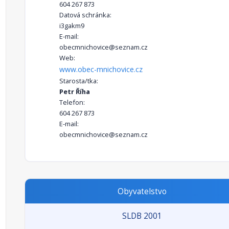
604 267 873
Datová schránka:
i3gakm9
E-mail:
obecmnichovice@seznam.cz
Web:
www.obec-mnichovice.cz
Starosta/tka:
Petr Říha
Telefon:
604 267 873
E-mail:
obecmnichovice@seznam.cz
Obyvatelstvo
SLDB 2001