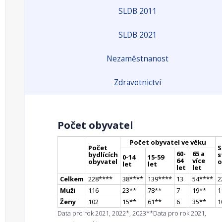
SLDB 2011
SLDB 2021
Nezaměstnanost
Zdravotnictví
Počet obyvatel
Počet obyvatel ve věku
Počet
S
60-
65 a
bydlících
s
0-14
15-59
64
více
obyvatel
o
let
let
let
let
Celkem
228
**
**
38
**
**
139
**
**
13
54
**
**
2
Muži
116
23
*
*
78
*
*
7
19
*
*
1
Ženy
102
15
*
*
61
*
*
6
35
*
*
1
Data pro rok 2021, 2022*, 2023**
Data pro rok 2021,