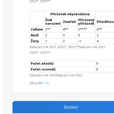
2022*, 2023**
Přírůstek obyvatelstva
Živě
Přirozený
Zemřelí
Přistěhova
narození
přírůstek
Celkem
2
*
*
4
*
*
2
**
**
6
*
*
Muži
3
3
0
3
Ženy
1
2
-1
4
Data pro rok 2021, 2023*, 2022**
Data pro rok 2021,
2023*, 2022**
Počet sňatků
0
Počet rozvodů
0
Data pro rok 2022
Data pro rok 2022
Zdroj dat:
ČSÚ
Školství