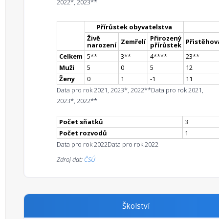
2022*, 2023**
Přírůstek obyvatelstva
Živě
Přirozený
Zemřelí
Přistěhova
narození
přírůstek
Celkem
5
*
*
3
*
*
4
**
**
23
*
*
Muži
5
0
5
12
Ženy
0
1
-1
11
Data pro rok 2021, 2023*, 2022**
Data pro rok 2021,
2023*, 2022**
Počet sňatků
3
Počet rozvodů
1
Data pro rok 2022
Data pro rok 2022
Zdroj dat:
ČSÚ
Školství