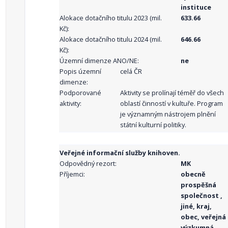
instituce
Alokace dotačního titulu 2023 (mil.
633.66
Kč):
Alokace dotačního titulu 2024 (mil.
646.66
Kč):
Územní dimenze ANO/NE:
ne
Popis územní
celá ČR
dimenze:
Podporované
Aktivity se prolínají téměř do všech
aktivity:
oblastí činností v kultuře. Program
je významným nástrojem plnění
státní kulturní politiky.
Veřejné informační služby knihoven.
Odpovědný rezort:
MK
Příjemci:
obecně
prospěšná
společnost ,
jiné, kraj,
obec, veřejná
výzkumná