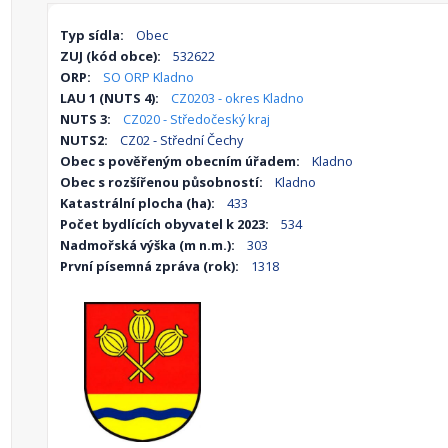
Typ sídla:
Obec
ZUJ (kód obce):
532622
ORP:
SO ORP Kladno
LAU 1 (NUTS 4):
CZ0203 - okres Kladno
NUTS 3:
CZ020 - Středočeský kraj
NUTS2:
CZ02 - Střední Čechy
Obec s pověřeným obecním úřadem:
Kladno
Obec s rozšířenou působností:
Kladno
Katastrální plocha (ha):
433
Počet bydlících obyvatel k 2023:
534
Nadmořská výška (m n.m.):
303
První písemná zpráva (rok):
1318