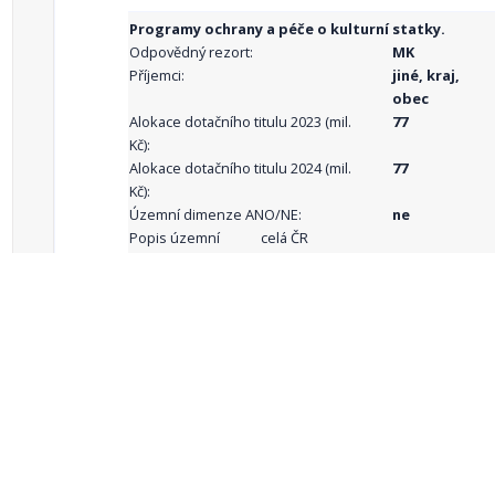
Programy ochrany a péče o kulturní statky.
Odpovědný rezort:
MK
Příjemci:
jiné, kraj,
obec
Alokace dotačního titulu 2023 (mil.
77
Kč):
Alokace dotačního titulu 2024 (mil.
77
Kč):
Územní dimenze ANO/NE:
ne
Popis územní
celá ČR
dimenze:
Podporované
aktivity:
celkový počet záznamů: 68
1
2
3
4
5
…