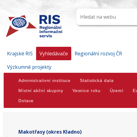
Krajské RIS
Vyhledávače
Regionální rozvoj ČR
Výzkumné projekty
Administrativní instituce
Statistická data
Místní akční skupiny
Vesnice roku
Území
E
Dotace
Makotřasy (okres Kladno)