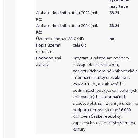
instituce
Alokace dotačního titulu 2023 (mil.
38.21
Kč):
Alokace dotačního titulu 2024 (mil.
38.21
Kč):
Územní dimenze ANO/NE:
ne
Popis územní
celá ČR
dimenze:
Podporované
Program je nástrojem podpory
aktivity:
rozvoje oblasti knihoven,
poskytujících veřejné knihovnické a
informační služby dle zákona č.
257/2001 Sb., o knihovnách a
podmínkách poskytování veřejných
knihovnických a informačních
služeb, v platném znění. Je určen n
podporu činnosti více než 6 000
knihoven České republiky,
zapsaných v evidenci Ministerstva
kultury.