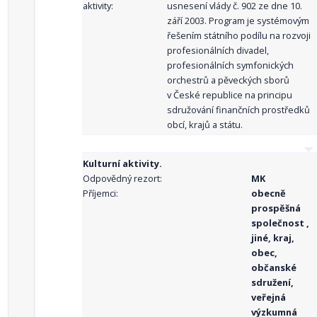
aktivity:
usnesení vlády č. 902 ze dne 10.
září 2003. Program je systémovým
řešením státního podílu na rozvoji
profesionálních divadel,
profesionálních symfonických
orchestrů a pěveckých sborů
v České republice na principu
sdružování finančních prostředků
obcí, krajů a státu.
Kulturní aktivity.
Odpovědný rezort:
MK
Příjemci:
obecně
prospěšná
společnost ,
jiné, kraj,
obec,
občanské
sdružení,
veřejná
výzkumná