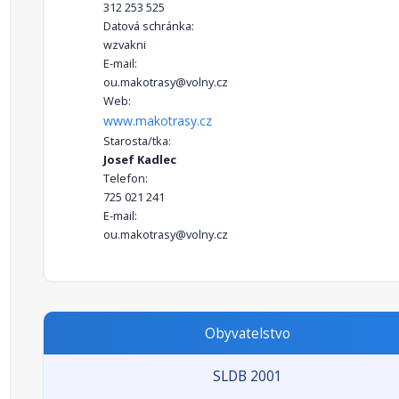
312 253 525
Datová schránka:
wzvakni
E-mail:
ou.makotrasy@volny.cz
Web:
www.makotrasy.cz
Starosta/tka:
Josef Kadlec
Telefon:
725 021 241
E-mail:
ou.makotrasy@volny.cz
Obyvatelstvo
SLDB 2001