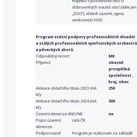
majetku v působnosti obcí či
dobrovolných svazků obcí (dále jen
„DSO“), včetně zázemí, vyjma
venkovních hřišť.
Program státní podpory profesionálních divadel
a stálých profesionálních symfonických orchestrů
a pěveckých sborů.
Odpovědný rezort:
MK
Příjemci:
obecně
prospěšná
společnost ,
kraj, obec
Alokace dotačního titulu 2023 (mil.
250
Kč):
Alokace dotačního titulu 2024 (mil.
300
Kč):
Územní dimenze ANO/NE:
ne
Popis územní
celá ČR
dimenze:
Podporované
Program je realizován na základě