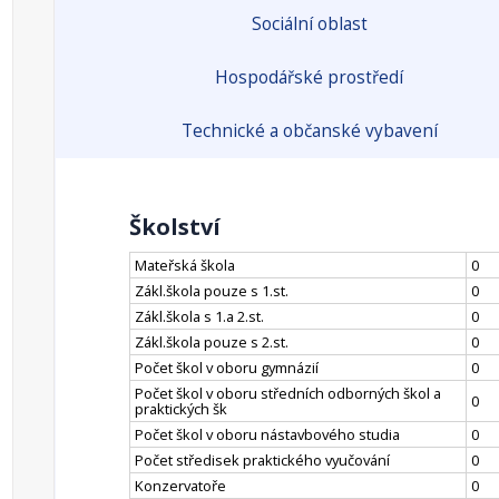
Sociální oblast
Hospodářské prostředí
Technické a občanské vybavení
Školství
Mateřská škola
0
Zákl.škola pouze s 1.st.
0
Zákl.škola s 1.a 2.st.
0
Zákl.škola pouze s 2.st.
0
Počet škol v oboru gymnázií
0
Počet škol v oboru středních odborných škol a
0
praktických šk
Počet škol v oboru nástavbového studia
0
Počet středisek praktického vyučování
0
Konzervatoře
0