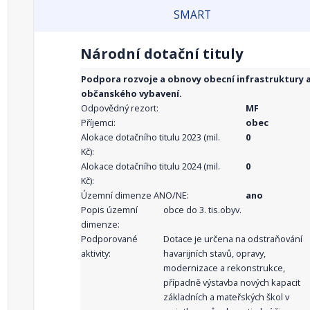
SMART
Národní dotační tituly
Podpora rozvoje a obnovy obecní infrastruktury 
občanského vybavení.
Odpovědný rezort:
MF
Příjemci:
obec
Alokace dotačního titulu 2023 (mil.
0
Kč):
Alokace dotačního titulu 2024 (mil.
0
Kč):
Územní dimenze ANO/NE:
ano
Popis územní
obce do 3. tis.obyv.
dimenze:
Podporované
Dotace je určena na odstraňování
aktivity:
havarijních stavů, opravy,
modernizace a rekonstrukce,
případně výstavba nových kapacit
základních a mateřských škol v