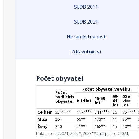
SLDB 2011
SLDB 2021
Nezaměstnanost
Zdravotnictví
Počet obyvatel
Počet obyvatel ve věku
Počet
60-
65 a
bydlících
15-59
0-14 let
64
více
obyvatel
let
let
let
Celkem
534
**
**
117
**
**
341
**
**
26
75
**
**
Muži
264
66
*
*
173
*
*
11
35
*
*
Ženy
240
51
*
*
168
*
*
15
40
*
*
Data pro rok 2021, 2022*, 2023**
Data pro rok 2021,