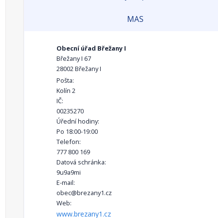
MAS
Obecní úřad Břežany I
Břežany I 67
28002 Břežany I
Pošta:
Kolín 2
IČ:
00235270
Úřední hodiny:
Po 18:00-19:00
Telefon:
777 800 169
Datová schránka:
9u9a9mi
E-mail:
obec@brezany1.cz
Web:
www.brezany1.cz