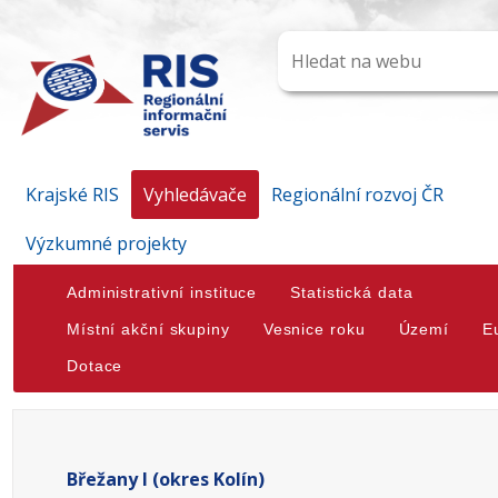
Krajské RIS
Vyhledávače
Regionální rozvoj ČR
Výzkumné projekty
Administrativní instituce
Statistická data
Místní akční skupiny
Vesnice roku
Území
E
Dotace
Břežany I (okres Kolín)