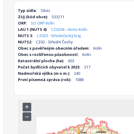
Typ sídla:
Obec
ZUJ (kód obce):
533211
ORP:
SO ORP Kolín
LAU 1 (NUTS 4):
CZ0204 - okres Kolín
NUTS 3:
CZ020 - Středočeský kraj
NUTS2:
CZ02 - Střední Čechy
Obec s pověřeným obecním úřadem:
Kolín
Obec s rozšířenou působností:
Kolín
Katastrální plocha (ha):
603
Počet bydlících obyvatel k 2023:
317
Nadmořská výška (m n.m.):
240
První písemná zpráva (rok):
1088