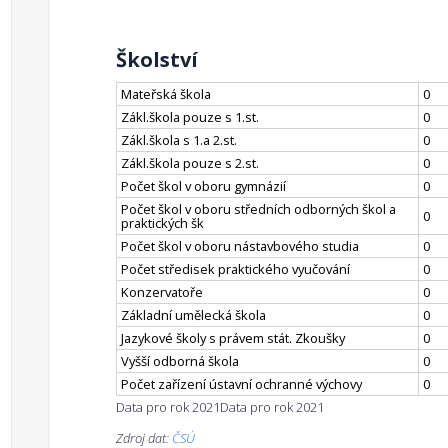
Školství
Mateřská škola
0
Zákl.škola pouze s 1.st.
0
Zákl.škola s 1.a 2.st.
0
Zákl.škola pouze s 2.st.
0
Počet škol v oboru gymnázií
0
Počet škol v oboru středních odborných škol a
0
praktických šk
Počet škol v oboru nástavbového studia
0
Počet středisek praktického vyučování
0
Konzervatoře
0
Základní umělecká škola
0
Jazykové školy s právem stát. Zkoušky
0
Vyšší odborná škola
0
Počet zařízení ústavní ochranné výchovy
0
Data pro rok 2021
Data pro rok 2021
Zdroj dat:
ČSÚ