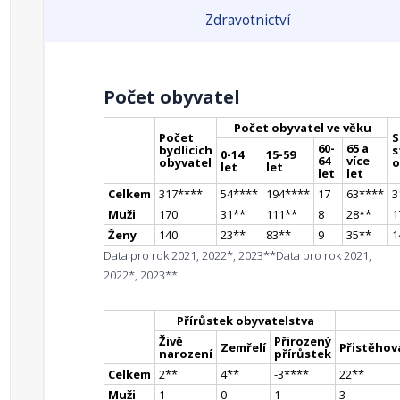
Zdravotnictví
Počet obyvatel
Počet obyvatel ve věku
Počet
S
60-
65 a
bydlících
s
0-14
15-59
64
více
obyvatel
o
let
let
let
let
Celkem
317
**
**
54
**
**
194
**
**
17
63
**
**
3
Muži
170
31
*
*
111
*
*
8
28
*
*
1
Ženy
140
23
*
*
83
*
*
9
35
*
*
1
Data pro rok 2021, 2022*, 2023**
Data pro rok 2021,
2022*, 2023**
Přírůstek obyvatelstva
Živě
Přirozený
Zemřelí
Přistěhova
narození
přírůstek
Celkem
2
*
*
4
*
*
-3
**
**
22
*
*
Muži
1
0
1
3