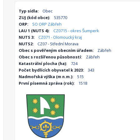
Typ sídla:
Obec
ZUJ (kód obce):
535770
ORP:
SO ORP Zábřeh
LAU 1 (NUTS 4):
CZ0715 - okres Šumperk
NUTS 3:
CZ071 - Olomoucký kraj
NUTS2:
CZ07 - Střední Morava
Obec s pověřeným obecním úřadem:
Zábřeh
Obec s rozšířenou působností:
Zábřeh
Katastrální plocha (ha):
724
Počet bydlících obyvatel k 2023:
343
Nadmořská výška (m n.m.):
515
První písemná zpráva (rok):
1518