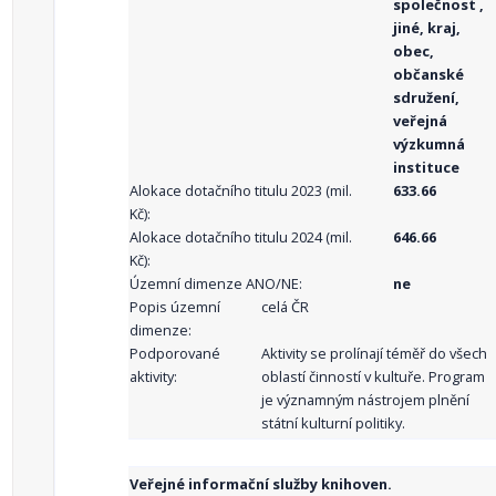
společnost ,
jiné, kraj,
obec,
občanské
sdružení,
veřejná
výzkumná
instituce
Alokace dotačního titulu 2023 (mil.
633.66
Kč):
Alokace dotačního titulu 2024 (mil.
646.66
Kč):
Územní dimenze ANO/NE:
ne
Popis územní
celá ČR
dimenze:
Podporované
Aktivity se prolínají téměř do všech
aktivity:
oblastí činností v kultuře. Program
je významným nástrojem plnění
státní kulturní politiky.
Veřejné informační služby knihoven.