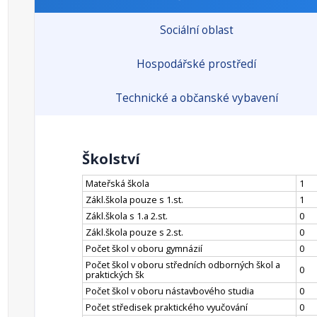
Sociální oblast
Hospodářské prostředí
Technické a občanské vybavení
Školství
Mateřská škola
1
Zákl.škola pouze s 1.st.
1
Zákl.škola s 1.a 2.st.
0
Zákl.škola pouze s 2.st.
0
Počet škol v oboru gymnázií
0
Počet škol v oboru středních odborných škol a
0
praktických šk
Počet škol v oboru nástavbového studia
0
Počet středisek praktického vyučování
0