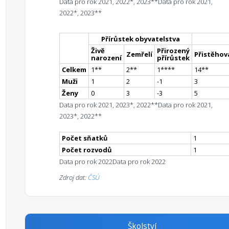
Data pro rok 2021, 2022*, 2023**
Data pro rok 2021,
2022*, 2023**
Přírůstek obyvatelstva
Živě
Přirozený
Zemřelí
Přistěhova
narození
přírůstek
Celkem
1
*
*
2
*
*
1
**
**
14
*
*
Muži
1
2
-1
3
Ženy
0
3
-3
5
Data pro rok 2021, 2023*, 2022**
Data pro rok 2021,
2023*, 2022**
Počet sňatků
1
Počet rozvodů
1
Data pro rok 2022
Data pro rok 2022
Zdroj dat:
ČSÚ
Školství