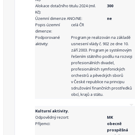
Alokace dotačního titulu 2024 (mil.
300
Kč):
Územní dimenze ANO/NE:
ne
Popis územní
celá ČR
dimenze:
Podporované
Program je realizován na základě
aktivity:
usnesení vlády č. 902 ze dne 10.
září 2003. Program je systémovým
řešením státního podílu na rozvoji
profesionálních divadel,
profesionálních symfonických
orchestrů a pěveckých sborů
v České republice na principu
sdružování finančních prostředků
obcí, krajů a státu.
Kulturní aktivity.
Odpovědný rezort:
MK
Příjemci:
obecně
prospěšná