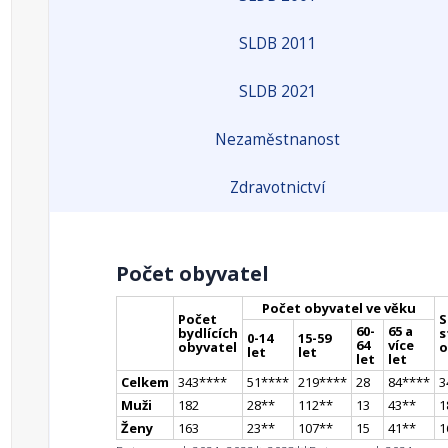
SLDB 2011
SLDB 2021
Nezaměstnanost
Zdravotnictví
Počet obyvatel
Počet obyvatel ve věku
Počet
S
60-
65 a
bydlících
s
0-14
15-59
64
více
obyvatel
o
let
let
let
let
Celkem
343
**
**
51
**
**
219
**
**
28
84
**
**
3
Muži
182
28
*
*
112
*
*
13
43
*
*
1
Ženy
163
23
*
*
107
*
*
15
41
*
*
1