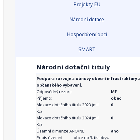
Projekty EU
Národní dotace
Hospodaření obcí
SMART
Národní dotační tituly
Podpora rozvoje a obnovy obecní infrastruktury 
občanského vybavení.
Odpovědný rezort:
MF
Příjemci:
obec
Alokace dotačního titulu 2023 (mil.
0
Kč):
Alokace dotačního titulu 2024 (mil.
0
Kč):
Územní dimenze ANO/NE:
ano
Popis územní
obce do 3. tis.obyv.