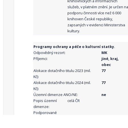
knihovnických a informačních
služeb, v platném znění. Je určen n
podporu činnosti více než 6 000
knihoven České republiky,
zapsaných v evidenci Ministerstva
kultury.
Programy ochrany a péče o kulturní statky.
Odpovědný rezort:
MK
Příjemci:
jiné, kraj,
obec
Alokace dotačního titulu 2023 (mil.
77
Kč):
Alokace dotačního titulu 2024 (mil.
77
Kč):
Územní dimenze ANO/NE:
ne
Popis územní
celá ČR
dimenze:
Podporované
aktivity: