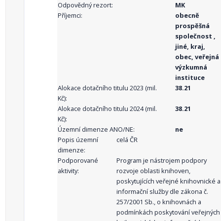
Odpovědný rezort:
MK
Příjemci:
obecně
prospěšná
společnost ,
jiné, kraj,
obec, veřejná
výzkumná
instituce
Alokace dotačního titulu 2023 (mil.
38.21
Kč):
Alokace dotačního titulu 2024 (mil.
38.21
Kč):
Územní dimenze ANO/NE:
ne
Popis územní
celá ČR
dimenze:
Podporované
Program je nástrojem podpory
aktivity:
rozvoje oblasti knihoven,
poskytujících veřejné knihovnické a
informační služby dle zákona č.
257/2001 Sb., o knihovnách a
podmínkách poskytování veřejných