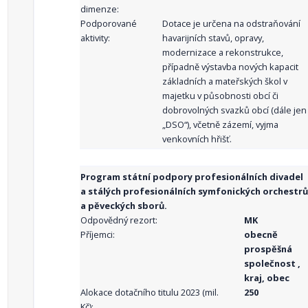
dimenze:
Podporované
Dotace je určena na odstraňování
aktivity:
havarijních stavů, opravy,
modernizace a rekonstrukce,
případně výstavba nových kapacit
základních a mateřských škol v
majetku v působnosti obcí či
dobrovolných svazků obcí (dále jen
„DSO“), včetně zázemí, vyjma
venkovních hřišť.
Program státní podpory profesionálních divadel
a stálých profesionálních symfonických orchestrů
a pěveckých sborů.
Odpovědný rezort:
MK
Příjemci:
obecně
prospěšná
společnost ,
kraj, obec
Alokace dotačního titulu 2023 (mil.
250
Kč):