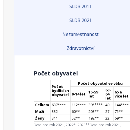
SLDB 2011
SLDB 2021
Nezaměstnanost
Zdravotnictví
Počet obyvatel
Počet obyvatel ve věku
Počet
60-
bydlících
15-59
65 a
0-14 let
64
obyvatel
let
více let
let
Celkem
637
**
**
112
**
**
395
**
**
49
144
**
**
Muži
332
60
*
*
203
*
*
27
75
*
*
Ženy
311
52
*
*
192
*
*
22
69
*
*
Data pro rok 2021, 2022*, 2023**
Data pro rok 2021,