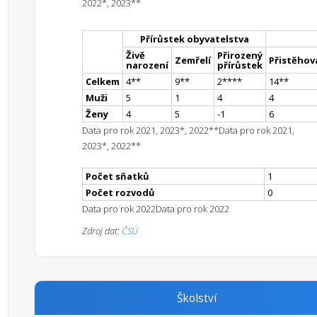
2022*, 2023**
Přírůstek obyvatelstva
Živě
Přirozený
Zemřelí
Přistěhova
narození
přírůstek
Celkem
4
*
*
9
*
*
2
**
**
14
*
*
Muži
5
1
4
4
Ženy
4
5
-1
6
Data pro rok 2021, 2023*, 2022**
Data pro rok 2021,
2023*, 2022**
Počet sňatků
1
Počet rozvodů
0
Data pro rok 2022
Data pro rok 2022
Zdroj dat:
ČSÚ
Školství