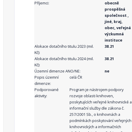
Příjemci:
obecně
prospěšná
společnost ,
jiné, kraj,
obec, veřejná
výzkumná
instituce
Alokace dotačního titulu 2023 (mil.
38.21
Kč):
Alokace dotačního titulu 2024 (mil.
38.21
Kč):
Územní dimenze ANO/NE:
ne
Popis územní
celá ČR
dimenze:
Podporované
Program je nástrojem podpory
aktivity:
rozvoje oblasti knihoven,
poskytujících veřejné knihovnické a
informační služby dle zákona č.
257/2001 Sb., o knihovnách a
podmínkách poskytování veřejných
knihovnických a informačních