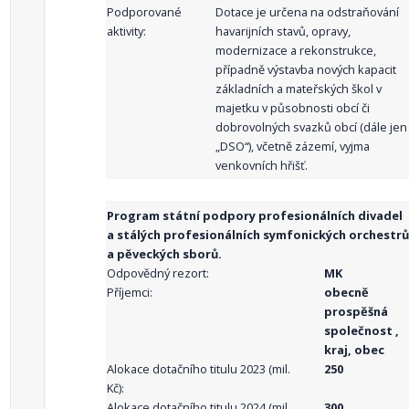
Podporované
Dotace je určena na odstraňování
aktivity:
havarijních stavů, opravy,
modernizace a rekonstrukce,
případně výstavba nových kapacit
základních a mateřských škol v
majetku v působnosti obcí či
dobrovolných svazků obcí (dále jen
„DSO“), včetně zázemí, vyjma
venkovních hřišť.
Program státní podpory profesionálních divadel
a stálých profesionálních symfonických orchestrů
a pěveckých sborů.
Odpovědný rezort:
MK
Příjemci:
obecně
prospěšná
společnost ,
kraj, obec
Alokace dotačního titulu 2023 (mil.
250
Kč):
Alokace dotačního titulu 2024 (mil.
300