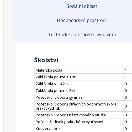
Sociální oblast
Hospodářské prostředí
Technické a občanské vybavení
Školství
Mateřská škola
1
Zákl.škola pouze s 1.st.
1
Zákl.škola s 1.a 2.st.
0
Zákl.škola pouze s 2.st.
0
Počet škol v oboru gymnázií
0
Počet škol v oboru středních odborných škol a
0
praktických šk
Počet škol v oboru nástavbového studia
0
Počet středisek praktického vyučování
0
Konzervatoře
0