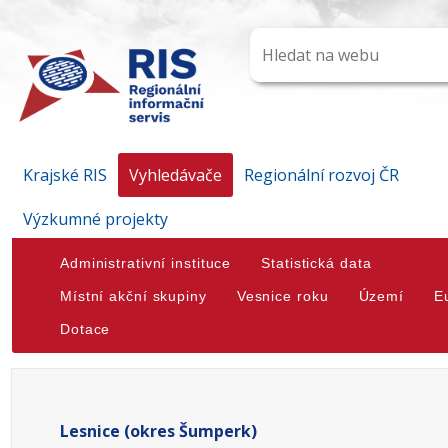
Krajské RIS
Vyhledávače
Regionální rozvoj ČR
Výzkumné projekty
Administrativní instituce
Statistická data
Místní akční skupiny
Vesnice roku
Území
E
Dotace
Lesnice (okres Šumperk)