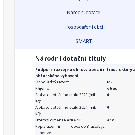
Národní dotace
Hospodaření obcí
SMART
Národní dotační tituly
Podpora rozvoje a obnovy obecní infrastruktury 
občanského vybavení.
Odpovědný rezort:
MF
Příjemci:
obec
Alokace dotačního titulu 2023 (mil.
0
Kč):
Alokace dotačního titulu 2024 (mil.
0
Kč):
Územní dimenze ANO/NE:
ano
Popis územní
obce do 3. tis.obyv.
dimenze: