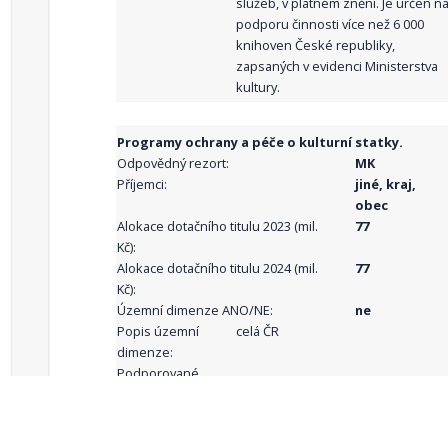
služeb, v platném znění. Je určen n
podporu činnosti více než 6 000
knihoven České republiky,
zapsaných v evidenci Ministerstva
kultury.
Programy ochrany a péče o kulturní statky.
Odpovědný rezort:
MK
Příjemci:
jiné, kraj,
obec
Alokace dotačního titulu 2023 (mil.
77
Kč):
Alokace dotačního titulu 2024 (mil.
77
Kč):
Územní dimenze ANO/NE:
ne
Popis územní
celá ČR
dimenze:
Podporované
aktivity: