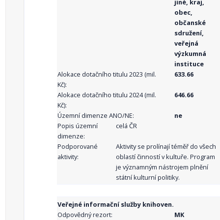
jiné, kraj,
obec,
občanské
sdružení,
veřejná
výzkumná
instituce
Alokace dotačního titulu 2023 (mil.
633.66
Kč):
Alokace dotačního titulu 2024 (mil.
646.66
Kč):
Územní dimenze ANO/NE:
ne
Popis územní
celá ČR
dimenze:
Podporované
Aktivity se prolínají téměř do všech
aktivity:
oblastí činností v kultuře. Program
je významným nástrojem plnění
státní kulturní politiky.
Veřejné informační služby knihoven.
Odpovědný rezort:
MK