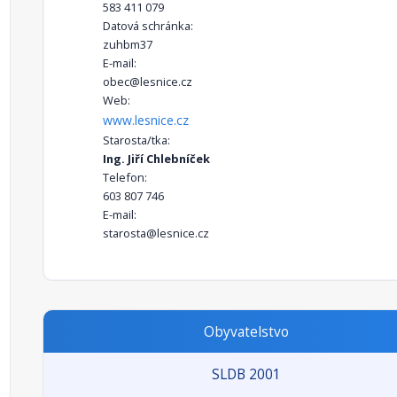
583 411 079
Datová schránka:
zuhbm37
E-mail:
obec@lesnice.cz
Web:
www.lesnice.cz
Starosta/tka:
Ing. Jiří Chlebníček
Telefon:
603 807 746
E-mail:
starosta@lesnice.cz
Obyvatelstvo
SLDB 2001