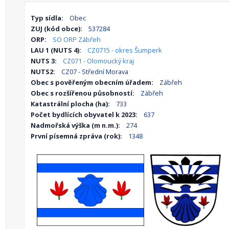
Typ sídla:
Obec
ZUJ (kód obce):
537284
ORP:
SO ORP Zábřeh
LAU 1 (NUTS 4):
CZ0715 - okres Šumperk
NUTS 3:
CZ071 - Olomoucký kraj
NUTS2:
CZ07 - Střední Morava
Obec s pověřeným obecním úřadem:
Zábřeh
Obec s rozšířenou působností:
Zábřeh
Katastrální plocha (ha):
733
Počet bydlících obyvatel k 2023:
637
Nadmořská výška (m n.m.):
274
První písemná zpráva (rok):
1348