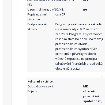
Kč):
Územní dimenze ANO/NE:
ne
Popis územní
celá ČR
dimenze:
Podporované
Program je realizován na základě
aktivity:
usnesení vlády č. 902 ze dne 10.
září 2003. Program je systémovým
řešením státního podílu na rozvoji
profesionálních divadel,
profesionálních symfonických
orchestrů a pěveckých sborů
v České republice na principu
sdružování finančních prostředků
obcí, krajů a státu.
Kulturní aktivity.
Odpovědný rezort:
MK
Příjemci:
obecně
prospěšná
společnost ,