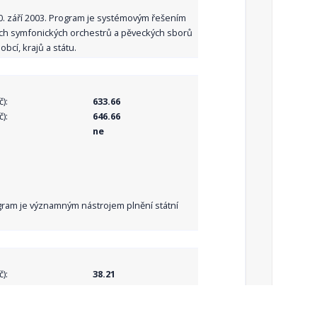
10. září 2003. Program je systémovým řešením
ních symfonických orchestrů a pěveckých sborů
bcí, krajů a státu.
):
633.66
):
646.66
ne
Program je významným nástrojem plnění státní
):
38.21
):
38.21
ne