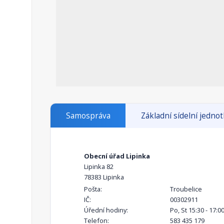
Samospráva
Základní sídelní jedno
Obecní úřad Lipinka
Lipinka 82
78383 Lipinka
Pošta:
Troubelice
IČ:
00302911
Úřední hodiny:
Po, St 15:30 - 17:0
Telefon:
583 435 179