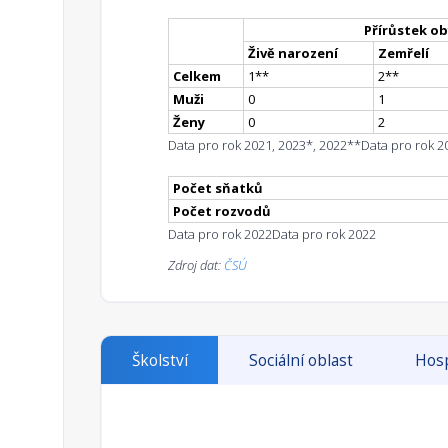
Přírůstek ob
Živě narození
Zemřelí
Celkem
1
*
*
2
*
*
Muži
0
1
Ženy
0
2
Data pro rok 2021, 2023*, 2022**
Data pro rok 2
Počet sňatků
Počet rozvodů
Data pro rok 2022
Data pro rok 2022
Zdroj dat:
ČSÚ
Školství
Sociální oblast
Hosp