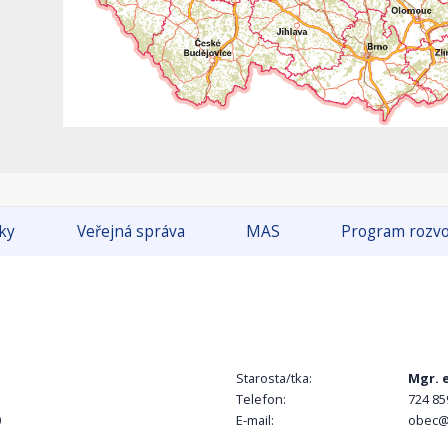
tky
Veřejná správa
MAS
Program rozvo
Starosta/tka:
Mgr. 
Telefon:
724 85
0
E-mail:
obec@l