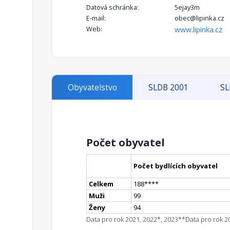
Datová schránka:
5ejay3m
E-mail:
obec@lipinka.cz
Web:
www.lipinka.cz
Obyvatelstvo
SLDB 2001
SL
Počet obyvatel
Počet bydlících obyvatel
Celkem
188
**
**
Muži
99
Ženy
94
Data pro rok 2021, 2022*, 2023**
Data pro rok 2