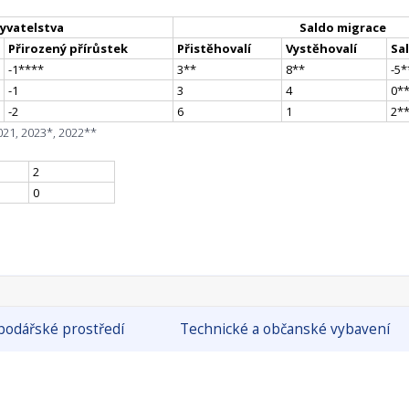
yvatelstva
Saldo migrace
Přirozený přírůstek
Přistěhovalí
Vystěhovalí
Sa
-1
**
**
3
*
*
8
*
*
-5
*
-1
3
4
0
*
-2
6
1
2
*
021, 2023*, 2022**
2
0
odářské prostředí
Technické a občanské vybavení