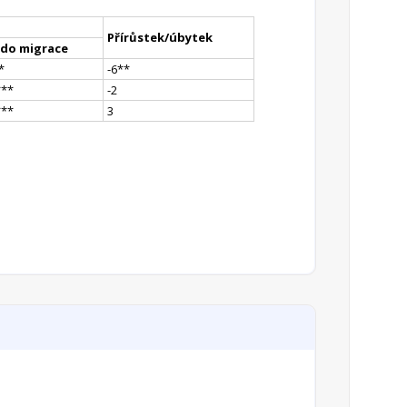
Přírůstek/úbytek
ldo migrace
*
-6
*
*
*
**
-2
*
**
3