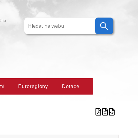
ména
mí
Euroregiony
Dotace