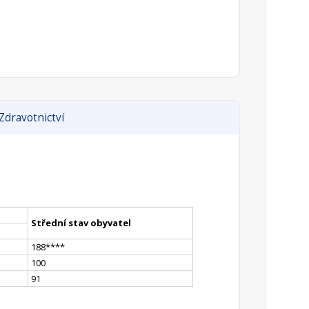
Zdravotnictví
Střední stav obyvatel
188
**
**
100
91