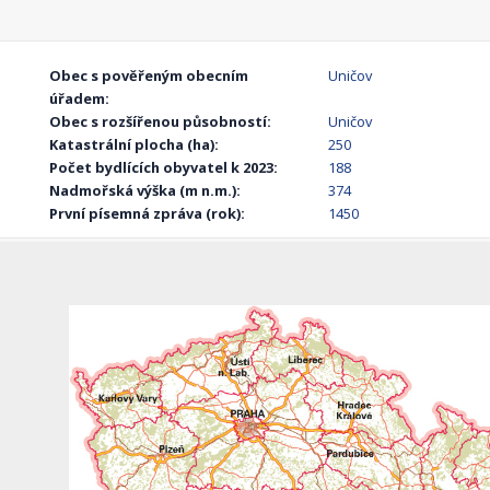
Obec s pověřeným obecním
Uničov
úřadem:
Obec s rozšířenou působností:
Uničov
Katastrální plocha (ha):
250
Počet bydlících obyvatel k 2023:
188
Nadmořská výška (m n.m.):
374
První písemná zpráva (rok):
1450