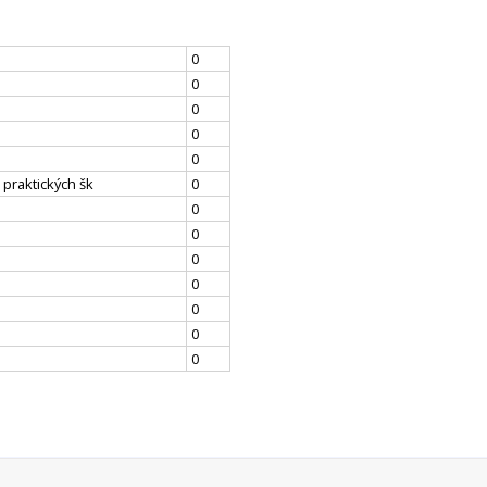
0
0
0
0
0
 praktických šk
0
0
0
0
0
0
0
0