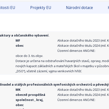
itosti EU
Projekty EU
Národní dotace
ruktury a občanského vybavení.
MF
Alokace dotačního titulu 2023 (mil. Kč
obec
Alokace dotačního titulu 2024 (mil. Kč
Územní dimenze ANO/NE:
obce do 3. tis.obyv.
Dotace je určena na odstraňování havarijních stavů, opravy, mo
nových kapacit základních a mateřských škol v majetku v působno
„DSO“), včetně zázemí, vyjma venkovních hřišť.
ivadel a stálých profesionálních symfonických orchestrů a pěvecký
MK
Alokace dotačního titulu 2023 (mil. Kč
obecně prospěšná
Alokace dotačního titulu 2024 (mil. Kč
společnost , kraj,
Územní dimenze ANO/NE:
obec