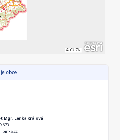
je obce
et Mgr. Lenka Králová
9 673
ipinka.cz