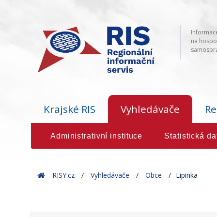
Informace
na hospod
samosprá
Krajské RIS
Vyhledávače
Re
Administrativní instituce
Statistická da
Home
RISY.cz
Vyhledávače
Obce
Lipinka