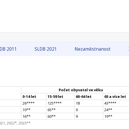
DB 2011
SLDB 2021
Nezaměstnanost
Počet obyvatel ve věku
0-14 let
15-59 let
60-64 let
65 a více let
26
**
**
125
**
**
18
43
**
**
10
*
*
65
*
*
9
24
*
*
16
*
*
60
*
*
9
19
*
*
021, 2022*, 2023**