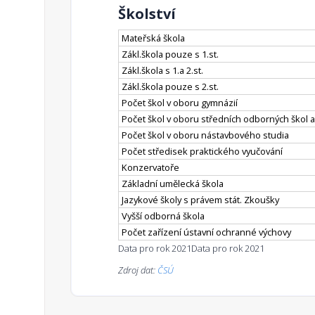
Školství
Mateřská škola
Zákl.škola pouze s 1.st.
Zákl.škola s 1.a 2.st.
Zákl.škola pouze s 2.st.
Počet škol v oboru gymnázií
Počet škol v oboru středních odborných škol a
Počet škol v oboru nástavbového studia
Počet středisek praktického vyučování
Konzervatoře
Základní umělecká škola
Jazykové školy s právem stát. Zkoušky
Vyšší odborná škola
Počet zařízení ústavní ochranné výchovy
Data pro rok 2021
Data pro rok 2021
Zdroj dat:
ČSÚ