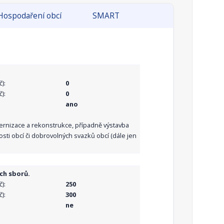
Hospodaření obcí
SMART
):
0
):
0
ano
dernizace a rekonstrukce, případně výstavba
sti obcí či dobrovolných svazků obcí (dále jen
ch sborů.
):
250
):
300
ne