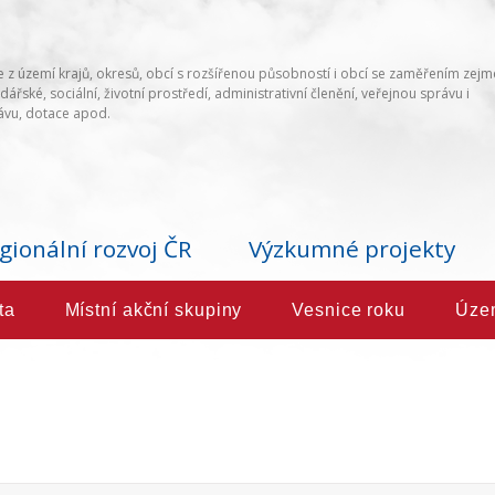
 z území krajů, okresů, obcí s rozšířenou působností i obcí se zaměřením zej
ářské, sociální, životní prostředí, administrativní členění, veřejnou správu i
vu, dotace apod.
gionální rozvoj ČR
Výzkumné projekty
ta
Místní akční skupiny
Vesnice roku
Úze