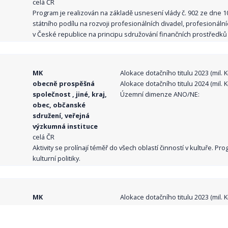
celá ČR
Program je realizován na základě usnesení vlády č. 902 ze dne 
státního podílu na rozvoji profesionálních divadel, profesionál
v České republice na principu sdružování finančních prostředků o
MK
Alokace dotačního titulu 2023 (mil. Kč
obecně prospěšná
Alokace dotačního titulu 2024 (mil. Kč
společnost , jiné, kraj,
Územní dimenze ANO/NE:
obec, občanské
sdružení, veřejná
výzkumná instituce
celá ČR
Aktivity se prolínají téměř do všech oblastí činností v kultuře. 
kulturní politiky.
MK
Alokace dotačního titulu 2023 (mil. Kč
obecně prospěšná
Alokace dotačního titulu 2024 (mil. Kč
společnost , jiné, kraj,
Územní dimenze ANO/NE: