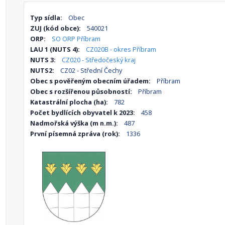
Typ sídla:
Obec
ZUJ (kód obce):
540021
ORP:
SO ORP Příbram
LAU 1 (NUTS 4):
CZ020B - okres Příbram
NUTS 3:
CZ020 - Středočeský kraj
NUTS2:
CZ02 - Střední Čechy
Obec s pověřeným obecním úřadem:
Příbram
Obec s rozšířenou působností:
Příbram
Katastrální plocha (ha):
782
Počet bydlících obyvatel k 2023:
458
Nadmořská výška (m n.m.):
487
První písemná zpráva (rok):
1336