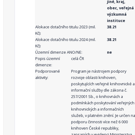
jiné, kraj,
obec, veřejná
výzkumná
instituce
Alokace dotačního titulu 2023 (mil.
38.21
Kč):
Alokace dotačního titulu 2024 (mil.
38.21
Kč):
Územní dimenze ANO/NE:
ne
Popis územní
celá ČR
dimenze:
Podporované
Program je nástrojem podpory
aktivity:
rozvoje oblasti knihoven,
poskytujících veřejné knihovnické a
informační služby dle zákona č.
257/2001 Sb., o knihovnách a
podmínkách poskytování veřejných
knihovnických a informačních
služeb, v platném znění. Je určen n
podporu činnosti více než 6 000
knihoven České republiky,
zapsaných v evidenci Ministerstva