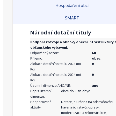
Hospodaření obcí
SMART
Národní dotační tituly
Podpora rozvoje a obnovy obecní infrastruktury 
občanského vybavení.
Odpovědný rezort:
MF
Příjemci:
obec
Alokace dotačního titulu 2023 (mil.
0
Kč):
Alokace dotačního titulu 2024 (mil.
0
Kč):
Územní dimenze ANO/NE:
ano
Popis územní
obce do 3. tis.obyv.
dimenze:
Podporované
Dotace je určena na odstraňování
aktivity:
havarijních stavů, opravy,
modernizace a rekonstrukce,