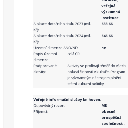
veřejná
výzkumná
instituce
Alokace dotačního titulu 2023 (mil.
633.66
Kč):
Alokace dotačního titulu 2024 (mil.
646.66
Kč):
Územní dimenze ANO/NE:
ne
Popis územní
celá ČR
dimenze:
Podporované
Aktivity se prolínají téměř do všech
aktivity:
oblastí činností v kultuře. Program
je významným nástrojem plnění
státní kulturní politiky.
Veřejné informační služby knihoven.
Odpovědný rezort:
MK
Příjemci:
obecně
prospěšná
společnost ,