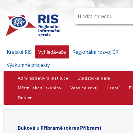
Krajské RIS
Vyhledávače
Regionální rozvoj ČR
Výzkumné projekty
Administrativní instituce
Statistická data
Místní akční skupiny
Vesnice roku
Území
E
Dotace
Buková u Příbramě (okres Příbram)