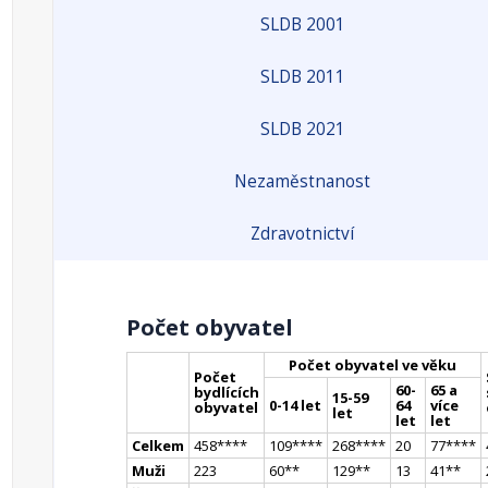
SLDB 2001
SLDB 2011
SLDB 2021
Nezaměstnanost
Zdravotnictví
Počet obyvatel
Počet obyvatel ve věku
Počet
60-
65 a
bydlících
15-59
0-14 let
64
více
obyvatel
let
let
let
Celkem
458
**
**
109
**
**
268
**
**
20
77
**
**
Muži
223
60
*
*
129
*
*
13
41
*
*