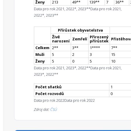
Ženy
213
49
*
*
139
*
*
7
36
*
*
Data pro rok 2021, 2022*, 2023**
Data pro rok 2021,
2022*, 2023**
Přírůstek obyvatelstva
Živě
Přirozený
Zemřelí
Přistěhova
narození
přírůstek
Celkem
2
*
*
3
*
*
1
**
**
7
*
*
Muži
5
2
3
15
Ženy
5
0
5
10
Data pro rok 2021, 2023*, 2022**
Data pro rok 2021,
2023*, 2022**
Počet sňatků
1
Počet rozvodů
0
Data pro rok 2022
Data pro rok 2022
Zdroj dat:
ČSÚ