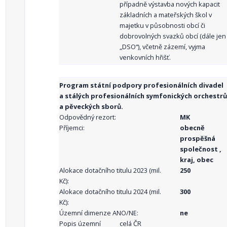
případně výstavba nových kapacit
základních a mateřských škol v
majetku v působnosti obcí či
dobrovolných svazků obcí (dále jen
„DSO“), včetně zázemí, vyjma
venkovních hřišť.
Program státní podpory profesionálních divadel
a stálých profesionálních symfonických orchestrů
a pěveckých sborů.
Odpovědný rezort:
MK
Příjemci:
obecně
prospěšná
společnost ,
kraj, obec
Alokace dotačního titulu 2023 (mil.
250
Kč):
Alokace dotačního titulu 2024 (mil.
300
Kč):
Územní dimenze ANO/NE:
ne
Popis územní
celá ČR