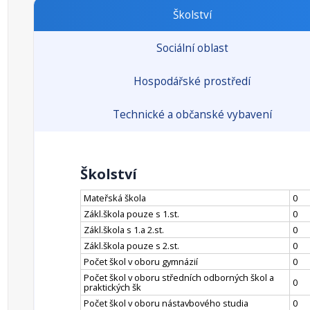
Školství
Sociální oblast
Hospodářské prostředí
Technické a občanské vybavení
Školství
Mateřská škola
0
Zákl.škola pouze s 1.st.
0
Zákl.škola s 1.a 2.st.
0
Zákl.škola pouze s 2.st.
0
Počet škol v oboru gymnázií
0
Počet škol v oboru středních odborných škol a
0
praktických šk
Počet škol v oboru nástavbového studia
0