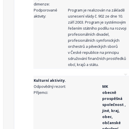
dimenze:
Podporované
Program je realizován na základě
aktivity:
usnesení vlády č. 902 ze dne 10.
září 2003. Program je systémovým
řešením státního podílu na rozvoji
profesionálních divadel,
profesionálních symfonických
orchestrů a pěveckých sborů
v České republice na principu
sdružování finančních prostředků
obcí, krajů a státu.
Kulturní aktivity.
Odpovědný rezort:
MK
Příjemci:
obecně
prospěšná
společnost ,
jiné, kraj,
obec,
občanské
sdružení,