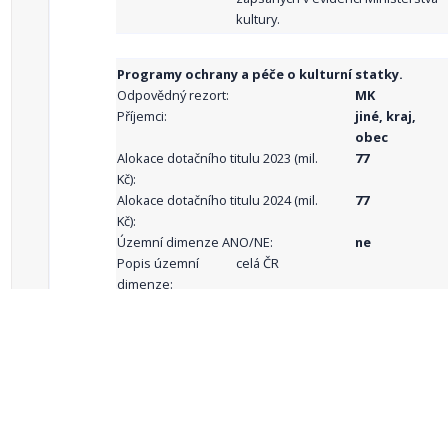
kultury.
Programy ochrany a péče o kulturní statky.
Odpovědný rezort:
MK
Příjemci:
jiné, kraj,
obec
Alokace dotačního titulu 2023 (mil.
77
Kč):
Alokace dotačního titulu 2024 (mil.
77
Kč):
Územní dimenze ANO/NE:
ne
Popis územní
celá ČR
dimenze:
Podporované
aktivity:
celkový počet záznamů: 68
1
2
3
4
5
…