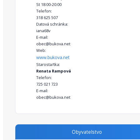
St 18:00-20:00
Telefon:
318 625 507
Datová schránka:
iana68v
E-mail:
obec@bukova.net
Web:
www.bukova.net
Starosta/tka:
Renata Rampová
Telefon:
725 021 723
E-mail:
obec@bukova.net
Obyvatelstvo