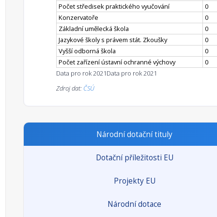
Počet středisek praktického vyučování
0
Konzervatoře
0
Základní umělecká škola
0
Jazykové školy s právem stát. Zkoušky
0
Vyšší odborná škola
0
Počet zařízení ústavní ochranné výchovy
0
Data pro rok 2021
Data pro rok 2021
Zdroj dat:
ČSÚ
Národní dotační tituly
Dotační příležitosti EU
Projekty EU
Národní dotace