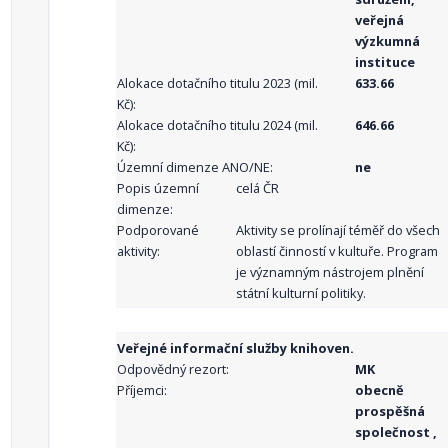
veřejná
výzkumná
instituce
Alokace dotačního titulu 2023 (mil.
633.66
Kč):
Alokace dotačního titulu 2024 (mil.
646.66
Kč):
Územní dimenze ANO/NE:
ne
Popis územní
celá ČR
dimenze:
Podporované
Aktivity se prolínají téměř do všech
aktivity:
oblastí činností v kultuře. Program
je významným nástrojem plnění
státní kulturní politiky.
Veřejné informační služby knihoven.
Odpovědný rezort:
MK
Příjemci:
obecně
prospěšná
společnost ,