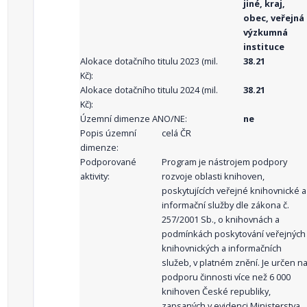
jiné, kraj,
obec, veřejná
výzkumná
instituce
Alokace dotačního titulu 2023 (mil.
38.21
Kč):
Alokace dotačního titulu 2024 (mil.
38.21
Kč):
Územní dimenze ANO/NE:
ne
Popis územní
celá ČR
dimenze:
Podporované
Program je nástrojem podpory
aktivity:
rozvoje oblasti knihoven,
poskytujících veřejné knihovnické a
informační služby dle zákona č.
257/2001 Sb., o knihovnách a
podmínkách poskytování veřejných
knihovnických a informačních
služeb, v platném znění. Je určen n
podporu činnosti více než 6 000
knihoven České republiky,
zapsaných v evidenci Ministerstva