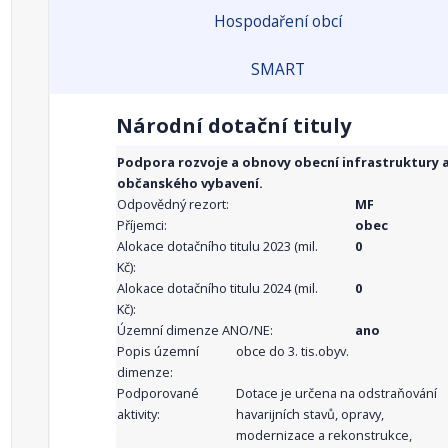
Hospodaření obcí
SMART
Národní dotační tituly
Podpora rozvoje a obnovy obecní infrastruktury 
občanského vybavení.
Odpovědný rezort:
MF
Příjemci:
obec
Alokace dotačního titulu 2023 (mil.
0
Kč):
Alokace dotačního titulu 2024 (mil.
0
Kč):
Územní dimenze ANO/NE:
ano
Popis územní
obce do 3. tis.obyv.
dimenze:
Podporované
Dotace je určena na odstraňování
aktivity:
havarijních stavů, opravy,
modernizace a rekonstrukce,