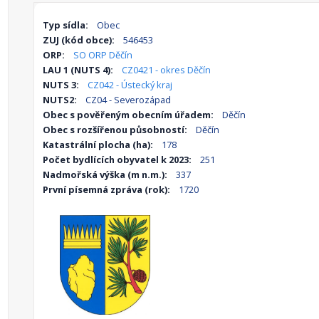
Typ sídla:
Obec
ZUJ (kód obce):
546453
ORP:
SO ORP Děčín
LAU 1 (NUTS 4):
CZ0421 - okres Děčín
NUTS 3:
CZ042 - Ústecký kraj
NUTS2:
CZ04 - Severozápad
Obec s pověřeným obecním úřadem:
Děčín
Obec s rozšířenou působností:
Děčín
Katastrální plocha (ha):
178
Počet bydlících obyvatel k 2023:
251
Nadmořská výška (m n.m.):
337
První písemná zpráva (rok):
1720