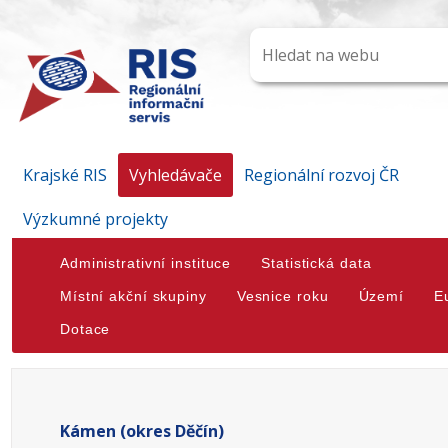
Krajské RIS
Vyhledávače
Regionální rozvoj ČR
Výzkumné projekty
Administrativní instituce
Statistická data
Místní akční skupiny
Vesnice roku
Území
E
Dotace
Kámen (okres Děčín)