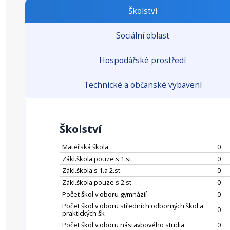
Školství
Sociální oblast
Hospodářské prostředí
Technické a občanské vybavení
Školství
Mateřská škola
0
Zákl.škola pouze s 1.st.
0
Zákl.škola s 1.a 2.st.
0
Zákl.škola pouze s 2.st.
0
Počet škol v oboru gymnázií
0
Počet škol v oboru středních odborných škol a
0
praktických šk
Počet škol v oboru nástavbového studia
0