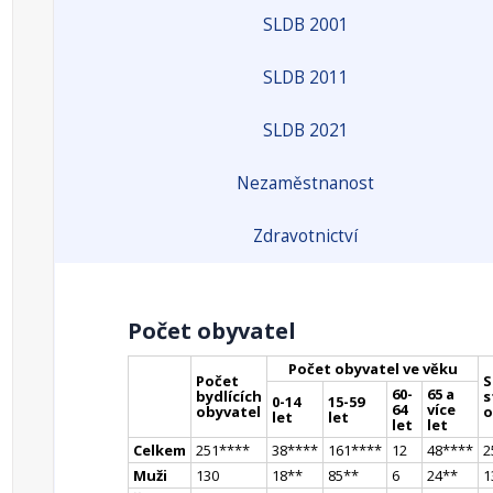
SLDB 2001
SLDB 2011
SLDB 2021
Nezaměstnanost
Zdravotnictví
Počet obyvatel
Počet obyvatel ve věku
Počet
S
60-
65 a
bydlících
s
0-14
15-59
64
více
obyvatel
o
let
let
let
let
Celkem
251
**
**
38
**
**
161
**
**
12
48
**
**
2
Muži
130
18
*
*
85
*
*
6
24
*
*
1