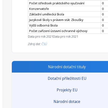
Počet středisek praktického vyučování
0
Konzervatoře
0
Základní umělecká škola
0
Jazykové školy s právem stát. Zkoušky
0
Vyšší odborná škola
0
Počet zařízení ústavní ochranné výchovy
0
Data pro rok 2021
Data pro rok 2021
Zdroj dat:
ČSÚ
Národní dotační tituly
Dotační příležitosti EU
Projekty EU
Národní dotace