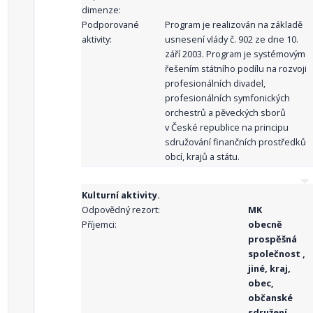
dimenze:
Podporované
Program je realizován na základě
aktivity:
usnesení vlády č. 902 ze dne 10.
září 2003. Program je systémovým
řešením státního podílu na rozvoji
profesionálních divadel,
profesionálních symfonických
orchestrů a pěveckých sborů
v České republice na principu
sdružování finančních prostředků
obcí, krajů a státu.
Kulturní aktivity.
Odpovědný rezort:
MK
Příjemci:
obecně
prospěšná
společnost ,
jiné, kraj,
obec,
občanské
sdružení,