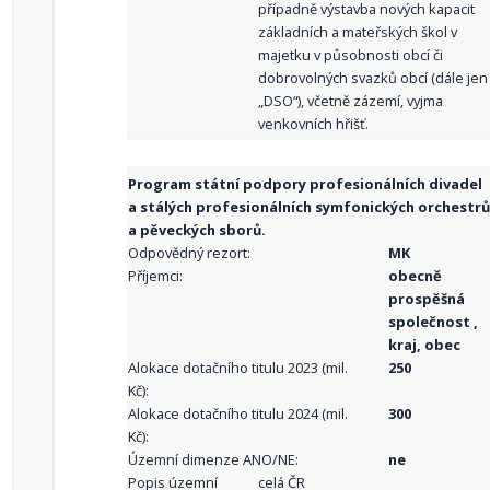
případně výstavba nových kapacit
základních a mateřských škol v
majetku v působnosti obcí či
dobrovolných svazků obcí (dále jen
„DSO“), včetně zázemí, vyjma
venkovních hřišť.
Program státní podpory profesionálních divadel
a stálých profesionálních symfonických orchestrů
a pěveckých sborů.
Odpovědný rezort:
MK
Příjemci:
obecně
prospěšná
společnost ,
kraj, obec
Alokace dotačního titulu 2023 (mil.
250
Kč):
Alokace dotačního titulu 2024 (mil.
300
Kč):
Územní dimenze ANO/NE:
ne
Popis územní
celá ČR