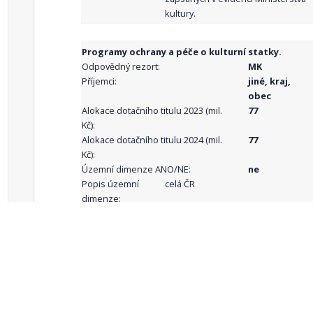
kultury.
Programy ochrany a péče o kulturní statky.
Odpovědný rezort:
MK
Příjemci:
jiné, kraj,
obec
Alokace dotačního titulu 2023 (mil.
77
Kč):
Alokace dotačního titulu 2024 (mil.
77
Kč):
Územní dimenze ANO/NE:
ne
Popis územní
celá ČR
dimenze:
Podporované
aktivity:
celkový počet záznamů: 71
1
2
3
4
5
…