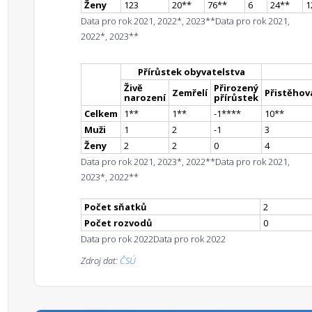
Ženy
123
20
*
*
76
*
*
6
24
*
*
1
Data pro rok 2021, 2022*, 2023**
Data pro rok 2021,
2022*, 2023**
Přírůstek obyvatelstva
Živě
Přirozený
Zemřelí
Přistěhova
narození
přírůstek
Celkem
1
*
*
1
*
*
-1
**
**
10
*
*
Muži
1
2
-1
3
Ženy
2
2
0
4
Data pro rok 2021, 2023*, 2022**
Data pro rok 2021,
2023*, 2022**
Počet sňatků
2
Počet rozvodů
0
Data pro rok 2022
Data pro rok 2022
Zdroj dat:
ČSÚ