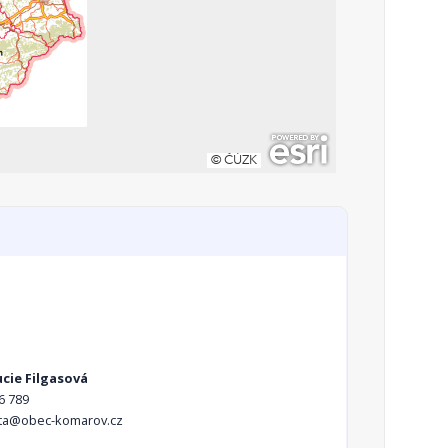
ucie Filgasová
6 789
sta@obec-komarov.cz