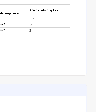
Přírůstek/úbytek
ldo migrace
*
6
*
*
**
**
-8
**
**
3