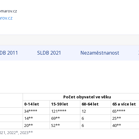
omarov.cz
rov.cz
DB 2011
SLDB 2021
Nezaměstnanost
Počet obyvatel ve věku
0-14 let
15-59 let
60-64 let
65 a více let
34
**
**
121
**
**
12
65
**
**
14
*
*
69
*
*
6
25
*
*
20
*
*
52
*
*
6
40
*
*
021, 2022*, 2023**