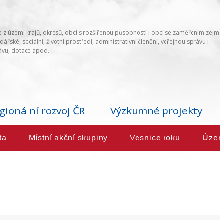
 z území krajů, okresů, obcí s rozšířenou působností i obcí se zaměřením zej
ářské, sociální, životní prostředí, administrativní členění, veřejnou správu i
vu, dotace apod.
gionální rozvoj ČR
Výzkumné projekty
ta
Místní akční skupiny
Vesnice roku
Úze