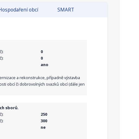
Hospodaření obcí
SMART
):
0
):
0
ano
dernizace a rekonstrukce, případně výstavba
sti obcí či dobrovolných svazků obcí (dále jen
ch sborů.
):
250
):
300
ne