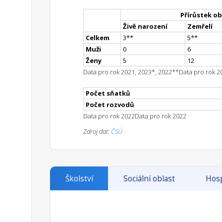
Přírůstek ob
Živě narození
Zemřelí
Celkem
3
*
*
5
*
*
Muži
0
6
Ženy
5
12
Data pro rok 2021, 2023*, 2022**
Data pro rok 2
Počet sňatků
Počet rozvodů
Data pro rok 2022
Data pro rok 2022
Zdroj dat:
ČSÚ
Školství
Sociální oblast
Hosp