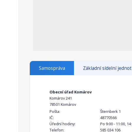
Samospráva
Základní sídelní jedno
Obecní úřad Komárov
Komárov 241
78501 Komárov
Pošta:
Šternberk 1
IČ:
48770566
Úřední hodiny:
Po 9:00 - 11:00, 14:
Telefon:
585 034 106