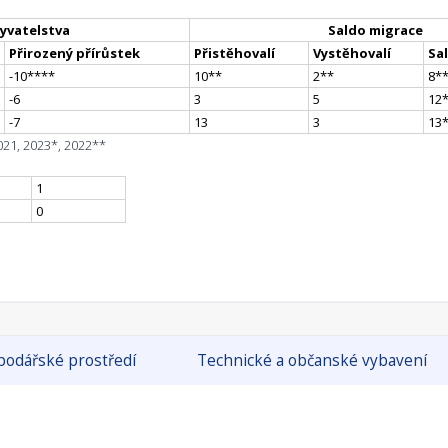
yvatelstva
Saldo migrace
Přirozený přírůstek
Přistěhovalí
Vystěhovalí
Sa
-10
**
**
10
*
*
2
*
*
8
*
-6
3
5
12
-7
13
3
13
021, 2023*, 2022**
1
0
odářské prostředí
Technické a občanské vybavení