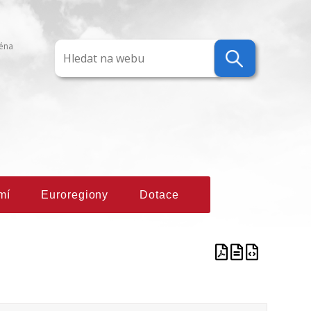
ména
mí
Euroregiony
Dotace