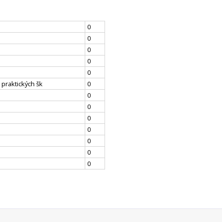
0
0
0
0
0
 praktických šk
0
0
0
0
0
0
0
0