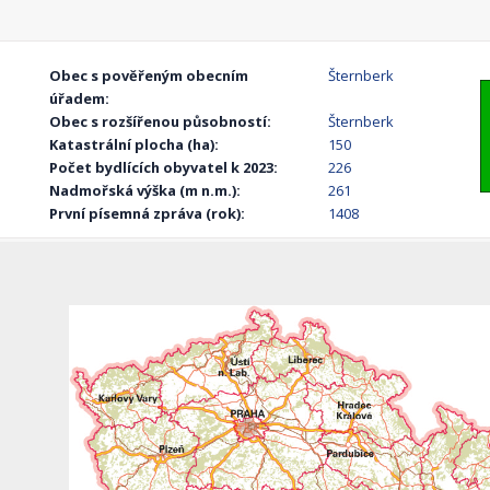
Obec s pověřeným obecním
Šternberk
úřadem:
Obec s rozšířenou působností:
Šternberk
Katastrální plocha (ha):
150
Počet bydlících obyvatel k 2023:
226
Nadmořská výška (m n.m.):
261
První písemná zpráva (rok):
1408