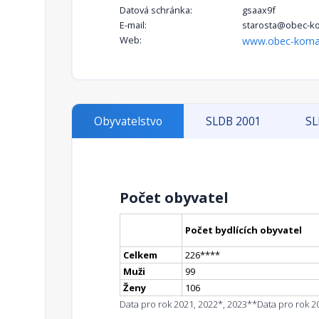
Datová schránka:
gsaax9f
E-mail:
starosta@obec-k
Web:
www.obec-koma
Obyvatelstvo
SLDB 2001
SL
Počet obyvatel
Počet bydlících obyvatel
Celkem
226
**
**
Muži
99
Ženy
106
Data pro rok 2021, 2022*, 2023**
Data pro rok 2