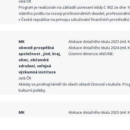
celá ČR
Program je realizován na základě usnesení vlády č. 902 ze dne 
státního podílu na rozvoji profesionálních divadel, profesionál
v České republice na principu sdružování finančních prostředků o
MK
Alokace dotačního titulu 2023 (mil. Kč
obecně prospěšná
Alokace dotačního titulu 2024 (mil. Kč
společnost , jiné, kraj,
Územní dimenze ANO/NE:
obec, občanské
sdružení, veřejná
výzkumná instituce
celá ČR
Aktivity se prolínají téměř do všech oblastí činností v kultuře. 
kulturní politiky.
MK
Alokace dotačního titulu 2023 (mil. Kč
obecně prospěšná
Alokace dotačního titulu 2024 (mil. Kč
společnost , jiné, kraj,
Územní dimenze ANO/NE: