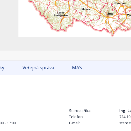
tky
Veřejná správa
MAS
Starosta/tka:
Ing. L
Telefon:
724 19
00 - 17:00
E-mail:
staro