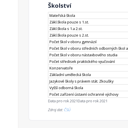
Školství
Mateřská škola
Zákl.škola pouze s 1.st.
Zákl.škola s 1.a 2.st.
Zákl.škola pouze s 2.st.
Počet škol v oboru gymnázií
Počet škol v oboru středních odborných škol a
Počet škol v oboru nástavbového studia
Počet středisek praktického vyučování
Konzervatoře
Základní umělecká škola
Jazykové školy s právem stát. Zkoušky
Vyšší odborná škola
Počet zařízení ústavní ochranné výchovy
Data pro rok 2021
Data pro rok 2021
Zdroj dat:
ČSÚ