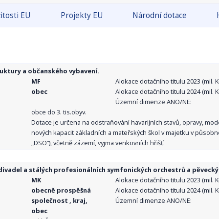
itosti EU
Projekty EU
Národní dotace
ruktury a občanského vybavení.
MF
Alokace dotačního titulu 2023 (mil. Kč
obec
Alokace dotačního titulu 2024 (mil. Kč
Územní dimenze ANO/NE:
obce do 3. tis.obyv.
Dotace je určena na odstraňování havarijních stavů, opravy, mo
nových kapacit základních a mateřských škol v majetku v působno
„DSO“), včetně zázemí, vyjma venkovních hřišť.
ivadel a stálých profesionálních symfonických orchestrů a pěvecký
MK
Alokace dotačního titulu 2023 (mil. Kč
obecně prospěšná
Alokace dotačního titulu 2024 (mil. Kč
společnost , kraj,
Územní dimenze ANO/NE:
obec