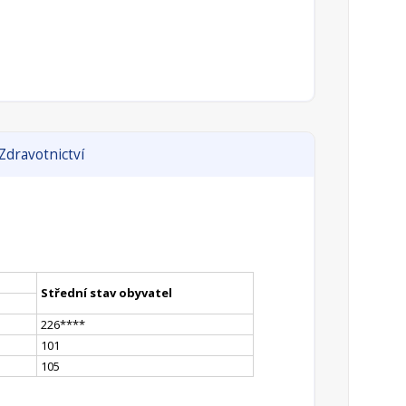
Zdravotnictví
Střední stav obyvatel
226
**
**
101
105