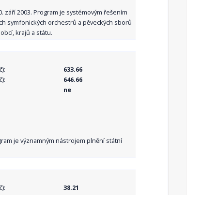
10. září 2003. Program je systémovým řešením
ních symfonických orchestrů a pěveckých sborů
bcí, krajů a státu.
):
633.66
):
646.66
ne
Program je významným nástrojem plnění státní
):
38.21
):
38.21
ne