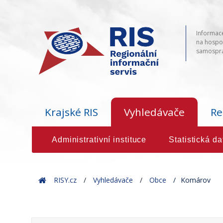
Informace
na hospod
samosprá
Krajské RIS
Vyhledávače
Re
Administrativní instituce
Statistická da
Home
RISY.cz
Vyhledávače
Obce
Komárov