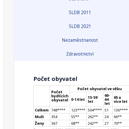
SLDB 2011
SLDB 2021
Nezaměstnanost
Zdravotnictví
Počet obyvatel
Počet obyvatel ve věku
Počet
60-
bydlících
15-59
65 a
0-14 let
64
obyvatel
let
více let
let
Celkem
748
**
**
123
**
**
504
**
**
51
136
**
**
Muži
354
55
*
*
262
*
*
24
66
*
*
Ženy
367
68
*
*
242
*
*
27
70
*
*