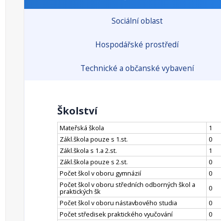
Sociální oblast
Hospodářské prostředí
Technické a občanské vybavení
Školství
Mateřská škola
1
Zákl.škola pouze s 1.st.
0
Zákl.škola s 1.a 2.st.
1
Zákl.škola pouze s 2.st.
0
Počet škol v oboru gymnázií
0
Počet škol v oboru středních odborných škol a
0
praktických šk
Počet škol v oboru nástavbového studia
0
Počet středisek praktického vyučování
0