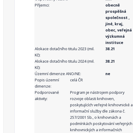
Příjemci:
obecně
prospěšná
společnost ,
jiné, kraj,
obec, veřejná
výzkumná
instituce
Alokace dotačního titulu 2023 (mil.
38.21
Kč):
Alokace dotačního titulu 2024 (mil.
38.21
Kč):
Územní dimenze ANO/NE:
ne
Popis územní
celá ČR
dimenze:
Podporované
Program je nástrojem podpory
aktivity:
rozvoje oblasti knihoven,
poskytujících veřejné knihovnické a
informační služby dle zákona č.
257/2001 Sb., o knihovnách a
podmínkách poskytování veřejných
knihovnických a informačních