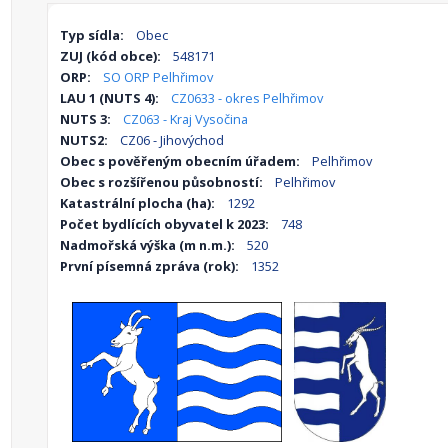
Typ sídla:
Obec
ZUJ (kód obce):
548171
ORP:
SO ORP Pelhřimov
LAU 1 (NUTS 4):
CZ0633 - okres Pelhřimov
NUTS 3:
CZ063 - Kraj Vysočina
NUTS2:
CZ06 - Jihovýchod
Obec s pověřeným obecním úřadem:
Pelhřimov
Obec s rozšířenou působností:
Pelhřimov
Katastrální plocha (ha):
1292
Počet bydlících obyvatel k 2023:
748
Nadmořská výška (m n.m.):
520
První písemná zpráva (rok):
1352