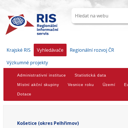
Krajské RIS
Vyhledávače
Regionální rozvoj ČR
Výzkumné projekty
Administrativní instituce
Statistická data
Místní akční skupiny
Vesnice roku
Území
E
Dotace
Košetice (okres Pelhřimov)