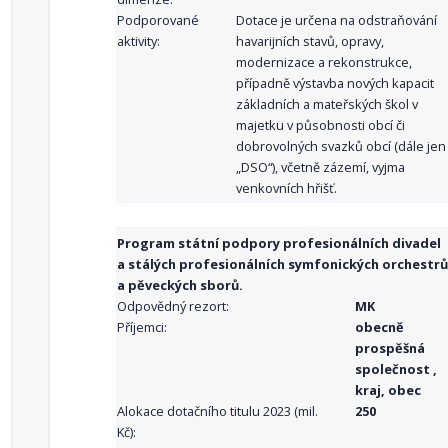
Podporované
Dotace je určena na odstraňování
aktivity:
havarijních stavů, opravy,
modernizace a rekonstrukce,
případně výstavba nových kapacit
základních a mateřských škol v
majetku v působnosti obcí či
dobrovolných svazků obcí (dále jen
„DSO“), včetně zázemí, vyjma
venkovních hřišť.
Program státní podpory profesionálních divadel
a stálých profesionálních symfonických orchestrů
a pěveckých sborů.
Odpovědný rezort:
MK
Příjemci:
obecně
prospěšná
společnost ,
kraj, obec
Alokace dotačního titulu 2023 (mil.
250
Kč):