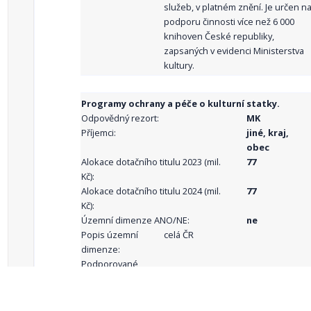
služeb, v platném znění. Je určen n
podporu činnosti více než 6 000
knihoven České republiky,
zapsaných v evidenci Ministerstva
kultury.
Programy ochrany a péče o kulturní statky.
Odpovědný rezort:
MK
Příjemci:
jiné, kraj,
obec
Alokace dotačního titulu 2023 (mil.
77
Kč):
Alokace dotačního titulu 2024 (mil.
77
Kč):
Územní dimenze ANO/NE:
ne
Popis územní
celá ČR
dimenze:
Podporované
aktivity: