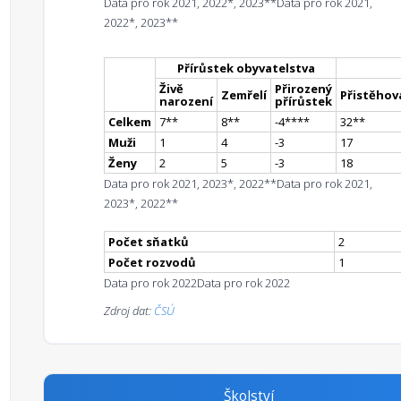
Data pro rok 2021, 2022*, 2023**
Data pro rok 2021,
2022*, 2023**
Přírůstek obyvatelstva
Živě
Přirozený
Zemřelí
Přistěhova
narození
přírůstek
Celkem
7
*
*
8
*
*
-4
**
**
32
*
*
Muži
1
4
-3
17
Ženy
2
5
-3
18
Data pro rok 2021, 2023*, 2022**
Data pro rok 2021,
2023*, 2022**
Počet sňatků
2
Počet rozvodů
1
Data pro rok 2022
Data pro rok 2022
Zdroj dat:
ČSÚ
Školství