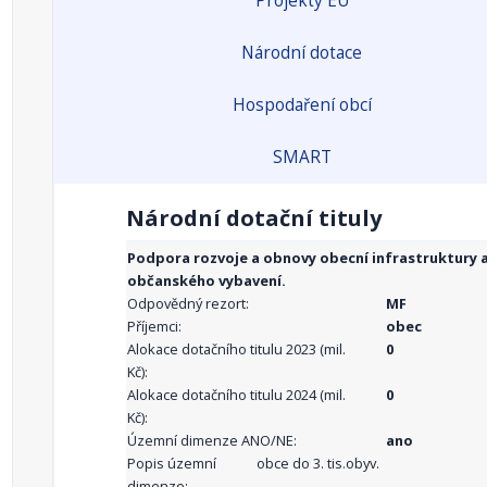
Projekty EU
Národní dotace
Hospodaření obcí
SMART
Národní dotační tituly
Podpora rozvoje a obnovy obecní infrastruktury 
občanského vybavení.
Odpovědný rezort:
MF
Příjemci:
obec
Alokace dotačního titulu 2023 (mil.
0
Kč):
Alokace dotačního titulu 2024 (mil.
0
Kč):
Územní dimenze ANO/NE:
ano
Popis územní
obce do 3. tis.obyv.
dimenze: