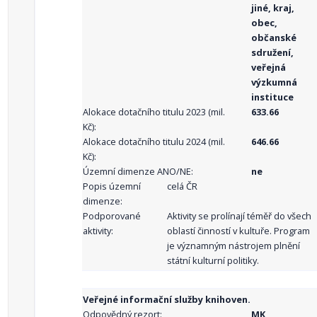
jiné, kraj,
obec,
občanské
sdružení,
veřejná
výzkumná
instituce
Alokace dotačního titulu 2023 (mil.
633.66
Kč):
Alokace dotačního titulu 2024 (mil.
646.66
Kč):
Územní dimenze ANO/NE:
ne
Popis územní
celá ČR
dimenze:
Podporované
Aktivity se prolínají téměř do všech
aktivity:
oblastí činností v kultuře. Program
je významným nástrojem plnění
státní kulturní politiky.
Veřejné informační služby knihoven.
Odpovědný rezort:
MK