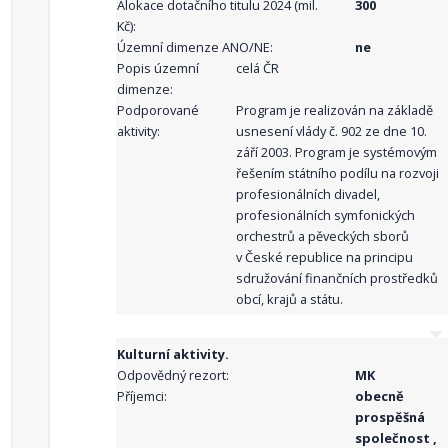
Alokace dotačního titulu 2024 (mil.
300
Kč):
Územní dimenze ANO/NE:
ne
Popis územní
celá ČR
dimenze:
Podporované
Program je realizován na základě
aktivity:
usnesení vlády č. 902 ze dne 10.
září 2003. Program je systémovým
řešením státního podílu na rozvoji
profesionálních divadel,
profesionálních symfonických
orchestrů a pěveckých sborů
v České republice na principu
sdružování finančních prostředků
obcí, krajů a státu.
Kulturní aktivity.
Odpovědný rezort:
MK
Příjemci:
obecně
prospěšná
společnost ,