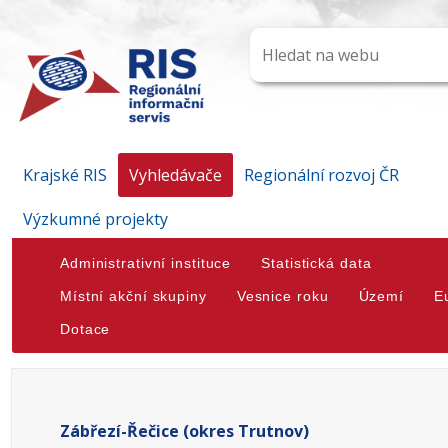
Krajské RIS
Vyhledávače
Regionální rozvoj ČR
Výzkumné projekty
Administrativní instituce
Statistická data
Místní akční skupiny
Vesnice roku
Území
E
Dotace
Zábřezí-Řečice (okres Trutnov)