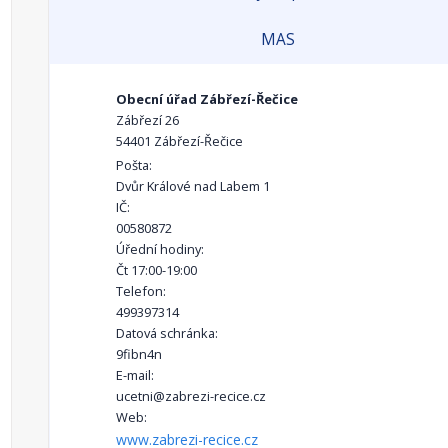
MAS
Obecní úřad Zábřezí-Řečice
Zábřezí 26
54401 Zábřezí-Řečice
Pošta:
Dvůr Králové nad Labem 1
IČ:
00580872
Úřední hodiny:
Čt 17:00-19:00
Telefon:
499397314
Datová schránka:
9fibn4n
E-mail:
ucetni@zabrezi-recice.cz
Web:
www.zabrezi-recice.cz