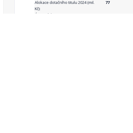
Alokace dotačního titulu 2024 (mil.
77
Kč):
Územní dimenze ANO/NE:
ne
Popis územní
celá ČR
dimenze:
Podporované
aktivity:
celkový počet záznamů: 69
1
2
3
4
5
…
Zdroje dat