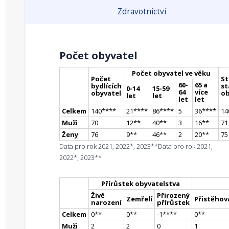
Zdravotnictví
Počet obyvatel
Počet obyvatel ve věku
Počet
St
60-
65 a
bydlících
st
0-14
15-59
64
více
obyvatel
ob
let
let
let
let
Celkem
140
**
**
21
**
**
86
**
**
5
36
**
**
14
Muži
70
12
*
*
40
*
*
3
16
*
*
71
Ženy
76
9
*
*
46
*
*
2
20
*
*
75
Data pro rok 2021, 2022*, 2023**
Data pro rok 2021,
2022*, 2023**
Přírůstek obyvatelstva
Živě
Přirozený
Zemřelí
Přistěhova
narození
přírůstek
Celkem
0
*
*
0
*
*
-1
**
**
0
*
*
Muži
2
2
0
1