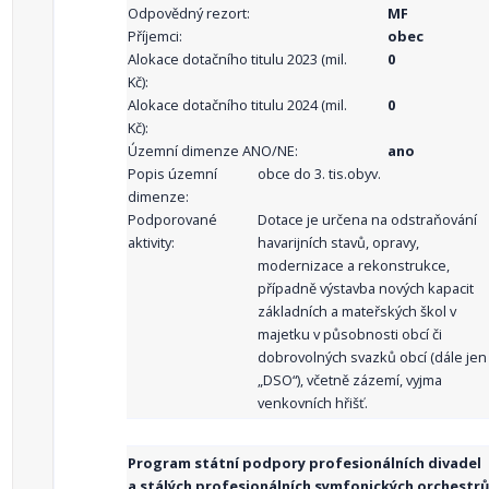
Odpovědný rezort:
MF
Příjemci:
obec
Alokace dotačního titulu 2023 (mil.
0
Kč):
Alokace dotačního titulu 2024 (mil.
0
Kč):
Územní dimenze ANO/NE:
ano
Popis územní
obce do 3. tis.obyv.
dimenze:
Podporované
Dotace je určena na odstraňování
aktivity:
havarijních stavů, opravy,
modernizace a rekonstrukce,
případně výstavba nových kapacit
základních a mateřských škol v
majetku v působnosti obcí či
dobrovolných svazků obcí (dále jen
„DSO“), včetně zázemí, vyjma
venkovních hřišť.
Program státní podpory profesionálních divadel
a stálých profesionálních symfonických orchestrů