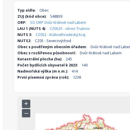
Typ sídla:
Obec
ZUJ (kód obce):
548839
ORP:
SO ORP Dvůr Králové nad Labem
LAU 1 (NUTS 4):
CZ0525 - okres Trutnov
NUTS 3:
CZ052 - Královéhradecký kraj
NUTS2:
CZ05 - Severovýchod
Obec s pověřeným obecním úřadem:
Dvůr Králové nad Lab
Obec s rozšířenou působností:
Dvůr Králové nad Labem
Katastrální plocha (ha):
245
Počet bydlících obyvatel k 2023:
140
Nadmořská výška (m n.m.):
414
První písemná zpráva (rok):
1238