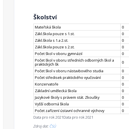
Školství
Mateřská škola
0
Zákl.škola pouze s 1.st.
0
Zákl.škola s 1.a 2.st.
0
Zákl.škola pouze s 2.st.
0
Počet škol v oboru gymnázií
0
Počet škol v oboru středních odborných škol a
0
praktických šk
Počet škol v oboru nástavbového studia
0
Počet středisek praktického vyučování
0
Konzervatoře
0
Základní umělecká škola
0
Jazykové školy s právem stát. Zkoušky
0
Vyšší odborná škola
0
Počet zařízení ústavní ochranné výchovy
0
Data pro rok 2021
Data pro rok 2021
Zdroj dat:
ČSÚ