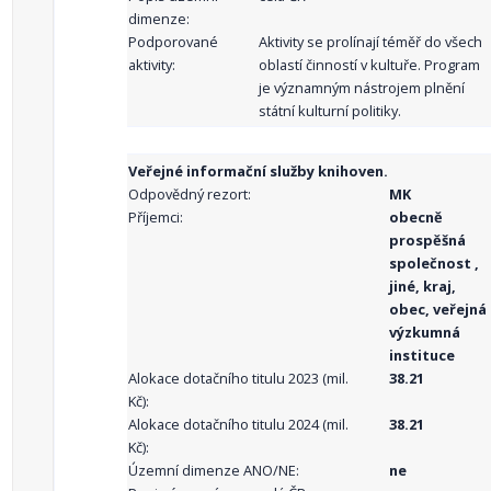
dimenze:
Podporované
Aktivity se prolínají téměř do všech
aktivity:
oblastí činností v kultuře. Program
je významným nástrojem plnění
státní kulturní politiky.
Veřejné informační služby knihoven.
Odpovědný rezort:
MK
Příjemci:
obecně
prospěšná
společnost ,
jiné, kraj,
obec, veřejná
výzkumná
instituce
Alokace dotačního titulu 2023 (mil.
38.21
Kč):
Alokace dotačního titulu 2024 (mil.
38.21
Kč):
Územní dimenze ANO/NE:
ne