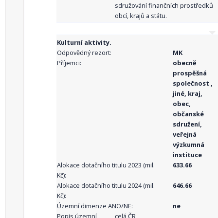
sdružování finančních prostředků
obcí, krajů a státu.
Kulturní aktivity.
Odpovědný rezort:
MK
Příjemci:
obecně
prospěšná
společnost ,
jiné, kraj,
obec,
občanské
sdružení,
veřejná
výzkumná
instituce
Alokace dotačního titulu 2023 (mil.
633.66
Kč):
Alokace dotačního titulu 2024 (mil.
646.66
Kč):
Územní dimenze ANO/NE:
ne
Popis územní
celá ČR