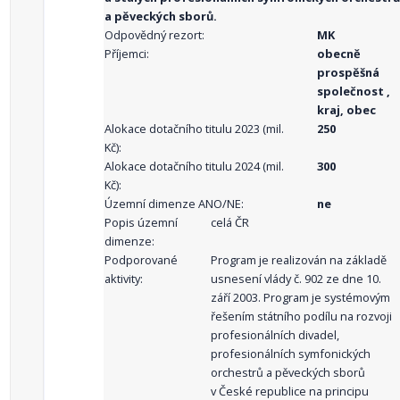
a pěveckých sborů.
Odpovědný rezort:
MK
Příjemci:
obecně
prospěšná
společnost ,
kraj, obec
Alokace dotačního titulu 2023 (mil.
250
Kč):
Alokace dotačního titulu 2024 (mil.
300
Kč):
Územní dimenze ANO/NE:
ne
Popis územní
celá ČR
dimenze:
Podporované
Program je realizován na základě
aktivity:
usnesení vlády č. 902 ze dne 10.
září 2003. Program je systémovým
řešením státního podílu na rozvoji
profesionálních divadel,
profesionálních symfonických
orchestrů a pěveckých sborů
v České republice na principu