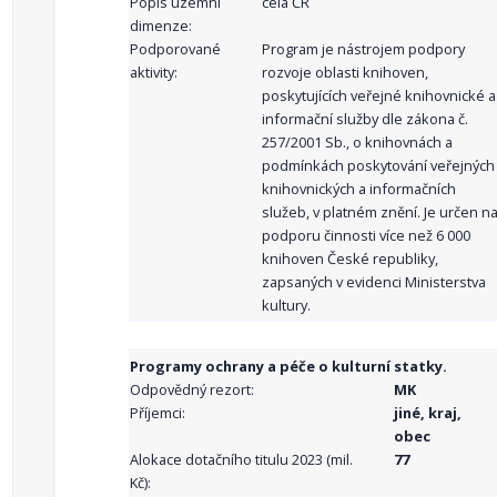
Popis územní
celá ČR
dimenze:
Podporované
Program je nástrojem podpory
aktivity:
rozvoje oblasti knihoven,
poskytujících veřejné knihovnické a
informační služby dle zákona č.
257/2001 Sb., o knihovnách a
podmínkách poskytování veřejných
knihovnických a informačních
služeb, v platném znění. Je určen n
podporu činnosti více než 6 000
knihoven České republiky,
zapsaných v evidenci Ministerstva
kultury.
Programy ochrany a péče o kulturní statky.
Odpovědný rezort:
MK
Příjemci:
jiné, kraj,
obec
Alokace dotačního titulu 2023 (mil.
77
Kč):