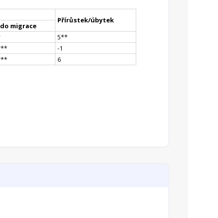
Přírůstek/úbytek
ldo migrace
*
5
*
*
*
**
-1
*
**
6