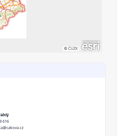
Náhlý
8 616
ta@cakova.cz