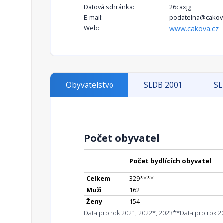
Datová schránka:
26caxjg
E-mail:
podatelna@cakov
Web:
www.cakova.cz
Obyvatelstvo
SLDB 2001
SL
Počet obyvatel
Počet bydlících obyvatel
Celkem
329
**
**
Muži
162
Ženy
154
Data pro rok 2021, 2022*, 2023**
Data pro rok 2