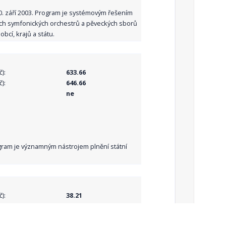
10. září 2003. Program je systémovým řešením
ních symfonických orchestrů a pěveckých sborů
bcí, krajů a státu.
):
633.66
):
646.66
ne
Program je významným nástrojem plnění státní
):
38.21
):
38.21
ne