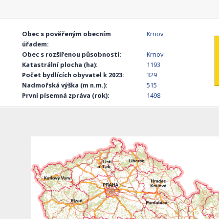
Obec s pověřeným obecním
Krnov
úřadem:
Obec s rozšířenou působností:
Krnov
Katastrální plocha (ha):
1193
Počet bydlících obyvatel k 2023:
329
Nadmořská výška (m n.m.):
515
První písemná zpráva (rok):
1498