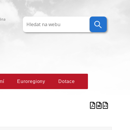
ména
mí
Euroregiony
Dotace