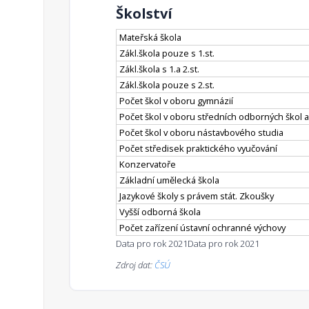
Školství
Mateřská škola
Zákl.škola pouze s 1.st.
Zákl.škola s 1.a 2.st.
Zákl.škola pouze s 2.st.
Počet škol v oboru gymnázií
Počet škol v oboru středních odborných škol a
Počet škol v oboru nástavbového studia
Počet středisek praktického vyučování
Konzervatoře
Základní umělecká škola
Jazykové školy s právem stát. Zkoušky
Vyšší odborná škola
Počet zařízení ústavní ochranné výchovy
Data pro rok 2021
Data pro rok 2021
Zdroj dat:
ČSÚ