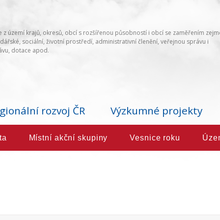
 z území krajů, okresů, obcí s rozšířenou působností i obcí se zaměřením zej
ářské, sociální, životní prostředí, administrativní členění, veřejnou správu i
vu, dotace apod.
gionální rozvoj ČR
Výzkumné projekty
ta
Místní akční skupiny
Vesnice roku
Úze