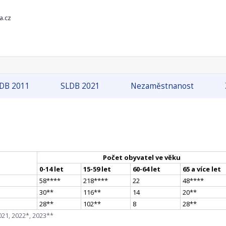
a.cz
DB 2011
SLDB 2021
Nezaměstnanost
Počet obyvatel ve věku
0-14 let
15-59 let
60-64 let
65 a více let
58
**
**
218
**
**
22
48
**
**
30
*
*
116
*
*
14
20
*
*
28
*
*
102
*
*
8
28
*
*
021, 2022*, 2023**