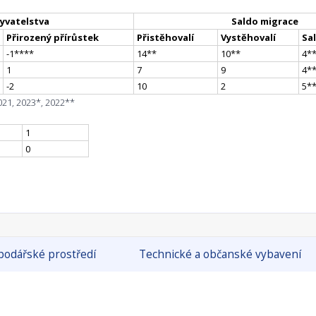
yvatelstva
Saldo migrace
Přirozený přírůstek
Přistěhovalí
Vystěhovalí
Sa
-1
**
**
14
*
*
10
*
*
4
*
1
7
9
4
*
-2
10
2
5
*
021, 2023*, 2022**
1
0
odářské prostředí
Technické a občanské vybavení