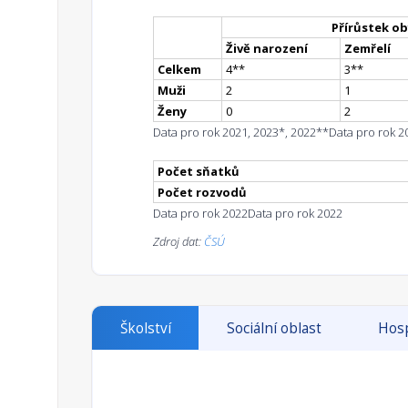
Přírůstek ob
Živě narození
Zemřelí
Celkem
4
*
*
3
*
*
Muži
2
1
Ženy
0
2
Data pro rok 2021, 2023*, 2022**
Data pro rok 2
Počet sňatků
Počet rozvodů
Data pro rok 2022
Data pro rok 2022
Zdroj dat:
ČSÚ
Školství
Sociální oblast
Hosp