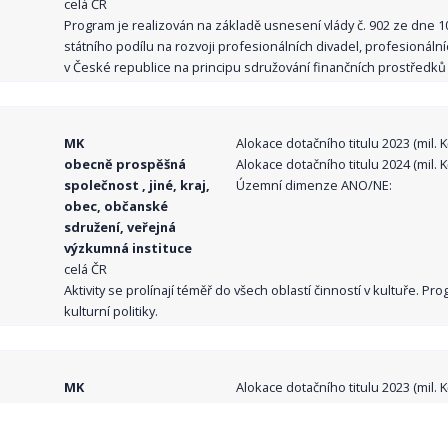
celá ČR
Program je realizován na základě usnesení vlády č. 902 ze dne 
státního podílu na rozvoji profesionálních divadel, profesionál
v České republice na principu sdružování finančních prostředků o
MK
Alokace dotačního titulu 2023 (mil. Kč
obecně prospěšná
Alokace dotačního titulu 2024 (mil. Kč
společnost , jiné, kraj,
Územní dimenze ANO/NE:
obec, občanské
sdružení, veřejná
výzkumná instituce
celá ČR
Aktivity se prolínají téměř do všech oblastí činností v kultuře. 
kulturní politiky.
MK
Alokace dotačního titulu 2023 (mil. Kč
obecně prospěšná
Alokace dotačního titulu 2024 (mil. Kč
společnost , jiné, kraj,
Územní dimenze ANO/NE: