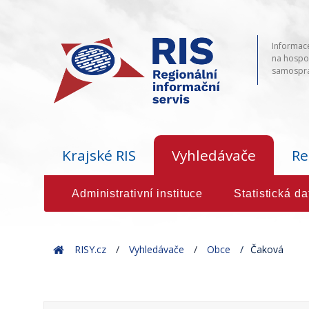
Informace
na hospod
samosprá
Krajské RIS
Vyhledávače
Re
Administrativní instituce
Statistická da
Home
RISY.cz
Vyhledávače
Obce
Čaková