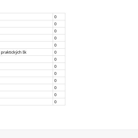
0
0
0
0
0
 praktických šk
0
0
0
0
0
0
0
0