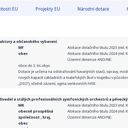
itosti EU
Projekty EU
Národní dotace
ruktury a občanského vybavení.
MF
Alokace dotačního titulu 2023 (mil. Kč
obec
Alokace dotačního titulu 2024 (mil. Kč
Územní dimenze ANO/NE:
obce do 3. tis.obyv.
Dotace je určena na odstraňování havarijních stavů, opravy, mo
nových kapacit základních a mateřských škol v majetku v působno
„DSO“), včetně zázemí, vyjma venkovních hřišť.
ivadel a stálých profesionálních symfonických orchestrů a pěvecký
MK
Alokace dotačního titulu 2023 (mil. Kč
obecně prospěšná
Alokace dotačního titulu 2024 (mil. Kč
společnost , kraj,
Územní dimenze ANO/NE:
obec