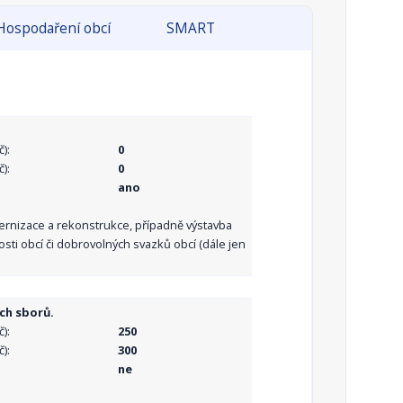
Hospodaření obcí
SMART
):
0
):
0
ano
dernizace a rekonstrukce, případně výstavba
sti obcí či dobrovolných svazků obcí (dále jen
ch sborů.
):
250
):
300
ne