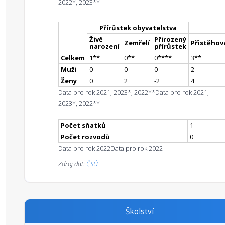
2022*, 2023**
Přírůstek obyvatelstva
Živě
Přirozený
Zemřelí
Přistěhova
narození
přírůstek
Celkem
1
*
*
0
*
*
0
**
**
3
*
*
Muži
0
0
0
2
Ženy
0
2
-2
4
Data pro rok 2021, 2023*, 2022**
Data pro rok 2021,
2023*, 2022**
Počet sňatků
1
Počet rozvodů
0
Data pro rok 2022
Data pro rok 2022
Zdroj dat:
ČSÚ
Školství