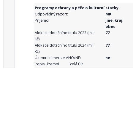
Programy ochrany a péče o kulturní statky.
Odpovědný rezort:
MK
Příjemci:
jiné, kraj,
obec
Alokace dotačního titulu 2023 (mil.
77
Kč):
Alokace dotačního titulu 2024 (mil.
77
Kč):
Územní dimenze ANO/NE:
ne
Popis územní
celá ČR
dimenze:
Podporované
aktivity:
celkový počet záznamů: 68
1
2
3
4
5
…