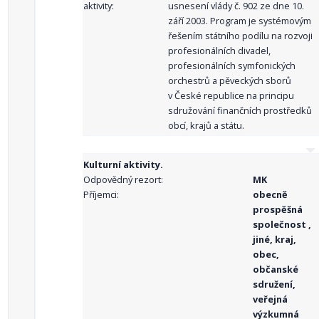
aktivity:
usnesení vlády č. 902 ze dne 10.
září 2003. Program je systémovým
řešením státního podílu na rozvoji
profesionálních divadel,
profesionálních symfonických
orchestrů a pěveckých sborů
v České republice na principu
sdružování finančních prostředků
obcí, krajů a státu.
Kulturní aktivity.
Odpovědný rezort:
MK
Příjemci:
obecně
prospěšná
společnost ,
jiné, kraj,
obec,
občanské
sdružení,
veřejná
výzkumná