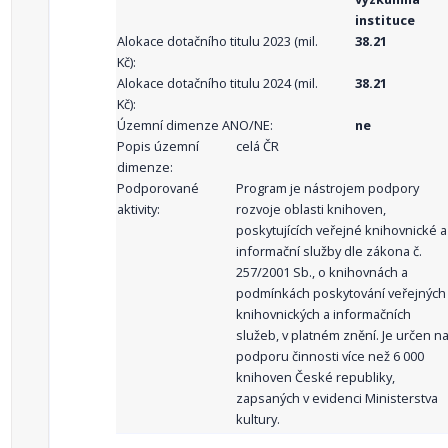
instituce
Alokace dotačního titulu 2023 (mil.
38.21
Kč):
Alokace dotačního titulu 2024 (mil.
38.21
Kč):
Územní dimenze ANO/NE:
ne
Popis územní
celá ČR
dimenze:
Podporované
Program je nástrojem podpory
aktivity:
rozvoje oblasti knihoven,
poskytujících veřejné knihovnické a
informační služby dle zákona č.
257/2001 Sb., o knihovnách a
podmínkách poskytování veřejných
knihovnických a informačních
služeb, v platném znění. Je určen n
podporu činnosti více než 6 000
knihoven České republiky,
zapsaných v evidenci Ministerstva
kultury.