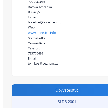
725 776 499
Datová schránka:
83uaxy5
E-mail:
boretice@boretice.info
Web:
www.boretice.info
Starosta/tka:
Tomáš Kos
Telefon:
725776499
E-mail:
tom.kos@seznam.cz
Obyvatelstvo
SLDB 2001