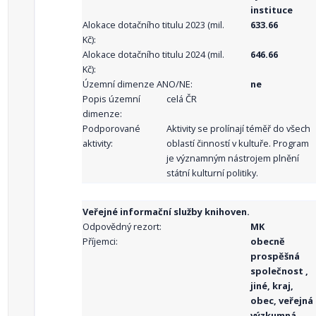
instituce
Alokace dotačního titulu 2023 (mil.
633.66
Kč):
Alokace dotačního titulu 2024 (mil.
646.66
Kč):
Územní dimenze ANO/NE:
ne
Popis územní
celá ČR
dimenze:
Podporované
Aktivity se prolínají téměř do všech
aktivity:
oblastí činností v kultuře. Program
je významným nástrojem plnění
státní kulturní politiky.
Veřejné informační služby knihoven.
Odpovědný rezort:
MK
Příjemci:
obecně
prospěšná
společnost ,
jiné, kraj,
obec, veřejná
výzkumná