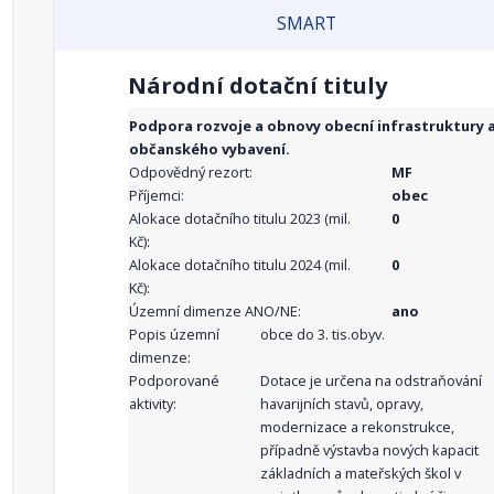
SMART
Národní dotační tituly
Podpora rozvoje a obnovy obecní infrastruktury 
občanského vybavení.
Odpovědný rezort:
MF
Příjemci:
obec
Alokace dotačního titulu 2023 (mil.
0
Kč):
Alokace dotačního titulu 2024 (mil.
0
Kč):
Územní dimenze ANO/NE:
ano
Popis územní
obce do 3. tis.obyv.
dimenze:
Podporované
Dotace je určena na odstraňování
aktivity:
havarijních stavů, opravy,
modernizace a rekonstrukce,
případně výstavba nových kapacit
základních a mateřských škol v