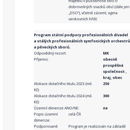
majetku v působnosti obcí či
dobrovolných svazků obcí (dále jen
„DSO“), včetně zázemí, vyjma
venkovních hřišť.
Program státní podpory profesionálních divadel
a stálých profesionálních symfonických orchestrů
a pěveckých sborů.
Odpovědný rezort:
MK
Příjemci:
obecně
prospěšná
společnost ,
kraj, obec
Alokace dotačního titulu 2023 (mil.
250
Kč):
Alokace dotačního titulu 2024 (mil.
300
Kč):
Územní dimenze ANO/NE:
ne
Popis územní
celá ČR
dimenze:
Podporované
Program je realizován na základě