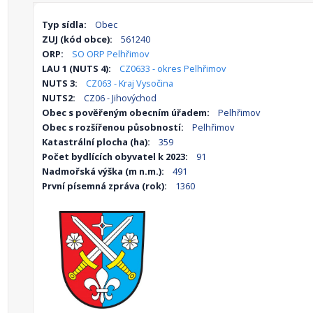
Typ sídla:
Obec
ZUJ (kód obce):
561240
ORP:
SO ORP Pelhřimov
LAU 1 (NUTS 4):
CZ0633 - okres Pelhřimov
NUTS 3:
CZ063 - Kraj Vysočina
NUTS2:
CZ06 - Jihovýchod
Obec s pověřeným obecním úřadem:
Pelhřimov
Obec s rozšířenou působností:
Pelhřimov
Katastrální plocha (ha):
359
Počet bydlících obyvatel k 2023:
91
Nadmořská výška (m n.m.):
491
První písemná zpráva (rok):
1360