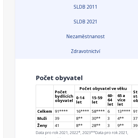
SLDB 2011
SLDB 2021
Nezaměstnanost
Zdravotnictví
Počet obyvatel
Počet obyvatel ve věku
Počet
St
60-
65 a
bydlících
st
0-14
15-59
64
více
obyvatel
ob
let
let
let
let
Celkem
91
**
**
16
**
**
58
**
**
6
13
**
**
91
Muži
39
8
*
*
30
*
*
3
4
*
*
37
Ženy
41
8
*
*
28
*
*
3
9
*
*
39
Data pro rok 2021, 2022*, 2023**
Data pro rok 2021,