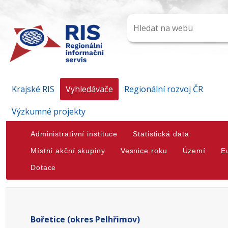
Krajské RIS
Vyhledávače
Regionální rozvoj ČR
Výzkumné projekty
Administrativní instituce
Statistická data
Místní akční skupiny
Vesnice roku
Území
E
Dotace
Bořetice (okres Pelhřimov)