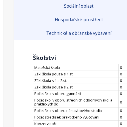
Sociální oblast
Hospodářské prostředí
Technické a občanské vybavení
Školství
Mateřská škola
0
Zákl.škola pouze s 1.st.
0
Zákl.škola s 1.a 2.st.
0
Zákl.škola pouze s 2.st.
0
Počet škol v oboru gymnázií
0
Počet škol v oboru středních odborných škol a
0
praktických šk
Počet škol v oboru nástavbového studia
0
Počet středisek praktického vyučování
0
Konzervatoře
0